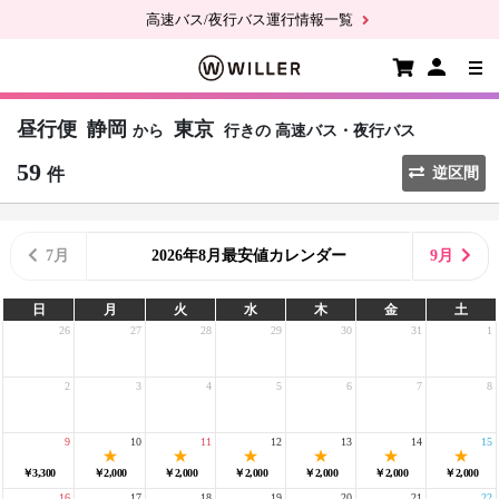
高速バス/夜行バス運行情報一覧
昼行便
静岡
東京
から
行きの
高速バス・夜行バス
59
件
逆区間
7月
2026年8月最安値カレンダー
9月
日
月
火
水
木
金
土
26
27
28
29
30
31
1
2
3
4
5
6
7
8
9
10
11
12
13
14
15
￥3,300
￥2,000
￥2,000
￥2,000
￥2,000
￥2,000
￥2,000
16
17
18
19
20
21
22