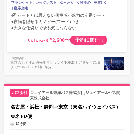
ブランケット
レッグレスト
ゆったり
女性安心
充電OK
座席指定
4列シートとは思えない個室感が魅力の定番シート
●寝顔を隠せるカノピー(フード)つき
●大きな仕切りで隣も気にならない
¥2,600〜
予約に進む
大人
東京のおすすめ観光地ランキングTOP25！定番から穴場
まで5つのエリア別に紹介
ジェイアール東海バス株式会社,ジェイアールバス関
東株式会社
名古屋・浜松・静岡⇒東京（東名ハイウェイバス）
東名102便
昼行便