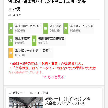
河口湖・富士急ハイランド⇒二子玉川・渋谷
2052便
昼行便
富士山駅１番のりば
河口湖駅
富士急ハイランド
06:20発
06:31発
06:39発
富士学校前
御殿場市立図書館前
06:59発
07:19発
渋谷駅マークシティ【5階 】
08:41着
・AM2～5時の間は「予約・変更」が出来ません。
・「空席状況」はリアルタイムではないため予約いただけ
ない場合がございます。
もっと見る
・車両は予告なく変更となる場合がございます。これに伴
い、座席やシート設備が変更となる場合がございますの
で、あらかじめご了承ください。
4列シート
トイレ付き
4列シート【トイレ付】／株
式会社フジエクスプレス