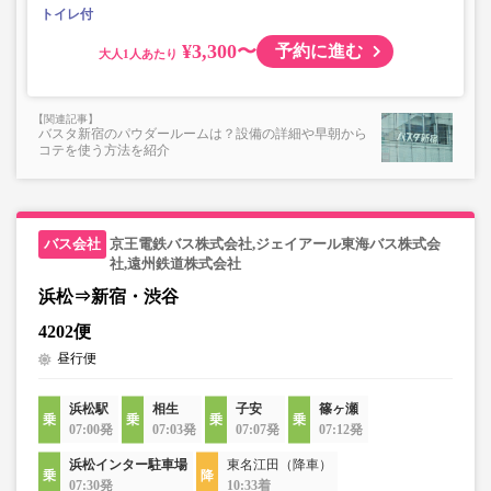
トイレ付
¥3,300〜
予約に進む
大人
バスタ新宿のパウダールームは？設備の詳細や早朝から
コテを使う方法を紹介
京王電鉄バス株式会社,ジェイアール東海バス株式会
社,遠州鉄道株式会社
浜松⇒新宿・渋谷
4202便
昼行便
浜松駅
相生
子安
篠ヶ瀬
07:00発
07:03発
07:07発
07:12発
浜松インター駐車場
東名江田（降車）
07:30発
10:33着