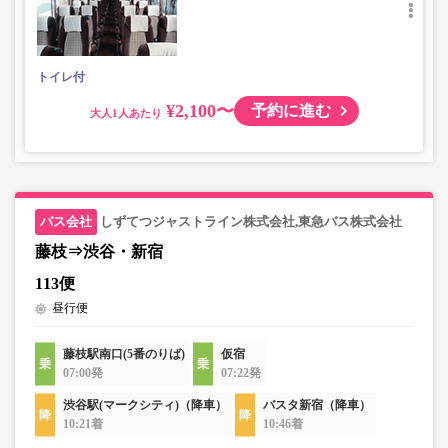
トイレ付
¥2,100〜
予約に進む
大人
しずてつジャストライン株式会社,東急バス株式会社
藤枝⇒渋谷・新宿
113便
昼行便
藤枝駅南口(5番のりば)
仮宿
07:00発
07:22発
渋谷駅(マークシティ)（降車）
バスタ新宿（降車）
10:21着
10:46着