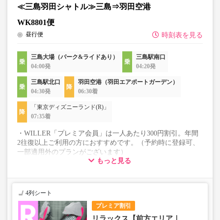
≪三島羽田シャトル≫三島⇒羽田空港
WK8801便
昼行便
時刻表を見る
三島大場（パーク&ライドあり）
三島駅南口
04:00発
04:20発
三島駅北口
羽田空港（羽田エアポートガーデン）
04:30発
06:30着
「東京ディズニーランド(R)」
07:35着
・WILLER「プレミア会員」は一人あたり300円割引。年間
2往復以上ご利用の方におすすめです。（予約時に登録可、
一部適用外のプランがございます）
もっと見る
WILLER EXPRESS 株式会社の運行便です。
早朝発の便です。実際にご乗車になる日付（暦通り）をお
選びください。
4列シート
プレミア割引
リラックス【前方エリア｜