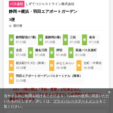
しずてつジャストライン株式会社
静岡⇒横浜・羽田エアポートガーデン
3便
昼行便
静岡駅前(17番)
新静岡(6番)
三松
沓谷
07:15発
07:20発
07:28発
07:31発
古庄
瀬名川西
押切
高速バス永楽町
07:34発
07:38発
07:48発
07:54発
横浜駅(YCAT)（降車）
みなとみらい
元町・中華街
10:20着
10:30着
10:40着
羽田エアポートガーデンバスターミナル（降車）
11:50着
・AM2～5時の間は「予約・変更」が出来ません。
×
・「空席状況」はリアルタイムではないため予約いただけない
当サイトのご利用を続けることにより、Cookieの使用に同意いただ
場合がございます。
いたものとします。詳しくは、
プライバシーステートメント
をご
覧ください。