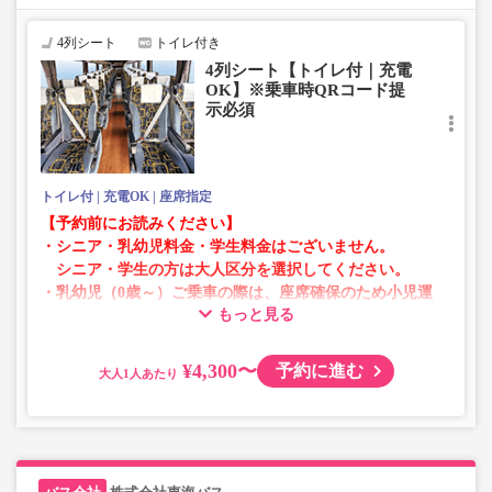
います。
お手数をおかけいたしますが、エラー表示が出た場合は、
4列シート
トイレ付き
異なる画像のプランからご予約いただきますようお願いい
4列シート【トイレ付｜充電
たします。
OK】※乗車時QRコード提
示必須
トイレ付
充電OK
座席指定
【予約前にお読みください】
・シニア・乳幼児料金・学生料金はございません。
シニア・学生の方は大人区分を選択してください。
・乳幼児（0歳～）ご乗車の際は、座席確保のため小児運
もっと見る
賃での乗車券が必要です。
乳幼児の方は小児区分を選択してください。
¥4,300〜
予約に進む
大人
・AM1時～5時の間はシステムメンテナンスの為ご予約が
承れません。
・在庫の状況はリアルタイムの表示ではございません。
※売り切れの場合でも残数が表示される場合がありま
す。