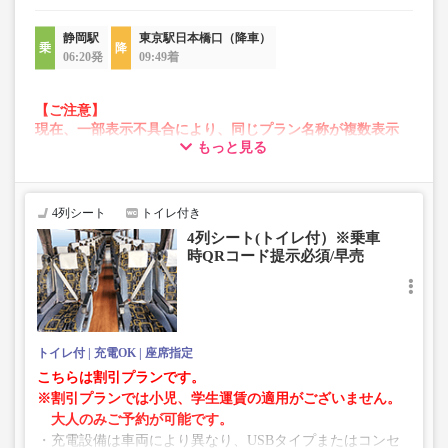
静岡駅
東京駅日本橋口（降車）
06:20発
09:49着
【ご注意】
現在、一部表示不具合により、同じプラン名称が複数表示
もっと見る
される場合がございます。
その場合、予約操作途中でエラーが発生する可能性がござ
います。
お手数をおかけいたしますが、エラー表示が出た場合は、
4列シート
トイレ付き
異なる画像のプランからご予約いただきますようお願いい
4列シート(トイレ付）※乗車
たします。
時QRコード提示必須/早売
トイレ付
充電OK
座席指定
こちらは割引プランです。
※割引プランでは小児、学生運賃の適用がございません。
大人のみご予約が可能です。
・充電設備は車両により異なり、USBタイプまたはコンセ