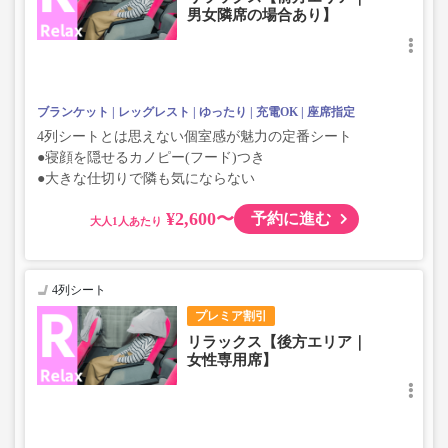
男女隣席の場合あり】
ブランケット
レッグレスト
ゆったり
充電OK
座席指定
4列シートとは思えない個室感が魅力の定番シート
●寝顔を隠せるカノピー(フード)つき
●大きな仕切りで隣も気にならない
¥2,600〜
予約に進む
大人
4列シート
プレミア割引
リラックス【後方エリア｜
女性専用席】