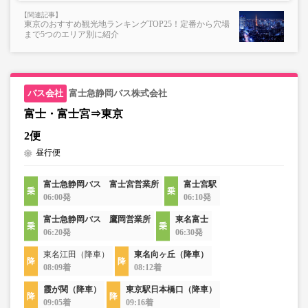
・在庫の状況はリアルタイムの表示ではございません。
東京のおすすめ観光地ランキングTOP25！定番から穴場
※売り切れの場合でも残数が表示される場合がありま
まで5つのエリア別に紹介
す。
・販売日・便ごとに随時価格が変動いたします。購入時に
販売価格をご確認の上でご予約をお願いいたします。
・一部取り扱いのない停留所がある場合がございます。
富士急静岡バス株式会社
富士・富士宮⇒東京
・充電設備は車両により異なり、USBタイプまたはコンセ
2便
ントタイプでのご用意となります。
昼行便
・増便や車両整備等の都合により、予告なく車両・シート
仕様が変更となる場合がございます。あらかじめご了承く
ださい。
富士急静岡バス 富士宮営業所
富士宮駅
06:00発
06:10発
富士急静岡バス 鷹岡営業所
東名富士
06:20発
06:30発
東名江田（降車）
東名向ヶ丘（降車）
08:09着
08:12着
霞が関（降車）
東京駅日本橋口（降車）
09:05着
09:16着