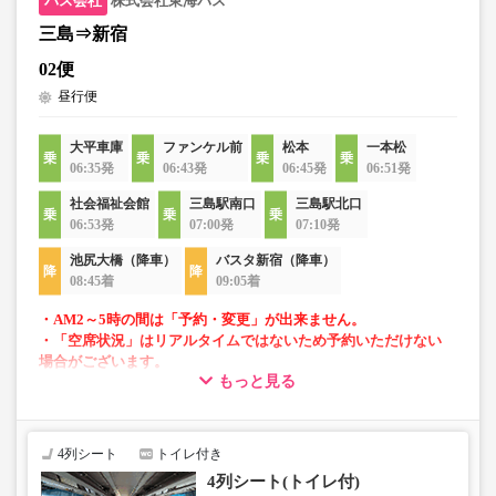
株式会社東海バス
・販売日・便ごとに随時価格が変動いたします。購入時に
販売価格をご確認の上でご予約をお願いいたします。
三島⇒新宿
・一部取り扱いのない停留所がある場合がございます。
02便
昼行便
・充電設備は車両により異なり、USBタイプまたはコンセ
ントタイプでのご用意となります。
大平車庫
ファンケル前
松本
一本松
06:35発
06:43発
06:45発
06:51発
・増便や車両整備等の都合により、予告なく車両・シート
仕様が変更となる場合がございます。あらかじめご了承く
社会福祉会館
三島駅南口
三島駅北口
ださい。
06:53発
07:00発
07:10発
池尻大橋（降車）
バスタ新宿（降車）
08:45着
09:05着
・AM2～5時の間は「予約・変更」が出来ません。
・「空席状況」はリアルタイムではないため予約いただけない
場合がございます。
もっと見る
・車内トイレ完備で長旅でも安心。※車両により異なりま
す。
・車内は常時換気し、清掃・除菌を徹底。
4列シート
トイレ付き
4列シート(トイレ付)