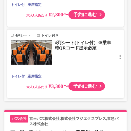
・最新の運行状況は運行会社HPを御覧ください。
トイレ付
座席指定
・車両は予告なく変更となる場合がございます。これに伴
い、座席やシート設備が変更となる場合がございますの
¥2,800〜
予約に進む
大人
で、あらかじめご了承ください。
4列シート
トイレ付き
4列シート(トイレ付）※乗車
時QRコード提示必須
トイレ付
座席指定
¥3,300〜
予約に進む
大人
京王バス株式会社,株式会社フジエクスプレス,東急バ
ス株式会社