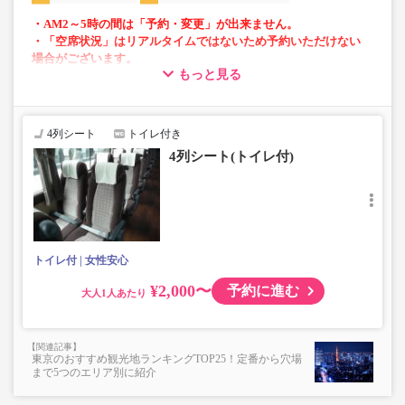
・AM2～5時の間は「予約・変更」が出来ません。
・「空席状況」はリアルタイムではないため予約いただけない
場合がございます。
もっと見る
・車内トイレ完備で長旅でも安心。※車両により異なりま
す。
・車内は常時換気し、清掃・除菌を徹底。
4列シート
トイレ付き
4列シート(トイレ付)
トイレ付
女性安心
¥2,000〜
予約に進む
大人
東京のおすすめ観光地ランキングTOP25！定番から穴場
まで5つのエリア別に紹介