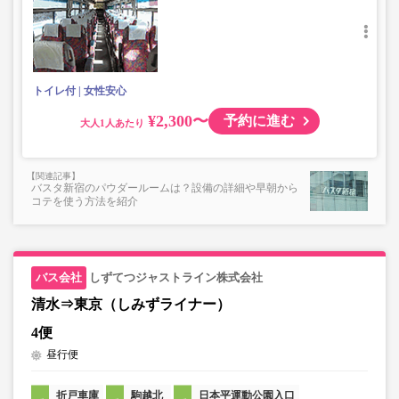
トイレ付
女性安心
¥2,300〜
予約に進む
大人
バスタ新宿のパウダールームは？設備の詳細や早朝から
コテを使う方法を紹介
しずてつジャストライン株式会社
清水⇒東京（しみずライナー）
4便
昼行便
折戸車庫
駒越北
日本平運動公園入口