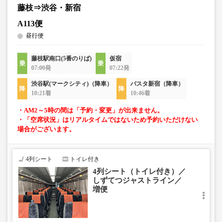
藤枝⇒渋谷・新宿
A113便
昼行便
藤枝駅南口(5番のりば)
仮宿
07:00発
07:22発
渋谷駅(マークシティ)（降車）
バスタ新宿（降車）
10:21着
10:46着
・AM2～5時の間は「予約・変更」が出来ません。
・「空席状況」はリアルタイムではないため予約いただけない
場合がございます。
4列シート
トイレ付き
4列シート（トイレ付き）／
しずてつジャストライン／
増便