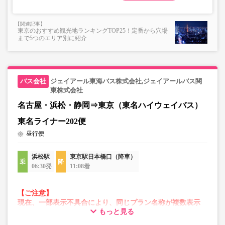
承れません。
・在庫の状況はリアルタイムの表示ではございません。
東京のおすすめ観光地ランキングTOP25！定番から穴場
※売り切れの場合でも残数が表示される場合がありま
まで5つのエリア別に紹介
す。
・販売日・便ごとに随時価格が変動いたします。購入時に
販売価格をご確認の上でご予約をお願いいたします。
・一部取り扱いのない停留所がある場合がございます。
ジェイアール東海バス株式会社,ジェイアールバス関
東株式会社
名古屋・浜松・静岡⇒東京（東名ハイウェイバス）
・充電設備は車両により異なり、USBタイプまたはコンセ
ントタイプでのご用意となります。
東名ライナー202便
・増便や車両整備等の都合により、予告なく車両・シート
昼行便
仕様が変更となる場合がございます。あらかじめご了承く
ださい。
浜松駅
東京駅日本橋口（降車）
06:30発
11:08着
【ご注意】
現在、一部表示不具合により、同じプラン名称が複数表示
もっと見る
される場合がございます。
その場合、予約操作途中でエラーが発生する可能性がござ