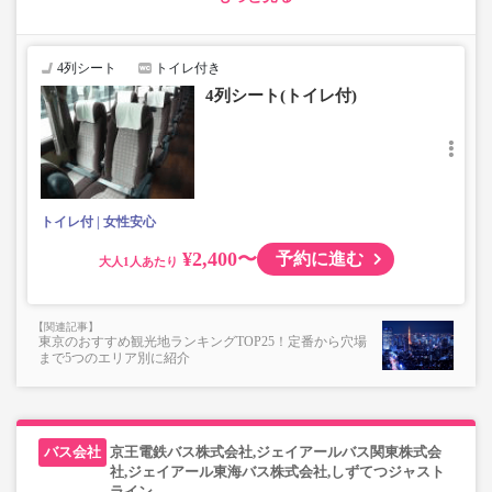
・車内トイレ完備で長旅でも安心。※車両により異なりま
す。
・車内は常時換気し、清掃・除菌を徹底。
4列シート
トイレ付き
4列シート(トイレ付)
トイレ付
女性安心
¥2,400〜
予約に進む
大人
東京のおすすめ観光地ランキングTOP25！定番から穴場
まで5つのエリア別に紹介
京王電鉄バス株式会社,ジェイアールバス関東株式会
社,ジェイアール東海バス株式会社,しずてつジャスト
ライン