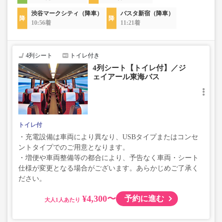
渋谷マークシティ（降車）
バスタ新宿（降車）
10:56着
11:21着
4列シート
トイレ付き
4列シート【トイレ付】／ジ
ェイアール東海バス
トイレ付
・充電設備は車両により異なり、USBタイプまたはコンセ
ントタイプでのご用意となります。
・増便や車両整備等の都合により、予告なく車両・シート
仕様が変更となる場合がございます。あらかじめご了承く
ださい。
¥4,300〜
予約に進む
大人