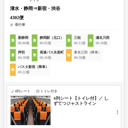
清水・静岡⇒新宿・渋谷
4302便
昼行便
新静岡
静岡駅（北口）
三松
瀬名川西
06:00発
06:05発
06:12発
06:20発
押切
高速バス永楽町
東名江田（降車）
06:30発
06:36発
08:38着
バスタ新宿（降車）
09:22着
4列シート
トイレ付き
4列シート【トイレ付】／ し
ずてつジャストライン