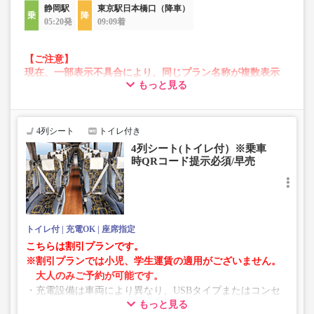
静岡駅
東京駅日本橋口（降車）
05:20発
09:09着
【ご注意】
現在、一部表示不具合により、同じプラン名称が複数表示
もっと見る
される場合がございます。
その場合、予約操作途中でエラーが発生する可能性がござ
います。
お手数をおかけいたしますが、エラー表示が出た場合は、
4列シート
トイレ付き
異なる画像のプランからご予約いただきますようお願いい
4列シート(トイレ付）※乗車
たします。
時QRコード提示必須/早売
トイレ付
充電OK
座席指定
こちらは割引プランです。
※割引プランでは小児、学生運賃の適用がございません。
大人のみご予約が可能です。
・充電設備は車両により異なり、USBタイプまたはコンセ
もっと見る
ントタイプでのご用意となります。