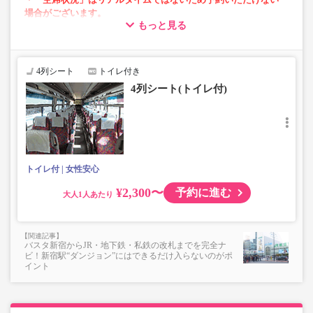
場合がございます。
もっと見る
・車内トイレ完備で長旅でも安心。※車両により異なりま
す。
・車内は常時換気し、清掃・除菌を徹底。
4列シート
トイレ付き
4列シート(トイレ付)
トイレ付
女性安心
¥2,300〜
予約に進む
大人
バスタ新宿からJR・地下鉄・私鉄の改札までを完全ナ
ビ！新宿駅“ダンジョン”にはできるだけ入らないのがポ
イント