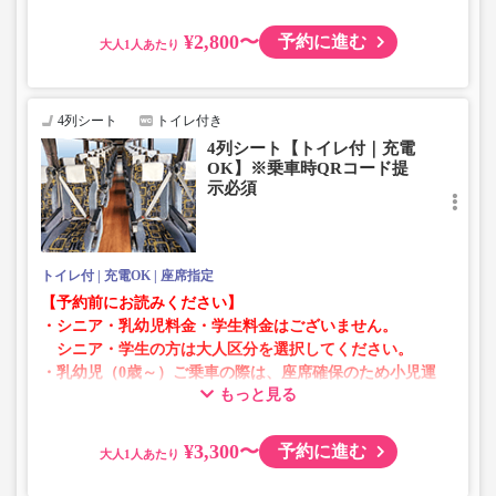
・増便や車両整備等の都合により、予告なく車両・シート
仕様が変更となる場合がございます。あらかじめご了承く
¥2,800〜
予約に進む
大人
ださい。
4列シート
トイレ付き
4列シート【トイレ付｜充電
OK】※乗車時QRコード提
示必須
トイレ付
充電OK
座席指定
【予約前にお読みください】
・シニア・乳幼児料金・学生料金はございません。
シニア・学生の方は大人区分を選択してください。
・乳幼児（0歳～）ご乗車の際は、座席確保のため小児運
もっと見る
賃での乗車券が必要です。
乳幼児の方は小児区分を選択してください。
¥3,300〜
予約に進む
大人
・AM1時～5時の間はシステムメンテナンスの為ご予約が
承れません。