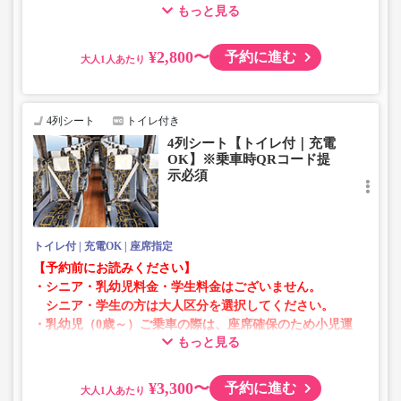
もっと見る
ントタイプでのご用意となります。
・増便や車両整備等の都合により、予告なく車両・シート
仕様が変更となる場合がございます。あらかじめご了承く
¥2,800〜
予約に進む
大人
ださい。
4列シート
トイレ付き
4列シート【トイレ付｜充電
OK】※乗車時QRコード提
示必須
トイレ付
充電OK
座席指定
【予約前にお読みください】
・シニア・乳幼児料金・学生料金はございません。
シニア・学生の方は大人区分を選択してください。
・乳幼児（0歳～）ご乗車の際は、座席確保のため小児運
もっと見る
賃での乗車券が必要です。
乳幼児の方は小児区分を選択してください。
¥3,300〜
予約に進む
大人
・AM1時～5時の間はシステムメンテナンスの為ご予約が