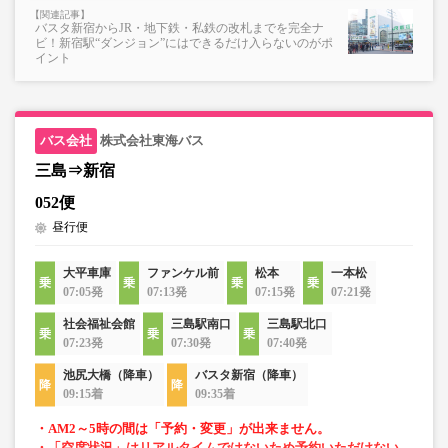
バスタ新宿からJR・地下鉄・私鉄の改札までを完全ナ
ビ！新宿駅“ダンジョン”にはできるだけ入らないのがポ
イント
株式会社東海バス
三島⇒新宿
052便
昼行便
大平車庫
ファンケル前
松本
一本松
07:05発
07:13発
07:15発
07:21発
社会福祉会館
三島駅南口
三島駅北口
07:23発
07:30発
07:40発
池尻大橋（降車）
バスタ新宿（降車）
09:15着
09:35着
・AM2～5時の間は「予約・変更」が出来ません。
・「空席状況」はリアルタイムではないため予約いただけない