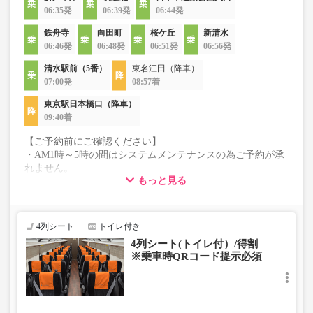
06:35発
06:39発
06:44発
鉄舟寺
向田町
桜ケ丘
新清水
06:46発
06:48発
06:51発
06:56発
清水駅前（5番）
東名江田（降車）
07:00発
08:57着
東京駅日本橋口（降車）
09:40着
【ご予約前にご確認ください】
・AM1時～5時の間はシステムメンテナンスの為ご予約が承
れません。
もっと見る
・在庫の状況はリアルタイムの表示ではございません。
※売り切れの場合でも残数が表示される場合がありま
す。
・こちらの路線はキャンセル以外の購入後の変更が一切承
4列シート
トイレ付き
れませんので予めご了承ください。
4列シート(トイレ付）/得割
・学生・シニア・乳幼児料金はございません。
※乗車時QRコード提示必須
学生、シニアの方は「大人」、乳幼児の方は「小児」を
選択いただきご予約にお進みください。
乗車定員遵守のため乗車券をお持ちで無い「乳幼児」の
乗車をお断りする場合があります。