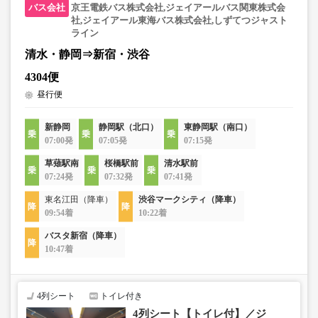
京王電鉄バス株式会社,ジェイアールバス関東株式会
社,ジェイアール東海バス株式会社,しずてつジャスト
ライン
清水・静岡⇒新宿・渋谷
4304便
昼行便
新静岡
静岡駅（北口）
東静岡駅（南口）
07:00発
07:05発
07:15発
草薙駅南
桜橋駅前
清水駅前
07:24発
07:32発
07:41発
東名江田（降車）
渋谷マークシティ（降車）
09:54着
10:22着
バスタ新宿（降車）
10:47着
4列シート
トイレ付き
4列シート【トイレ付】／ジ