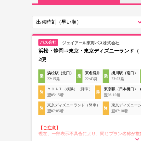
ジェイアール東海バス株式会社
浜松・静岡⇒東京・東京ディズニーランド（
2便
浜松駅（北口）
東名袋井
掛川駅（南口）
22:15発
22:43発
23:03発
ＹＣＡＴ（横浜）（降車）
東京駅（日本橋口）
翌05:15着
翌06:10着
東京ディズニーランド（降車）
東京ディズニー
翌07:05着
翌07:10着
【ご注意】
現在、一部表示不具合により、同じプラン名称が複
その場合、予約操作途中でエラーが発生する可能性