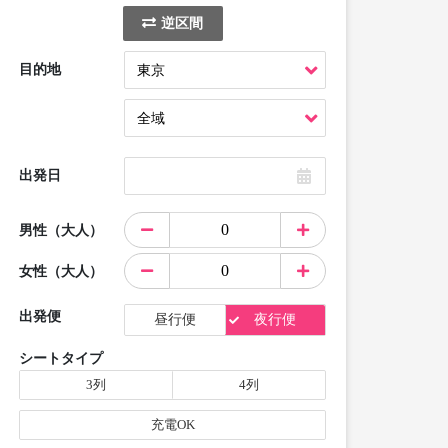
逆区間
目的地
出発日
男性（大人）
女性（大人）
出発便
昼行便
夜行便
シートタイプ
3列
4列
充電OK