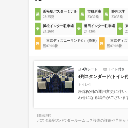
浜松駅バスターミナル
市役所南
静岡大学
23:25発
23:30発
23:35発
浜松インター駐車場
磐田インター駐車場
24:26発
24:43発
2
「東京ディズニーランド®」 (降車)
「東京ディズ
翌07:00着
翌07:05着
4列シート
トイレ付き
4列スタンダード(トイレ付
トイレ付
座席配列の運用変更に伴い、
わせになる場合がございま
バスタ新宿のパウダールームは？設備の詳細や早朝か