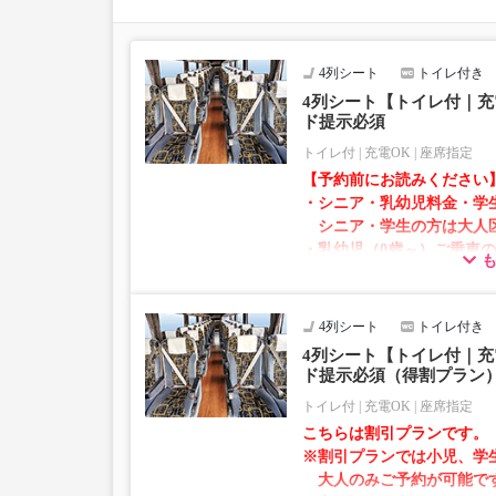
お手数をおかけいたしますが、エラー表示が出た場
願いいたします。
4列シート
トイレ付き
4列シート【トイレ付｜充
ド提示必須
トイレ付
充電OK
座席指定
【予約前にお読みください
・シニア・乳幼児料金・学
シニア・学生の方は大人
・乳幼児（0歳～）ご乗車
での乗車券が必要です。
乳幼児の方は小児区分を
4列シート
トイレ付き
・AM1時～5時の間はシス
4列シート【トイレ付｜充
れません。
ド提示必須（得割プラン
・在庫の状況はリアルタイ
トイレ付
充電OK
座席指定
※売り切れの場合でも残数
こちらは割引プランです。
す。
※割引プランでは小児、学
・販売日・便ごとに随時価
大人のみご予約が可能で
販売価格をご確認の上でご