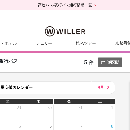
高速バス/夜行バス運行情報一覧
ー・ホテル
フェリー
観光ツアー
京都丹
5
夜行バス
件
逆区間
8月最安値カレンダー
9月
水
木
金
土
29
30
31
1
5
6
7
8