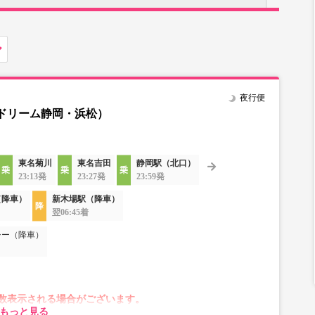
夜行便
ドリーム静岡・浜松）
東名菊川
東名吉田
静岡駅（北口）
23:13発
23:27発
23:59発
（降車）
新木場駅（降車）
翌06:45着
シー（降車）
数表示される場合がございます。
もっと見る
がございます。