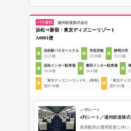
遠州鉄道株式会社
浜松⇒新宿・東京ディズニーリゾート
A0001便
浜松駅バスターミナル
市役所南
静岡大学
23:25発
23:30発
23:35発
浜松インター駐車場
磐田インター駐車場
24:26発
24:43発
2
「東京ディズニーランド®」 (降車)
「東京ディズ
翌07:00着
翌07:05着
4列シート
4列シート／遠州鉄道株式
座席配列の運用変更に伴い、