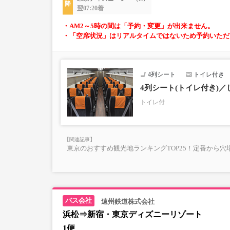
翌07:20着
・AM2～5時の間は「予約・変更」が出来ません。
・「空席状況」はリアルタイムではないため予約いただ
4列シート
トイレ付き
4列シート(トイレ付き)
トイレ付
東京のおすすめ観光地ランキングTOP25！定番から穴
遠州鉄道株式会社
浜松⇒新宿・東京ディズニーリゾート
1便