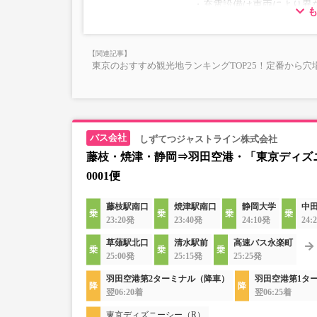
・充電設備は車両により異な
・一部取り扱いのない停留
ントタイプでのご用意とな
・増便や車両整備等の都合
仕様が変更となる場合がご
・充電設備は車両により異な
ださい。
東京のおすすめ観光地ランキングTOP25！定番から穴
ントタイプでのご用意とな
・増便や車両整備等の都合
仕様が変更となる場合がご
ださい。
しずてつジャストライン株式会社
藤枝・焼津・静岡⇒羽田空港・「東京ディズ
0001便
藤枝駅南口
焼津駅南口
静岡大学
中
23:20発
23:40発
24:10発
24:
草薙駅北口
清水駅前
高速バス永楽町
25:00発
25:15発
25:25発
羽田空港第2ターミナル（降車）
羽田空港第1タ
翌06:20着
翌06:25着
東京ディズニーシー（R）