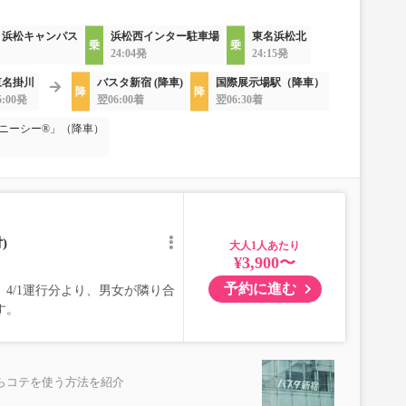
 浜松キャンパス
浜松西インター駐車場
東名浜松北
24:04発
24:15発
東名掛川
バスタ新宿 (降車)
国際展示場駅（降車）
5:00発
翌06:00着
翌06:30着
ニーシー®」（降車）
)
大人
¥3,900〜
予約に進む
4/1運行分より、男女が隣り合
す。
らコテを使う方法を紹介