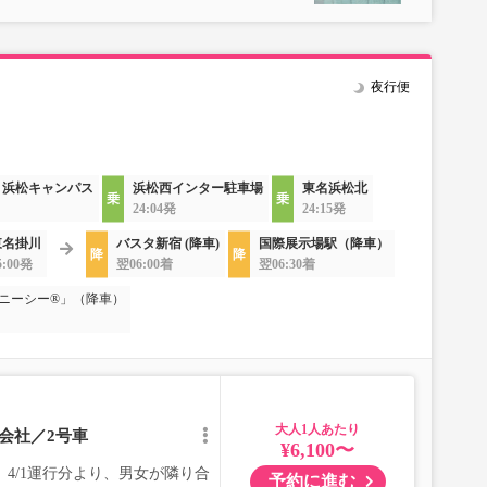
夜行便
 浜松キャンパス
浜松西インター駐車場
東名浜松北
24:04発
24:15発
東名掛川
バスタ新宿 (降車)
国際展示場駅（降車）
5:00発
翌06:00着
翌06:30着
ニーシー®」（降車）
大人
会社／2号車
¥6,100〜
4/1運行分より、男女が隣り合
予約に進む