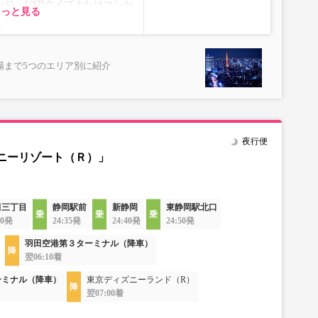
り、USBタイプまたはコンセ
所がある場合がございます。
もっと見る
ります。
により、予告なく車両・シート
ざいます。あらかじめご了承く
り、USBタイプまたはコンセ
場まで5つのエリア別に紹介
ります。
により、予告なく車両・シート
ざいます。あらかじめご了承く
夜行便
ニーリゾート（Ｒ）」
田三丁目
静岡駅前
新静岡
東静岡駅北口
20発
24:35発
24:40発
24:50発
羽田空港第３ターミナル（降車）
翌06:10着
ーミナル（降車）
東京ディズニーランド（R）
翌07:00着