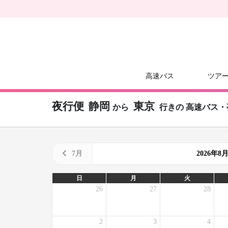
高速バス
ツア
夜行便
静岡
東京
から
行きの
高速バス・
7月
2026年
日
月
火
26
27
28
2
3
4