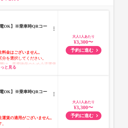
合は、異なる画像のプランからご予約いただきますようお
電OK】※乗車時QRコー
大人
¥3,300〜
】
予約に進む
生料金はございません。
区分を選択してください。
の際は、座席確保のため小児運賃
もっと見る
選択してください。
テムメンテナンスの為ご予約が承
電OK】※乗車時QRコー
）
ムの表示ではございません。
大人
が表示される場合がありま
¥3,300〜
予約に進む
生運賃の適用がございません。
格が変動いたします。購入時に
す。
予約をお願いいたします。