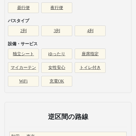
昼行便
夜行便
バスタイプ
2列
3列
4列
設備・サービス
独立シート
ゆったり
座席指定
マイカーテン
女性安心
トイレ付き
WiFi
充電OK
逆区間の路線