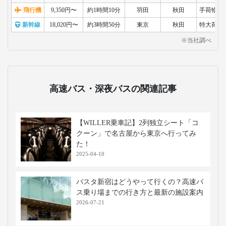
飛行機
9,350円〜
約1時間10分
羽田
秋田
手荷物検
新幹線
18,020円〜
約3時間50分
東京
秋田
特大荷物
※当社調べ
高速バス・深夜バスの関連記事
【WILLER乗車記】2列独立シート「コ
クーン」で名古屋から東京へ行ってみ
た！
2025-04-10
バスタ新宿はどうやって行くの？高速バ
ス乗り場までの行き方と最新の施設案内
2026-07-21