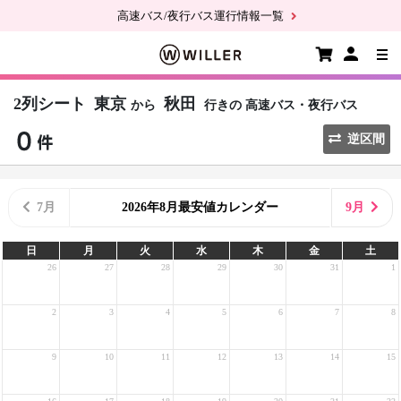
高速バス/夜行バス運行情報一覧
2列シート
東京
秋田
から
行きの
高速バス・夜行バス
逆区間
7月
2026年8月最安値カレンダー
9月
日
月
火
水
木
金
土
26
27
28
29
30
31
1
2
3
4
5
6
7
8
9
10
11
12
13
14
15