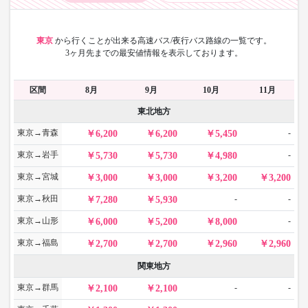
東京
から
行くことが出来る高速バス/夜行バス路線の一覧です。
3ヶ月先までの最安値情報を表示しております。
区間
8月
9月
10月
11月
東北地方
東京→青森
-
6,200
6,200
5,450
東京→岩手
-
5,730
5,730
4,980
東京→宮城
3,000
3,000
3,200
3,200
東京→秋田
-
-
7,280
5,930
東京→山形
-
6,000
5,200
8,000
東京→福島
2,700
2,700
2,960
2,960
関東地方
東京→群馬
-
-
2,100
2,100