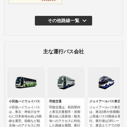
その他路線一覧
主な運行バス会社
小田急ハイウェイバス
羽後交通
ジェイアールバス東北
小田急ハイウェイバス
羽後交通は、秋田県内
ジェイアールバス東北
は、東京・神奈川を中
と東北主要都市・首都
は、東北6県や首都圏結
心に日本各地を結ぶ6路
圏を結ぶ温泉地・観光
ぶ高速バス16路線を運
線を運営。箱根など観
地へのアクセスに特化
行。夜行便は3列シート
光地へのアクセスに特
した路線を展開。夜行
で、東北エリアでの快