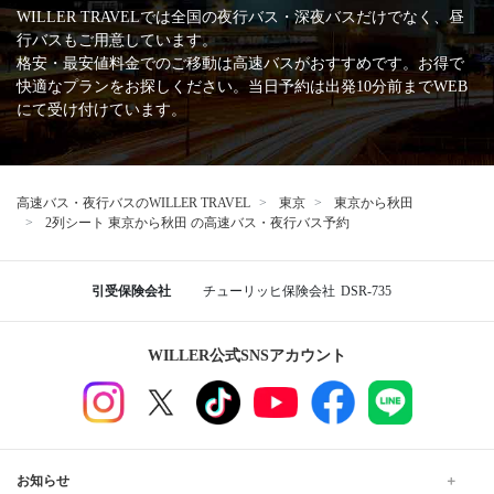
WILLER TRAVELでは全国の夜行バス・深夜バスだけでなく、昼
行バスもご用意しています。
格安・最安値料金でのご移動は高速バスがおすすめです。お得で
快適なプランをお探しください。当日予約は出発10分前までWEB
にて受け付けています。
高速バス・夜行バスのWILLER TRAVEL
東京
東京から秋田
2列シート 東京から秋田 の高速バス・夜行バス予約
引受保険会社
チューリッヒ保険会社
DSR-735
WILLER公式SNSアカウント
お知らせ