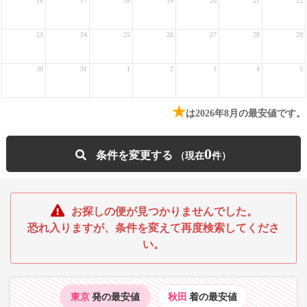
16
17
18
19
20
21
22
23
24
25
26
27
28
29
30
31
1
2
3
4
5
★
は2026年8月の最安値です。
0
条件を変更する
お探しの便が見つかりませんでした。
恐れ入りますが、条件を変えて再度検索してくださ
い。
東京
発の最安値
秋田
着の最安値