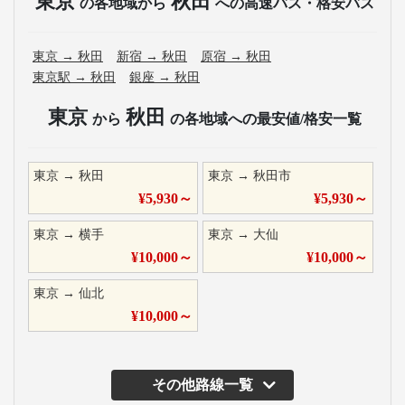
東京
秋田
の各地域から
への高速バス・格安バス
東京
→
秋田
新宿
→
秋田
原宿
→
秋田
東京駅
→
秋田
銀座
→
秋田
東京
秋田
から
の各地域への最安値/格安一覧
東京
→
秋田
東京
→
秋田市
¥
5,930
～
¥
5,930
～
東京
→
横手
東京
→
大仙
¥
10,000
～
¥
10,000
～
東京
→
仙北
¥
10,000
～
その他路線一覧