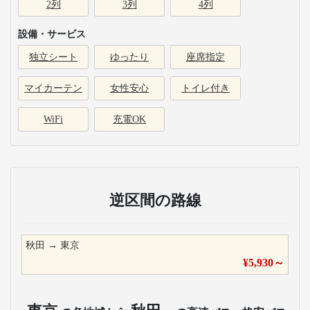
2列
3列
4列
設備・サービス
独立シート
ゆったり
座席指定
マイカーテン
女性安心
トイレ付き
WiFi
充電OK
逆区間の路線
秋田
→
東京
¥
5,930
～