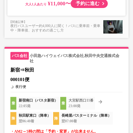
¥11,000〜
予約に進む
大人
夜行バスユーザー約4,000人に聞く！バスに乗車前・乗車
中・降車後、おすすめの過ごし方
小田急ハイウェイバス株式会社,秋田中央交通株式会
社
新宿⇒秋田
000101便
夜行便
新宿南口（バスタ新宿）
大宮駅西口11番
22:05発
23:00発
秋田駅東口（降車）
長崎屋バスターミナル（降車）
翌06:40着
翌07:00着
・AM2～5時の間は「予約・変更」が出来ません。