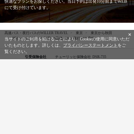
快適なプランをお探しください。当日予約は出発10分前までWEB
にて受け付けています。
高速バス・夜行バスのWILLER TRAVEL
東京
東京から秋田
×
3列シート 東京から秋田 の高速バス・夜行バス予約
当サイトのご利用を続けることにより、Cookieの使用に同意いただ
いたものとします。詳しくは、
プライバシーステートメント
をご
覧ください。
引受保険会社
チューリッヒ保険会社
DSR-735
WILLER公式SNSアカウント
お知らせ
WILLER会員メニュー