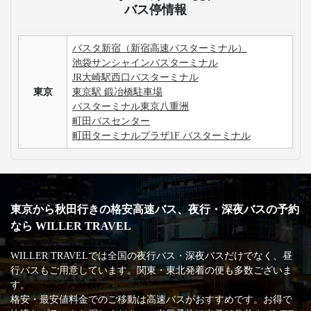
バス停情報
バスタ新宿（新宿高速バスターミナル）
池袋サンシャインバスターミナル
JR大崎駅西口バスターミナル
東京
東京駅 鍛冶橋駐車場
バスターミナル東京八重洲
町田バスセンター
町田ターミナルプラザ1F バスターミナル
東京から秋田行きの格安高速バス、夜行・深夜バスの予約
なら WILLER TRAVEL
WILLER TRAVELでは全国の夜行バス・深夜バスだけでなく、昼
行バスもご用意しています。関東・東北発着の便も多数ございま
す。
格安・最安値料金でのご移動は高速バスがおすすめです。お得で