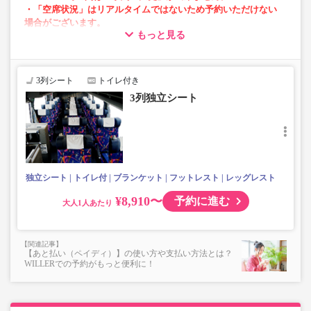
・「空席状況」はリアルタイムではないため予約いただけない
場合がございます。
もっと見る
・車内トイレ完備で長旅でも安心。※車両により異なりま
す。
・3列シートでゆったり快適なバス旅を。
3列シート
トイレ付き
・座席にUSB設備あり。※車両により異なります。
3列独立シート
・座席にコンセント設備あり。※車両により異なります。
・車内は常時換気し、清掃・除菌を徹底。
独立シート
トイレ付
ブランケット
フットレスト
レッグレスト
¥8,910〜
予約に進む
大人
【あと払い（ペイディ）】の使い方や支払い方法とは？
WILLERでの予約がもっと便利に！