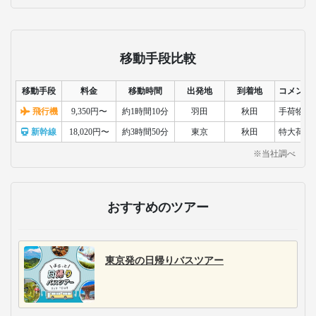
移動手段比較
移動手段
料金
移動時間
出発地
到着地
コメント
飛行機
9,350円〜
約1時間10分
羽田
秋田
手荷物検
新幹線
18,020円〜
約3時間50分
東京
秋田
特大荷物
※当社調べ
おすすめのツアー
東京発の日帰りバスツアー