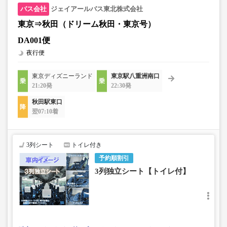
ジェイアールバス東北株式会社
東京⇒秋田（ドリーム秋田・東京号）
DA001便
夜行便
東京ディズニーランド
東京駅八重洲南口
21:20発
22:30発
秋田駅東口
翌07:10着
3列シート
トイレ付き
予約順割引
3列独立シート【トイレ付】