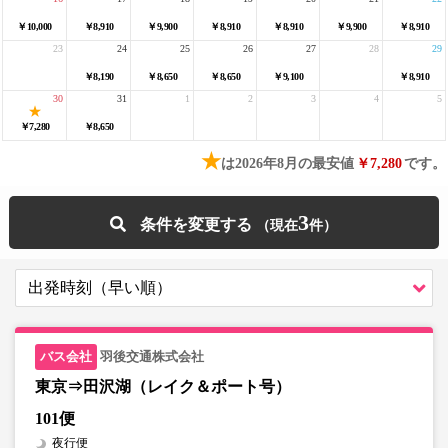
￥10,000
￥8,910
￥9,900
￥8,910
￥8,910
￥9,900
￥8,910
23
24
25
26
27
28
29
￥8,190
￥8,650
￥8,650
￥9,100
￥8,910
30
31
1
2
3
4
5
￥7,280
￥8,650
★
は2026年8月の最安値
￥7,280
です。
3
条件を変更する
羽後交通株式会社
東京⇒田沢湖（レイク＆ポート号）
101便
夜行便