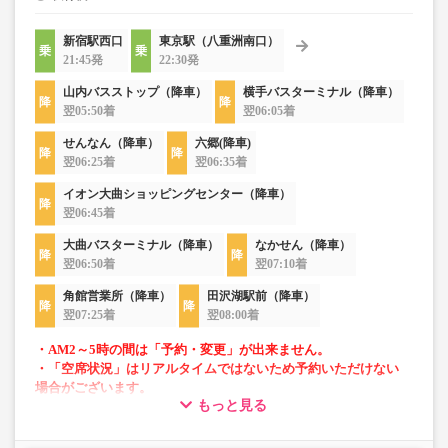
新宿駅西口
東京駅（八重洲南口）
21:45発
22:30発
山内バスストップ（降車）
横手バスターミナル（降車）
翌05:50着
翌06:05着
せんなん（降車）
六郷(降車)
翌06:25着
翌06:35着
イオン大曲ショッピングセンター（降車）
翌06:45着
大曲バスターミナル（降車）
なかせん（降車）
翌06:50着
翌07:10着
角館営業所（降車）
田沢湖駅前（降車）
翌07:25着
翌08:00着
・AM2～5時の間は「予約・変更」が出来ません。
・「空席状況」はリアルタイムではないため予約いただけない
場合がございます。
もっと見る
・乗務員2名にて運行
・長旅も安心の車内トイレ完備