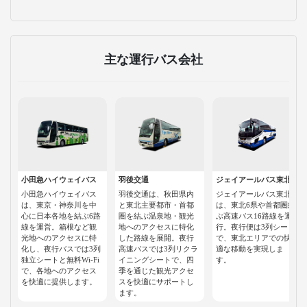
主な運行バス会社
小田急ハイウェイバス
羽後交通
ジェイアールバス東北
小田急ハイウェイバス
羽後交通は、秋田県内
ジェイアールバス東北
は、東京・神奈川を中
と東北主要都市・首都
は、東北6県や首都圏結
心に日本各地を結ぶ6路
圏を結ぶ温泉地・観光
ぶ高速バス16路線を運
線を運営。箱根など観
地へのアクセスに特化
行。夜行便は3列シート
光地へのアクセスに特
した路線を展開。夜行
で、東北エリアでの快
化し、夜行バスでは3列
高速バスでは3列リクラ
適な移動を実現しま
独立シートと無料Wi-Fi
イニングシートで、四
す。
で、各地へのアクセス
季を通じた観光アクセ
を快適に提供します。
スを快適にサポートし
ます。