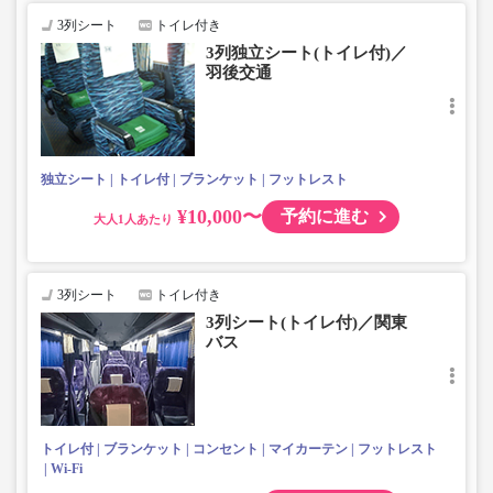
・車内を常時換気、車内を清掃・除菌"
3列シート
トイレ付き
3列独立シート(トイレ付)／
羽後交通
独立シート
トイレ付
ブランケット
フットレスト
¥10,000〜
予約に進む
大人
3列シート
トイレ付き
3列シート(トイレ付)／関東
バス
トイレ付
ブランケット
コンセント
マイカーテン
フットレスト
Wi-Fi