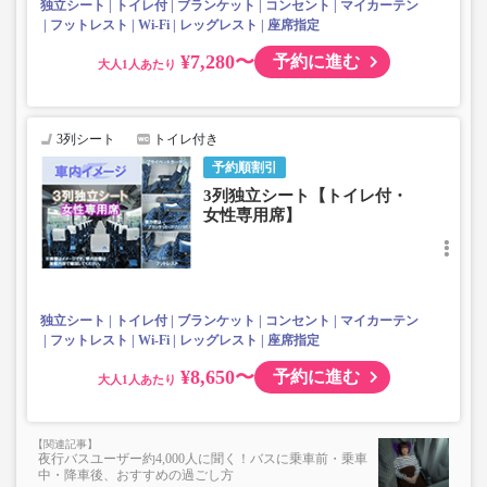
独立シート
トイレ付
ブランケット
コンセント
マイカーテン
フットレスト
Wi-Fi
レッグレスト
座席指定
¥7,280〜
予約に進む
大人
3列シート
トイレ付き
予約順割引
3列独立シート【トイレ付・
女性専用席】
独立シート
トイレ付
ブランケット
コンセント
マイカーテン
フットレスト
Wi-Fi
レッグレスト
座席指定
¥8,650〜
予約に進む
大人
夜行バスユーザー約4,000人に聞く！バスに乗車前・乗車
中・降車後、おすすめの過ごし方