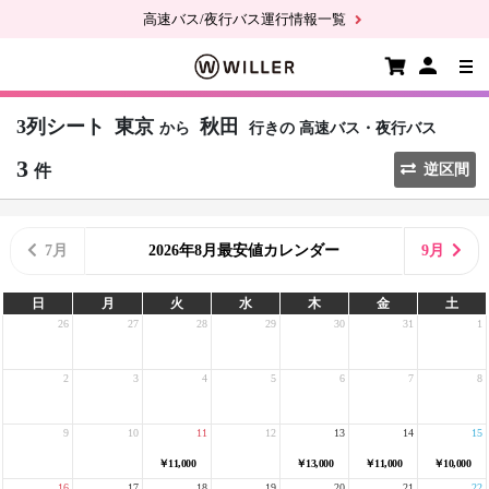
高速バス/夜行バス運行情報一覧
3列シート
東京
秋田
から
行きの
高速バス・夜行バス
3
件
逆区間
7月
2026年8月最安値カレンダー
9月
日
月
火
水
木
金
土
26
27
28
29
30
31
1
2
3
4
5
6
7
8
9
10
11
12
13
14
15
￥11,000
￥13,000
￥11,000
￥10,000
16
17
18
19
20
21
22