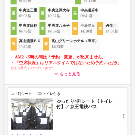
08:30発
09:15発
中央道三鷹
中央道深大寺
中央道府中
09:35発
09:37発
09:41発
中央道日野
中央道八王子
平湯温泉
丹生川
09:48発
09:57発
14:10着
14:58着
高山濃飛ＢＣ
高山グリーンホテル（降車）
15:15着
15:25着
・AM2～5時の間は「予約・変更」が出来ません。
・「空席状況」はリアルタイムではないため予約いただけ
ない場合がございます。
もっと見る
・車両は予告なく変更となる場合がございます。これに伴
い、座席やシート設備が変更となる場合がございますの
で、あらかじめご了承ください。
4列シート
トイレ付き
ゆったり4列シート【トイレ
付】／京王電鉄バス