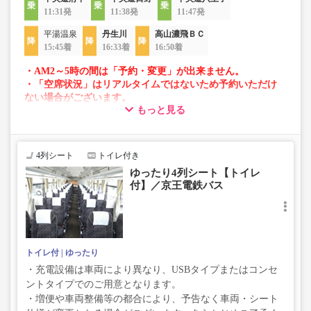
11:31発
11:38発
11:47発
平湯温泉
丹生川
高山濃飛ＢＣ
15:45着
16:33着
16:50着
・AM2～5時の間は「予約・変更」が出来ません。
・「空席状況」はリアルタイムではないため予約いただけ
ない場合がございます。
もっと見る
・車両は予告なく変更となる場合がございます。これに伴
い、座席やシート設備が変更となる場合がございますの
で、あらかじめご了承ください。
4列シート
トイレ付き
ゆったり4列シート【トイレ
付】／京王電鉄バス
トイレ付
ゆったり
・充電設備は車両により異なり、USBタイプまたはコンセ
ントタイプでのご用意となります。
・増便や車両整備等の都合により、予告なく車両・シート