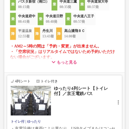
バスタ新宿（南口）
中央道三鷹
中央道深大寺
08:15発
08:35発
08:37発
中央道府中
中央道日野
中央道八王子
08:41発
08:48発
08:57発
平湯温泉
丹生川
高山濃飛ＢＣ
12:55着
13:43着
14:00着
・AM2～5時の間は「予約・変更」が出来ません。
・「空席状況」はリアルタイムではないため予約いただけ
ない場合がございます。
もっと見る
・車両は予告なく変更となる場合がございます。これに伴
い、座席やシート設備が変更となる場合がございますの
で、あらかじめご了承ください。
4列シート
トイレ付き
ゆったり4列シート【トイレ
付】／京王電鉄バス
トイレ付
ゆったり
・充電設備は車両により異なり、USBタイプまたはコンセ