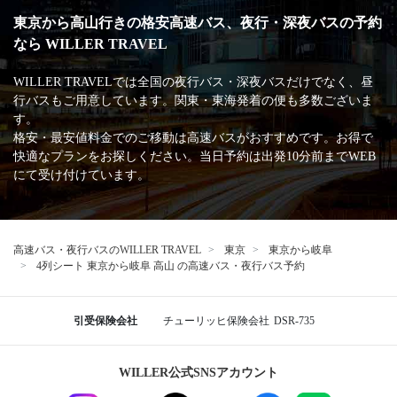
東京から高山行きの格安高速バス、夜行・深夜バスの予約
なら WILLER TRAVEL
WILLER TRAVELでは全国の夜行バス・深夜バスだけでなく、昼
行バスもご用意しています。関東・東海発着の便も多数ございま
す。
格安・最安値料金でのご移動は高速バスがおすすめです。お得で
快適なプランをお探しください。当日予約は出発10分前までWEB
にて受け付けています。
高速バス・夜行バスのWILLER TRAVEL
東京
東京から岐阜
4列シート 東京から岐阜 高山 の高速バス・夜行バス予約
引受保険会社
チューリッヒ保険会社
DSR-735
WILLER公式SNSアカウント