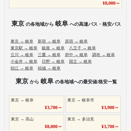
¥
8,000
～
東京
岐阜
の各地域から
への高速バス・格安バス
東京
→
岐阜
新宿
→
岐阜
原宿
→
岐阜
東京駅
→
岐阜
銀座
→
岐阜
八王子
→
岐阜
立川
→
岐阜
三鷹
→
岐阜
府中
→
岐阜
調布
→
岐阜
小金井
→
岐阜
日野
→
岐阜
国立
→
岐阜
狛江
→
岐阜
稲城
→
岐阜
東京
岐阜
から
の各地域への最安値/格安一覧
東京
→
岐阜
東京
→
岐阜市
¥
3,700
～
¥
3,900
～
東京
→
高山
東京
→
多治見
¥
8,000
～
¥
3,700
～