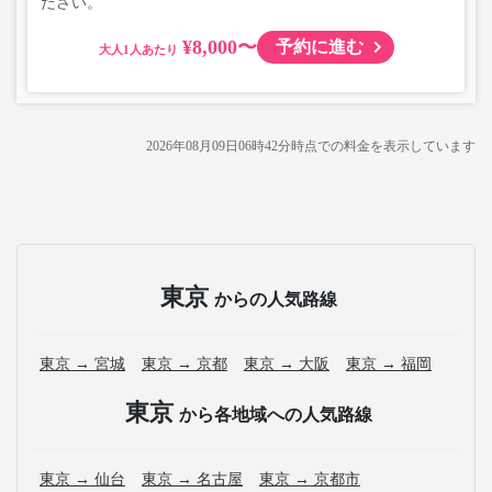
ださい。
¥8,000〜
予約に進む
大人
2026年08月09日06時42分
時点での料金を表示しています
東京
からの人気路線
東京 → 宮城
東京 → 京都
東京 → 大阪
東京 → 福岡
東京
から各地域への人気路線
東京 → 仙台
東京 → 名古屋
東京 → 京都市