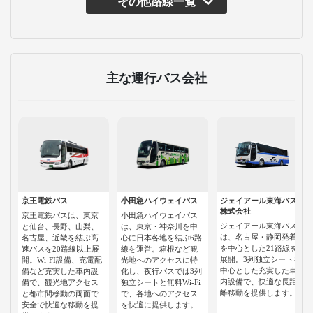
その他路線一覧
主な運行バス会社
京王電鉄バス
小田急ハイウェイバス
ジェイアール東海バス
株式会社
京王電鉄バスは、東京
小田急ハイウェイバス
ジェイアール東海バス
と仙台、長野、山梨、
は、東京・神奈川を中
は、名古屋・静岡発着
名古屋、近畿を結ぶ高
心に日本各地を結ぶ6路
を中心とした21路線を
速バスを20路線以上展
線を運営。箱根など観
展開。3列独立シートを
開。Wi-FI設備、充電配
光地へのアクセスに特
中心とした充実した車
備など充実した車内設
化し、夜行バスでは3列
内設備で、快適な長距
備で、観光地アクセス
独立シートと無料Wi-Fi
離移動を提供します。
と都市間移動の両面で
で、各地へのアクセス
安全で快適な移動を提
を快適に提供します。