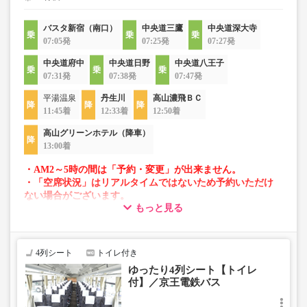
バスタ新宿（南口）
中央道三鷹
中央道深大寺
07:05発
07:25発
07:27発
中央道府中
中央道日野
中央道八王子
07:31発
07:38発
07:47発
平湯温泉
丹生川
高山濃飛ＢＣ
11:45着
12:33着
12:50着
高山グリーンホテル（降車）
13:00着
・AM2～5時の間は「予約・変更」が出来ません。
・「空席状況」はリアルタイムではないため予約いただけ
ない場合がございます。
もっと見る
・車両は予告なく変更となる場合がございます。これに伴
い、座席やシート設備が変更となる場合がございますの
で、あらかじめご了承ください。
4列シート
トイレ付き
ゆったり4列シート【トイレ
付】／京王電鉄バス