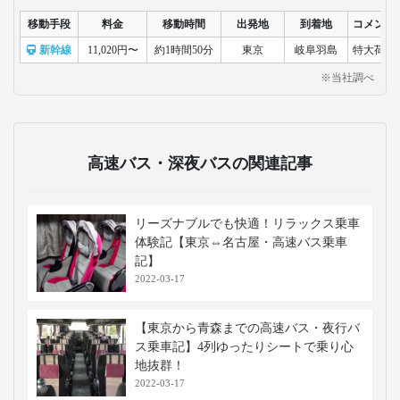
移動手段
料金
移動時間
出発地
到着地
コメント
新幹線
11,020円〜
約1時間50分
東京
岐阜羽島
特大荷物
※当社調べ
高速バス・深夜バスの関連記事
リーズナブルでも快適！リラックス乗車
体験記【東京⇔名古屋・高速バス乗車
記】
2022-03-17
【東京から青森までの高速バス・夜行バ
ス乗車記】4列ゆったりシートで乗り心
地抜群！
2022-03-17