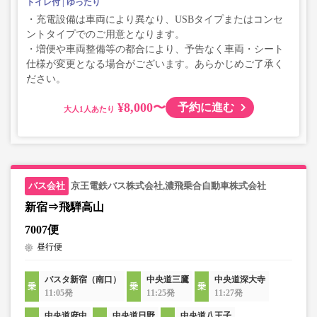
トイレ付
ゆったり
・充電設備は車両により異なり、USBタイプまたはコンセ
ントタイプでのご用意となります。
・増便や車両整備等の都合により、予告なく車両・シート
仕様が変更となる場合がございます。あらかじめご了承く
ださい。
¥8,000〜
予約に進む
大人
京王電鉄バス株式会社,濃飛乗合自動車株式会社
新宿⇒飛騨高山
7007便
昼行便
バスタ新宿（南口）
中央道三鷹
中央道深大寺
11:05発
11:25発
11:27発
中央道府中
中央道日野
中央道八王子