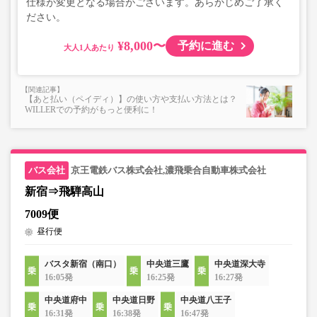
仕様が変更となる場合がございます。あらかじめご了承く
ださい。
¥8,000〜
予約に進む
大人
【あと払い（ペイディ）】の使い方や支払い方法とは？
WILLERでの予約がもっと便利に！
京王電鉄バス株式会社,濃飛乗合自動車株式会社
新宿⇒飛騨高山
7009便
昼行便
バスタ新宿（南口）
中央道三鷹
中央道深大寺
16:05発
16:25発
16:27発
中央道府中
中央道日野
中央道八王子
16:31発
16:38発
16:47発