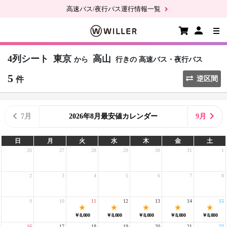
高速バス/夜行バス運行情報一覧
4列シート
東京
高山
から
行きの
高速バス・夜行バス
5
件
逆区間
7月
2026年8月最安値カレンダー
9月
日
月
火
水
木
金
土
26
27
28
29
30
31
1
2
3
4
5
6
7
8
9
10
11
12
13
14
15
￥8,000
￥8,000
￥8,000
￥8,000
￥8,000
16
17
18
19
20
21
22