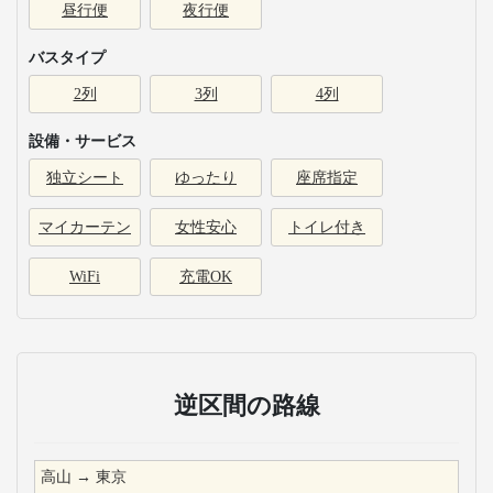
昼行便
夜行便
バスタイプ
2列
3列
4列
設備・サービス
独立シート
ゆったり
座席指定
マイカーテン
女性安心
トイレ付き
WiFi
充電OK
逆区間の路線
高山
→
東京