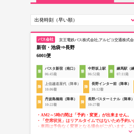
京王電鉄バス株式会社,アルピコ交通株式会
新宿・池袋⇒長野
6001便
バスタ新宿（南口）
中野坂上駅
練馬駅（
06:45発
06:52発
07:11発
上信越道屋代（降車）
長野インター前（降車）
10:06着
10:12着
丹波島橋南（降車）
長野バスターミナル（降車
10:22着
10:27着
・AM2～5時の間は「予約・変更」が出来ません。
・「空席状況」はリアルタイムではないため予約い
・車両は予告なく変更となる場合がございます。こ
すので、あらかじめご了承ください。