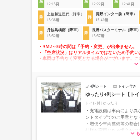
12:15発
12:22発
12:41発
上信越道屋代（降車）
長野インター前（降車）
15:36着
15:42着
丹波島橋南（降車）
長野バスターミナル（降車
15:52着
15:57着
・AM2～5時の間は「予約・変更」が出来ません。
・「空席状況」はリアルタイムではないため予約い
・車両は予告なく変更となる場合がございます。こ
すので、あらかじめご了承ください。
4列シート
トイレ付き
ゆったり4列シート【ト
トイレ付
ゆったり
・充電設備は車両により異な
ントタイプでのご用意とな
・増便や車両整備等の都合
仕様が変更となる場合がご
ださい。