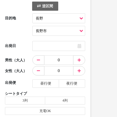
逆区間
目的地
出発日
男性（大人）
女性（大人）
出発便
昼行便
夜行便
シートタイプ
3列
4列
充電OK