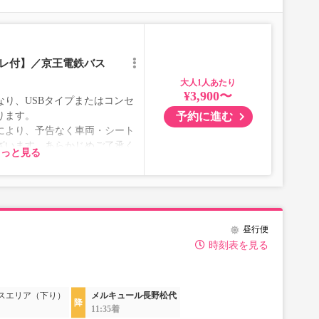
イレ付】／京王電鉄バス
大人
¥3,900〜
り、USBタイプまたはコンセ
予約に進む
ります。
により、予告なく車両・シート
ざいます。あらかじめご了承く
もっと見る
昼行便
時刻表を見る
スエリア（下り）
メルキュール長野松代
11:35着