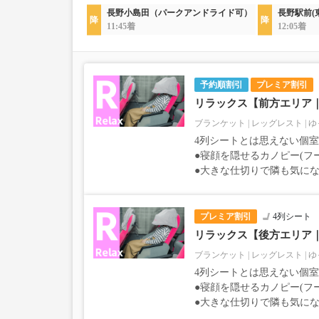
長野小島田（パークアンドライド可）
長野駅前(
11:45着
12:05着
予約順割引
プレミア割引
リラックス【前方エリア
ブランケット
レッグレスト
ゆ
4列シートとは思えない個
●寝顔を隠せるカノピー(フ
●大きな仕切りで隣も気に
プレミア割引
4列シート
リラックス【後方エリア
ブランケット
レッグレスト
ゆ
4列シートとは思えない個
●寝顔を隠せるカノピー(フ
●大きな仕切りで隣も気に