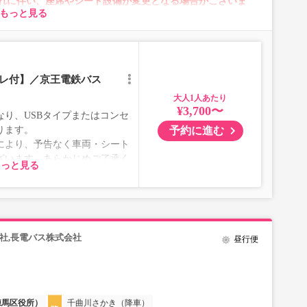
れに伴い、座席やシート設備が変更となる場合がございま
もっと見る
イレ付】／京王電鉄バス
大人
¥3,700〜
り、USBタイプまたはコンセ
予約に進む
ります。
により、予告なく車両・シート
ざいます。あらかじめご了承く
もっと見る
社,長電バス株式会社
昼行便
練馬区役所）
千曲川さかき（降車）