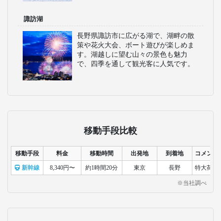
諏訪湖
長野県諏訪市に広がる湖で、湖畔の散
策や花火大会、ボート遊びが楽しめま
す。湖越しに望む山々の景色も魅力
で、四季を通して観光客に人気です。
移動手段比較
移動手段
料金
移動時間
出発地
到着地
コメント
新幹線
8,340円〜
約1時間20分
東京
長野
特大荷物
※当社調べ