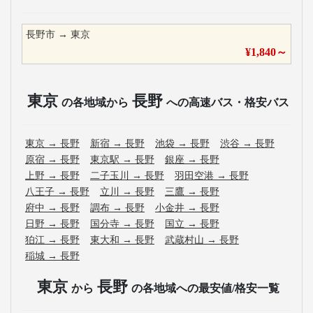
長野市
→
東京
¥
1,840
～
東京
長野
の各地域から
への高速バス・格安バス
東京
→
長野
新宿
→
長野
池袋
→
長野
渋谷
→
長野
原宿
→
長野
東京駅
→
長野
銀座
→
長野
上野
→
長野
二子玉川
→
長野
羽田空港
→
長野
八王子
→
長野
立川
→
長野
三鷹
→
長野
府中
→
長野
調布
→
長野
小金井
→
長野
日野
→
長野
国分寺
→
長野
国立
→
長野
狛江
→
長野
東大和
→
長野
武蔵村山
→
長野
稲城
→
長野
東京
長野
から
の各地域への最安値/格安一覧