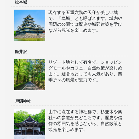
松本城
現存する五重六階の天守が美しい城
で、「烏城」とも呼ばれます。城内や
周辺の公園では歴史や城郭建築を学び
ながら観光を楽しめます。
軽井沢
リゾート地として有名で、ショッピン
グモールやカフェ、自然散策が楽しめ
ます。避暑地としても人気があり、四
季折々の風景が魅力です。
戸隠神社
山中に点在する神社群で、杉並木や奥
社への参道が見どころです。歴史や信
仰の雰囲気を感じながら、自然散策と
観光を楽しめます。