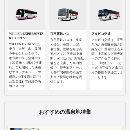
WILLER EXPRESS/STA
京王電鉄バス
アルピコ交通
R EXPRESS
京王電鉄バスは、東京
アルピコ交通は、長野
WILLER EXPRESSは、
と仙台、長野、山梨、
県内と首都圏を結ぶ路
東京～大阪、名古屋間
名古屋、近畿を結ぶ高
線など20路線以上を展
を中心とした全国で、
速バスを20路線以上展
開。上高地など観光地
都市間バスと空港バス
開。Wi-FI設備、充電配
へのアクセスに特化
を22路線・1日200便運
備など充実した車内設
し、3列独立シートと車
行。自社開発した快適
備で、観光地アクセス
内Wi-Fi完備など山岳観
なオリジナルシートや
と都市間移動の両面で
光の移動を快適にサポ
最新のIoT技術を活用し
安全で快適な移動を提
ートします。
た安全運行で好評の高
供します。
速バスです。
おすすめの温泉地特集