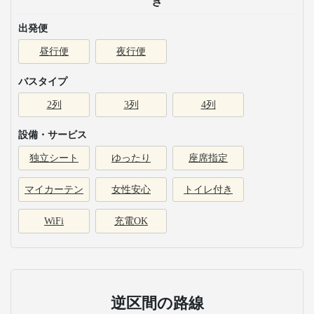
き
出発便
昼行便
夜行便
バスタイプ
2列
3列
4列
設備・サービス
独立シート
ゆったり
座席指定
マイカーテン
女性安心
トイレ付き
WiFi
充電OK
逆区間の路線