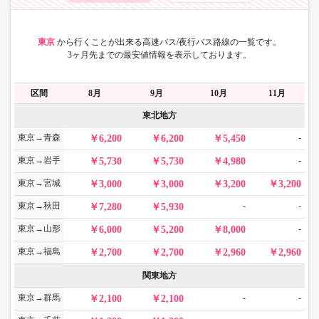
東京
から
行くことが出来る高速バス/夜行バス路線の一覧です。
3ヶ月先までの最安値情報を表示しております。
区間
8月
9月
10月
11月
東北地方
東京→青森
-
6,200
6,200
5,450
東京→岩手
-
5,730
5,730
4,980
東京→宮城
3,000
3,000
3,200
3,200
東京→秋田
-
-
7,280
5,930
東京→山形
-
6,000
5,200
8,000
東京→福島
2,700
2,700
2,960
2,960
関東地方
東京→群馬
-
-
2,100
2,100