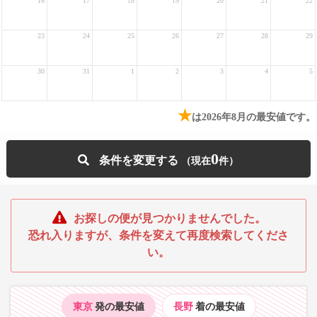
16
17
18
19
20
21
22
23
24
25
26
27
28
29
30
31
1
2
3
4
5
★
は2026年8月の最安値です。
0
条件を変更する
お探しの便が見つかりませんでした。
恐れ入りますが、条件を変えて再度検索してくださ
い。
東京
発の最安値
長野
着の最安値