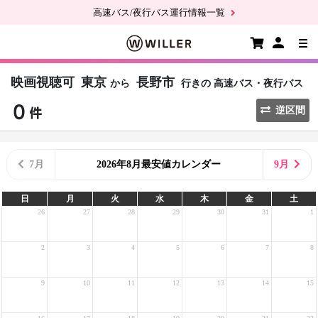
高速バス/夜行バス運行情報一覧
映画視聴可
東京
長野市
から
行きの
高速バス・夜行バス
逆区間
7月
2026年8月最安値カレンダー
9月
日
月
火
水
木
金
土
26
27
28
29
30
31
1
2
3
4
5
6
7
8
9
10
11
12
13
14
15