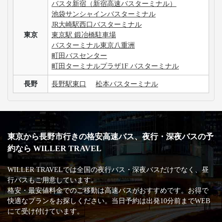
バスタ新宿（新宿高速バスターミナル）
池袋サンシャインバスターミナル
JR大崎駅西口バスターミナル
東京
東京駅 鍛冶橋駐車場
バスターミナル東京八重洲
町田バスセンター
町田ターミナルプラザ1F バスターミナル
長野
長野駅東口
松本バスターミナル
東京から長野市行きの格安高速バス、夜行・深夜バスの予
約なら WILLER TRAVEL
WILLER TRAVELでは全国の夜行バス・深夜バスだけでなく、昼
行バスもご用意しています。
格安・最安値料金でのご移動は高速バスがおすすめです。お得で
快適なプランをお探しください。当日予約は出発10分前までWEB
にて受け付けています。