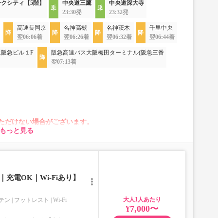
クシティ【5階】
中央道三鷹
中央道深大寺
23:30発
23:32発
高速長岡京
名神高槻
名神茨木
千里中央
翌06:06着
翌06:26着
翌06:32着
翌06:44着
阪急ビル１F
阪急高速バス大阪梅田ターミナル(阪急三番
翌07:13着
ただけない場合がございます。
もっと見る
が変動する場合がございます。
れに伴い、座席やシート設備が変更となる場合がございま
充電OK｜Wi-Fiあり】
大人
テン
フットレスト
Wi-Fi
¥7,000〜