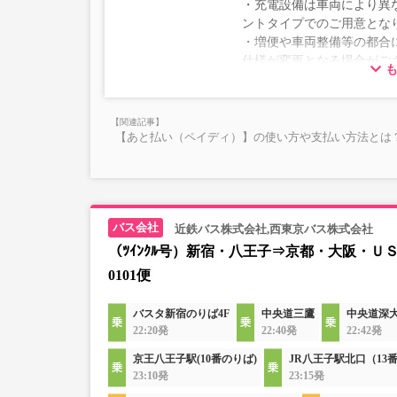
・充電設備は車両により異な
ントタイプでのご用意とな
・増便や車両整備等の都合
仕様が変更となる場合がご
ださい。
【あと払い（ペイディ）】の使い方や支払い方法とは？
近鉄バス株式会社,西東京バス株式会社
（ﾂｲﾝｸﾙ号）新宿・八王子⇒京都・大阪・Ｕ
0101便
バスタ新宿のりば4F
中央道三鷹
中央道深
22:20発
22:40発
22:42発
京王八王子駅(10番のりば)
JR八王子駅北口（13
23:10発
23:15発