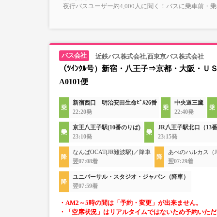
夜行バスユーザー約4,000人に聞く！バスに乗車前・
近鉄バス株式会社,西東京バス株式会社
（ﾂｲﾝｸﾙ号）新宿・八王子⇒京都・大阪・Ｕ
A0101便
新宿西口 明治安田生命ﾋﾞﾙ26番
中央道三鷹
22:20発
22:40発
京王八王子駅(10番のりば)
JR八王子駅北口（13
23:10発
23:15発
なんばOCAT(JR難波駅)／降車
あべのハルカス（J
翌07:08着
翌07:29着
ユニバーサル・スタジオ・ジャパン（降車）
翌07:59着
・AM2～5時の間は「予約・変更」が出来ません。
・「空席状況」はリアルタイムではないため予約いただ