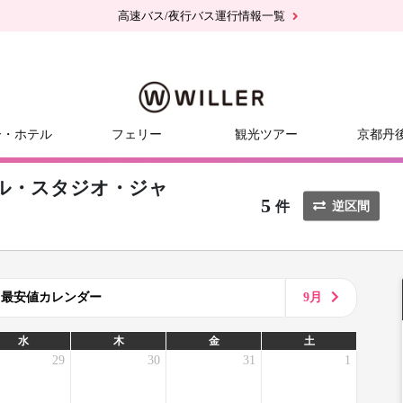
高速バス/夜行バス運行情報一覧
ー・ホテル
フェリー
観光ツアー
京都丹
ル・スタジオ・ジャ
5
件
逆区間
8月最安値カレンダー
9月
水
木
金
土
29
30
31
1