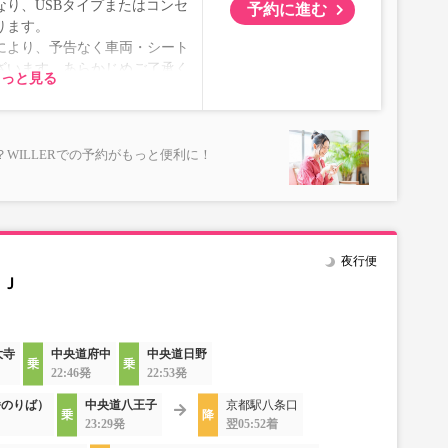
り、USBタイプまたはコンセ
予約に進む
ります。
により、予告なく車両・シート
ざいます。あらかじめご了承く
もっと見る
WILLERでの予約がもっと便利に！
夜行便
ＳＪ
大寺
中央道府中
中央道日野
22:46発
22:53発
番のりば）
中央道八王子
京都駅八条口
23:29発
翌05:52着