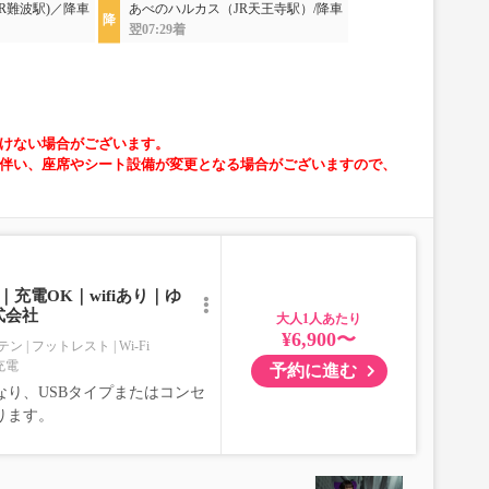
JR難波駅)／降車
あべのハルカス（JR天王寺駅）/降車
翌07:29着
けない場合がございます。
伴い、座席やシート設備が変更となる場合がございますので、
充電OK｜wifiあり｜ゆ
式会社
大人
¥6,900〜
テン
フットレスト
Wi-Fi
充電
予約に進む
り、USBタイプまたはコンセ
ります。