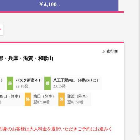
￥4,100
～
夜行便
都・兵庫・滋賀・和歌山
ス）
バスタ新宿４Ｆ
八王子駅南口（4番のりば）
22:10発
23:15発
条口（降車）
梅田（降車）
難波（降車）
着
翌07:30着
翌07:50着
対象のお客様は大人料金を選択いただきご予約にお進みく