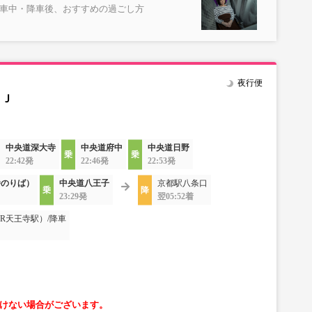
乗車中・降車後、おすすめの過ごし方
夜行便
ＳＪ
中央道深大寺
中央道府中
中央道日野
22:42発
22:46発
22:53発
番のりば）
中央道八王子
京都駅八条口
23:29発
翌05:52着
R天王寺駅）/降車
けない場合がございます。