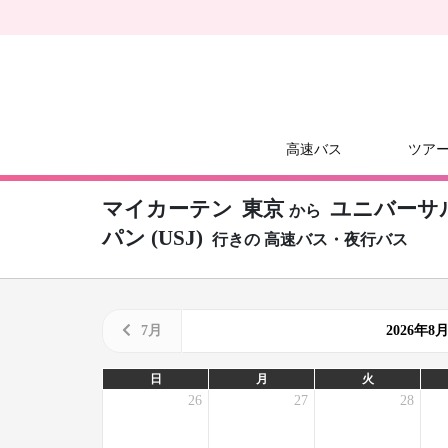
高速バス
ツア
マイカーテン
東京
ユニバーサ
から
パン (USJ)
行きの
高速バス・夜行バス
7月
2026年
日
月
火
26
27
28