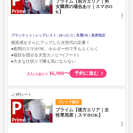
プライム【前方エリア｜男
女隣席の場合あり｜スマホO
K】
ブランケット
レッグレスト
ゆったり
充電OK
座席指定
個室感をさらにアップした次世代の定番！
●夜間のスマホOK。ホルダー付で手もらくらく
●寝顔を隠せる大型カノピー(フード)
●大きな仕切りで隣も気にならない
¥6,900〜
予約に進む
大人
4列シート
プレミア割引
プライム【後方エリア｜女
性専用席｜スマホOK】