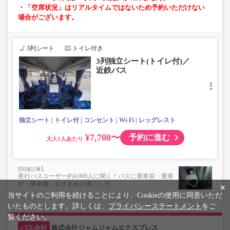
・「空席状況」はリアルタイムではないため予約いただけない
場合がございます。
3列シート
トイレ付き
3列独立シート(トイレ付)／
近鉄バス
独立シート
トイレ付
コンセント
Wi-Fi
レッグレスト
¥7,700〜
予約に進む
大人
夜行バスユーザー約4,000人に聞く！バスに乗車前・乗車
中・降車後、おすすめの過ごし方
×
当サイトのご利用を続けることにより、Cookieの使用に同意いただ
いたものとします。詳しくは、
プライバシーステートメント
をご
覧ください。
株式会社ジャムジャムエクスプレス