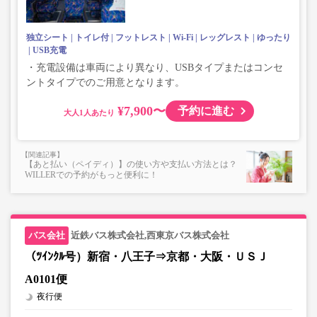
独立シート
トイレ付
フットレスト
Wi-Fi
レッグレスト
ゆったり
USB充電
・充電設備は車両により異なり、USBタイプまたはコンセ
ントタイプでのご用意となります。
¥7,900〜
予約に進む
大人
【あと払い（ペイディ）】の使い方や支払い方法とは？
WILLERでの予約がもっと便利に！
近鉄バス株式会社,西東京バス株式会社
（ﾂｲﾝｸﾙ号）新宿・八王子⇒京都・大阪・ＵＳＪ
A0101便
夜行便