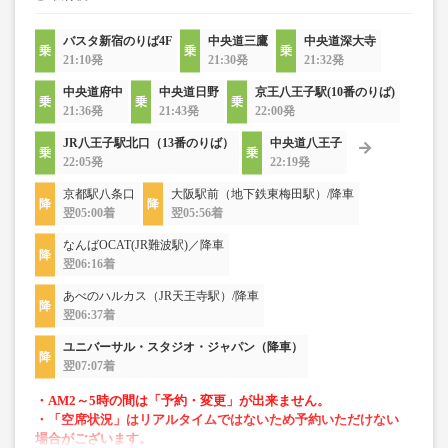
バスタ新宿のりば4F
中央道三鷹
中央道深大寺
21:10発
21:30発
21:32発
中央道府中
中央道日野
京王八王子駅(10番のりば)
21:36発
21:43発
22:00発
JR八王子駅北口（13番のりば）
中央道八王子
22:05発
22:19発
京都駅八条口
大阪駅前（地下鉄東梅田駅）/降車
翌05:00着
翌05:56着
なんばOCAT(JR難波駅)／降車
翌06:16着
あべのハルカス（JR天王寺駅）/降車
翌06:37着
ユニバーサル・スタジオ・ジャパン（降車）
翌07:07着
・AM2～5時の間は「予約・変更」が出来ません。
・「空席状況」はリアルタイムではないため予約いただけない
場合がございます。