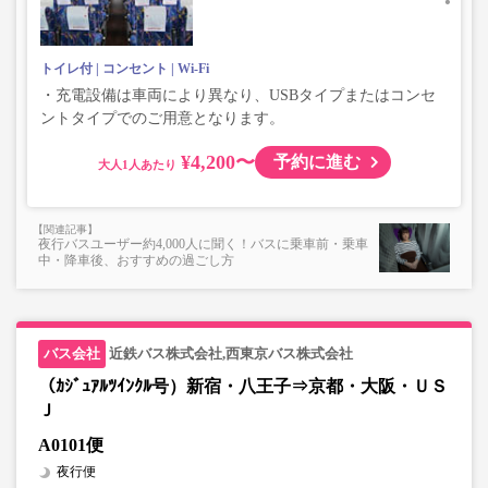
トイレ付
コンセント
Wi-Fi
・充電設備は車両により異なり、USBタイプまたはコンセ
ントタイプでのご用意となります。
¥4,200〜
予約に進む
大人
夜行バスユーザー約4,000人に聞く！バスに乗車前・乗車
中・降車後、おすすめの過ごし方
近鉄バス株式会社,西東京バス株式会社
（ｶｼﾞｭｱﾙﾂｲﾝｸﾙ号）新宿・八王子⇒京都・大阪・ＵＳ
Ｊ
A0101便
夜行便