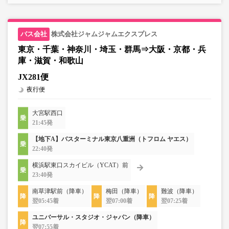
株式会社ジャムジャムエクスプレス
東京・千葉・神奈川・埼玉・群馬⇒大阪・京都・兵
庫・滋賀・和歌山
JX281便
夜行便
大宮駅西口
21:45発
【地下A】バスターミナル東京八重洲（トフロム ヤエス）
22:40発
横浜駅東口スカイビル（YCAT）前
23:40発
南草津駅前（降車）
梅田（降車）
難波（降車）
翌05:45着
翌07:00着
翌07:25着
ユニバーサル・スタジオ・ジャパン（降車）
翌07:55着