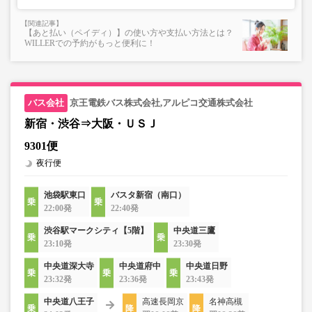
【あと払い（ペイディ）】の使い方や支払い方法とは？
WILLERでの予約がもっと便利に！
京王電鉄バス株式会社,アルピコ交通株式会社
新宿・渋谷⇒大阪・ＵＳＪ
9301便
夜行便
池袋駅東口
バスタ新宿（南口）
22:00発
22:40発
渋谷駅マークシティ【5階】
中央道三鷹
23:10発
23:30発
中央道深大寺
中央道府中
中央道日野
23:32発
23:36発
23:43発
中央道八王子
高速長岡京
名神高槻