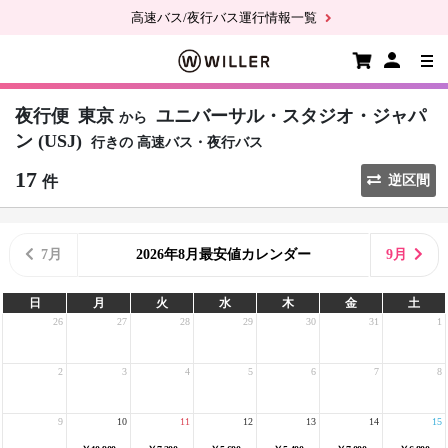
高速バス/夜行バス運行情報一覧
夜行便
東京
ユニバーサル・スタジオ・ジャパ
から
ン (USJ)
行きの
高速バス・夜行バス
17
件
逆区間
7月
2026年8月最安値カレンダー
9月
日
月
火
水
木
金
土
26
27
28
29
30
31
1
2
3
4
5
6
7
8
9
10
11
12
13
14
15