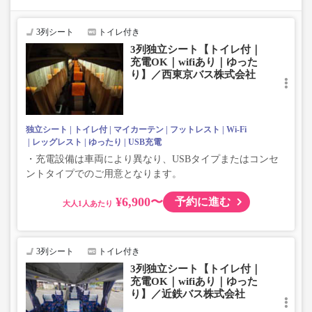
座席やシート設備が変更となる場合がございますので、あらか
じめご了承ください。
3列シート
トイレ付き
3列独立シート【トイレ付｜
充電OK｜wifiあり｜ゆった
り】／西東京バス株式会社
独立シート
トイレ付
マイカーテン
フットレスト
Wi-Fi
レッグレスト
ゆったり
USB充電
・充電設備は車両により異なり、USBタイプまたはコンセ
ントタイプでのご用意となります。
¥6,900〜
予約に進む
大人
3列シート
トイレ付き
3列独立シート【トイレ付｜
充電OK｜wifiあり｜ゆった
り】／近鉄バス株式会社