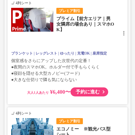
4列シート
プレミア割引
プライム【前方エリア｜男
女隣席の場合あり｜スマホO
K】
ブランケット
レッグレスト
ゆったり
充電OK
座席指定
個室感をさらにアップした次世代の定番！
●夜間のスマホOK。ホルダー付で手もらくらく
●寝顔を隠せる大型カノピー(フード)
●大きな仕切りで隣も気にならない
¥6,400〜
予約に進む
大人
4列シート
プレミア割引
エコノミー ※観光バス型
シート