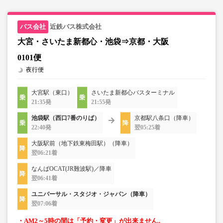
近鉄バス株式会社
大宮・さいたま新都心・池袋⇒京都・大阪
0101便
夜行便
大宮駅（東口）
さいたま新都心バスターミナル
21:35発
21:55発
池袋駅（西口7番のりば）
京都駅八条口（降車）
22:40発
翌05:25着
大阪駅前（地下鉄東梅田駅）（降車）
翌06:21着
なんばOCAT(JR難波駅)／降車
翌06:41着
ユニバーサル・スタジオ・ジャパン（降車）
翌07:06着
・AM2～5時の間は「予約・変更」が出来ません。