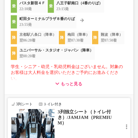
バスタ新宿４Ｆ
八王子駅南口（4番のりば）
22:10発
23:15発
町田ターミナルプラザ８番のりば
23:55発
京都駅八条口（降車）
梅田（降車）
難波（降車）
翌06:20着
翌07:30着
翌07:50着
ユニバーサル・スタジオ・ジャパン（降車）
翌08:20着
学生・シニア・幼児・乳幼児料金はございません。対象の
お客様は大人料金を選択いただきご予約にお進みくださ
い。
もっと見る
【荷物について】
■トランクにてお預かりできる荷物
・3辺合計160cm以内、かつ10kg以下のものをおひとり様1
3列シート
トイレ付き
点
3列独立シート（トイレ付
■お預かりできない荷物（貴重品以外は車内持ち込みも不
き）/JAMJAM（PREMIU
可）
M）
楽器・自転車（折りたたみ含む）・ボード等の大きな荷
物、壊れ物、危険物、貴重品、ペット、
上記「トランクにてお預かりできる荷物」の条件を満たさ