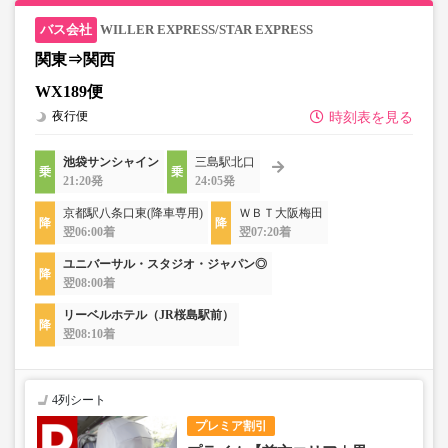
WILLER EXPRESS/STAR EXPRESS
関東⇒関西
WX189便
夜行便
時刻表を見る
池袋サンシャイン
三島駅北口
21:20発
24:05発
京都駅八条口東(降車専用)
ＷＢＴ大阪梅田
翌06:00着
翌07:20着
ユニバーサル・スタジオ・ジャパン◎
翌08:00着
リーベルホテル（JR桜島駅前）
翌08:10着
4列シート
プレミア割引