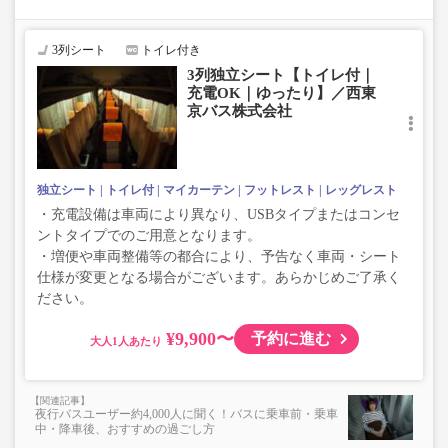
座席やシート設備が変更となる場合がございますので、あらか
じめご了承ください。
3列シート
トイレ付き
3列独立シート【トイレ付｜
充電OK｜ゆったり】／西東
京バス株式会社
独立シート
トイレ付
マイカーテン
フットレスト
レッグレスト
・充電設備は車両により異なり、USBタイプまたはコンセ
ントタイプでのご用意となります。
・増便や車両整備等の都合により、予告なく車両・シート
仕様が変更となる場合がございます。あらかじめご了承く
ださい。
¥9,900〜
予約に進む
大人
夜行バスユーザー約4,000人に聞く！バスに乗車前・乗車
中・降車後、おすすめの過ごし方