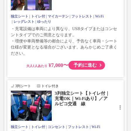
独立シート
トイレ付
マイカーテン
フットレスト
Wi-Fi
レッグレスト
ゆったり
・充電設備は車両により異なり、USBタイプまたはコンセ
ントタイプでのご用意となります。
・増便や車両整備等の都合により、予告なく車両・シート
仕様が変更となる場合がございます。あらかじめご了承く
ださい。
¥7,000〜
予約に進む
大人
3列シート
トイレ付き
3列独立シート【トイレ付｜
充電OK｜Wi-Fiあり】／ア
ルピコ交通 線
独立シート
トイレ付
コンセント
フットレスト
Wi-Fi