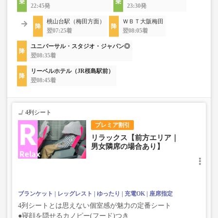
22:45発
23:30発
桃山台駅（梅田方面）
ＷＢＴ大阪梅田
翌07:25着
翌08:05着
ユニバーサル・スタジオ・ジャパン◎
翌08:35着
リーベルホテル（JR桜島駅前）
翌08:45着
4列シート
プレミア割引
リラックス【前方エリア｜
男女隣席の場合あり】
ブランケット
レッグレスト
ゆったり
充電OK
座席指定
4列シートとは思えない個室感が魅力の定番シート
●寝顔を隠せるカノピー(フード)つき