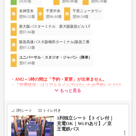
24:02発
翌06:06着
翌06:26着
名神茨木
千里中央
千里ニュータウン
翌06:32着
翌06:44着
翌06:54着
新大阪バスターミナル 新大阪阪急ビル１F
翌07:04着
阪急高速バス大阪梅田ターミナル(阪急三番
翌07:13着
ユニバーサル・スタジオ・ジャパン（降車）
翌07:48着
・AM2～5時の間は「予約・変更」が出来ません。
・「空席状況」はリアルタイムではないため予約いただけ
もっと見る
ない場合がございます。
・変動運賃採用路線のため購入のタイミングで運賃が変動
する場合がございます。
・車両は予告なく変更となる場合がございます。これに伴
3列シート
トイレ付き
い、座席やシート設備が変更となる場合がございますの
3列独立シート【トイレ付｜
で、あらかじめご了承ください。
充電OK｜Wi-Fiあり】／京
王電鉄バス