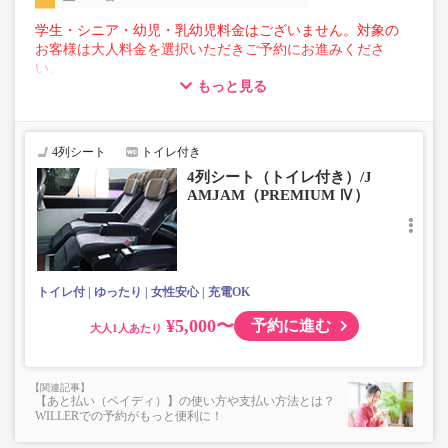
学生・シニア・幼児・乳幼児料金はございません。対象の
お客様は大人料金を選択いただきご予約にお進みくださ
い。
もっと見る
【荷物について】
■トランクにてお預かりできる荷物
・3辺合計160cm以内、かつ10kg以下のものをおひとり様1
4列シート
トイレ付き
点
4列シート（トイレ付き）/J
■お預かりできない荷物（貴重品以外は車内持ち込みも不
AMJAM（PREMIUM Ⅳ）
可）
楽器・自転車（折りたたみ含む）・ボード等の大きな荷
物、壊れ物、危険物、貴重品、ペット、
上記「トランクにてお預かりできる荷物」の条件を満たさ
ないもの
トイレ付
ゆったり
女性安心
充電OK
¥5,000〜
予約に進む
大人
【あと払い（ペイディ）】の使い方や支払い方法とは？
WILLERでの予約がもっと便利に！