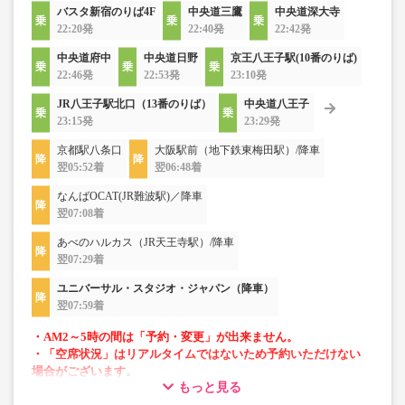
バスタ新宿のりば4F
中央道三鷹
中央道深大寺
22:20発
22:40発
22:42発
中央道府中
中央道日野
京王八王子駅(10番のりば)
22:46発
22:53発
23:10発
JR八王子駅北口（13番のりば）
中央道八王子
23:15発
23:29発
京都駅八条口
大阪駅前（地下鉄東梅田駅）/降車
翌05:52着
翌06:48着
なんばOCAT(JR難波駅)／降車
翌07:08着
あべのハルカス（JR天王寺駅）/降車
翌07:29着
ユニバーサル・スタジオ・ジャパン（降車）
翌07:59着
・AM2～5時の間は「予約・変更」が出来ません。
・「空席状況」はリアルタイムではないため予約いただけない
場合がございます。
もっと見る
・車両は予告なく変更となる場合がございます。これに伴い、