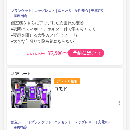
ブランケット
レッグレスト
ゆったり
女性安心
充電OK
座席指定
個室感をさらにアップした次世代の定番！
●夜間のスマホOK。ホルダー付で手もらくらく
●寝顔を隠せる大型カノピー(フード)
●大きな仕切りで隣も気にならない
¥7,900〜
予約に進む
大人
3列シート
プレミア割引
コモド
独立シート
ブランケット
コンセント
レッグレスト
充電OK
座席指定