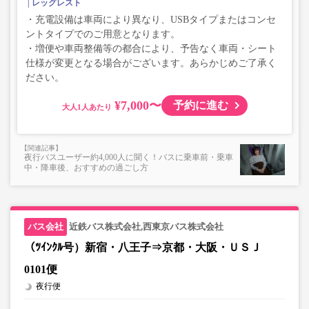
レッグレスト
・充電設備は車両により異なり、USBタイプまたはコンセ
ントタイプでのご用意となります。
・増便や車両整備等の都合により、予告なく車両・シート
仕様が変更となる場合がございます。あらかじめご了承く
ださい。
¥7,000〜
予約に進む
大人
夜行バスユーザー約4,000人に聞く！バスに乗車前・乗車
中・降車後、おすすめの過ごし方
近鉄バス株式会社,西東京バス株式会社
（ﾂｲﾝｸﾙ号）新宿・八王子⇒京都・大阪・ＵＳＪ
0101便
夜行便