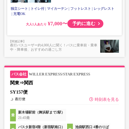
ないもの
独立シート
トイレ付
マイカーテン
フットレスト
レッグレスト
充電OK
¥7,000〜
予約に進む
大人
夜行バスユーザー約4,000人に聞く！バスに乗車前・乗車
中・降車後、おすすめの過ごし方
WILLER EXPRESS/STAR EXPRESS
関東⇒関西
SY157便
夜行便
時刻表を見る
新木場駅前（舞浜駅まで2駅）
21:45発
バスタ新宿4階（新宿駅南口）
池袋駅西口 4番のりば