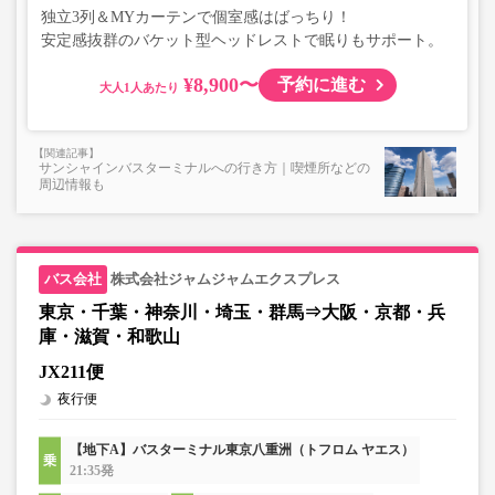
独立3列＆MYカーテンで個室感はばっちり！
安定感抜群のバケット型ヘッドレストで眠りもサポート。
¥8,900〜
予約に進む
大人
サンシャインバスターミナルへの行き方｜喫煙所などの
周辺情報も
株式会社ジャムジャムエクスプレス
東京・千葉・神奈川・埼玉・群馬⇒大阪・京都・兵
庫・滋賀・和歌山
JX211便
夜行便
【地下A】バスターミナル東京八重洲（トフロム ヤエス）
21:35発