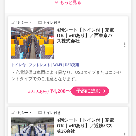
もっと見る
・車両は予告なく変更となる場合がございます。これに伴い、
座席やシート設備が変更となる場合がございますので、あらか
じめご了承ください。
4列シート
トイレ付き
4列シート【トイレ付｜充電
OK｜wifiあり】／西東京バ
ス株式会社
トイレ付
フットレスト
Wi-Fi
USB充電
・充電設備は車両により異なり、USBタイプまたはコンセ
ントタイプでのご用意となります。
¥4,200〜
予約に進む
大人
4列シート
トイレ付き
4列シート【トイレ付｜充電
OK｜wifiあり】／近鉄バス
株式会社