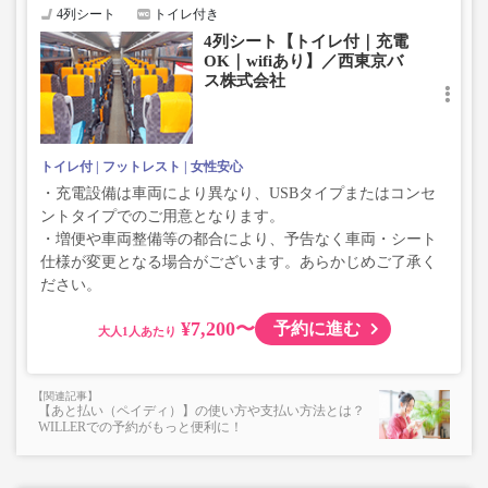
4列シート
トイレ付き
4列シート【トイレ付｜充電
OK｜wifiあり】／西東京バ
ス株式会社
トイレ付
フットレスト
女性安心
・充電設備は車両により異なり、USBタイプまたはコンセ
ントタイプでのご用意となります。
・増便や車両整備等の都合により、予告なく車両・シート
仕様が変更となる場合がございます。あらかじめご了承く
ださい。
¥7,200〜
予約に進む
大人
【あと払い（ペイディ）】の使い方や支払い方法とは？
WILLERでの予約がもっと便利に！