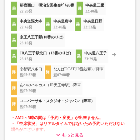
新宿西口 明治安田生命ﾋﾞﾙ26番
中央道三鷹
22:20発
22:40発
中央道深大寺
中央道府中
中央道日野
22:42発
22:46発
22:53発
京王八王子駅(10番のりば)
23:10発
JR八王子駅北口（13番のりば）
中央道八王子
23:15発
23:29発
京都駅八条口
なんばOCAT(JR難波駅)／降車
翌05:52着
翌07:08着
あべのハルカス（JR天王寺駅）/降車
翌07:29着
ユニバーサル・スタジオ・ジャパン（降車）
翌07:59着
・AM2～5時の間は「予約・変更」が出来ません。
・「空席状況」はリアルタイムではないため予約いただけない
場合がございます。
もっと見る
・車両は予告なく変更となる場合がございます。これに伴い、