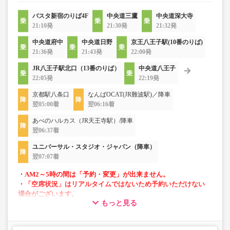
バスタ新宿のりば4F
中央道三鷹
中央道深大寺
21:10発
21:30発
21:32発
中央道府中
中央道日野
京王八王子駅(10番のりば)
21:36発
21:43発
22:00発
JR八王子駅北口（13番のりば）
中央道八王子
22:05発
22:19発
京都駅八条口
なんばOCAT(JR難波駅)／降車
翌05:00着
翌06:16着
あべのハルカス（JR天王寺駅）/降車
翌06:37着
ユニバーサル・スタジオ・ジャパン（降車）
翌07:07着
・AM2～5時の間は「予約・変更」が出来ません。
・「空席状況」はリアルタイムではないため予約いただけない
場合がございます。
もっと見る
・車両は予告なく変更となる場合がございます。これに伴い、
座席やシート設備が変更となる場合がございますので、あらか
じめご了承ください。