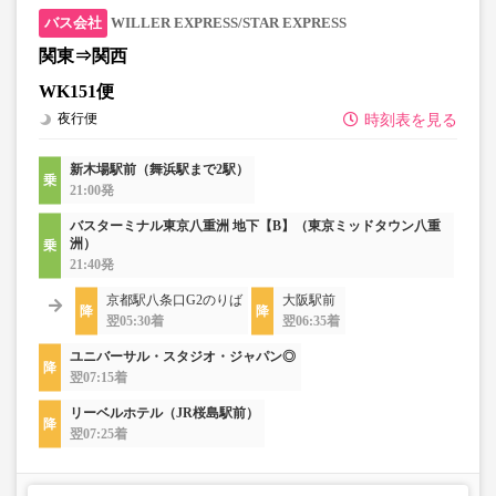
WILLER EXPRESS/STAR EXPRESS
関東⇒関西
WK151便
夜行便
時刻表を見る
新木場駅前（舞浜駅まで2駅）
21:00発
バスターミナル東京八重洲 地下【B】（東京ミッドタウン八重
洲）
21:40発
京都駅八条口G2のりば
大阪駅前
翌05:30着
翌06:35着
ユニバーサル・スタジオ・ジャパン◎
翌07:15着
リーベルホテル（JR桜島駅前）
翌07:25着