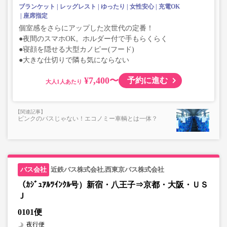
ブランケット
レッグレスト
ゆったり
女性安心
充電OK
座席指定
個室感をさらにアップした次世代の定番！
●夜間のスマホOK。ホルダー付で手もらくらく
●寝顔を隠せる大型カノピー(フード)
●大きな仕切りで隣も気にならない
¥7,400〜
予約に進む
大人
ピンクのバスじゃない！エコノミー車輌とは一体？
近鉄バス株式会社,西東京バス株式会社
（ｶｼﾞｭｱﾙﾂｲﾝｸﾙ号）新宿・八王子⇒京都・大阪・ＵＳ
Ｊ
0101便
夜行便