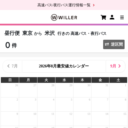
高速バス/夜行バス運行情報一覧
昼行便
東京
米沢
から
行きの
高速バス・夜行バス
逆区間
7月
2026年8月最安値カレンダー
9月
日
月
火
水
木
金
土
26
27
28
29
30
31
1
2
3
4
5
6
7
8
9
10
11
12
13
14
15