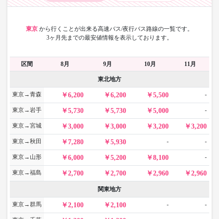
東京
から
行くことが出来る高速バス/夜行バス路線の一覧です。
3ヶ月先までの最安値情報を表示しております。
区間
8月
9月
10月
11月
東北地方
東京→青森
-
6,200
6,200
5,500
東京→岩手
-
5,730
5,730
5,000
東京→宮城
3,000
3,000
3,200
3,200
東京→秋田
-
-
7,280
5,930
東京→山形
-
6,000
5,200
8,100
東京→福島
2,700
2,700
2,960
2,960
関東地方
東京→群馬
-
-
2,100
2,100