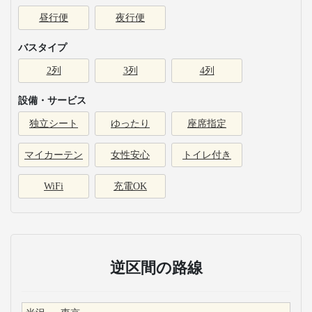
昼行便
夜行便
バスタイプ
2列
3列
4列
設備・サービス
独立シート
ゆったり
座席指定
マイカーテン
女性安心
トイレ付き
WiFi
充電OK
逆区間の路線