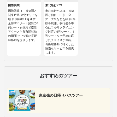
国際興業
東北急行バス
国際興業は、首都圏と
東北急行バスは、首都
関東近県/東北エリアを
圏と仙台・山形・金
結ぶ5路線以上を運営。
沢・大阪などを結ぶ7路
全席USBポート完備の3
線を展開。夜行便を中
列シートを採用で空港
心にフルリクライニン
アクセスと都市間移動
グ対応の3列シート、4
の両面で、快適な長距
列シートなど予算に応
離移動を提供します。
じたチョイスが可能。
長距離移動に特化した
快適なサービスを提供
します。
おすすめのツアー
東京発の日帰りバスツアー