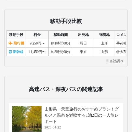
移動手段比較
移動手段
料金
移動時間
出発地
到着地
コメント
飛行機
9,250円〜
約1時間00分
羽田
山形
手荷物検
新幹線
11,450円〜
約3時間00分
東京
山形
特大荷物
※当社調べ
高速バス・深夜バスの関連記事
山形県・天童旅行のおすすめプラン！グ
ルメと温泉を満喫する1泊2日の一人旅レ
ポート
2020-04-22