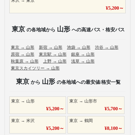
米沢
→
東京
¥
5,200
～
東京
山形
の各地域から
への高速バス・格安バス
東京
→
山形
新宿
→
山形
池袋
→
山形
渋谷
→
山形
原宿
→
山形
東京駅
→
山形
銀座
→
山形
秋葉原
→
山形
上野
→
山形
浅草
→
山形
東京スカイツリー
→
山形
東京
山形
から
の各地域への最安値/格安一覧
東京
→
山形
東京
→
山形市
¥
5,200
～
¥
5,700
～
東京
→
米沢
東京
→
鶴岡
¥
5,200
～
¥
8,100
～