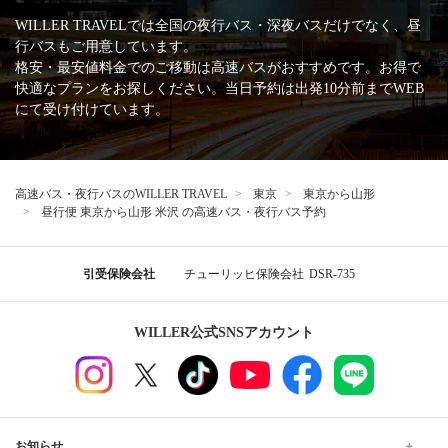
WILLER TRAVELでは全国の夜行バス・深夜バスだけでなく、昼
行バスもご用意しています。
格安・最安値料金でのご移動は高速バスがおすすめです。お得で
快適なプランをお探しください。当日予約は出発10分前までWEB
にて受け付けています。
高速バス・夜行バスのWILLER TRAVEL
東京
東京から山形
昼行便 東京から山形 米沢 の高速バス・夜行バス予約
引受保険会社
チューリッヒ保険会社
DSR-735
WILLER公式SNSアカウント
お知らせ