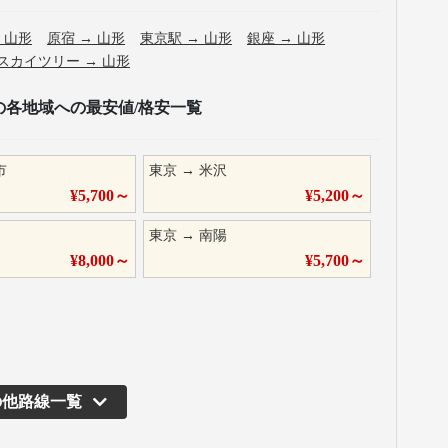
→
山形
原宿
→
山形
東京駅
→
山形
銀座
→
山形
スカイツリー
→
山形
の各地域への最安値/格安一覧
市
東京
→
米沢
¥
5,700
～
¥
5,200
～
東京
→
南陽
¥
8,000
～
¥
5,700
～
の他路線一覧