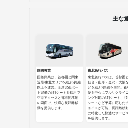
主な
国際興業
東北急行バス
国際興業は、首都圏と関東
東北急行バスは、首都圏
近県/東北エリアを結ぶ5路線
仙台・山形・金沢・大阪
以上を運営。全席USBポー
どを結ぶ7路線を展開。夜
ト完備の3列シートを採用で
便を中心にフルリクライ
空港アクセスと都市間移動
ング対応の3列シート、4
の両面で、快適な長距離移
シートなど予算に応じた
動を提供します。
ョイスが可能。長距離移
に特化した快適なサービ
を提供します。