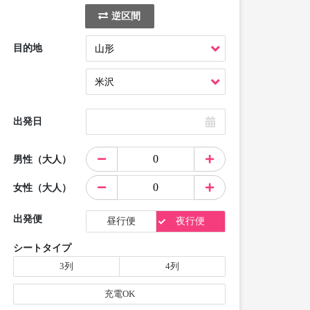
逆区間
目的地
出発日
男性（大人）
女性（大人）
出発便
昼行便
夜行便
シートタイプ
3列
4列
充電OK