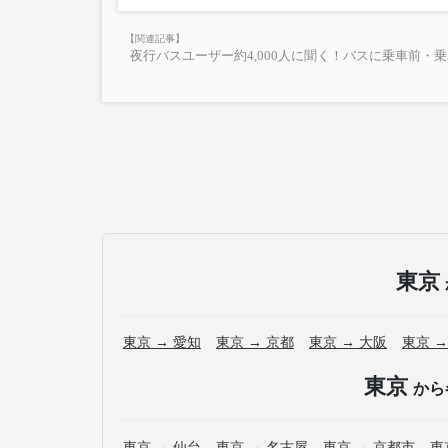
夜行バスユーザー約4,000人に聞く！バスに乗車前・
東京
東京 → 愛知
東京 → 京都
東京 → 大阪
東京 →
東京
から
東京 → 仙台
東京 → 名古屋
東京 → 京都市
東