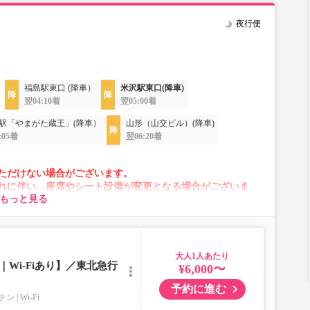
夜行便
福島駅東口 (降車）
米沢駅東口(降車)
翌04:10着
翌05:00着
駅「やまがた蔵王」(降車）
山形（山交ビル）(降車)
:05着
翌06:20着
ただけない場合がございます。
れに伴い、座席やシート設備が変更となる場合がございま
もっと見る
大人
Wi-Fiあり】／東北急行
¥6,000〜
予約に進む
テン
Wi-Fi