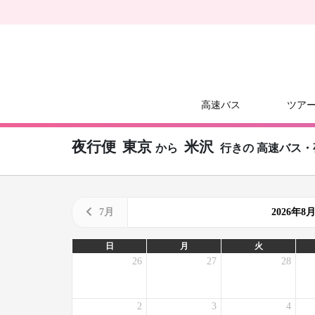
高速バス
ツア
夜行便
東京
米沢
から
行きの
高速バス・
7月
2026年
日
月
火
26
27
28
2
3
4