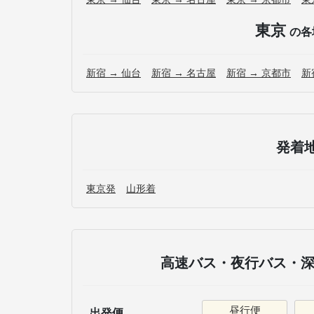
東京
の各
新宿 → 仙台
新宿 → 名古屋
新宿 → 京都市
新
発着
東京発
山形着
高速バス・夜行バス・深
昼行便
出発便