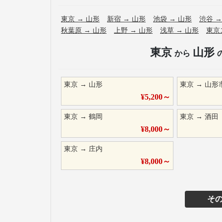
東京
→
山形
新宿
→
山形
池袋
→
山形
渋谷
秋葉原
→
山形
上野
→
山形
浅草
→
山形
東京
東京
山形
から
東京
→
山形
東京
→
山形
¥
5,200
～
東京
→
鶴岡
東京
→
酒田
¥
8,000
～
東京
→
庄内
¥
8,000
～
そ