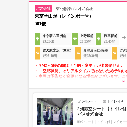
東北急行バス株式会社
東京⇒山形（レインボー号）
001便
東京駅八重洲南口
上野駅前
浅草駅前
23:20発
23:35発
23:45発
道の駅米沢（降車）
赤湯温泉口(降車)
道の
翌05:10着
翌05:30着
翌06
・AM2～5時の間は「予約・変更」が出来ません。
・「空席状況」はリアルタイムではないため予約い
・車両は予告なく変更となる場合がございます。こ
すので、あらかじめご了承ください。
3列シート
トイレ付き
3列独立シート【トイレ付｜
バス株式会社
独立シート
トイレ付
マイカー