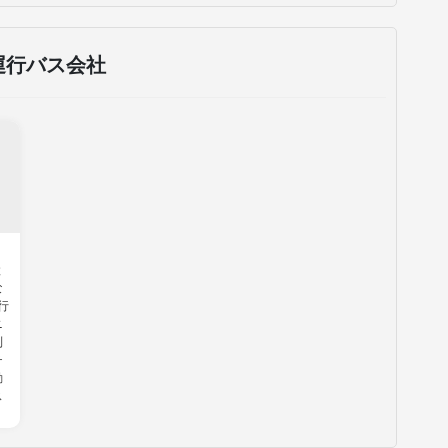
運行バス会社
と
な
行
ニ
列
チ
動
ス