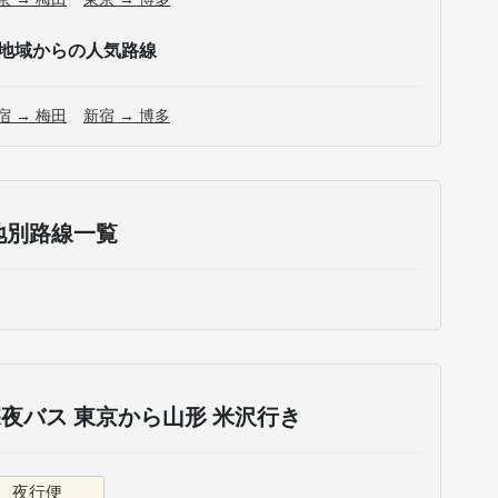
地域からの人気路線
宿 → 梅田
新宿 → 博多
地別路線一覧
夜バス 東京から山形 米沢行き
夜行便