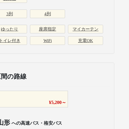
3列
4列
ゆったり
座席指定
マイカーテン
トイレ付き
WiFi
充電OK
区間の路線
¥
5,200
～
山形
への高速バス・格安バス