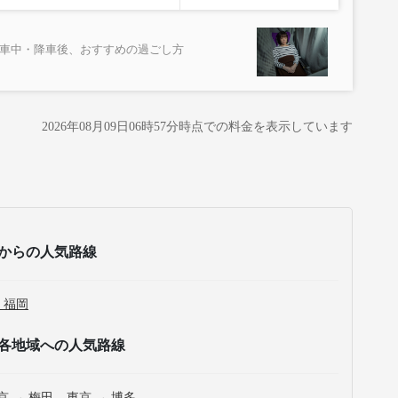
乗車中・降車後、おすすめの過ごし方
2026年08月09日06時57分
時点での料金を表示しています
からの人気路線
 福岡
各地域への人気路線
京 → 梅田
東京 → 博多