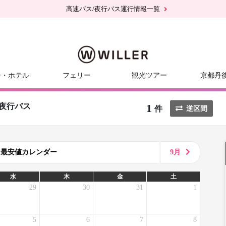
高速バス/夜行バス運行情報一覧
ー・ホテル
フェリー
観光ツアー
京都丹
1
夜行バス
件
逆区間
8月最安値カレンダー
9月
水
木
金
土
29
30
31
1
5
6
7
8