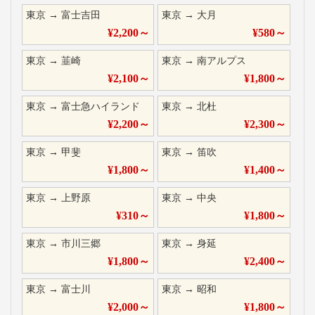
東京
→
富士吉田
東京
→
大月
¥
2,200
～
¥
580
～
東京
→
韮崎
東京
→
南アルプス
¥
2,100
～
¥
1,800
～
東京
→
富士急ハイランド
東京
→
北杜
¥
2,200
～
¥
2,300
～
東京
→
甲斐
東京
→
笛吹
¥
1,800
～
¥
1,400
～
東京
→
上野原
東京
→
中央
¥
310
～
¥
1,800
～
東京
→
市川三郷
東京
→
身延
¥
1,800
～
¥
2,400
～
東京
→
富士川
東京
→
昭和
¥
2,000
～
¥
1,800
～