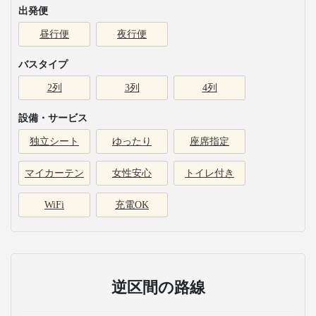
出発便
昼行便
夜行便
バスタイプ
2列
3列
4列
設備・サービス
独立シート
ゆったり
座席指定
マイカーテン
女性安心
トイレ付き
WiFi
充電OK
逆区間の路線