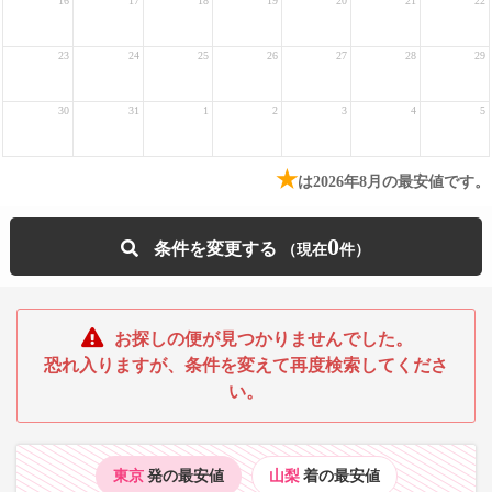
16
17
18
19
20
21
22
23
24
25
26
27
28
29
30
31
1
2
3
4
5
★
は2026年8月の最安値です。
0
条件を変更する
お探しの便が見つかりませんでした。
恐れ入りますが、条件を変えて再度検索してくださ
い。
東京
発の最安値
山梨
着の最安値