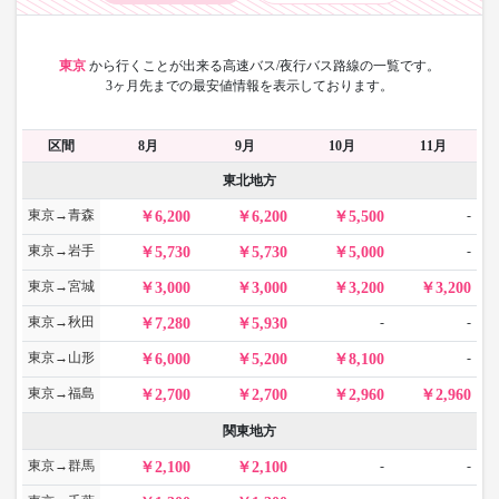
東京
から
行くことが出来る高速バス/夜行バス路線の一覧です。
3ヶ月先までの最安値情報を表示しております。
区間
8月
9月
10月
11月
東北地方
東京→青森
-
6,200
6,200
5,500
東京→岩手
-
5,730
5,730
5,000
東京→宮城
3,000
3,000
3,200
3,200
東京→秋田
-
-
7,280
5,930
東京→山形
-
6,000
5,200
8,100
東京→福島
2,700
2,700
2,960
2,960
関東地方
東京→群馬
-
-
2,100
2,100