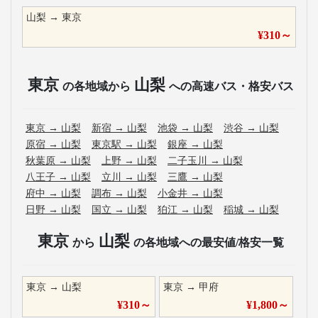
山梨
→
東京
¥
310
～
東京
山梨
の各地域から
への高速バス・格安バス
東京
→
山梨
新宿
→
山梨
池袋
→
山梨
渋谷
→
山梨
原宿
→
山梨
東京駅
→
山梨
銀座
→
山梨
秋葉原
→
山梨
上野
→
山梨
二子玉川
→
山梨
八王子
→
山梨
立川
→
山梨
三鷹
→
山梨
府中
→
山梨
調布
→
山梨
小金井
→
山梨
日野
→
山梨
国立
→
山梨
狛江
→
山梨
稲城
→
山梨
東京
山梨
から
の各地域への最安値/格安一覧
東京
→
山梨
東京
→
甲府
¥
310
～
¥
1,800
～