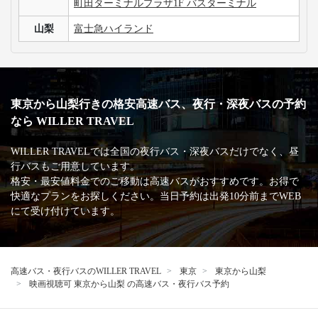
町田ターミナルプラザ1F バスターミナル
山梨
富士急ハイランド
東京から山梨行きの格安高速バス、夜行・深夜バスの予約
なら WILLER TRAVEL
WILLER TRAVELでは全国の夜行バス・深夜バスだけでなく、昼
行バスもご用意しています。
格安・最安値料金でのご移動は高速バスがおすすめです。お得で
快適なプランをお探しください。当日予約は出発10分前までWEB
にて受け付けています。
高速バス・夜行バスのWILLER TRAVEL
東京
東京から山梨
映画視聴可 東京から山梨 の高速バス・夜行バス予約