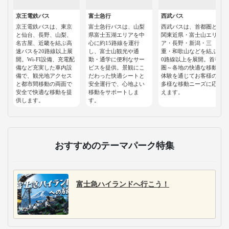
京王電鉄バス
富士急行
西武バス
京王電鉄バスは、東京
富士急行バスは、山梨
西武バスは、首都圏と
と仙台、長野、山梨、
県富士五湖エリアを中
関東近県・富士山エリ
名古屋、近畿を結ぶ高
心に約15路線を運行
ア・長野・新潟・三
速バスを20路線以上展
し、富士山観光や通
重・和歌山などを結ぶ1
開。Wi-FI設備、充電配
勤・通学に便利なサー
0路線以上を展開。首都
備など充実した車内設
ビスを提供。景観にこ
圏～各地の快適な移動
備で、観光地アクセス
だわった快適シートと
体験を通じてお客様の
と都市間移動の両面で
安全運行で、心地よい
多様な移動ニーズに応
安全で快適な移動を提
移動をサポートしま
えます。
供します。
す。
おすすめのテーマパーク特集
富士急ハイランドへ行こう！