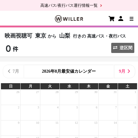
高速バス/夜行バス運行情報一覧
映画視聴可
東京
山梨
から
行きの
高速バス・夜行バス
逆区間
7月
2026年8月最安値カレンダー
9月
日
月
火
水
木
金
土
26
27
28
29
30
31
1
2
3
4
5
6
7
8
9
10
11
12
13
14
15