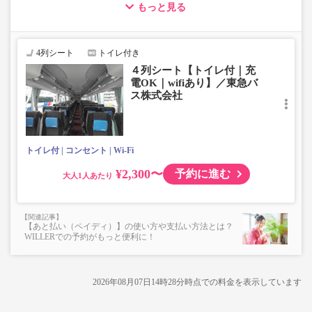
もっと見る
・車両は予告なく変更となる場合がございます。これに伴
い、座席やシート設備が変更となる場合がございますの
で、あらかじめご了承ください。
4列シート
トイレ付き
４列シート【トイレ付｜充
電OK｜wifiあり】／東急バ
ス株式会社
トイレ付
コンセント
Wi-Fi
¥2,300〜
予約に進む
大人
【あと払い（ペイディ）】の使い方や支払い方法とは？
WILLERでの予約がもっと便利に！
2026年08月07日14時28分
時点での料金を表示しています