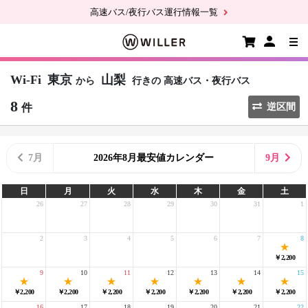
高速バス/夜行バス運行情報一覧
Wi-Fi
東京
山梨
から
行きの
高速バス・夜行バス
8
件
逆区間
7月
2026年8月最安値カレンダー
9月
日
月
火
水
木
金
土
26
27
28
29
30
31
1
2
3
4
5
6
7
8
￥2,200
9
10
11
12
13
14
15
￥2,200
￥2,200
￥2,200
￥2,200
￥2,200
￥2,200
￥2,200
16
17
18
19
20
21
22