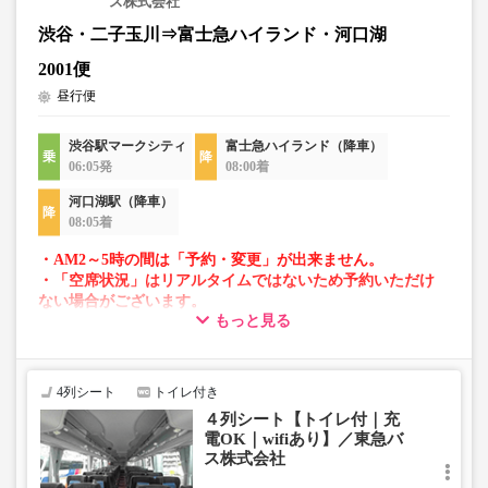
ス株式会社
渋谷・二子玉川⇒富士急ハイランド・河口湖
2001便
昼行便
渋谷駅マークシティ
富士急ハイランド（降車）
06:05発
08:00着
河口湖駅（降車）
08:05着
・AM2～5時の間は「予約・変更」が出来ません。
・「空席状況」はリアルタイムではないため予約いただけ
ない場合がございます。
もっと見る
・車両は予告なく変更となる場合がございます。これに伴
い、座席やシート設備が変更となる場合がございますの
で、あらかじめご了承ください。
4列シート
トイレ付き
４列シート【トイレ付｜充
電OK｜wifiあり】／東急バ
ス株式会社