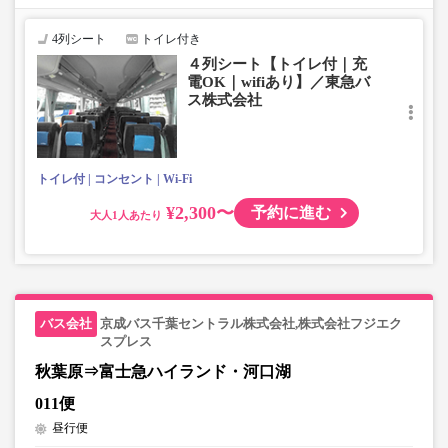
で、あらかじめご了承ください。
4列シート
トイレ付き
４列シート【トイレ付｜充
電OK｜wifiあり】／東急バ
ス株式会社
トイレ付
コンセント
Wi-Fi
¥2,300〜
予約に進む
大人
京成バス千葉セントラル株式会社,株式会社フジエク
スプレス
秋葉原⇒富士急ハイランド・河口湖
011便
昼行便