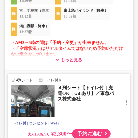
11:30発
12:52着
富士学校前（降車）
富士急ハイランド（降車）
13:12着
13:32着
河口湖駅（降車）
13:37着
・AM2～5時の間は「予約・変更」が出来ません。
・「空席状況」はリアルタイムではないため予約いただけ
ない場合がございます。
もっと見る
・車両は予告なく変更となる場合がございます。これに伴
い、座席やシート設備が変更となる場合がございますの
で、あらかじめご了承ください。
4列シート
トイレ付き
４列シート【トイレ付｜充
電OK｜wifiあり】／東急バ
ス株式会社
トイレ付
コンセント
Wi-Fi
¥2,300〜
予約に進む
大人