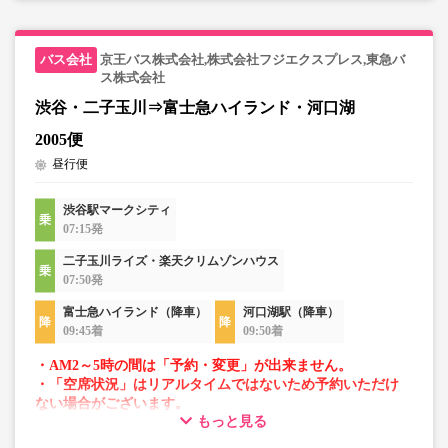
京王バス株式会社,株式会社フジエクスプレス,東急バ
ス株式会社
渋谷・二子玉川⇒富士急ハイランド・河口湖
2005便
昼行便
渋谷駅マークシティ
07:15発
二子玉川ライズ・楽天クリムゾンハウス
07:50発
富士急ハイランド（降車）
河口湖駅（降車）
09:45着
09:50着
・AM2～5時の間は「予約・変更」が出来ません。
・「空席状況」はリアルタイムではないため予約いただけ
ない場合がございます。
もっと見る
・車両は予告なく変更となる場合がございます。これに伴
い、座席やシート設備が変更となる場合がございますの