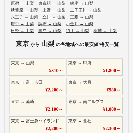
原宿
→
山梨
東京駅
→
山梨
銀座
→
山梨
秋葉原
→
山梨
上野
→
山梨
二子玉川
→
山梨
八王子
→
山梨
立川
→
山梨
三鷹
→
山梨
府中
→
山梨
調布
→
山梨
小金井
→
山梨
日野
→
山梨
国立
→
山梨
狛江
→
山梨
稲城
→
山梨
東京
山梨
から
の各地域への最安値/格安一覧
東京
→
山梨
東京
→
甲府
¥
310
～
¥
1,800
～
東京
→
富士吉田
東京
→
大月
¥
2,200
～
¥
580
～
東京
→
韮崎
東京
→
南アルプス
¥
2,100
～
¥
1,800
～
東京
→
富士急ハイランド
東京
→
北杜
¥
2,200
～
¥
2,300
～