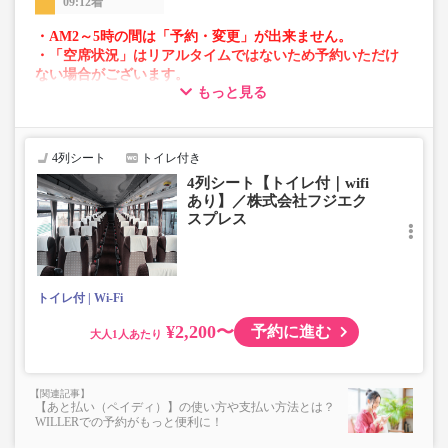
09:12着
・AM2～5時の間は「予約・変更」が出来ません。
・「空席状況」はリアルタイムではないため予約いただけ
ない場合がございます。
もっと見る
・車両は予告なく変更となる場合がございます。これに伴
い、座席やシート設備が変更となる場合がございますの
で、あらかじめご了承ください。
4列シート
トイレ付き
4列シート【トイレ付｜wifi
あり】／株式会社フジエク
スプレス
トイレ付
Wi-Fi
¥2,200〜
予約に進む
大人
【あと払い（ペイディ）】の使い方や支払い方法とは？
WILLERでの予約がもっと便利に！