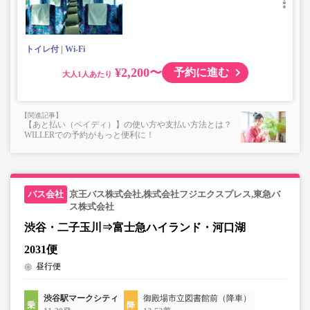
トイレ付
Wi-Fi
¥2,200〜
予約に進む
大人
【あと払い（ペイディ）】の使い方や支払い方法とは？
WILLERでの予約がもっと便利に！
京王バス株式会社,株式会社フジエクスプレス,東急バ
ス株式会社
渋谷・二子玉川⇒富士急ハイランド・河口湖
2031便
昼行便
渋谷駅マークシティ
御殿場市立図書館前（降車）