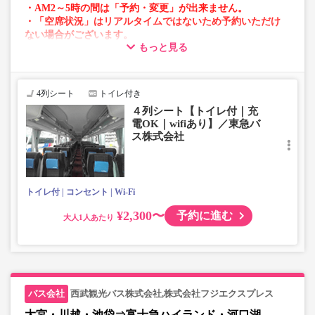
・AM2～5時の間は「予約・変更」が出来ません。
・「空席状況」はリアルタイムではないため予約いただけ
ない場合がございます。
もっと見る
・車両は予告なく変更となる場合がございます。これに伴
い、座席やシート設備が変更となる場合がございますの
で、あらかじめご了承ください。
4列シート
トイレ付き
４列シート【トイレ付｜充
電OK｜wifiあり】／東急バ
ス株式会社
トイレ付
コンセント
Wi-Fi
¥2,300〜
予約に進む
大人
西武観光バス株式会社,株式会社フジエクスプレス
大宮・川越・池袋⇒富士急ハイランド・河口湖