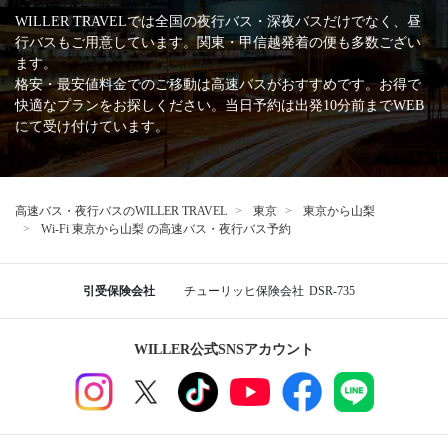
WILLER TRAVELでは全国の夜行バス・深夜バスだけでなく、昼
行バスもご用意しています。関東・甲信越発着の便も多数ござい
ます。
格安・最安値料金でのご移動は高速バスがおすすめです。お得で
快適なプランをお探しください。当日予約は出発10分前までWEB
にて受け付けています。
高速バス・夜行バスのWILLER TRAVEL
東京
東京から山梨
Wi-Fi 東京から山梨 の高速バス・夜行バス予約
引受保険会社
チューリッヒ保険会社
DSR-735
WILLER公式SNSアカウント