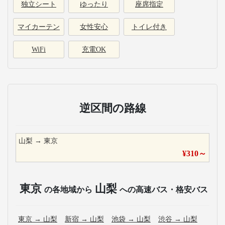
独立シート
ゆったり
座席指定
マイカーテン
女性安心
トイレ付き
WiFi
充電OK
逆区間の路線
山梨
→
東京
¥
310
～
東京
山梨
の各地域から
への高速バス・格安バス
東京
→
山梨
新宿
→
山梨
池袋
→
山梨
渋谷
→
山梨