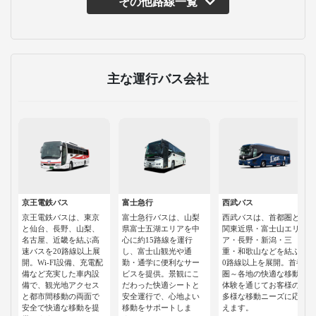
その他路線一覧
主な運行バス会社
京王電鉄バス
富士急行
西武バス
京王電鉄バスは、東京
富士急行バスは、山梨
西武バスは、首都圏と
と仙台、長野、山梨、
県富士五湖エリアを中
関東近県・富士山エリ
名古屋、近畿を結ぶ高
心に約15路線を運行
ア・長野・新潟・三
速バスを20路線以上展
し、富士山観光や通
重・和歌山などを結ぶ1
開。Wi-FI設備、充電配
勤・通学に便利なサー
0路線以上を展開。首都
備など充実した車内設
ビスを提供。景観にこ
圏～各地の快適な移動
備で、観光地アクセス
だわった快適シートと
体験を通じてお客様の
と都市間移動の両面で
安全運行で、心地よい
多様な移動ニーズに応
安全で快適な移動を提
移動をサポートしま
えます。