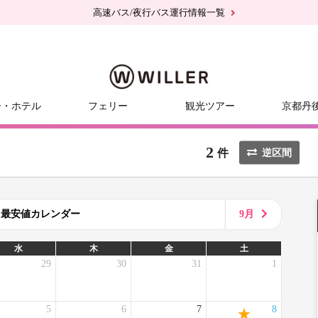
高速バス/夜行バス運行情報一覧
ー・ホテル
フェリー
観光ツアー
京都丹
2
件
逆区間
8月最安値カレンダー
9月
水
木
金
土
29
30
31
1
5
6
7
8