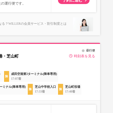
予約に進む
式会社の運行便です。
る？WILLERの会員サービス・割引制度とは
昼行便
港・芝山町
時刻表を見る
）
成田空港第3ターミナル(降車専用)
17:07着
ーミナル(降車専用)
芝山中学校入口
芝山町役場
17:33着
17:40着