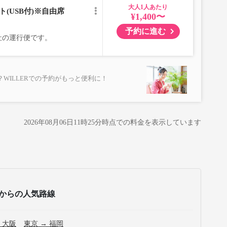
大人
(USB付)※自由席
¥1,400〜
予約に進む
式会社の運行便です。
WILLERでの予約がもっと便利に！
2026年08月06日11時25分
時点での料金を表示しています
からの人気路線
 大阪
東京 → 福岡