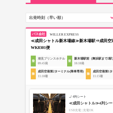
WILLER EXPRESS
≪成田シャトル新木場線≫新木場駅⇒成田空
WK8301便
潮見プリンスホテル
新木場駅前（舞浜駅まで2駅
09:45発
10:10発
成田空港第2ターミナル(降車専用)
成田空港第1タ
11:10着
11:15着
4列シート
≪成田シャトル≫4列シート
USB充電
充電OK