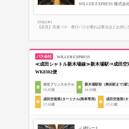
WILLER EXPRESS 株
【必見】高速バス・夜行バスが乗れば乗るほどお得にな
WILLER EXPRESS
≪成田シャトル新木場線≫新木場駅⇒成田空
WK8302便
潮見プリンスホテル
新木場駅前（舞浜駅まで2駅
15:45発
16:10発
成田空港第2ターミナル(降車専用)
成田空港第1タ
17:10着
17:15着
4列シート