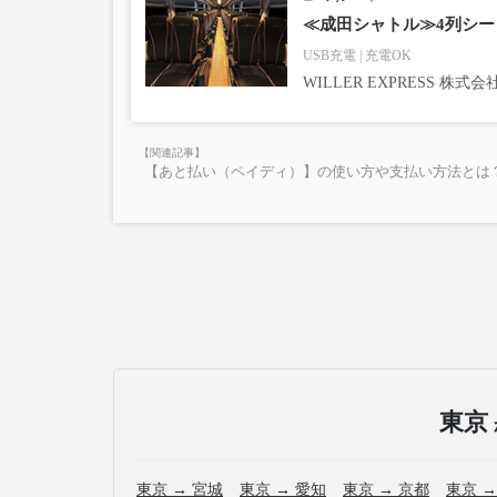
≪成田シャトル≫4列シート
USB充電
充電OK
WILLER EXPRESS 株
【あと払い（ペイディ）】の使い方や支払い方法とは？
東京
東京 → 宮城
東京 → 愛知
東京 → 京都
東京 →