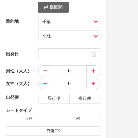
逆区間
目的地
出発日
男性（大人）
女性（大人）
出発便
昼行便
夜行便
シートタイプ
3列
4列
充電OK