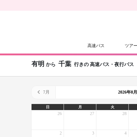
高速バス
ツア
有明
千葉
から
行きの
高速バス・夜行バス
7月
2026年
日
月
火
26
27
28
2
3
4