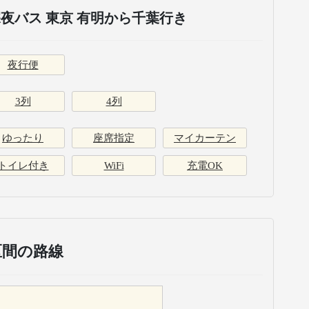
夜バス 東京 有明から千葉行き
夜行便
3列
4列
ゆったり
座席指定
マイカーテン
トイレ付き
WiFi
充電OK
区間の路線