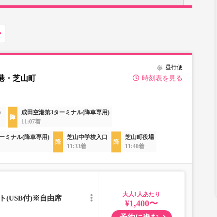
昼行便
港・芝山町
時刻表を見る
）
成田空港第3ターミナル(降車専用)
11:07着
ーミナル(降車専用)
芝山中学校入口
芝山町役場
11:33着
11:40着
大人
(USB付)※自由席
¥1,400〜