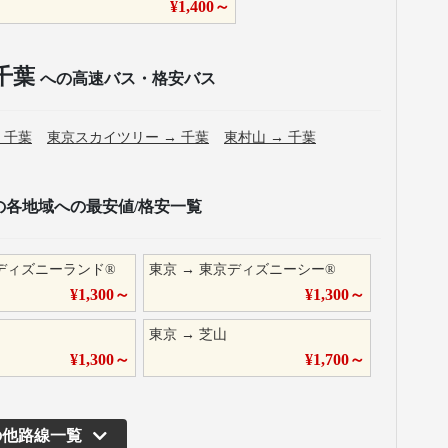
¥
1,400
～
千葉
への高速バス・格安バス
→
千葉
東京スカイツリー
→
千葉
東村山
→
千葉
の各地域への最安値/格安一覧
ディズニーランド®
東京
→
東京ディズニーシー®
¥
1,300
～
¥
1,300
～
東京
→
芝山
¥
1,300
～
¥
1,700
～
の他路線一覧