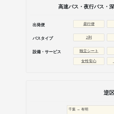
高速バス・夜行バス・深
昼行便
出発便
2列
バスタイプ
独立シート
設備・サービス
女性安心
逆
千葉
→
有明