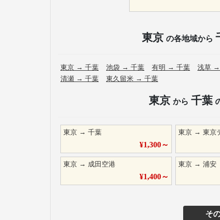
東京
の各地域から
東京
→
千葉
池袋
→
千葉
有明
→
千葉
浅草
清瀬
→
千葉
東久留米
→
千葉
東京
千葉
から
東京
→
千葉
東京
→
東京
¥
1,300
～
東京
→
成田空港
東京
→
浦安
¥
1,400
～
そ