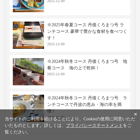
2025-12-09
※2025年春夏コース 丹後くろまつ号 ラ
ンチコース 豪華で豊かな食材を食べつく
す！
2025-12-09
※2024年秋冬コース 丹後くろまつ号 地
肴コース 海の上で乾杯！
2025-12-09
※2024年秋冬コース 丹後くろまつ号 ラ
ンチコースで丹波の恵み・海の幸を満
喫！
×
2025-12-09
当サイトのご利用を続けることにより、Cookieの使用に同意いただ
いたものとします。詳しくは、
プライバシーステートメント
をご
覧ください。