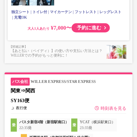
上記「トランクにてお預かりできる荷物」の条件を満たさ
ないもの
独立シート
トイレ付
マイカーテン
フットレスト
レッグレスト
充電OK
¥7,000〜
予約に進む
大人
【あと払い（ペイディ）】の使い方や支払い方法とは？
WILLERでの予約がもっと便利に！
WILLER EXPRESS/STAR EXPRESS
関東⇒関西
SY163便
夜行便
時刻表を見る
バスタ新宿4階（新宿駅南口）
YCAT（横浜駅東口）
22:35発
23:35発