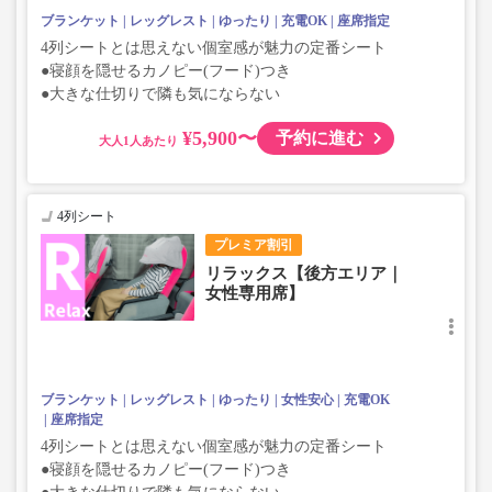
ブランケット
レッグレスト
ゆったり
充電OK
座席指定
4列シートとは思えない個室感が魅力の定番シート
●寝顔を隠せるカノピー(フード)つき
●大きな仕切りで隣も気にならない
¥5,900〜
予約に進む
大人
4列シート
プレミア割引
リラックス【後方エリア｜
女性専用席】
ブランケット
レッグレスト
ゆったり
女性安心
充電OK
座席指定
4列シートとは思えない個室感が魅力の定番シート
●寝顔を隠せるカノピー(フード)つき