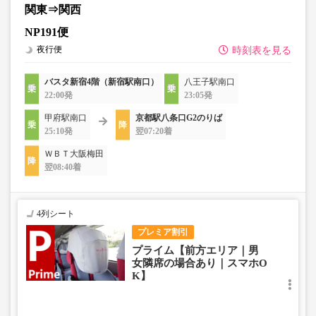
関東⇒関西
NP191便
夜行便
時刻表を見る
バスタ新宿4階（新宿駅南口）
八王子駅南口
22:00発
23:05発
甲府駅南口
京都駅八条口G2のりば
25:10発
翌07:20着
ＷＢＴ大阪梅田
翌08:40着
4列シート
プレミア割引
プライム【前方エリア｜男
女隣席の場合あり｜スマホO
K】