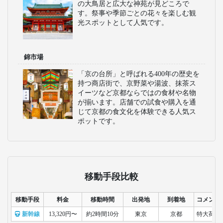
の大鳥居と広大な神苑が見どころで
す。祭事や季節ごとの花々を楽しむ観
光スポットとして人気です。
錦市場
「京の台所」と呼ばれる400年の歴史を
持つ商店街で、京野菜や湯波、抹茶ス
イーツなど京都ならではの食材や名物
が揃います。店舗での試食や購入を通
じて京都の食文化を体験できる人気ス
ポットです。
移動手段比較
移動手段
料金
移動時間
出発地
到着地
コメント
新幹線
13,320円〜
約2時間10分
東京
京都
特大荷物