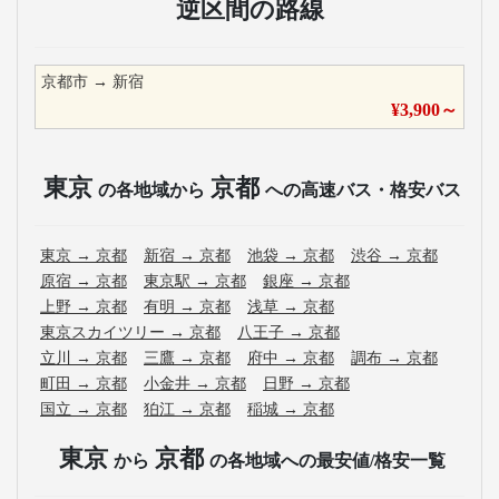
逆区間の路線
京都市
→
新宿
¥
3,900
～
東京
京都
の各地域から
への高速バス・格安バス
東京
→
京都
新宿
→
京都
池袋
→
京都
渋谷
→
京都
原宿
→
京都
東京駅
→
京都
銀座
→
京都
上野
→
京都
有明
→
京都
浅草
→
京都
東京スカイツリー
→
京都
八王子
→
京都
立川
→
京都
三鷹
→
京都
府中
→
京都
調布
→
京都
町田
→
京都
小金井
→
京都
日野
→
京都
国立
→
京都
狛江
→
京都
稲城
→
京都
東京
京都
から
の各地域への最安値/格安一覧