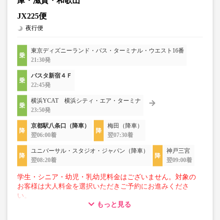
庫・滋賀・和歌山
JX225便
夜行便
東京ディズニーランド・バス・ターミナル・ウエスト16番
21:30発
バスタ新宿４Ｆ
22:45発
横浜YCAT 横浜シティ・エア・ターミナ
23:50発
京都駅八条口（降車）
梅田（降車）
翌06:00着
翌07:30着
ユニバーサル・スタジオ・ジャパン（降車）
神戸三宮
翌08:20着
翌09:00着
学生・シニア・幼児・乳幼児料金はございません。対象の
お客様は大人料金を選択いただきご予約にお進みくださ
い。
もっと見る
【荷物について】