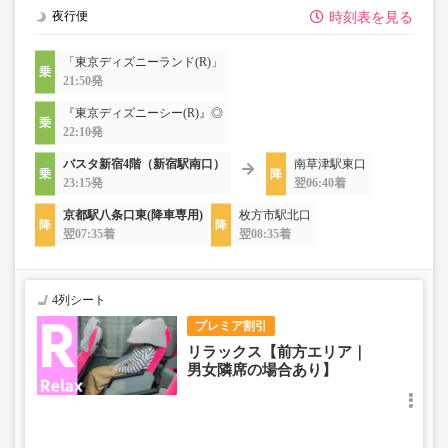
夜行便
時刻表を見る
「東京ディズニーランド(R)」
21:50発
『東京ディズニーシー(R)』◎
22:10発
バスタ新宿4階（新宿駅南口）
南草津駅東口
23:15発
翌06:40着
京都駅八条口東(降車専用)
枚方市駅北口
翌07:35着
翌08:35着
4列シート
プレミア割引
リラックス【前方エリア｜
男女隣席の場合あり】