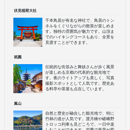
伏見稲荷大社
千本鳥居が有名な神社で、鳥居のトン
ネルをくぐりながらの散策が楽しめま
す。独特の雰囲気が魅力です。山頂ま
でのハイキングコースもあり、全景を
見渡すことができます。
祇園
伝統的な街並みと舞妓さんが歩く風景
が楽しめる京都の代表的な観光地で
す。夜のライトアップも美しく、写真
撮影スポットとして人気です。歴史あ
る料亭や茶屋も点在しています。
嵐山
自然と歴史が融合した観光地で、特に
竹林の道が人気です。渡月橋や嵯峨野
トロッコ列車も見どころで、一日中楽
しむことができます。四季で風景が変