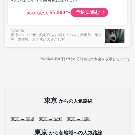
●大きな仕切りで隣も気にならない
¥5,900〜
予約に進む
大人
夜行バスユーザー約4,000人に聞く！バスに乗車前・乗車
中・降車後、おすすめの過ごし方
2026年08月07日12時49分
時点での料金を表示しています
東京
からの人気路線
東京 → 宮城
東京 → 愛知
東京 → 福岡
東京
から各地域への人気路線