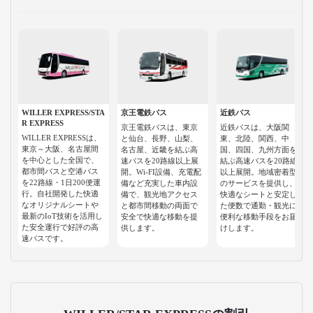
WILLER EXPRESS/STA
京王電鉄バス
近鉄バス
R EXPRESS
京王電鉄バスは、東京
近鉄バスは、大阪関
WILLER EXPRESSは、
と仙台、長野、山梨、
東、北陸、関西、中
東京～大阪、名古屋間
名古屋、近畿を結ぶ高
国、四国、九州方面を
を中心とした全国で、
速バスを20路線以上展
結ぶ高速バスを20路線
都市間バスと空港バス
開。Wi-FI設備、充電配
以上展開。地域密着型
を22路線・1日200便運
備など充実した車内設
のサービスを提供し、
行。自社開発した快適
備で、観光地アクセス
快適なシートと安定し
なオリジナルシートや
と都市間移動の両面で
た便数で通勤・観光に
最新のIoT技術を活用し
安全で快適な移動を提
便利な移動手段をお届
た安全運行で好評の高
供します。
けします。
速バスです。