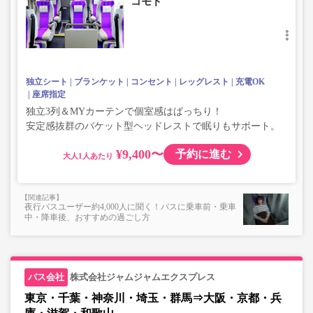
コモド
独立シート
ブランケット
コンセント
レッグレスト
充電OK
座席指定
独立3列＆MYカーテンで個室感はばっちり！
安定感抜群のバケット型ヘッドレストで眠りもサポート。
¥9,400〜
予約に進む
大人
夜行バスユーザー約4,000人に聞く！バスに乗車前・乗車
中・降車後、おすすめの過ごし方
株式会社ジャムジャムエクスプレス
東京・千葉・神奈川・埼玉・群馬⇒大阪・京都・兵