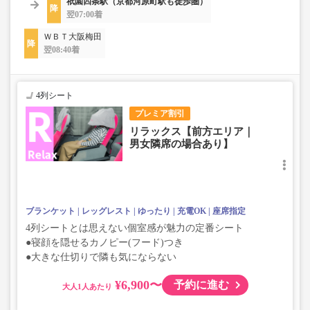
祇園四条駅（京都河原町駅も徒歩圏）
翌07:00着
ＷＢＴ大阪梅田
翌08:40着
4列シート
プレミア割引
リラックス【前方エリア｜
男女隣席の場合あり】
ブランケット
レッグレスト
ゆったり
充電OK
座席指定
4列シートとは思えない個室感が魅力の定番シート
●寝顔を隠せるカノピー(フード)つき
●大きな仕切りで隣も気にならない
¥6,900〜
予約に進む
大人