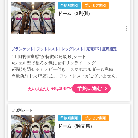
予約順割引
プレミア割引
ドーム（2列側）
ブランケット
フットレスト
レッグレスト
充電OK
座席指定
"圧倒的個室感"が特徴の高級3列シート
●シェル型で後ろを気にせずリクライニング
●寝顔を隠せるカノピー付き スマホホルダーも完備
※最前列中央1B席には、フットレストがございません。
¥8,400〜
予約に進む
大人
3列シート
予約順割引
プレミア割引
ドーム（独立席）