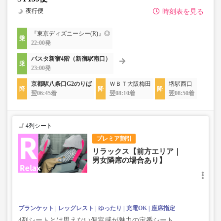
夜行便
時刻表を見る
『東京ディズニーシー(R)』◎
22:00発
バスタ新宿4階（新宿駅南口）
23:00発
京都駅八条口G2のりば
ＷＢＴ大阪梅田
堺駅西口
翌06:45着
翌08:10着
翌08:50着
4列シート
プレミア割引
リラックス【前方エリア｜
男女隣席の場合あり】
ブランケット
レッグレスト
ゆったり
充電OK
座席指定
4列シートとは思えない個室感が魅力の定番シート