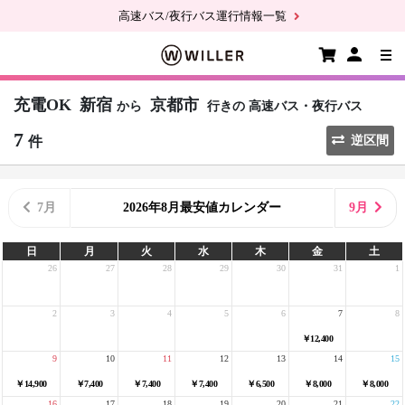
高速バス/夜行バス運行情報一覧
充電OK
新宿
京都市
から
行きの
高速バス・夜行バス
7
件
逆区間
7月
2026年8月最安値カレンダー
9月
日
月
火
水
木
金
土
26
27
28
29
30
31
1
2
3
4
5
6
7
8
￥12,400
9
10
11
12
13
14
15
￥14,900
￥7,400
￥7,400
￥7,400
￥6,500
￥8,000
￥8,000
16
17
18
19
20
21
22