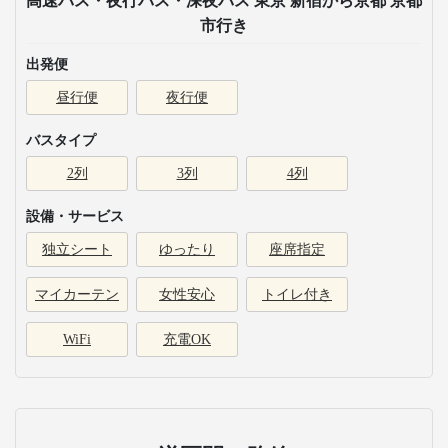
高速バス・夜行バス・深夜バス 東京 新宿から京都 京都
市行き
出発便
昼行便
夜行便
バスタイプ
2列
3列
4列
設備・サービス
独立シート
ゆったり
座席指定
マイカーテン
女性安心
トイレ付き
WiFi
充電OK