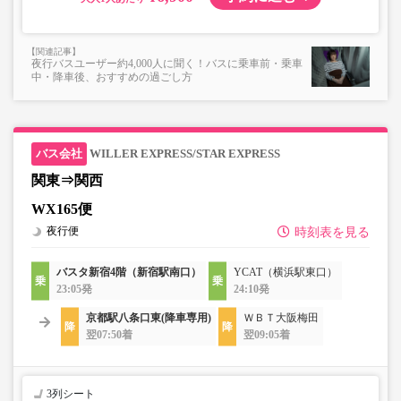
夜行バスユーザー約4,000人に聞く！バスに乗車前・乗車
中・降車後、おすすめの過ごし方
WILLER EXPRESS/STAR EXPRESS
関東⇒関西
WX165便
夜行便
時刻表を見る
バスタ新宿4階（新宿駅南口）
YCAT（横浜駅東口）
23:05発
24:10発
京都駅八条口東(降車専用)
ＷＢＴ大阪梅田
翌07:50着
翌09:05着
3列シート