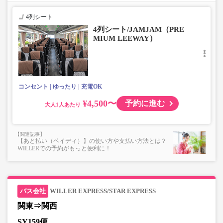
■トランクにてお預かりできる荷物
・3辺合計160cm以内、かつ10kg以下のものをおひとり様1
4列シート
点
4列シート/JAMJAM（PRE
■お預かりできない荷物（貴重品以外は車内持ち込みも不
MIUM LEEWAY）
可）
楽器・自転車（折りたたみ含む）・ボード等の大きな荷
物、壊れ物、危険物、貴重品、ペット、
上記「トランクにてお預かりできる荷物」の条件を満たさ
ないもの
コンセント
ゆったり
充電OK
¥4,500〜
予約に進む
大人
【あと払い（ペイディ）】の使い方や支払い方法とは？
WILLERでの予約がもっと便利に！
WILLER EXPRESS/STAR EXPRESS
関東⇒関西
SY159便