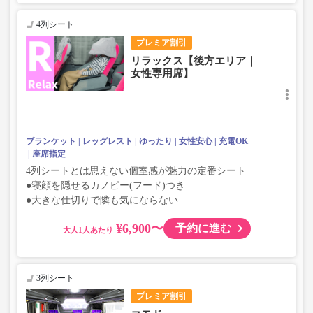
4列シート
プレミア割引
リラックス【後方エリア｜
女性専用席】
ブランケット
レッグレスト
ゆったり
女性安心
充電OK
座席指定
4列シートとは思えない個室感が魅力の定番シート
●寝顔を隠せるカノピー(フード)つき
●大きな仕切りで隣も気にならない
¥6,900〜
予約に進む
大人
3列シート
プレミア割引