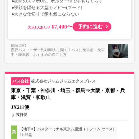
●夜間のスマホOK。ホルダー付で手もらくらく
●寝顔を隠せる大型カノピー(フード)
●大きな仕切りで隣も気にならない
¥7,400〜
予約に進む
大人
夜行バスユーザー約4,000人に聞く！バスに乗車前・乗車
中・降車後、おすすめの過ごし方
株式会社ジャムジャムエクスプレス
東京・千葉・神奈川・埼玉・群馬⇒大阪・京都・兵
庫・滋賀・和歌山
JX211便
夜行便
【地下A】バスターミナル東京八重洲（トフロム ヤエス）
21:35発