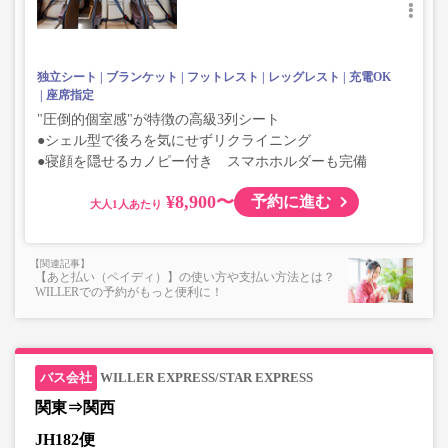
独立シート
ブランケット
フットレスト
レッグレスト
充電OK
座席指定
"圧倒的個室感"が特徴の高級3列シート
●シェル型で後ろを気にせずリクライニング
●寝顔を隠せるカノピー付き スマホホルダーも完備
¥8,900〜
予約に進む
大人
【あと払い（ペイディ）】の使い方や支払い方法とは？
WILLERでの予約がもっと便利に！
WILLER EXPRESS/STAR EXPRESS
関東⇒関西
JH182便