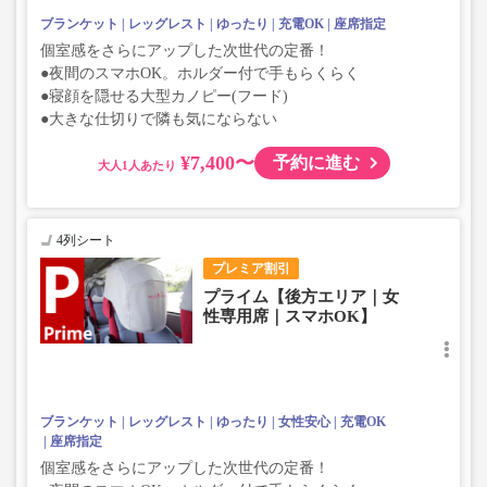
ブランケット
レッグレスト
ゆったり
充電OK
座席指定
個室感をさらにアップした次世代の定番！
●夜間のスマホOK。ホルダー付で手もらくらく
●寝顔を隠せる大型カノピー(フード)
●大きな仕切りで隣も気にならない
¥7,400〜
予約に進む
大人
4列シート
プレミア割引
プライム【後方エリア｜女
性専用席｜スマホOK】
ブランケット
レッグレスト
ゆったり
女性安心
充電OK
座席指定
個室感をさらにアップした次世代の定番！