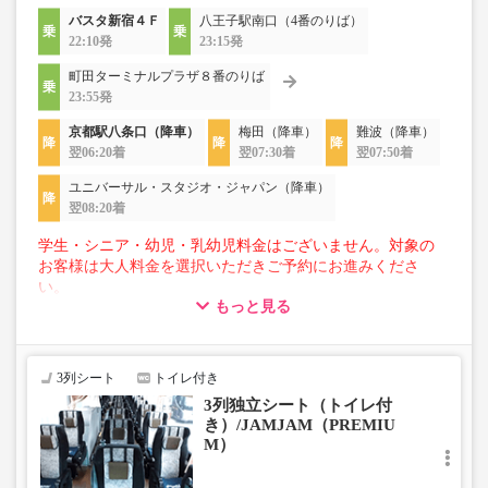
バスタ新宿４Ｆ
八王子駅南口（4番のりば）
22:10発
23:15発
町田ターミナルプラザ８番のりば
23:55発
京都駅八条口（降車）
梅田（降車）
難波（降車）
翌06:20着
翌07:30着
翌07:50着
ユニバーサル・スタジオ・ジャパン（降車）
翌08:20着
学生・シニア・幼児・乳幼児料金はございません。対象の
お客様は大人料金を選択いただきご予約にお進みくださ
い。
もっと見る
【荷物について】
■トランクにてお預かりできる荷物
・3辺合計160cm以内、かつ10kg以下のものをおひとり様1
3列シート
トイレ付き
点
3列独立シート（トイレ付
■お預かりできない荷物（貴重品以外は車内持ち込みも不
き）/JAMJAM（PREMIU
可）
M）
楽器・自転車（折りたたみ含む）・ボード等の大きな荷
物、壊れ物、危険物、貴重品、ペット、