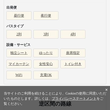
出発便
昼行便
夜行便
バスタイプ
2列
3列
4列
設備・サービス
独立シート
ゆったり
座席指定
マイカーテン
女性安心
トイレ付き
WiFi
充電OK
×
当サイトのご利用を続けることにより、Cookieの使用に同意いただ
いたものとします。詳しくは、
プライバシーステートメント
をご
逆区間の路線
覧ください。