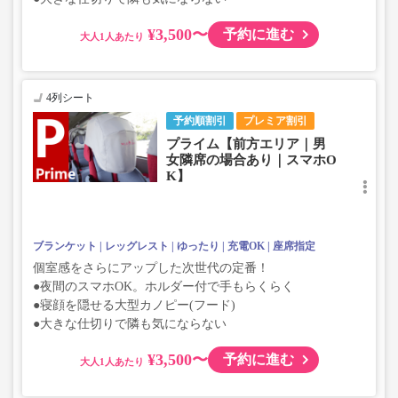
¥3,500〜
予約に進む
大人
4列シート
予約順割引
プレミア割引
プライム【前方エリア｜男
女隣席の場合あり｜スマホO
K】
ブランケット
レッグレスト
ゆったり
充電OK
座席指定
個室感をさらにアップした次世代の定番！
●夜間のスマホOK。ホルダー付で手もらくらく
●寝顔を隠せる大型カノピー(フード)
●大きな仕切りで隣も気にならない
¥3,500〜
予約に進む
大人