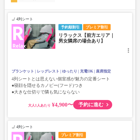
4列シート
予約順割引
プレミア割引
リラックス【前方エリア｜
男女隣席の場合あり】
ブランケット
レッグレスト
ゆったり
充電OK
座席指定
4列シートとは思えない個室感が魅力の定番シート
●寝顔を隠せるカノピー(フード)つき
●大きな仕切りで隣も気にならない
¥4,900〜
予約に進む
大人
4列シート
プレミア割引