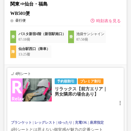
関東⇒仙台・福島
WB501便
昼行便
時刻表を見る
バスタ新宿4階（新宿駅南口）
池袋サンシャイン
07:10発
07:50発
仙台駅西口（降車）
13:25着
4列シート
予約順割引
プレミア割引
リラックス【前方エリア｜
男女隣席の場合あり】
ブランケット
レッグレスト
ゆったり
充電OK
座席指定
4列シートとは思えない個室感が魅力の定番シート