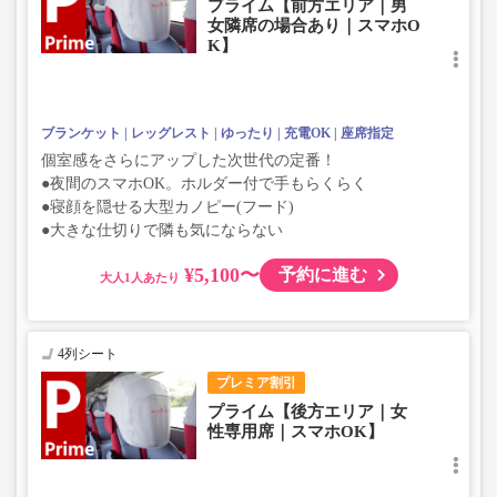
プライム【前方エリア｜男
女隣席の場合あり｜スマホO
K】
ブランケット
レッグレスト
ゆったり
充電OK
座席指定
個室感をさらにアップした次世代の定番！
●夜間のスマホOK。ホルダー付で手もらくらく
●寝顔を隠せる大型カノピー(フード)
●大きな仕切りで隣も気にならない
¥5,100〜
予約に進む
大人
4列シート
プレミア割引
プライム【後方エリア｜女
性専用席｜スマホOK】