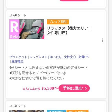
4列シート
プレミア割引
リラックス【後方エリア｜
女性専用席】
ブランケット
レッグレスト
ゆったり
女性安心
充電OK
座席指定
4列シートとは思えない個室感が魅力の定番シート
●寝顔を隠せるカノピー(フード)つき
●大きな仕切りで隣も気にならない
¥5,500〜
予約に進む
大人
3列シート