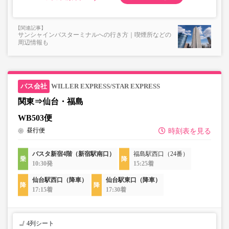
サンシャインバスターミナルへの行き方｜喫煙所などの
周辺情報も
WILLER EXPRESS/STAR EXPRESS
関東⇒仙台・福島
WB503便
昼行便
時刻表を見る
バスタ新宿4階（新宿駅南口）
福島駅西口（24番）
10:30発
15:25着
仙台駅西口（降車）
仙台駅東口（降車）
17:15着
17:30着
4列シート