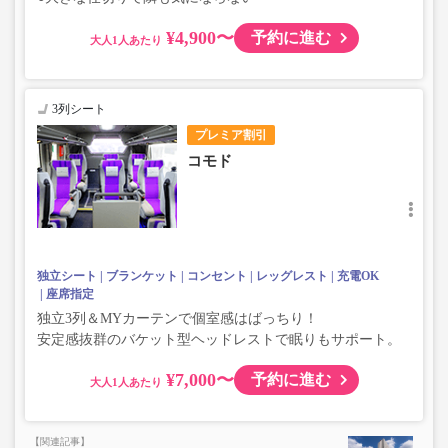
¥4,900〜
予約に進む
大人
3列シート
プレミア割引
コモド
独立シート
ブランケット
コンセント
レッグレスト
充電OK
座席指定
独立3列＆MYカーテンで個室感はばっちり！
安定感抜群のバケット型ヘッドレストで眠りもサポート。
¥7,000〜
予約に進む
大人