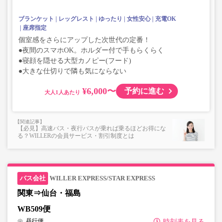
ブランケット
レッグレスト
ゆったり
女性安心
充電OK
座席指定
個室感をさらにアップした次世代の定番！
●夜間のスマホOK。ホルダー付で手もらくらく
●寝顔を隠せる大型カノピー(フード)
●大きな仕切りで隣も気にならない
¥6,000〜
予約に進む
大人
【必見】高速バス・夜行バスが乗れば乗るほどお得にな
る？WILLERの会員サービス・割引制度とは
WILLER EXPRESS/STAR EXPRESS
関東⇒仙台・福島
WB509便
昼行便
時刻表を見る