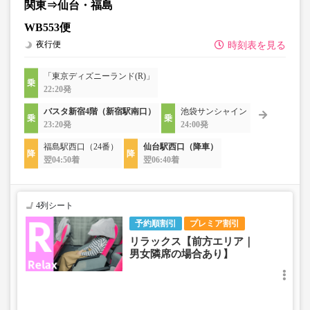
関東⇒仙台・福島
WB553便
夜行便
時刻表を見る
「東京ディズニーランド(R)」
22:20発
バスタ新宿4階（新宿駅南口）
池袋サンシャイン
23:20発
24:00発
福島駅西口（24番）
仙台駅西口（降車）
翌04:50着
翌06:40着
4列シート
予約順割引
プレミア割引
リラックス【前方エリア｜
男女隣席の場合あり】