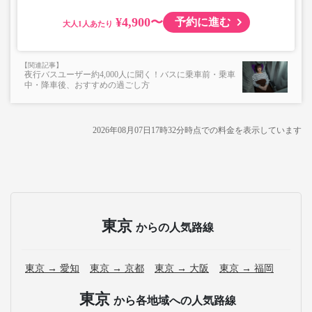
¥4,900〜
予約に進む
大人
夜行バスユーザー約4,000人に聞く！バスに乗車前・乗車
中・降車後、おすすめの過ごし方
2026年08月07日17時32分
時点での料金を表示しています
東京
からの人気路線
東京 → 愛知
東京 → 京都
東京 → 大阪
東京 → 福岡
東京
から各地域への人気路線