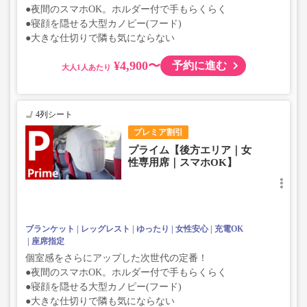
●夜間のスマホOK。ホルダー付で手もらくらく
●寝顔を隠せる大型カノピー(フード)
●大きな仕切りで隣も気にならない
¥4,900〜
予約に進む
大人
4列シート
プレミア割引
プライム【後方エリア｜女
性専用席｜スマホOK】
ブランケット
レッグレスト
ゆったり
女性安心
充電OK
座席指定
個室感をさらにアップした次世代の定番！
●夜間のスマホOK。ホルダー付で手もらくらく
●寝顔を隠せる大型カノピー(フード)
●大きな仕切りで隣も気にならない