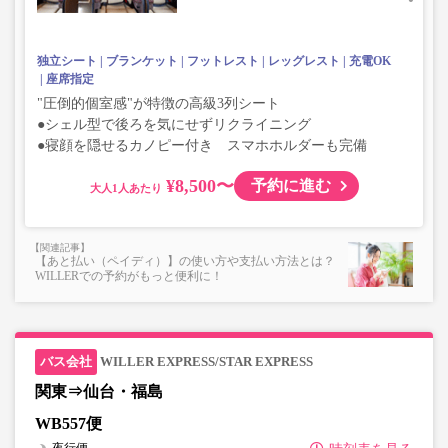
独立シート
ブランケット
フットレスト
レッグレスト
充電OK
座席指定
"圧倒的個室感"が特徴の高級3列シート
●シェル型で後ろを気にせずリクライニング
●寝顔を隠せるカノピー付き スマホホルダーも完備
¥8,500〜
予約に進む
大人
【あと払い（ペイディ）】の使い方や支払い方法とは？
WILLERでの予約がもっと便利に！
WILLER EXPRESS/STAR EXPRESS
関東⇒仙台・福島
WB557便