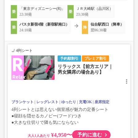
「東京ディズニーシー(R)」
ＪＲ大崎駅（品川区）
22:30発
23:30発
バスタ新宿4階（新宿駅南口）
仙台駅西口（降車）
24:10発
翌06:30着
4列シート
予約順割引
プレミア割引
リラックス【前方エリア｜
男女隣席の場合あり】
ブランケット
レッグレスト
ゆったり
充電OK
座席指定
4列シートとは思えない個室感が魅力の定番シート
●寝顔を隠せるカノピー(フード)つき
●大きな仕切りで隣も気にならない
¥4,950〜
予約に進む
大人