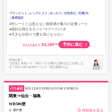
ブランケット
レッグレスト
ゆったり
女性安心
充電OK
座席指定
4列シートとは思えない個室感が魅力の定番シート
●寝顔を隠せるカノピー(フード)つき
●大きな仕切りで隣も気にならない
¥4,500〜
予約に進む
大人
【必見】高速バス・夜行バスが乗れば乗るほどお得にな
る？WILLERの会員サービス・割引制度とは
WILLER EXPRESS/STAR EXPRESS
関東⇒仙台・福島
WB506便
昼行便
時刻表を見る