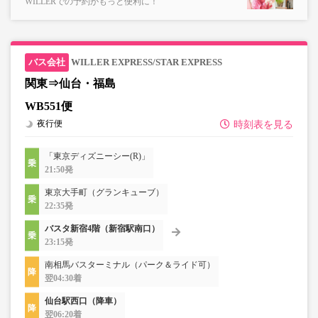
WILLERでの予約がもっと便利に！
WILLER EXPRESS/STAR EXPRESS
関東⇒仙台・福島
WB551便
夜行便
時刻表を見る
「東京ディズニーシー(R)」
21:50発
東京大手町（グランキューブ）
22:35発
バスタ新宿4階（新宿駅南口）
23:15発
南相馬バスターミナル（パーク＆ライド可）
翌04:30着
仙台駅西口（降車）
翌06:20着