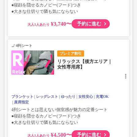
●寝顔を隠せるカノピー(フード)つき
●大きな仕切りで隣も気にならない
¥3,740〜
予約に進む
大人
4列シート
プレミア割引
リラックス【後方エリア｜
女性専用席】
ブランケット
レッグレスト
ゆったり
女性安心
充電OK
座席指定
4列シートとは思えない個室感が魅力の定番シート
●寝顔を隠せるカノピー(フード)つき
●大きな仕切りで隣も気にならない
¥4,500〜
予約に進む
大人