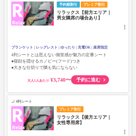
予約順割引
プレミア割引
リラックス【前方エリア｜
男女隣席の場合あり】
ブランケット
レッグレスト
ゆったり
充電OK
座席指定
4列シートとは思えない個室感が魅力の定番シート
●寝顔を隠せるカノピー(フード)つき
●大きな仕切りで隣も気にならない
¥3,740〜
予約に進む
大人
4列シート
プレミア割引
リラックス【後方エリア｜
女性専用席】