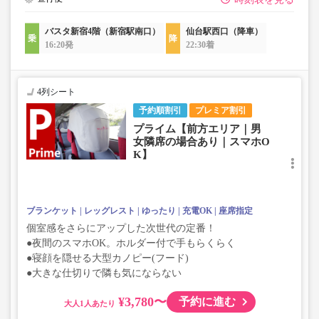
バスタ新宿4階（新宿駅南口）
仙台駅西口（降車）
16:20発
22:30着
4列シート
予約順割引
プレミア割引
プライム【前方エリア｜男
女隣席の場合あり｜スマホO
K】
ブランケット
レッグレスト
ゆったり
充電OK
座席指定
個室感をさらにアップした次世代の定番！
●夜間のスマホOK。ホルダー付で手もらくらく
●寝顔を隠せる大型カノピー(フード)
●大きな仕切りで隣も気にならない
¥3,780〜
予約に進む
大人