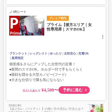
4列シート
プレミア割引
プライム【後方エリア｜女
性専用席｜スマホOK】
ブランケット
レッグレスト
ゆったり
女性安心
充電OK
座席指定
個室感をさらにアップした次世代の定番！
●夜間のスマホOK。ホルダー付で手もらくらく
●寝顔を隠せる大型カノピー(フード)
●大きな仕切りで隣も気にならない
¥4,500〜
予約に進む
大人
【あと払い（ペイディ）】の使い方や支払い方法とは？