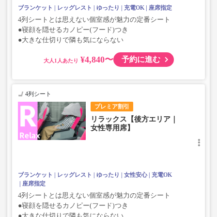
ブランケット
レッグレスト
ゆったり
充電OK
座席指定
4列シートとは思えない個室感が魅力の定番シート
●寝顔を隠せるカノピー(フード)つき
●大きな仕切りで隣も気にならない
¥4,840〜
予約に進む
大人
4列シート
プレミア割引
リラックス【後方エリア｜
女性専用席】
ブランケット
レッグレスト
ゆったり
女性安心
充電OK
座席指定
4列シートとは思えない個室感が魅力の定番シート
●寝顔を隠せるカノピー(フード)つき
●大きな仕切りで隣も気にならない