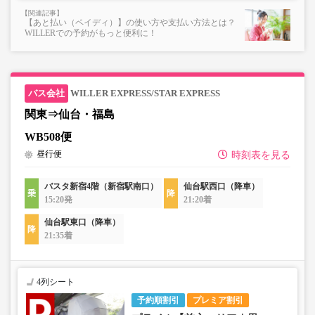
【あと払い（ペイディ）】の使い方や支払い方法とは？
WILLERでの予約がもっと便利に！
WILLER EXPRESS/STAR EXPRESS
関東⇒仙台・福島
WB508便
昼行便
時刻表を見る
バスタ新宿4階（新宿駅南口）
仙台駅西口（降車）
15:20発
21:20着
仙台駅東口（降車）
21:35着
4列シート
予約順割引
プレミア割引