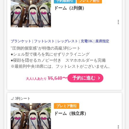
予約順割引
プレミア割引
ドーム（2列側）
ブランケット
フットレスト
レッグレスト
充電OK
座席指定
"圧倒的個室感"が特徴の高級3列シート
●シェル型で後ろを気にせずリクライニング
●寝顔を隠せるカノピー付き スマホホルダーも完備
※最前列中央1B席には、フットレストがございません。
¥6,640〜
予約に進む
大人
3列シート
プレミア割引
ドーム（独立席）