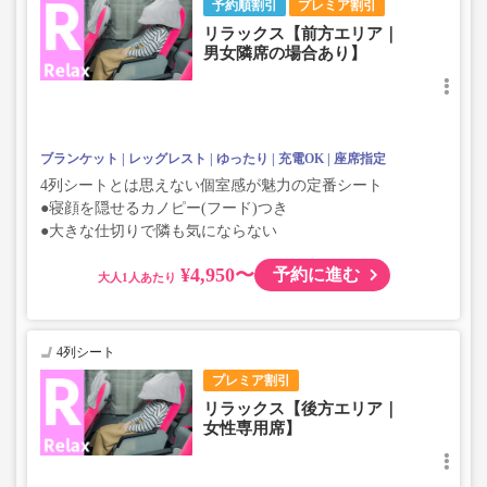
予約順割引
プレミア割引
リラックス【前方エリア｜
男女隣席の場合あり】
ブランケット
レッグレスト
ゆったり
充電OK
座席指定
4列シートとは思えない個室感が魅力の定番シート
●寝顔を隠せるカノピー(フード)つき
●大きな仕切りで隣も気にならない
¥4,950〜
予約に進む
大人
4列シート
プレミア割引
リラックス【後方エリア｜
女性専用席】