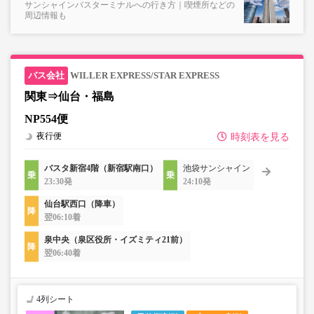
サンシャインバスターミナルへの行き方｜喫煙所などの
周辺情報も
WILLER EXPRESS/STAR EXPRESS
関東⇒仙台・福島
NP554便
夜行便
時刻表を見る
バスタ新宿4階（新宿駅南口）
池袋サンシャイン
23:30発
24:10発
仙台駅西口（降車）
翌06:10着
泉中央（泉区役所・イズミティ21前）
翌06:40着
4列シート