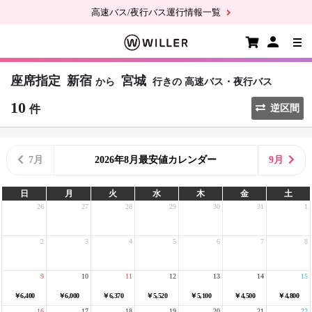
高速バス/夜行バス運行情報一覧
座席指定
新宿
宮城
から
行きの
高速バス・夜行バス
10
件
逆区間
7月
2026年8月最安値カレンダー
9月
日
月
火
水
木
金
土
26
27
28
29
30
31
1
2
3
4
5
6
7
8
9
10
11
12
13
14
15
￥6,400
￥6,000
￥6,370
￥5,520
￥5,100
￥4,500
￥4,800
16
17
18
19
20
21
22