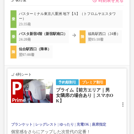
夜行便
時刻表を見る
バスターミナル東京八重洲 地下【A】（トフロムヤエスタワ
ー）
23:35発
バスタ新宿4階（新宿駅南口）
福島駅西口（24番）
24:20発
翌05:10着
仙台駅西口（降車）
翌07:00着
4列シート
予約順割引
プレミア割引
プライム【前方エリア｜男
女隣席の場合あり｜スマホO
K】
ブランケット
レッグレスト
ゆったり
充電OK
座席指定
個室感をさらにアップした次世代の定番！