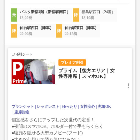
バスタ新宿4階（新宿駅南口）
福島駅西口（24番）
13:20発
18:10着
仙台駅西口（降車）
仙台駅東口（降車）
20:00着
20:15着
4列シート
プレミア割引
プライム【後方エリア｜女
性専用席｜スマホOK】
ブランケット
レッグレスト
ゆったり
女性安心
充電OK
座席指定
個室感をさらにアップした次世代の定番！
●夜間のスマホOK。ホルダー付で手もらくらく
●寝顔を隠せる大型カノピー(フード)
●大きな仕切りで隣も気にならない