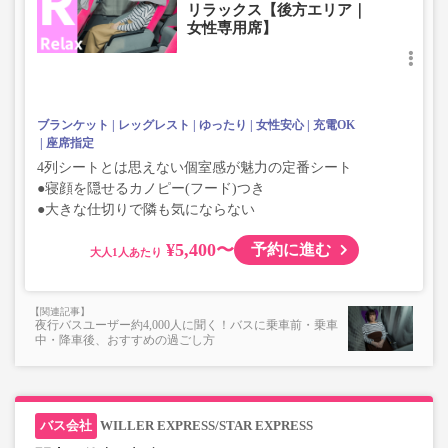
リラックス【後方エリア｜
女性専用席】
ブランケット
レッグレスト
ゆったり
女性安心
充電OK
座席指定
4列シートとは思えない個室感が魅力の定番シート
●寝顔を隠せるカノピー(フード)つき
●大きな仕切りで隣も気にならない
¥5,400〜
予約に進む
大人
夜行バスユーザー約4,000人に聞く！バスに乗車前・乗車
中・降車後、おすすめの過ごし方
WILLER EXPRESS/STAR EXPRESS