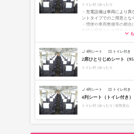
・幼児・乳幼児はお選び頂けません。対象のお客様
トイレ付
ゆったり
・充電設備は車両により異な
ントタイプでのご用意とな
・増便や車両整備等の都合
仕様が変更となる場合がご
ださい。
4列シート
トイレ付き
2席ひとりじめシート（95
トイレ付
ゆったり
4列シート
トイレ付き
4列シート（トイレ付き
トイレ付
ゆったり
女性安心