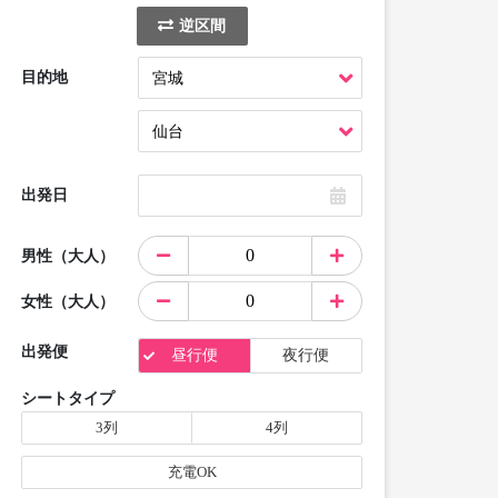
逆区間
目的地
出発日
男性（大人）
女性（大人）
出発便
昼行便
夜行便
シートタイプ
3列
4列
充電OK