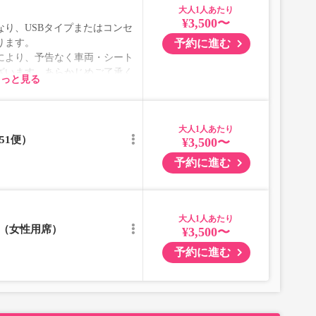
は小児をお選び下さい。
大人
¥3,500〜
り、USBタイプまたはコンセ
予約に進む
ります。
により、予告なく車両・シート
ざいます。あらかじめご了承く
もっと見る
大人
51便）
¥3,500〜
予約に進む
大人
）（女性用席）
¥3,500〜
予約に進む