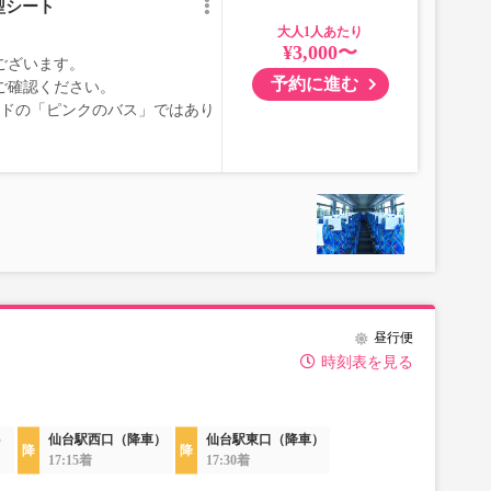
型シート
大人
¥3,000〜
ございます。
予約に進む
ご確認ください。
ブランドの「ピンクのバス」ではあり
昼行便
時刻表を見る
）
仙台駅西口（降車）
仙台駅東口（降車）
17:15着
17:30着