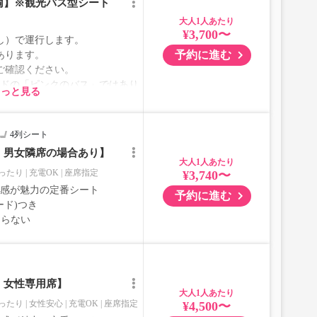
両】※観光バス型シート
大人
¥3,700〜
し）で運行します。
予約に進む
あります。
ご確認ください。
ブランドの「ピンクのバス」ではあり
もっと見る
4列シート
｜男女隣席の場合あり】
大人
ったり
充電OK
座席指定
¥3,740〜
室感が魅力の定番シート
予約に進む
ード)つき
ならない
｜女性専用席】
大人
ったり
女性安心
充電OK
座席指定
¥4,500〜