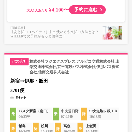
¥4,100〜
予約に進む
大人
【あと払い（ペイディ）】の使い方や支払い方法とは？
WILLERでの予約がもっと便利に！
株式会社フジエクスプレス,アルピコ交通株式会社,山
梨交通株式会社,京王電鉄バス株式会社,伊那バス株式
会社,信南交通株式会社
新宿⇒伊那・飯田
3701便
昼行便
バスタ新宿（南口）
中央道日野
中央道駒ヶ根ＩＣ
06:55発
07:25発
10:18着
飯島
松川
高森
上飯田
10:24着
10:32着
10:39着
10:44着