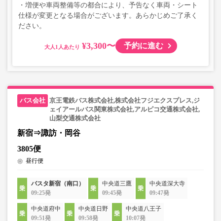
・増便や車両整備等の都合により、予告なく車両・シート
仕様が変更となる場合がございます。あらかじめご了承く
ださい。
¥3,300〜
予約に進む
大人
京王電鉄バス株式会社,株式会社フジエクスプレス,ジ
ェイアールバス関東株式会社,アルピコ交通株式会社,
山梨交通株式会社
新宿⇒諏訪・岡谷
3805便
昼行便
バスタ新宿（南口）
中央道三鷹
中央道深大寺
09:25発
09:45発
09:47発
中央道府中
中央道日野
中央道八王子
09:51発
09:58発
10:07発