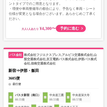
ントタイプでのご用意となります。
・増便や車両整備等の都合により、予告なく車両・シート
仕様が変更となる場合がございます。あらかじめご了承く
ださい。
¥4,300〜
予約に進む
大人
株式会社フジエクスプレス,アルピコ交通株式会社,山
梨交通株式会社,京王電鉄バス株式会社,伊那バス株式
会社,信南交通株式会社
新宿⇒伊那・飯田
3605便
昼行便
バスタ新宿（南口）
中央道三鷹
中央道深大寺
08:35発
08:55発
08:57発