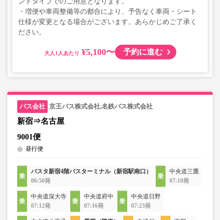
ントタイプでのご用意となります。
・増便や車両整備等の都合により、予告なく車両・シート
仕様が変更となる場合がございます。あらかじめご了承く
ださい。
¥5,100〜
予約に進む
大人
京王バス株式会社,名鉄バス株式会社
新宿⇒名古屋
9001便
昼行便
バスタ新宿4階バスターミナル（新宿駅南口）
中央道三鷹
06:50発
07:10発
中央道深大寺
中央道府中
中央道日野
07:12発
07:16発
07:23発