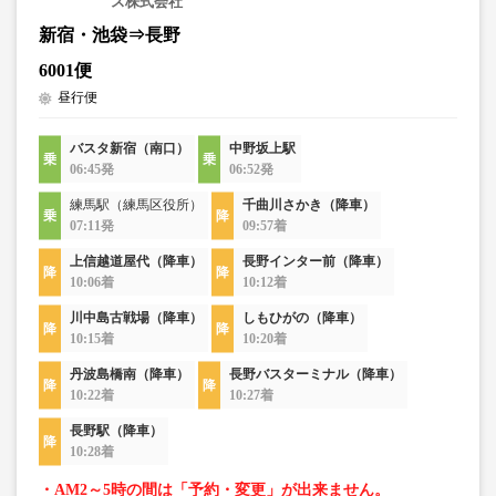
ス株式会社
新宿・池袋⇒長野
6001便
昼行便
バスタ新宿（南口）
中野坂上駅
06:45発
06:52発
練馬駅（練馬区役所）
千曲川さかき（降車）
07:11発
09:57着
上信越道屋代（降車）
長野インター前（降車）
10:06着
10:12着
川中島古戦場（降車）
しもひがの（降車）
10:15着
10:20着
丹波島橋南（降車）
長野バスターミナル（降車）
10:22着
10:27着
長野駅（降車）
10:28着
・AM2～5時の間は「予約・変更」が出来ません。