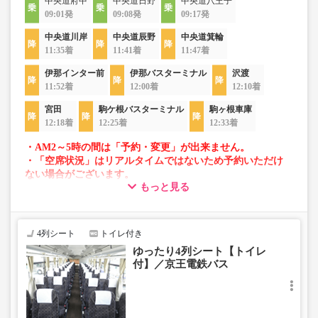
中央道府中
中央道日野
中央道八王子
09:01発
09:08発
09:17発
中央道川岸
中央道辰野
中央道箕輪
11:35着
11:41着
11:47着
伊那インター前
伊那バスターミナル
沢渡
11:52着
12:00着
12:10着
宮田
駒ケ根バスターミナル
駒ヶ根車庫
12:18着
12:25着
12:33着
・AM2～5時の間は「予約・変更」が出来ません。
・「空席状況」はリアルタイムではないため予約いただけ
ない場合がございます。
もっと見る
・車両は予告なく変更となる場合がございます。これに伴
い、座席やシート設備が変更となる場合がございますの
で、あらかじめご了承ください。
4列シート
トイレ付き
ゆったり4列シート【トイレ
付】／京王電鉄バス