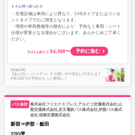
トイレ付
ゆったり
・充電設備は車両により異なり、USBタイプまたはコンセ
ントタイプでのご用意となります。
・増便や車両整備等の都合により、予告なく車両・シート
仕様が変更となる場合がございます。あらかじめご了承く
ださい。
¥4,300〜
予約に進む
大人
【あと払い（ペイディ）】の使い方や支払い方法とは？
WILLERでの予約がもっと便利に！
株式会社フジエクスプレス,アルピコ交通株式会社,山
梨交通株式会社,京王電鉄バス株式会社,伊那バス株式
会社,信南交通株式会社
新宿⇒伊那・飯田
3705便