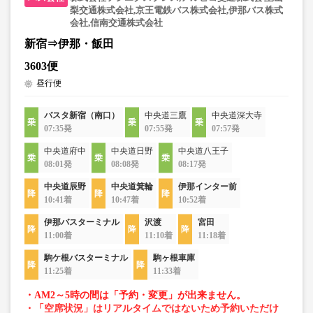
梨交通株式会社,京王電鉄バス株式会社,伊那バス株式
会社,信南交通株式会社
新宿⇒伊那・飯田
3603便
昼行便
バスタ新宿（南口）
中央道三鷹
中央道深大寺
07:35発
07:55発
07:57発
中央道府中
中央道日野
中央道八王子
08:01発
08:08発
08:17発
中央道辰野
中央道箕輪
伊那インター前
10:41着
10:47着
10:52着
伊那バスターミナル
沢渡
宮田
11:00着
11:10着
11:18着
駒ケ根バスターミナル
駒ヶ根車庫
11:25着
11:33着
・AM2～5時の間は「予約・変更」が出来ません。
・「空席状況」はリアルタイムではないため予約いただけ