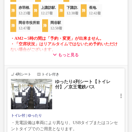
赤羽根.
上諏訪駅.
下諏訪.
長地.
12:23着
12:27着
12:38着
12:42着
岡谷市役所前
岡谷駅
12:47着
12:50着
・AM2～5時の間は「予約・変更」が出来ません。
・「空席状況」はリアルタイムではないため予約いただけ
ない場合がございます。
もっと見る
・車両は予告なく変更となる場合がございます。これに伴
い、座席やシート設備が変更となる場合がございますの
で、あらかじめご了承ください。
4列シート
トイレ付き
ゆったり4列シート【トイレ
付】／京王電鉄バス
トイレ付
ゆったり
・充電設備は車両により異なり、USBタイプまたはコンセ
ントタイプでのご用意となります。