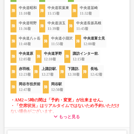
中央道昭和
中央道双葉東
中央道韮崎
11:10着
11:15着
11:32着
中央道明野
中央道須玉
中央道長坂高根
11:36着
11:39着
11:45着
中央道八ヶ岳
中央道小淵沢
中央道富士見
11:48着
11:53着
12:00着
中央道原
中央道茅野
諏訪インター前.
12:05着
12:10着
12:15着
赤羽根.
上諏訪駅.
下諏訪.
長地.
12:23着
12:27着
12:38着
12:42着
岡谷市役所前
岡谷駅
12:47着
12:50着
・AM2～5時の間は「予約・変更」が出来ません。
・「空席状況」はリアルタイムではないため予約いただけ
ない場合がございます。
もっと見る
・車両は予告なく変更となる場合がございます。これに伴
い、座席やシート設備が変更となる場合がございますの
で、あらかじめご了承ください。