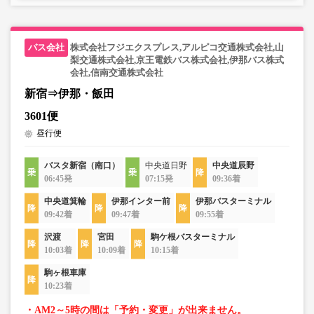
株式会社フジエクスプレス,アルピコ交通株式会社,山
梨交通株式会社,京王電鉄バス株式会社,伊那バス株式
会社,信南交通株式会社
新宿⇒伊那・飯田
3601便
昼行便
バスタ新宿（南口）
中央道日野
中央道辰野
06:45発
07:15発
09:36着
中央道箕輪
伊那インター前
伊那バスターミナル
09:42着
09:47着
09:55着
沢渡
宮田
駒ケ根バスターミナル
10:03着
10:09着
10:15着
駒ヶ根車庫
10:23着
・AM2～5時の間は「予約・変更」が出来ません。