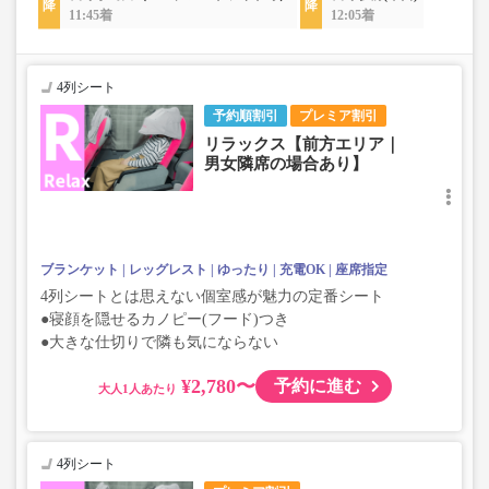
11:45着
12:05着
4列シート
予約順割引
プレミア割引
リラックス【前方エリア｜
男女隣席の場合あり】
ブランケット
レッグレスト
ゆったり
充電OK
座席指定
4列シートとは思えない個室感が魅力の定番シート
●寝顔を隠せるカノピー(フード)つき
●大きな仕切りで隣も気にならない
¥2,780〜
予約に進む
大人
4列シート