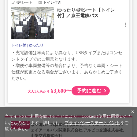
4列シート
トイレ付き
ゆったり4列シート【トイレ
付】／京王電鉄バス
トイレ付
ゆったり
・充電設備は車両により異なり、USBタイプまたはコンセ
ントタイプでのご用意となります。
・増便や車両整備等の都合により、予告なく車両・シート
仕様が変更となる場合がございます。あらかじめご了承く
ださい。
¥3,600〜
予約に進む
大人
×
当サイトのご利用を続けることにより、Cookieの使用に同意いただ
いたものとします。詳しくは、
プライバシーステートメント
をご
京王電鉄バス株式会社,株式会社フジエクスプレス,ジ
覧ください。
ェイアールバス関東株式会社,アルピコ交通株式会社,
山梨交通株式会社