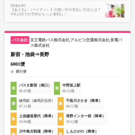
【あと払い（ペイディ）】の使い方や支払い方法とは？
WILLERでの予約がもっと便利に！
京王電鉄バス株式会社,アルピコ交通株式会社,長電バ
ス株式会社
新宿・池袋⇒長野
6001便
昼行便
バスタ新宿（南口）
中野坂上駅
06:45発
06:52発
練馬駅（練馬区役所）
千曲川さかき（降車）
07:11発
09:57着
上信越道屋代（降車）
長野インター前（降車）
10:06着
10:12着
川中島古戦場（降車）
しもひがの（降車）