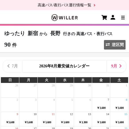
高速バス/夜行バス運行情報一覧
ゆったり
新宿
長野
から
行きの
高速バス・夜行バス
90
件
逆区間
7月
2026年8月最安値カレンダー
9月
日
月
火
水
木
金
土
26
27
28
29
30
31
1
2
3
4
5
6
7
8
￥3,600
￥3,600
9
10
11
12
13
14
15
￥3,600
￥3,600
￥3,600
￥3,600
￥3,300
￥3,600
￥3,600
16
17
18
19
20
21
22