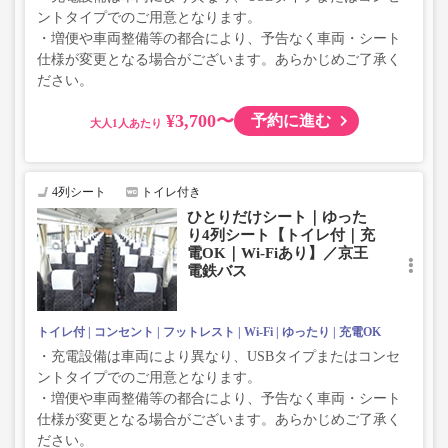
ントタイプでのご用意となります。
・増便や車両整備等の都合により、予告なく車両・シート
仕様が変更となる場合がございます。あらかじめご了承く
ださい。
¥3,700〜
予約に進む
大人
4列シート
トイレ付き
ひとりだけシート｜ゆった
り4列シート【トイレ付｜充
電OK｜Wi-Fiあり】／京王
電鉄バス
トイレ付
コンセント
フットレスト
Wi-Fi
ゆったり
充電OK
・充電設備は車両により異なり、USBタイプまたはコンセ
ントタイプでのご用意となります。
・増便や車両整備等の都合により、予告なく車両・シート
仕様が変更となる場合がございます。あらかじめご了承く
ださい。