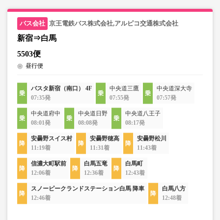
京王電鉄バス株式会社,アルピコ交通株式会社
新宿⇒白馬
5503便
昼行便
バスタ新宿（南口） 4F
中央道三鷹
中央道深大寺
07:35発
07:55発
07:57発
中央道府中
中央道日野
中央道八王子
08:01発
08:08発
08:17発
安曇野スイス村
安曇野穂高
安曇野松川
11:19着
11:31着
11:43着
信濃大町駅前
白馬五竜
白馬町
12:06着
12:36着
12:43着
スノーピークランドステーション白馬 降車
白馬八方
12:46着
12:48着