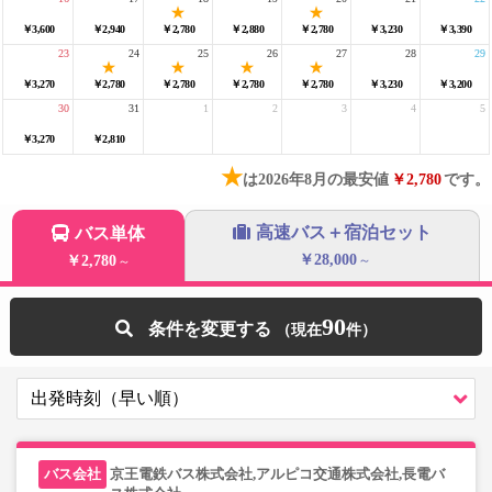
￥3,600
￥2,940
￥2,780
￥2,880
￥2,780
￥3,230
￥3,390
23
24
25
26
27
28
29
￥3,270
￥2,780
￥2,780
￥2,780
￥2,780
￥3,230
￥3,200
30
31
1
2
3
4
5
￥3,270
￥2,810
★
は2026年8月の最安値
￥2,780
です。
高速バス＋宿泊セット
バス単体
￥28,000
￥2,780
～
～
90
条件を変更する
京王電鉄バス株式会社,アルピコ交通株式会社,長電バ