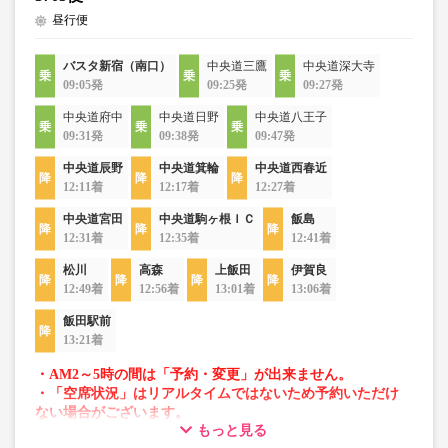
昼行便
バスタ新宿（南口）
中央道三鷹
中央道深大寺
09:05発
09:25発
09:27発
中央道府中
中央道日野
中央道八王子
09:31発
09:38発
09:47発
中央道辰野
中央道箕輪
中央道西春近
12:11着
12:17着
12:27着
中央道宮田
中央道駒ヶ根ＩＣ
飯島
12:31着
12:35着
12:41着
松川
高森
上飯田
伊賀良
12:49着
12:56着
13:01着
13:06着
飯田駅前
13:21着
・AM2～5時の間は「予約・変更」が出来ません。
・「空席状況」はリアルタイムではないため予約いただけ
ない場合がございます。
もっと見る
・車両は予告なく変更となる場合がございます。これに伴