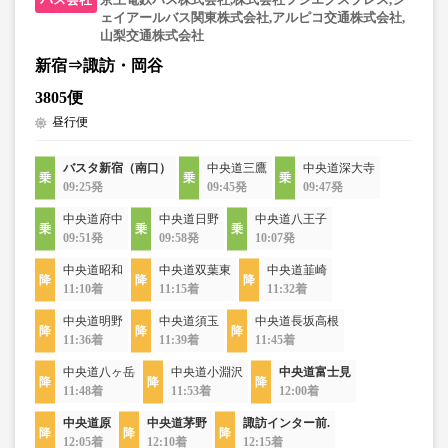
ェイアールバス関東株式会社,アルピコ交通株式会社,
山梨交通株式会社
新宿⇒諏訪・岡谷
3805便
昼行便
バスタ新宿（南口）
中央道三鷹
中央道深大寺
09:25発
09:45発
09:47発
中央道府中
中央道日野
中央道八王子
09:51発
09:58発
10:07発
中央道昭和
中央道双葉東
中央道韮崎
11:10着
11:15着
11:32着
中央道明野
中央道須玉
中央道長坂高根
11:36着
11:39着
11:45着
中央道八ヶ岳
中央道小淵沢
中央道富士見
11:48着
11:53着
12:00着
中央道原
中央道茅野
諏訪インター前.
12:05着
12:10着
12:15着