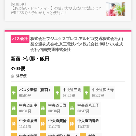
【あと払い（ペイディ）】の使い方や支払い方法とは？
WILLERでの予約がもっと便利に！
株式会社フジエクスプレス,アルピコ交通株式会社,山
梨交通株式会社,京王電鉄バス株式会社,伊那バス株式
会社,信南交通株式会社
新宿⇒伊那・飯田
3703便
昼行便
バスタ新宿（南口）
中央道三鷹
中央道深大寺
08:05発
08:25発
08:27発
中央道府中
中央道日野
中央道八王子
08:31発
08:38発
08:47発
中央道辰野
中央道箕輪
中央道西春近
11:11着
11:17着
11:27着