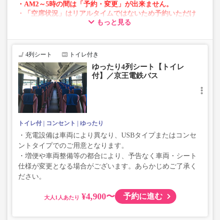
・AM2～5時の間は「予約・変更」が出来ません。
・「空席状況」はリアルタイムではないため予約いただけ
もっと見る
ない場合がございます。
・変動運賃採用路線のため購入のタイミングで運賃が変動
する場合がございます。
・車両は予告なく変更となる場合がございます。これに伴
4列シート
トイレ付き
い、座席やシート設備が変更となる場合がございますの
ゆったり4列シート【トイレ
で、あらかじめご了承ください。
付】／京王電鉄バス
トイレ付
コンセント
ゆったり
・充電設備は車両により異なり、USBタイプまたはコンセ
ントタイプでのご用意となります。
・増便や車両整備等の都合により、予告なく車両・シート
仕様が変更となる場合がございます。あらかじめご了承く
ださい。
¥4,900〜
予約に進む
大人