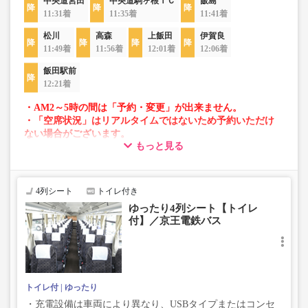
中央道宮田
中央道駒ヶ根ＩＣ
飯島
11:31着
11:35着
11:41着
松川
高森
上飯田
伊賀良
11:49着
11:56着
12:01着
12:06着
飯田駅前
12:21着
・AM2～5時の間は「予約・変更」が出来ません。
・「空席状況」はリアルタイムではないため予約いただけ
ない場合がございます。
もっと見る
・車両は予告なく変更となる場合がございます。これに伴
い、座席やシート設備が変更となる場合がございますの
で、あらかじめご了承ください。
4列シート
トイレ付き
ゆったり4列シート【トイレ
付】／京王電鉄バス
トイレ付
ゆったり
・充電設備は車両により異なり、USBタイプまたはコンセ