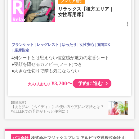
プレミア割引
リラックス【後方エリア｜
女性専用席】
ブランケット
レッグレスト
ゆったり
女性安心
充電OK
座席指定
4列シートとは思えない個室感が魅力の定番シート
●寝顔を隠せるカノピー(フード)つき
●大きな仕切りで隣も気にならない
¥3,200〜
予約に進む
大人
【あと払い（ペイディ）】の使い方や支払い方法とは？
WILLERでの予約がもっと便利に！
株式会社フジエクスプレス,アルピコ交通株式会社,山