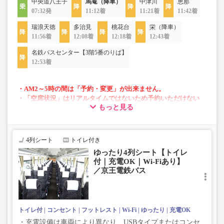
中央道八王子
馬篭（降車）
中津川
恵那
07:32発
11:12着
11:21着
11:42着
瑞浪天徳
多治見
桃花台
栄（降車）
11:56着
12:08着
12:18着
12:43着
名鉄バスセンター【3階5番のりば】
12:53着
・AM2～5時の間は「予約・変更」が出来ません。
・「空席状況」はリアルタイムではないため予約いただけない
もっと見る
場合がございます。
・「２席ひとりじめシート」は昼行便では通常運賃＋1,000円で
ご利用いただけます。車両運用上2席ひとりじめシートがない場
合もございます。
4列シート
トイレ付き
・車両は予告なく変更となる場合がございます。これに伴い、
ゆったり4列シート【トイレ
座席やシート設備が変更となる場合がございますので、あらか
付｜充電OK｜Wi-Fiあり】
じめご了承ください。
／京王電鉄バス
トイレ付
コンセント
フットレスト
Wi-Fi
ゆったり
充電OK
・充電設備は車両により異なり、USBタイプまたはコンセ