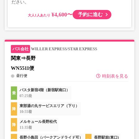
ださい。
¥4,600〜
予約に進む
大人
WILLER EXPRESS/STAR EXPRESS
関東⇒長野
WN5511便
昼行便
時刻表を見る
バスタ新宿4階（新宿駅南口）
07:25発
東部湯の丸サービスエリア（下り）
10:55着
メルキュール長野松代
11:35着
長野小島田（パークアンドライド可）
長野駅前(東口)