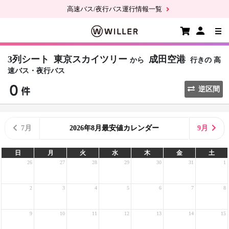
高速バス/夜行バス運行情報一覧
3列シート
東京スカイツリー
成田空港
から
行きの
高
速バス・夜行バス
逆区間
7月
2026年8月最安値カレンダー
9月
日
月
火
水
木
金
土
26
27
28
29
30
31
1
2
3
4
5
6
7
8
9
10
11
12
13
14
15