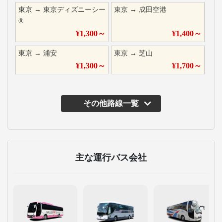
東京
→
東京ディズニーシー
東京
→
成田空港
®
¥
1,300
～
¥
1,400
～
東京
→
浦安
東京
→
芝山
¥
1,300
～
¥
1,700
～
その他路線一覧
主な運行バス会社