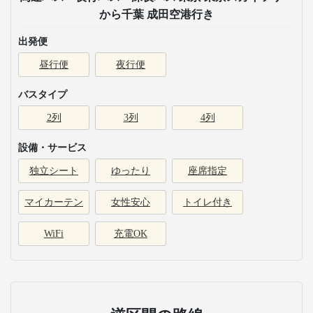
から千葉 成田空港行き
出発便
昼行便
夜行便
バスタイプ
2列
3列
4列
設備・サービス
独立シート
ゆったり
座席指定
マイカーテン
女性安心
トイレ付き
WiFi
充電OK