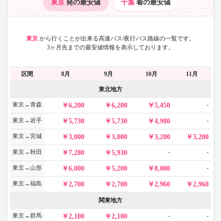
東京
発の最安値
千葉
着の最安値
東京
から
行くことが出来る高速バス/夜行バス路線の一覧です。
3ヶ月先までの最安値情報を表示しております。
区間
8月
9月
10月
11月
東北地方
東京→青森
-
6,200
6,200
5,450
東京→岩手
-
5,730
5,730
4,980
東京→宮城
3,000
3,000
3,200
3,200
東京→秋田
-
-
7,280
5,930
東京→山形
-
6,000
5,200
8,000
東京→福島
2,700
2,700
2,960
2,960
関東地方
東京→群馬
-
-
2,100
2,100