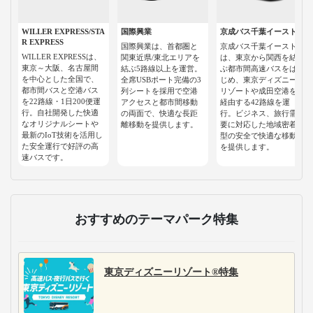
WILLER EXPRESS/STA
国際興業
京成バス千葉イースト
R EXPRESS
国際興業は、首都圏と
京成バス千葉イースト
WILLER EXPRESSは、
関東近県/東北エリアを
は、東京から関西を結
東京～大阪、名古屋間
結ぶ5路線以上を運営。
ぶ都市間高速バスをは
を中心とした全国で、
全席USBポート完備の3
じめ、東京ディズニー
都市間バスと空港バス
列シートを採用で空港
リゾートや成田空港を
を22路線・1日200便運
アクセスと都市間移動
経由する42路線を運
行。自社開発した快適
の両面で、快適な長距
行。ビジネス、旅行需
なオリジナルシートや
離移動を提供します。
要に対応した地域密着
最新のIoT技術を活用し
型の安全で快適な移動
た安全運行で好評の高
を提供します。
速バスです。
おすすめのテーマパーク特集
東京ディズニーリゾート®特集