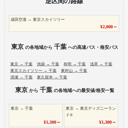
逆区間の路線
成田空港
→
東京スカイツリー
¥
2,000
～
東京
千葉
の各地域から
への高速バス・格安バス
東京
→
千葉
池袋
→
千葉
有明
→
千葉
浅草
→
千葉
東京スカイツリー
→
千葉
東村山
→
千葉
清瀬
→
千葉
東久留米
→
千葉
東京
千葉
から
の各地域への最安値/格安一覧
東京
→
千葉
東京
→
東京ディズニーラン
ド®
¥
1,300
～
¥
1,300
～