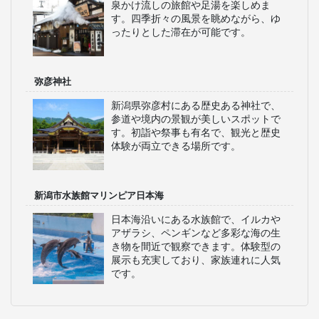
設されており、観光だけでなく多目的
に楽しめるスポットです。
佐渡島
新潟県沖に浮かぶ大きな島で、美しい
自然や歴史文化が魅力です。トキの保
護センターや金山跡、絶景の海岸線な
どを巡りながら、島ならではの観光や
体験が楽しめます。
苗場スキー場
冬季にはスキーやスノーボードを楽し
める人気のリゾート施設で、ゲレンデ
の規模も大きく初心者から上級者まで
満足できます。夏季は自然散策や音楽
フェスも開催されます。
月岡温泉
美肌の湯として知られる温泉地で、源