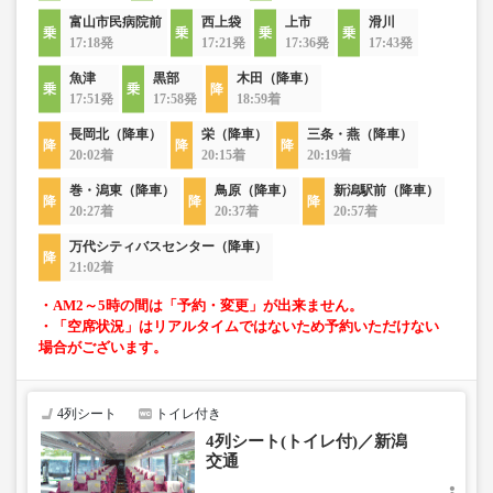
富山市民病院前
西上袋
上市
滑川
17:18発
17:21発
17:36発
17:43発
魚津
黒部
木田（降車）
17:51発
17:58発
18:59着
長岡北（降車）
栄（降車）
三条・燕（降車）
20:02着
20:15着
20:19着
巻・潟東（降車）
鳥原（降車）
新潟駅前（降車）
20:27着
20:37着
20:57着
万代シティバスセンター（降車）
21:02着
・AM2～5時の間は「予約・変更」が出来ません。
・「空席状況」はリアルタイムではないため予約いただけない
場合がございます。
4列シート
トイレ付き
4列シート(トイレ付)／新潟
交通