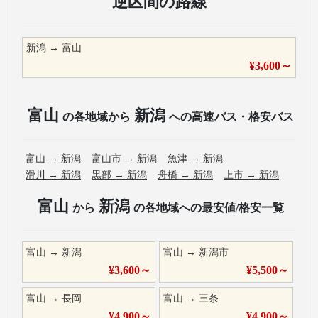
逆区間の路線
新潟
→
富山
¥
3,600
～
富山
新潟
の各地域から
への高速バス・格安バス
富山
→
新潟
富山市
→
新潟
魚津
→
新潟
滑川
→
新潟
黒部
→
新潟
舟橋
→
新潟
上市
→
新潟
富山
新潟
から
の各地域への最安値/格安一覧
富山
→
新潟
富山
→
新潟市
¥
3,600
～
¥
5,500
～
富山
→
長岡
富山
→
三条
¥
4,900
～
¥
4,900
～