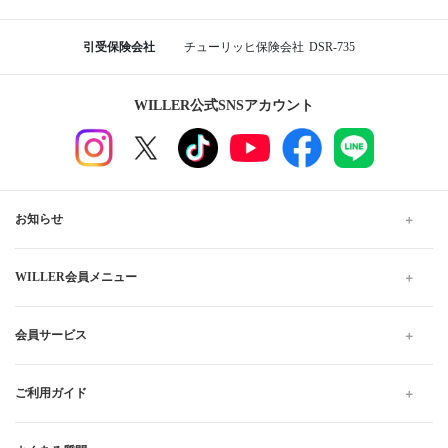
富山
富山駅北口
新潟
新潟駅南口
長岡駅大手口
燕三条駅三条口
富山から新潟行きの格安高速バス、夜行・深夜バスの予約
なら WILLER TRAVEL
WILLER TRAVELでは全国の夜行バス・深夜バスだけでなく、昼
行バスもご用意しています。
格安・最安値料金でのご移動は高速バスがおすすめです。お得で
快適なプランをお探しください。当日予約は出発10分前までWEB
にて受け付けています。
高速バス・夜行バスのWILLER TRAVEL
富山
富山から新潟 の高速バス・夜行バス予約