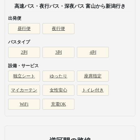
高速バス・夜行バス・深夜バス 富山から新潟行き
出発便
昼行便
夜行便
バスタイプ
2列
3列
4列
設備・サービス
独立シート
ゆったり
座席指定
マイカーテン
女性安心
トイレ付き
WiFi
充電OK