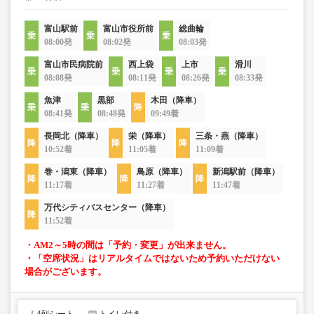
富山駅前
富山市役所前
総曲輪
08:00発
08:02発
08:03発
富山市民病院前
西上袋
上市
滑川
08:08発
08:11発
08:26発
08:33発
魚津
黒部
木田（降車）
08:41発
08:48発
09:49着
長岡北（降車）
栄（降車）
三条・燕（降車）
10:52着
11:05着
11:09着
巻・潟東（降車）
鳥原（降車）
新潟駅前（降車）
11:17着
11:27着
11:47着
万代シティバスセンター（降車）
11:52着
・AM2～5時の間は「予約・変更」が出来ません。
・「空席状況」はリアルタイムではないため予約いただけない
場合がございます。