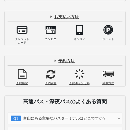
め｜交通手段別に魅力を解説
2022-04-14
夜行バスで東京から新潟まで│寝顔が気
にならないWILLER EXPRESS リラック
スに乗ってみた
2022-02-17
新潟の食を味わい尽くす！一泊二日の女
子大生ふたり旅
2020-05-27
夜行バスでも安心！ 新潟駅でオススメす
る朝の観光スポット4選
2020-05-22