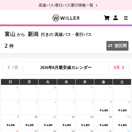
高速バス/夜行バス運行情報一覧
富山
新潟
から
行きの
高速バス・夜行バス
2
件
逆区間
7月
2026年8月最安値カレンダー
9月
日
月
火
水
木
金
土
26
27
28
29
30
31
1
2
3
4
5
6
7
8
￥4,400
￥4,400
9
10
11
12
13
14
15
￥4,400
￥4,400
￥4,400
￥4,400
￥4,400
￥4,400
￥4,400
16
17
18
19
20
21
22