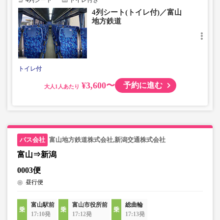
4列シート
トイレ付き
4列シート(トイレ付)／富山
地方鉄道
トイレ付
¥3,600〜
予約に進む
大人
富山地方鉄道株式会社,新潟交通株式会社
富山⇒新潟
0003便
昼行便
富山駅前
富山市役所前
総曲輪
17:10発
17:12発
17:13発