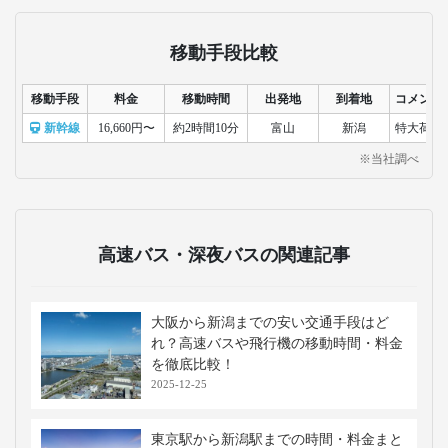
泉かけ流しの旅館や足湯を楽しめま
す。四季折々の風景を眺めながら、ゆ
ったりとした滞在が可能です。
弥彦神社
新潟県弥彦村にある歴史ある神社で、
参道や境内の景観が美しいスポットで
す。初詣や祭事も有名で、観光と歴史
体験が両立できる場所です。
新潟市水族館マリンピア日本海
日本海沿いにある水族館で、イルカや
アザラシ、ペンギンなど多彩な海の生
き物を間近で観察できます。体験型の
展示も充実しており、家族連れに人気
です。