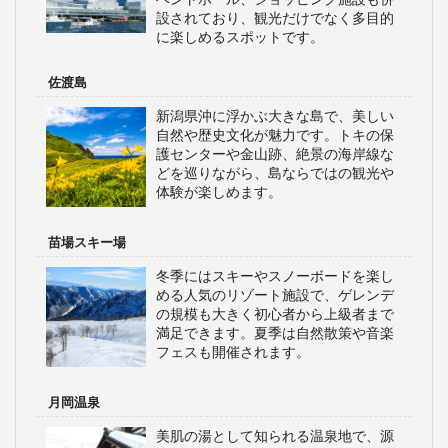
県を中心に、東京や名
古屋・大阪方面への便
を豊富に展開。立山黒
部などの観光地へのア
クセスも便利。観光や
ビジネスの移動に最適
で、快適なシートと地
域密着型のサービス
で、心地よい移動を提
供します。
WILLERスタッフ厳選！
新潟の見どころ
朱鷺メッセ
信濃川沿いに立つ新潟市のランドマー
ク的な複合施設で、展望台から市街地
や日本海を一望できます。会議場やイ
ベントホール、ショッピング施設も併