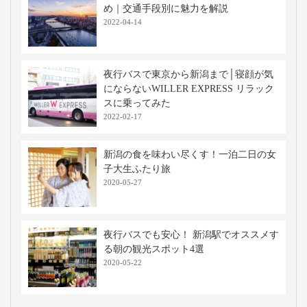
移動手段比較
移動手段
料金
移動時間
出発地
到着地
コメント
新幹線
16,660円〜
約2時間10分
富山
新潟
特大荷物
※当社調べ
高速バス・深夜バスの関連記事
大阪から新潟までの安い交通手段はど
れ？高速バスや飛行機の移動時間・料金
を徹底比較！
2025-12-25
東京駅から新潟駅までの時間・料金まと