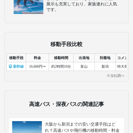
展示も充実しており、家族連れに人気
です。
移動手段比較
移動手段
料金
移動時間
出発地
到着地
コメント
新幹線
16,660円〜
約2時間10分
富山
新潟
特大荷物
※当社調べ
高速バス・深夜バスの関連記事
大阪から新潟までの安い交通手段はど
れ？高速バスや飛行機の移動時間・料金