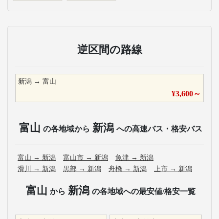
逆区間の路線
新潟
→
富山
¥
3,600
～
富山
新潟
の各地域から
への高速バス・格安バス
富山
→
新潟
富山市
→
新潟
魚津
→
新潟
滑川
→
新潟
黒部
→
新潟
舟橋
→
新潟
上市
→
新潟
富山
新潟
から
の各地域への最安値/格安一覧