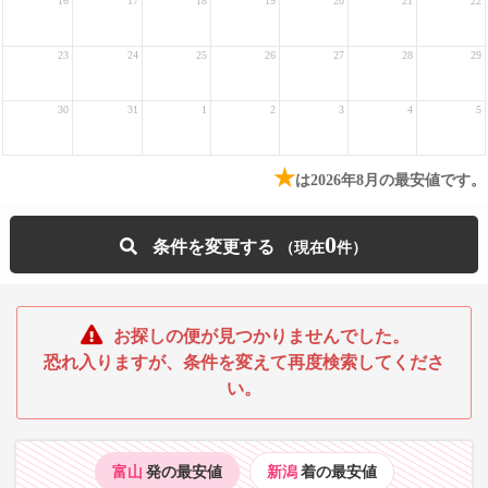
16
17
18
19
20
21
22
23
24
25
26
27
28
29
30
31
1
2
3
4
5
★
は2026年8月の最安値です。
0
条件を変更する
お探しの便が見つかりませんでした。
恐れ入りますが、条件を変えて再度検索してくださ
い。
富山
発の最安値
新潟
着の最安値