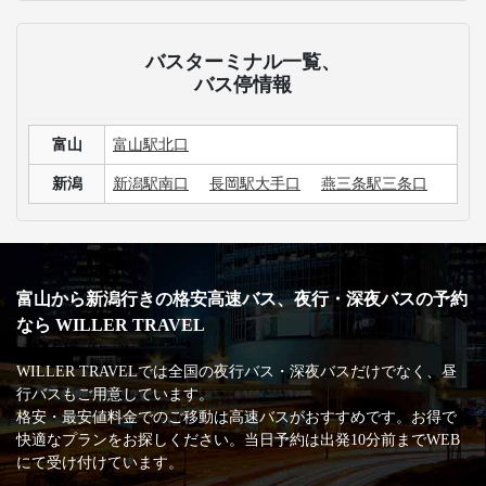
バスターミナル一覧、
バス停情報
富山
富山駅北口
新潟
新潟駅南口
長岡駅大手口
燕三条駅三条口
富山から新潟行きの格安高速バス、夜行・深夜バスの予約
なら WILLER TRAVEL
WILLER TRAVELでは全国の夜行バス・深夜バスだけでなく、昼
行バスもご用意しています。
格安・最安値料金でのご移動は高速バスがおすすめです。お得で
快適なプランをお探しください。当日予約は出発10分前までWEB
にて受け付けています。