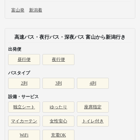
富山発
新潟着
高速バス・夜行バス・深夜バス 富山から新潟行き
出発便
昼行便
夜行便
バスタイプ
2列
3列
4列
設備・サービス
独立シート
ゆったり
座席指定
マイカーテン
女性安心
トイレ付き
WiFi
充電OK