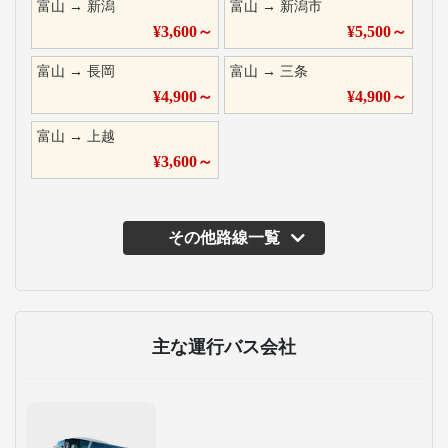
富山
→
新潟
富山
→
新潟市
¥
3,600
～
¥
5,500
～
富山
→
長岡
富山
→
三条
¥
4,900
～
¥
4,900
～
富山
→
上越
¥
3,600
～
その他路線一覧
主な運行バス会社