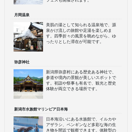
フェスも開催されます。
月岡温泉
美肌の湯として知られる温泉地で、源
泉かけ流しの旅館や足湯を楽しめま
す。四季折々の風景を眺めながら、ゆ
ったりとした滞在が可能です。
弥彦神社
新潟県弥彦村にある歴史ある神社で、
参道や境内の景観が美しいスポットで
す。初詣や祭事も有名で、観光と歴史
体験が両立できる場所です。
新潟市水族館マリンピア日本海
日本海沿いにある水族館で、イルカや
アザラシ、ペンギンなど多彩な海の生
き物を間近で観察できます。体験型の