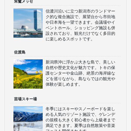
朱鷺メッセ
信濃川沿いに立つ新潟市のランドマー
ク的な複合施設で、展望台から市街地
や日本海を一望できます。会議場やイ
ベントホール、ショッピング施設も併
設されており、観光だけでなく多目的
に楽しめるスポットです。
佐渡島
新潟県沖に浮かぶ大きな島で、美しい
自然や歴史文化が魅力です。トキの保
護センターや金山跡、絶景の海岸線な
どを巡りながら、島ならではの観光や
体験が楽しめます。
苗場スキー場
冬季にはスキーやスノーボードを楽し
める人気のリゾート施設で、ゲレンデ
の規模も大きく初心者から上級者まで
満足できます。夏季は自然散策や音楽