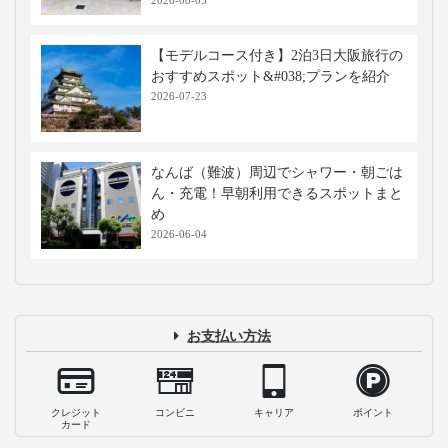
仕切りカーテン付き高速バス・夜行バス
に乗車！メリットや使用マナーを解説
2023-12-12
【徹底解説！】WILLERバスターミナル
大阪梅田完全ガイド
2026-08-05
USJ・ユニバーサルシティ駅のコインロ
ッカーまとめ！出し入れ自由や関連サー
ビスも
2026-08-05
【最新】JR大阪・梅田駅周辺コインロッ
カー情報！料金・場所・手荷物預かりま
とめ
2026-08-05