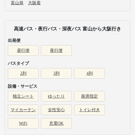
富山発
大阪着
高速バス・夜行バス・深夜バス 富山から大阪行き
出発便
昼行便
夜行便
バスタイプ
2列
3列
4列
設備・サービス
独立シート
ゆったり
座席指定
マイカーテン
女性安心
トイレ付き
WiFi
充電OK