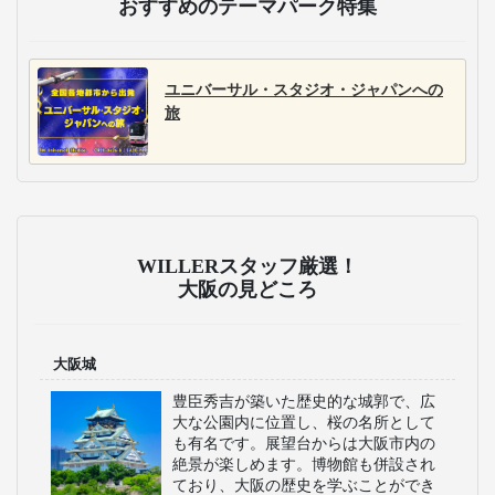
主な運行バス会社
阪急観光バス
ジェイアール東海バス
株式会社
阪急観光バスは、大阪
ジェイアール東海バス
を中心に、関東、信
は、名古屋・静岡発着
州、北陸、近畿、中
を中心とした21路線を
国、四国方面への高速
展開。3列独立シートを
バスを展開していま
中心とした充実した車
す。観光地へのアクセ
内設備で、快適な長距
スも良好で、リクライ
離移動を提供します。
ニングシートを完備
し、快適な移動を提
供。ビジネスや観光の
移動にも便利。