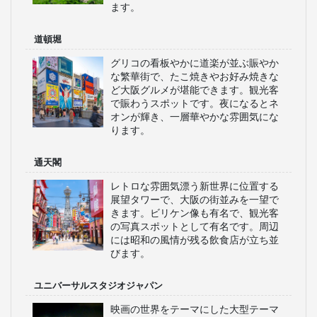
おすすめのテーマパーク特集
ユニバーサル・スタジオ・ジャパンへの
旅
WILLERスタッフ厳選！
大阪の見どころ
大阪城
豊臣秀吉が築いた歴史的な城郭で、広
大な公園内に位置し、桜の名所として
も有名です。展望台からは大阪市内の
絶景が楽しめます。博物館も併設され
ており、大阪の歴史を学ぶことができ