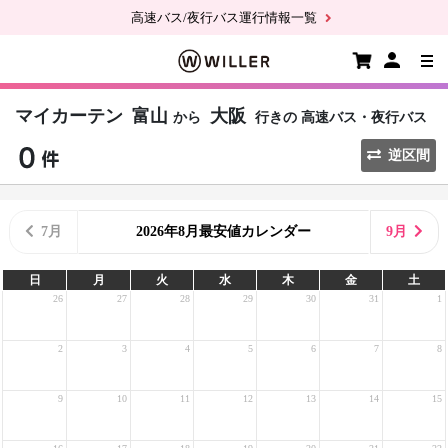
高速バス/夜行バス運行情報一覧
マイカーテン
富山
大阪
から
行きの
高速バス・夜行バス
逆区間
7月
2026年8月最安値カレンダー
9月
日
月
火
水
木
金
土
26
27
28
29
30
31
1
2
3
4
5
6
7
8
9
10
11
12
13
14
15