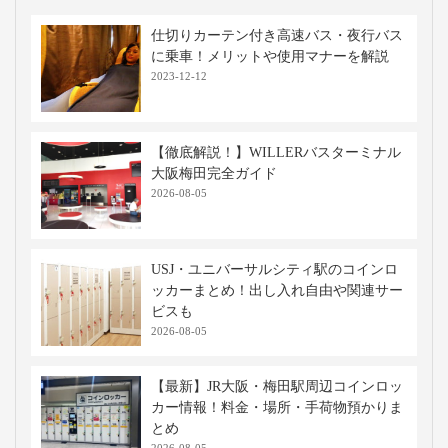
吉本興業の劇場で、落語や漫才などの
お笑い公演を楽しめます。大阪らしい
笑いの文化を体験できる観光スポット
として、国内外の観光客に人気です。
移動手段比較
移動手段
料金
移動時間
出発地
到着地
コメント
新幹線
9,740円〜
約3時間00分
富山
新大阪
特大荷物
※当社調べ
高速バス・深夜バスの関連記事