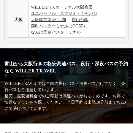
USJは日帰りで楽しむことが可能ですか？
3列シートのメリット・デメリットが知りたいです。
手荷物についての取り扱いが知りたいです。
高速バス・深夜バスの安心・安全な運行を支える
主な加盟団体
日本バス協会
安全運行サポーター協議会
バスターミナル一覧、
バス停情報
富山
富山駅北口