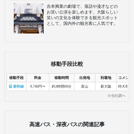
パークで、アトラクションやショーが
充実しています。家族連れやカップル
に人気で、ハリウッド映画の世界観を
体験できるのが魅力です。
海遊館
世界最大級の水族館のひとつで、ジン
ベエザメやマンタが泳ぐ巨大水槽が見
どころです。海の生き物たちを間近で
観察でき、子どもから大人まで楽しめ
ます。
あべのハルカス
日本一の高さを誇る超高層ビルで、展
望台から大阪市街や遠くの景色を360度
で一望できます。ショッピングやグル
メも充実しており、観光スポットとし
て人気です。
なんばグランド花月