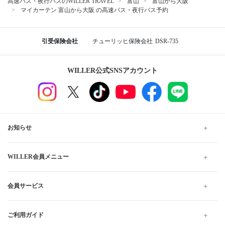
WILLERバスターミナル大阪梅田
ユニバーサル・スタジオ・ジャパン
大阪
大阪駅前第4ビル前
桃山台駅
湊町バスターミナル（OCAT）
なんば高速バスターミナル
富山から大阪行きの格安高速バス、夜行・深夜バスの予約
なら WILLER TRAVEL
WILLER TRAVELでは全国の夜行バス・深夜バスだけでなく、昼
行バスもご用意しています。
格安・最安値料金でのご移動は高速バスがおすすめです。お得で
快適なプランをお探しください。当日予約は出発10分前までWEB
にて受け付けています。
高速バス・夜行バスのWILLER TRAVEL
富山
富山から大阪