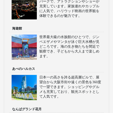
パークで、アトラクションやショーが
充実しています。家族連れやカップル
に人気で、ハリウッド映画の世界観を
体験できるのが魅力です。
海遊館
世界最大級の水族館のひとつで、ジン
ベエザメやマンタが泳ぐ巨大水槽が見
どころです。海の生き物たちを間近で
観察でき、子どもから大人まで楽しめ
ます。
あべのハルカス
日本一の高さを誇る超高層ビルで、展
望台から大阪市街や遠くの景色を360度
で一望できます。ショッピングやグル
メも充実しており、観光スポットとし
て人気です。
なんばグランド花月