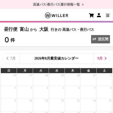
高速バス/夜行バス運行情報一覧
昼行便
富山
大阪
から
行きの
高速バス・夜行バス
逆区間
7月
2026年8月最安値カレンダー
9月
日
月
火
水
木
金
土
26
27
28
29
30
31
1
2
3
4
5
6
7
8
9
10
11
12
13
14
15