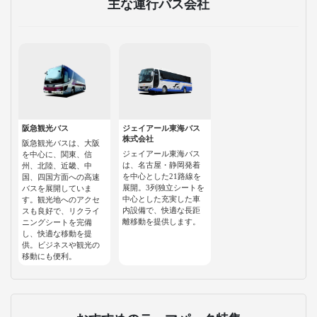
主な運行バス会社
阪急観光バス
ジェイアール東海バス
株式会社
阪急観光バスは、大阪
ジェイアール東海バス
を中心に、関東、信
は、名古屋・静岡発着
州、北陸、近畿、中
を中心とした21路線を
国、四国方面への高速
展開。3列独立シートを
バスを展開していま
中心とした充実した車
す。観光地へのアクセ
内設備で、快適な長距
スも良好で、リクライ
離移動を提供します。
ニングシートを完備
し、快適な移動を提
供。ビジネスや観光の
移動にも便利。