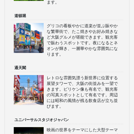
ます。
道頓堀
グリコの看板やかに道楽が並ぶ賑やか
な繁華街で、たこ焼きやお好み焼きな
ど大阪グルメが堪能できます。観光客
で賑わうスポットです。夜になるとネ
オンが輝き、一層華やかな雰囲気にな
ります。
通天閣
レトロな雰囲気漂う新世界に位置する
展望タワーで、大阪の街並みを一望で
きます。ビリケン像も有名で、観光客
の写真スポットとして有名です。周辺
には昭和の風情が残る飲食店が立ち並
びます。
ユニバーサルスタジオジャパン
映画の世界をテーマにした大型テーマ