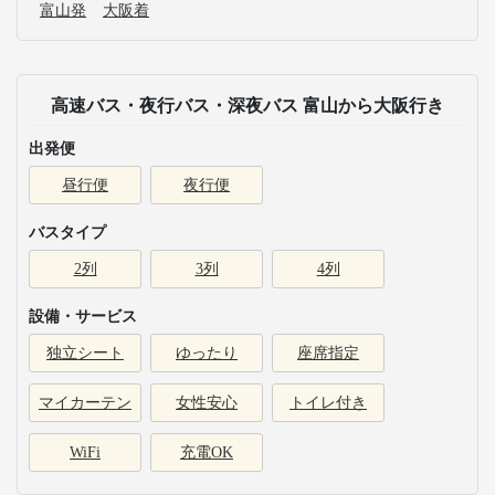
富山発
大阪着
高速バス・夜行バス・深夜バス 富山から大阪行き
出発便
昼行便
夜行便
バスタイプ
2列
3列
4列
設備・サービス
独立シート
ゆったり
座席指定
マイカーテン
女性安心
トイレ付き
WiFi
充電OK