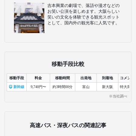
吉本興業の劇場で、落語や漫才などの
お笑い公演を楽しめます。大阪らしい
笑いの文化を体験できる観光スポット
として、国内外の観光客に人気です。
移動手段比較
移動手段
料金
移動時間
出発地
到着地
コメント
新幹線
9,740円〜
約3時間00分
富山
新大阪
特大荷物
※当社調べ
高速バス・深夜バスの関連記事