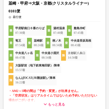
韮崎・甲府⇒大阪・京都(クリスタルライナー)
0101便
昼行便
甲府駅南口６番のりば
湯村温泉
敷島仲町
07:30発
07:40発
07:45発
竜王
韮崎駅
桐ノ木
中央道長坂高根
07:54発
08:24発
08:34発
08:43発
中央道八ヶ岳
中央道小淵沢
京都駅八条口
08:47発
08:54発
14:50着
大阪駅前（地下鉄東梅田駅）/降車
15:57着
なんばOCAT(JR難波駅)／降車
16:22着
・AM2～5時の間は「予約・変更」が出来ません。
・「空席状況」はリアルタイムではないため予約いただけない
場合がございます。
もっと見る
・車両は予告なく変更となる場合がございます。これに伴い、