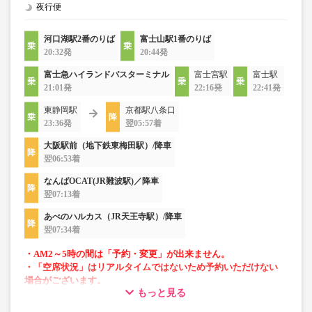
夜行便
河口湖駅2番のりば
富士山駅1番のりば
20:32発
20:44発
富士急ハイランドバスターミナル
富士宮駅
富士駅
21:01発
22:16発
22:41発
東静岡駅
京都駅八条口
23:36発
翌05:57着
大阪駅前（地下鉄東梅田駅）/降車
翌06:53着
なんばOCAT(JR難波駅)／降車
翌07:13着
あべのハルカス（JR天王寺駅）/降車
翌07:34着
・AM2～5時の間は「予約・変更」が出来ません。
・「空席状況」はリアルタイムではないため予約いただけない
場合がございます。
もっと見る
・車両は予告なく変更となる場合がございます。これに伴い、
座席やシート設備が変更となる場合がございますので、あらか