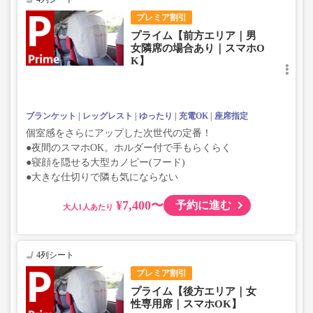
プレミア割引
プライム【前方エリア｜男
女隣席の場合あり｜スマホO
K】
ブランケット
レッグレスト
ゆったり
充電OK
座席指定
個室感をさらにアップした次世代の定番！
●夜間のスマホOK。ホルダー付で手もらくらく
●寝顔を隠せる大型カノピー(フード)
●大きな仕切りで隣も気にならない
¥7,400〜
予約に進む
大人
4列シート
プレミア割引
プライム【後方エリア｜女
性専用席｜スマホOK】