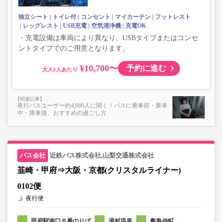
独立シート
トイレ付
コンセント
マイカーテン
フットレスト
レッグレスト
USB充電
空気清浄機
充電OK
・充電設備は車両により異なり、USBタイプまたはコンセ
ントタイプでのご用意となります。
¥10,700〜
予約に進む
大人
夜行バスユーザー約4,000人に聞く！バスに乗車前・乗車
中・降車後、おすすめの過ごし方
近鉄バス株式会社,山梨交通株式会社
韮崎・甲府⇒大阪・京都(クリスタルライナー)
0102便
夜行便
甲府駅南口６番のりば
湯村温泉
敷島仲町