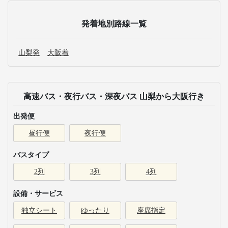
発着地別路線一覧
山梨発
大阪着
高速バス・夜行バス・深夜バス 山梨から大阪行き
出発便
昼行便
夜行便
バスタイプ
2列
3列
4列
設備・サービス
独立シート
ゆったり
座席指定