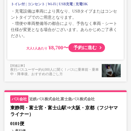
トイレ付
コンセント
Wi-Fi
USB充電
充電OK
・充電設備は車両により異なり、USBタイプまたはコンセ
ントタイプでのご用意となります。
・増便や車両整備等の都合により、予告なく車両・シート
仕様が変更となる場合がございます。あらかじめご了承く
ださい。
¥8,700〜
予約に進む
大人
夜行バスユーザー約4,000人に聞く！バスに乗車前・乗車
中・降車後、おすすめの過ごし方
近鉄バス株式会社,富士急バス株式会社
東静岡・富士宮・富士山駅⇒大阪・京都（フジヤマ
ライナー）
0101便
夜行便