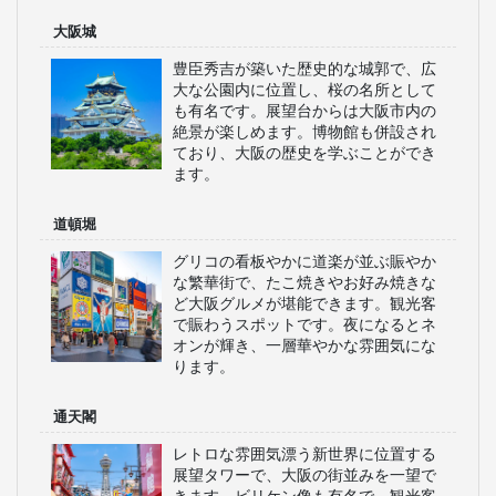
大阪城
豊臣秀吉が築いた歴史的な城郭で、広
大な公園内に位置し、桜の名所として
も有名です。展望台からは大阪市内の
絶景が楽しめます。博物館も併設され
ており、大阪の歴史を学ぶことができ
ます。
道頓堀
グリコの看板やかに道楽が並ぶ賑やか
な繁華街で、たこ焼きやお好み焼きな
ど大阪グルメが堪能できます。観光客
で賑わうスポットです。夜になるとネ
オンが輝き、一層華やかな雰囲気にな
ります。
通天閣
レトロな雰囲気漂う新世界に位置する
展望タワーで、大阪の街並みを一望で