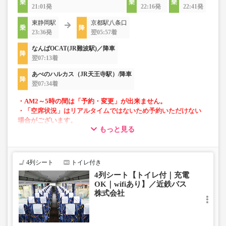
21:01発
22:16発
22:41発
東静岡駅
京都駅八条口
23:36発
翌05:57着
なんばOCAT(JR難波駅)／降車
翌07:13着
あべのハルカス（JR天王寺駅）/降車
翌07:34着
・AM2～5時の間は「予約・変更」が出来ません。
・「空席状況」はリアルタイムではないため予約いただけない
場合がございます。
もっと見る
・車両は予告なく変更となる場合がございます。これに伴い、
座席やシート設備が変更となる場合がございますので、あらか
じめご了承ください。
4列シート
トイレ付き
4列シート【トイレ付｜充電
OK｜wifiあり】／近鉄バス
株式会社