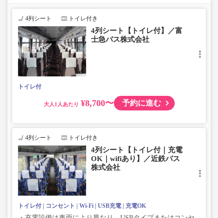
じめご了承ください。
4列シート
トイレ付き
4列シート【トイレ付】／富
士急バス株式会社
トイレ付
¥8,700〜
予約に進む
大人
4列シート
トイレ付き
4列シート【トイレ付｜充電
OK｜wifiあり】／近鉄バス
株式会社
トイレ付
コンセント
Wi-Fi
USB充電
充電OK
・充電設備は車両により異なり、USBタイプまたはコンセ