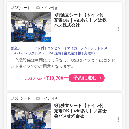
じめご了承ください。
3列シート
トイレ付き
3列独立シート【トイレ付｜
充電OK｜wifiあり】／近鉄
バス株式会社
独立シート
トイレ付
コンセント
マイカーテン
フットレスト
Wi-Fi
レッグレスト
USB充電
空気清浄機
充電OK
・充電設備は車両により異なり、USBタイプまたはコンセ
ントタイプでのご用意となります。
¥10,700〜
予約に進む
大人
3列シート
トイレ付き
3列独立シート【トイレ付｜
充電OK｜wifiあり】／富士
急バス株式会社