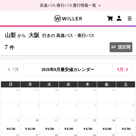
高速バス/夜行バス運行情報一覧
山梨
大阪
から
行きの
高速バス・夜行バス
7
件
逆区間
7月
2026年8月最安値カレンダー
9月
日
月
火
水
木
金
土
26
27
28
29
30
31
1
2
3
4
5
6
7
8
9
10
11
12
13
14
15
￥8,700
￥10,700
￥8,700
￥8,700
￥8,700
￥8,500
￥8,700
16
17
18
19
20
21
22