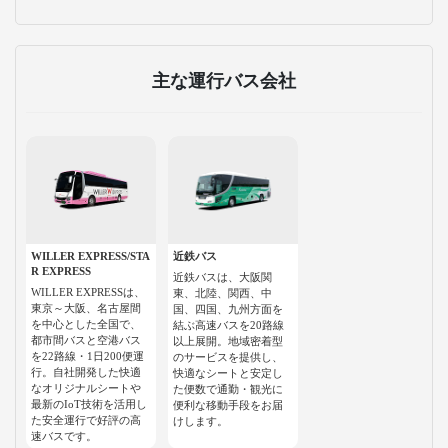
主な運行バス会社
WILLER EXPRESS/STA
近鉄バス
R EXPRESS
近鉄バスは、大阪関
WILLER EXPRESSは、
東、北陸、関西、中
東京～大阪、名古屋間
国、四国、九州方面を
を中心とした全国で、
結ぶ高速バスを20路線
都市間バスと空港バス
以上展開。地域密着型
を22路線・1日200便運
のサービスを提供し、
行。自社開発した快適
快適なシートと安定し
なオリジナルシートや
た便数で通勤・観光に
最新のIoT技術を活用し
便利な移動手段をお届
た安全運行で好評の高
けします。
速バスです。