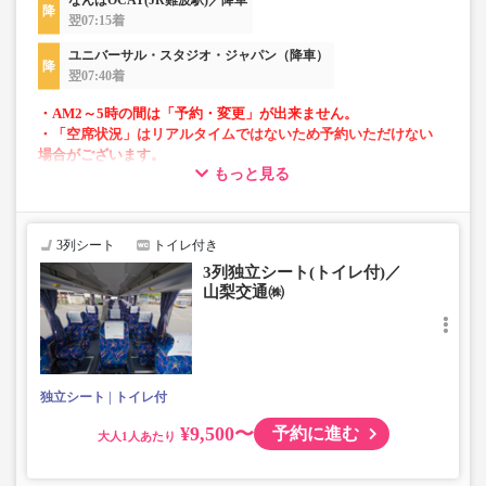
なんばOCAT(JR難波駅)／降車
翌07:15着
ユニバーサル・スタジオ・ジャパン（降車）
翌07:40着
・AM2～5時の間は「予約・変更」が出来ません。
・「空席状況」はリアルタイムではないため予約いただけない
場合がございます。
もっと見る
・車両は予告なく変更となる場合がございます。これに伴い、
座席やシート設備が変更となる場合がございますので、あらか
じめご了承ください。
3列シート
トイレ付き
3列独立シート(トイレ付)／
山梨交通㈱
独立シート
トイレ付
¥9,500〜
予約に進む
大人