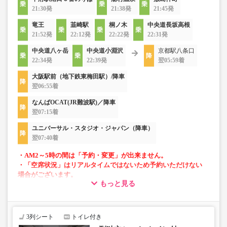
21:30発
21:38発
21:45発
竜王
韮崎駅
桐ノ木
中央道長坂高根
21:52発
22:12発
22:22発
22:31発
中央道八ヶ岳
中央道小淵沢
京都駅八条口
22:34発
22:39発
翌05:59着
大阪駅前（地下鉄東梅田駅）/降車
翌06:55着
なんばOCAT(JR難波駅)／降車
翌07:15着
ユニバーサル・スタジオ・ジャパン（降車）
翌07:40着
・AM2～5時の間は「予約・変更」が出来ません。
・「空席状況」はリアルタイムではないため予約いただけない
場合がございます。
もっと見る
・車両は予告なく変更となる場合がございます。これに伴い、
座席やシート設備が変更となる場合がございますので、あらか
じめご了承ください。
3列シート
トイレ付き