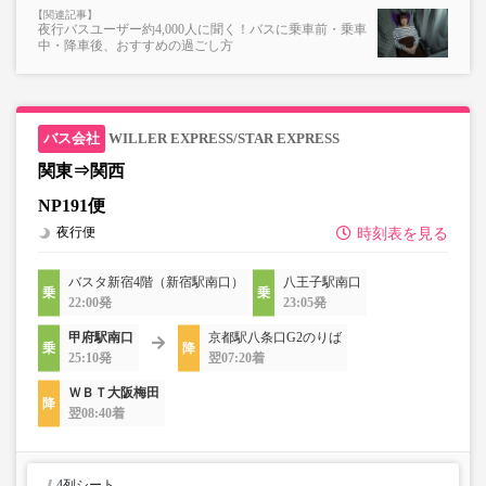
夜行バスユーザー約4,000人に聞く！バスに乗車前・乗車
中・降車後、おすすめの過ごし方
WILLER EXPRESS/STAR EXPRESS
関東⇒関西
NP191便
夜行便
時刻表を見る
バスタ新宿4階（新宿駅南口）
八王子駅南口
22:00発
23:05発
甲府駅南口
京都駅八条口G2のりば
25:10発
翌07:20着
ＷＢＴ大阪梅田
翌08:40着
4列シート