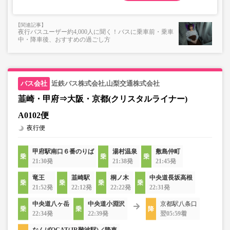
夜行バスユーザー約4,000人に聞く！バスに乗車前・乗車
中・降車後、おすすめの過ごし方
近鉄バス株式会社,山梨交通株式会社
韮崎・甲府⇒大阪・京都(クリスタルライナー)
A0102便
夜行便
甲府駅南口６番のりば
湯村温泉
敷島仲町
21:30発
21:38発
21:45発
竜王
韮崎駅
桐ノ木
中央道長坂高根
21:52発
22:12発
22:22発
22:31発
中央道八ヶ岳
中央道小淵沢
京都駅八条口
22:34発
22:39発
翌05:59着