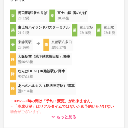
河口湖駅2番のりば
富士山駅1番のりば
20:32発
20:44発
富士急ハイランドバスターミナル
富士宮駅
富士駅
21:01発
22:16発
22:41発
東静岡駅
京都駅八条口
23:36発
翌05:57着
大阪駅前（地下鉄東梅田駅）/降車
翌06:53着
なんばOCAT(JR難波駅)／降車
翌07:13着
あべのハルカス（JR天王寺駅）/降車
翌07:34着
・AM2～5時の間は「予約・変更」が出来ません。
・「空席状況」はリアルタイムではないため予約いただけない
場合がございます。
もっと見る
・車両は予告なく変更となる場合がございます。これに伴い、
座席やシート設備が変更となる場合がございますので、あらか