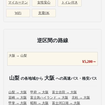
マイカーテン
女性安心
トイレ付き
WiFi
充電OK
逆区間の路線
大阪
→
山梨
¥
5,200
～
山梨
大阪
の各地域から
への高速バス・格安バス
山梨
→
大阪
甲府
→
大阪
富士吉田
→
大阪
韮崎
→
大阪
富士急ハイランド
→
大阪
北杜
→
大阪
甲斐
→
大阪
昭和
→
大阪
富士河口湖
→
大阪