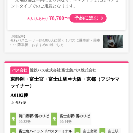
ントタイプでのご用意となります。
¥8,700〜
予約に進む
大人
夜行バスユーザー約4,000人に聞く！バスに乗車前・乗車
中・降車後、おすすめの過ごし方
近鉄バス株式会社,富士急バス株式会社
東静岡・富士宮・富士山駅⇒大阪・京都（フジヤマ
ライナー）
A0102便
夜行便
河口湖駅2番のりば
富士山駅1番のりば
20:32発
20:44発
富士急ハイランドバスターミナル
富士宮駅
富士駅