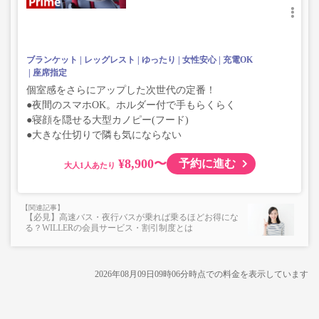
ブランケット
レッグレスト
ゆったり
女性安心
充電OK
座席指定
個室感をさらにアップした次世代の定番！
●夜間のスマホOK。ホルダー付で手もらくらく
●寝顔を隠せる大型カノピー(フード)
●大きな仕切りで隣も気にならない
¥8,900〜
予約に進む
大人
【必見】高速バス・夜行バスが乗れば乗るほどお得にな
る？WILLERの会員サービス・割引制度とは
2026年08月09日09時06分
時点での料金を表示しています