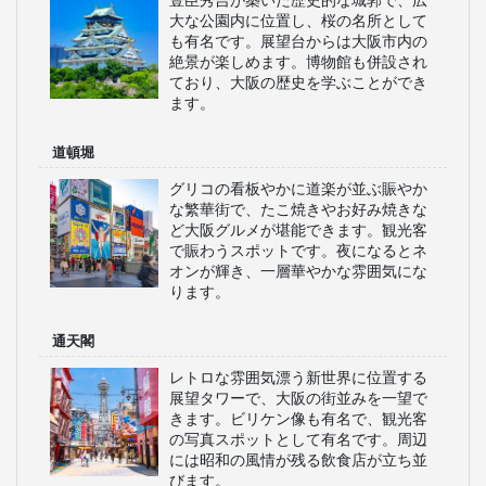
豊臣秀吉が築いた歴史的な城郭で、広
大な公園内に位置し、桜の名所として
も有名です。展望台からは大阪市内の
絶景が楽しめます。博物館も併設され
ており、大阪の歴史を学ぶことができ
ます。
道頓堀
グリコの看板やかに道楽が並ぶ賑やか
な繁華街で、たこ焼きやお好み焼きな
ど大阪グルメが堪能できます。観光客
で賑わうスポットです。夜になるとネ
オンが輝き、一層華やかな雰囲気にな
ります。
通天閣
レトロな雰囲気漂う新世界に位置する
展望タワーで、大阪の街並みを一望で
きます。ビリケン像も有名で、観光客
の写真スポットとして有名です。周辺
には昭和の風情が残る飲食店が立ち並
びます。