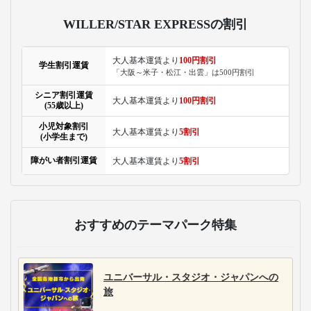
WILLER/STAR EXPRESSの割引
大人基本運賃より
100円割引
学生割引運賃
「大阪～米子・松江・出雲」は500円割引
シニア割引運賃
大人基本運賃より
100円割引
(55歳以上)
小児対象割引
大人基本運賃より
5割引
(小学生まで)
障がい者割引運賃
大人基本運賃より
5割引
おすすめのテーマパーク特集
ユニバーサル・スタジオ・ジャパンへの
旅