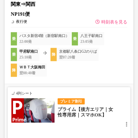
関東⇒関西
NP191便
夜行便
時刻表を見る
バスタ新宿4階（新宿駅南口）
八王子駅南口
22:00発
23:05発
甲府駅南口
京都駅八条口G2のりば
25:10発
翌07:20着
ＷＢＴ大阪梅田
翌08:40着
4列シート
プレミア割引
プライム【後方エリア｜女
性専用席｜スマホOK】