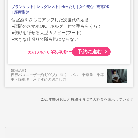
ブランケット
レッグレスト
ゆったり
女性安心
充電OK
座席指定
個室感をさらにアップした次世代の定番！
●夜間のスマホOK。ホルダー付で手もらくらく
●寝顔を隠せる大型カノピー(フード)
●大きな仕切りで隣も気にならない
¥8,400〜
予約に進む
大人
夜行バスユーザー約4,000人に聞く！バスに乗車前・乗車
中・降車後、おすすめの過ごし方
2026年08月10日04時58分
時点での料金を表示しています