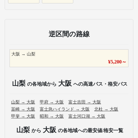
逆区間の路線
大阪
→
山梨
¥
5,200
～
山梨
大阪
の各地域から
への高速バス・格安バス
山梨
→
大阪
甲府
→
大阪
富士吉田
→
大阪
韮崎
→
大阪
富士急ハイランド
→
大阪
北杜
→
大阪
甲斐
→
大阪
昭和
→
大阪
富士河口湖
→
大阪
山梨
大阪
から
の各地域への最安値/格安一覧