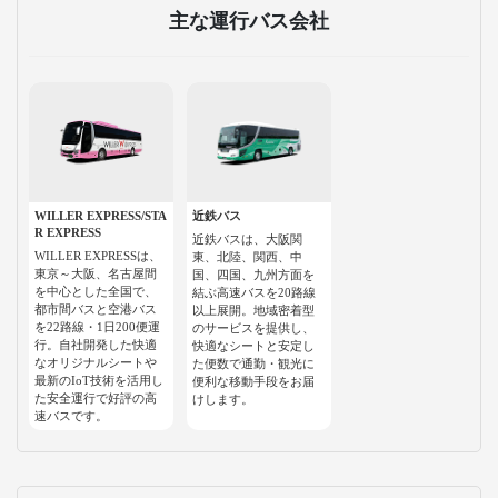
主な運行バス会社
WILLER EXPRESS/STA
近鉄バス
R EXPRESS
近鉄バスは、大阪関
WILLER EXPRESSは、
東、北陸、関西、中
東京～大阪、名古屋間
国、四国、九州方面を
を中心とした全国で、
結ぶ高速バスを20路線
都市間バスと空港バス
以上展開。地域密着型
を22路線・1日200便運
のサービスを提供し、
行。自社開発した快適
快適なシートと安定し
なオリジナルシートや
た便数で通勤・観光に
最新のIoT技術を活用し
便利な移動手段をお届
た安全運行で好評の高
けします。
速バスです。