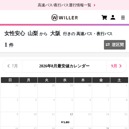
高速バス/夜行バス運行情報一覧
女性安心
山梨
大阪
から
行きの
高速バス・夜行バス
1
件
逆区間
7月
2026年8月最安値カレンダー
9月
日
月
火
水
木
金
土
26
27
28
29
30
31
1
2
3
4
5
6
7
8
9
10
11
12
13
14
15
￥9,400
16
17
18
19
20
21
22