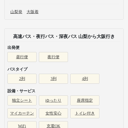
山梨発
大阪着
高速バス・夜行バス・深夜バス 山梨から大阪行き
出発便
昼行便
夜行便
バスタイプ
2列
3列
4列
設備・サービス
独立シート
ゆったり
座席指定
マイカーテン
女性安心
トイレ付き
WiFi
充電OK