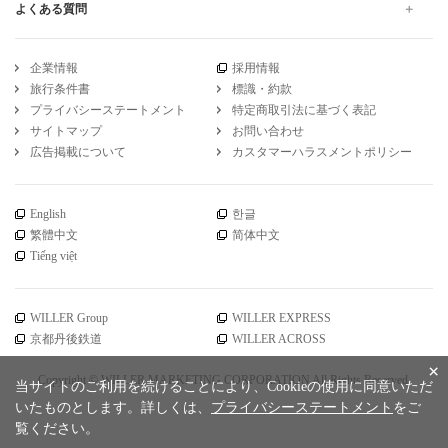
よくある質問
企業情報
採用情報
旅行条件書
標識・約款
プライバシーステートメント
特定商取引法に基づく表記
サイトマップ
お問い合わせ
広告掲載について
カスタマーハラスメントポリシー
English
한글
繁體中文
简体中文
Tiếng việt
WILLER Group
WILLER EXPRESS
京都丹後鉄道
WILLER ACROSS
×
Copyright © WILLER MARKETING CORPORATION All Rights Reserved.
当サイトのご利用を続けることにより、Cookieの使用に同意いただ
いたものとします。詳しくは、
プライバシーステートメント
をご
覧ください。