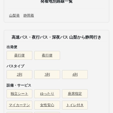
発着地別路線一覧
山梨発
静岡着
高速バス・夜行バス・深夜バス 山梨から静岡行き
出発便
昼行便
夜行便
バスタイプ
2列
3列
4列
設備・サービス
独立シート
ゆったり
座席指定
マイカーテン
女性安心
トイレ付き