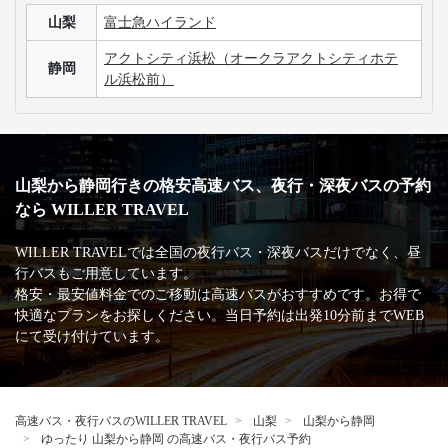
山梨
富士急ハイランド
アクトシティ浜松（オークラアクトシティホテ
静岡
ル浜松前）
山梨から静岡行きの格安高速バス、夜行・深夜バスの予約
なら WILLER TRAVEL
WILLER TRAVELでは全国の夜行バス・深夜バスだけでなく、昼
行バスもご用意しています。
格安・最安値料金でのご移動は高速バスがおすすめです。お得で
快適なプランをお探しください。当日予約は出発10分前までWEB
にて受け付けています。
高速バス・夜行バスのWILLER TRAVEL
山梨
山梨から静岡
ゆったり 山梨から静岡 の高速バス・夜行バス予約