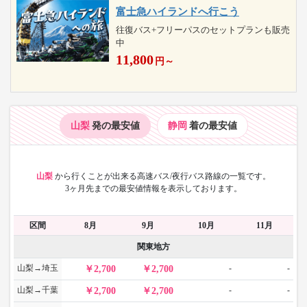
富士急ハイランドへ行こう
往復バス+フリーパスのセットプランも販売
中
11,800
円～
山梨
発の最安値
静岡
着の最安値
山梨
から
行くことが出来る高速バス/夜行バス路線の一覧です。
3ヶ月先までの最安値情報を表示しております。
区間
8月
9月
10月
11月
関東地方
山梨→埼玉
-
-
2,700
2,700
山梨→千葉
-
-
2,700
2,700