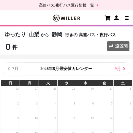
高速バス/夜行バス運行情報一覧
ゆったり
山梨
静岡
から
行きの
高速バス・夜行バス
逆区間
7月
2026年8月最安値カレンダー
9月
日
月
火
水
木
金
土
26
27
28
29
30
31
1
2
3
4
5
6
7
8
9
10
11
12
13
14
15