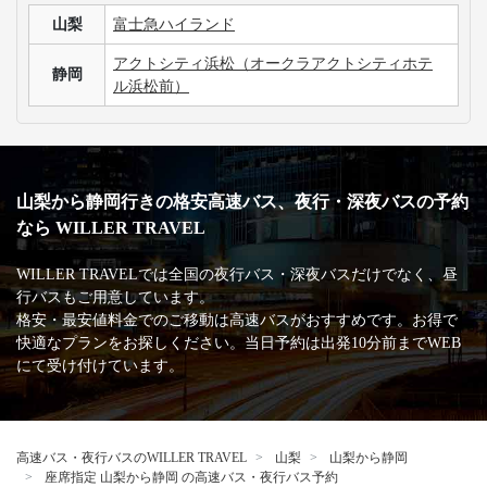
山梨
富士急ハイランド
アクトシティ浜松（オークラアクトシティホテ
静岡
ル浜松前）
山梨から静岡行きの格安高速バス、夜行・深夜バスの予約
なら WILLER TRAVEL
WILLER TRAVELでは全国の夜行バス・深夜バスだけでなく、昼
行バスもご用意しています。
格安・最安値料金でのご移動は高速バスがおすすめです。お得で
快適なプランをお探しください。当日予約は出発10分前までWEB
にて受け付けています。
高速バス・夜行バスのWILLER TRAVEL
山梨
山梨から静岡
座席指定 山梨から静岡 の高速バス・夜行バス予約