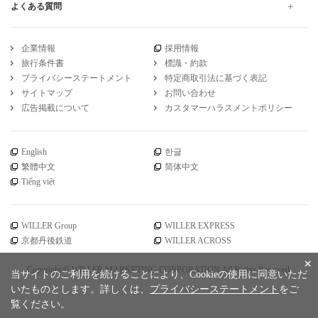
よくある質問
企業情報
採用情報
旅行条件書
標識・約款
プライバシーステートメント
特定商取引法に基づく表記
サイトマップ
お問い合わせ
広告掲載について
カスタマーハラスメントポリシー
English
한글
繁體中文
简体中文
Tiếng việt
WILLER Group
WILLER EXPRESS
京都丹後鉄道
WILLER ACROSS
×
Copyright © WILLER MARKETING CORPORATION All Rights Reserved.
当サイトのご利用を続けることにより、Cookieの使用に同意いただ
いたものとします。詳しくは、
プライバシーステートメント
をご
覧ください。