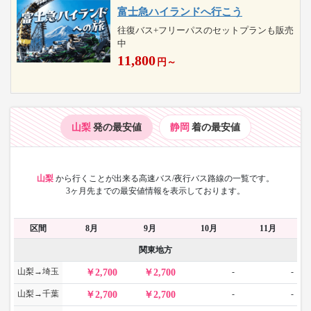
富士急ハイランドへ行こう
往復バス+フリーパスのセットプランも販売
中
11,800
円～
山梨
発の最安値
静岡
着の最安値
山梨
から
行くことが出来る高速バス/夜行バス路線の一覧です。
3ヶ月先までの最安値情報を表示しております。
区間
8月
9月
10月
11月
関東地方
山梨→埼玉
-
-
2,700
2,700
山梨→千葉
-
-
2,700
2,700