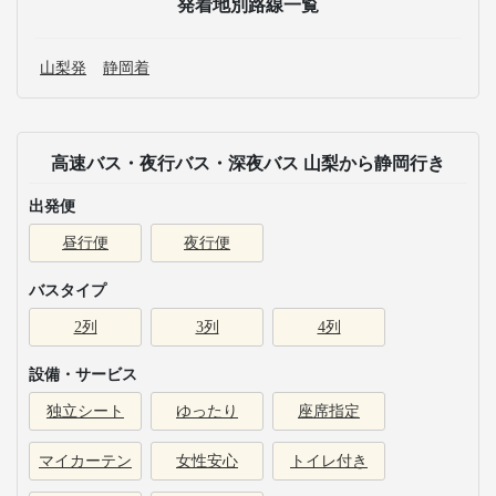
発着地別路線一覧
山梨発
静岡着
高速バス・夜行バス・深夜バス 山梨から静岡行き
出発便
昼行便
夜行便
バスタイプ
2列
3列
4列
設備・サービス
独立シート
ゆったり
座席指定
マイカーテン
女性安心
トイレ付き