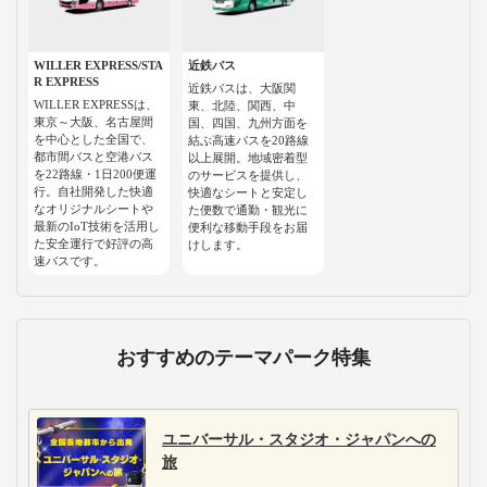
WILLER EXPRESS/STA
近鉄バス
R EXPRESS
近鉄バスは、大阪関
WILLER EXPRESSは、
東、北陸、関西、中
東京～大阪、名古屋間
国、四国、九州方面を
を中心とした全国で、
結ぶ高速バスを20路線
都市間バスと空港バス
以上展開。地域密着型
を22路線・1日200便運
のサービスを提供し、
行。自社開発した快適
快適なシートと安定し
なオリジナルシートや
た便数で通勤・観光に
最新のIoT技術を活用し
便利な移動手段をお届
た安全運行で好評の高
けします。
速バスです。
おすすめのテーマパーク特集
ユニバーサル・スタジオ・ジャパンへの
旅