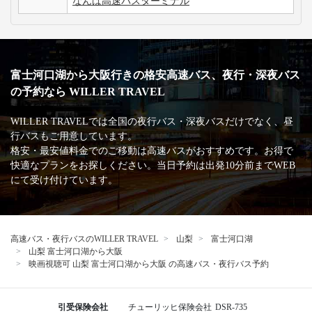
なんば高速バスターミナル
富士河口湖から大阪行きの格安高速バス、夜行・深夜バス
の予約なら WILLER TRAVEL
WILLER TRAVELでは全国の夜行バス・深夜バスだけでなく、昼
行バスもご用意しています。
格安・最安値料金でのご移動は高速バスがおすすめです。お得で
快適なプランをお探しください。当日予約は出発10分前までWEB
にて受け付けています。
高速バス・夜行バスのWILLER TRAVEL
山梨
富士河口湖
山梨 富士河口湖から大阪
映画視聴可 山梨 富士河口湖から大阪 の高速バス・夜行バス予約
引受保険会社
チューリッヒ保険会社
DSR-735