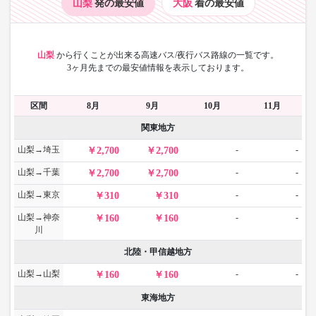
山梨
発の最安値
大阪
着の最安値
山梨
から
行くことが出来る高速バス/夜行バス路線の一覧です。
3ヶ月先までの最安値情報を表示しております。
区間
8月
9月
10月
11月
関東地方
山梨→埼玉
-
-
2,700
2,700
山梨→千葉
-
-
2,700
2,700
山梨→東京
-
-
310
310
山梨→神奈
-
-
160
160
川
北陸・甲信越地方
山梨→山梨
-
-
160
160
東海地方