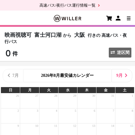
高速バス/夜行バス運行情報一覧
映画視聴可
富士河口湖
大阪
から
行きの
高速バス・夜
行バス
逆区間
7月
2026年8月最安値カレンダー
9月
日
月
火
水
木
金
土
26
27
28
29
30
31
1
2
3
4
5
6
7
8
9
10
11
12
13
14
15