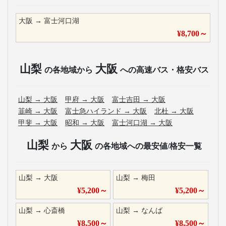
大阪
→
富士河口湖
¥
8,700
～
山梨
大阪
の各地域から
への高速バス・格安バス
山梨
→
大阪
甲府
→
大阪
富士吉田
→
大阪
韮崎
→
大阪
富士急ハイランド
→
大阪
北杜
→
大阪
甲斐
→
大阪
昭和
→
大阪
富士河口湖
→
大阪
山梨
大阪
から
の各地域への最安値/格安一覧
山梨
→
大阪
山梨
→
梅田
¥
5,200
～
¥
5,200
～
山梨
→
心斎橋
山梨
→
なんば
¥
8,500
～
¥
8,500
～