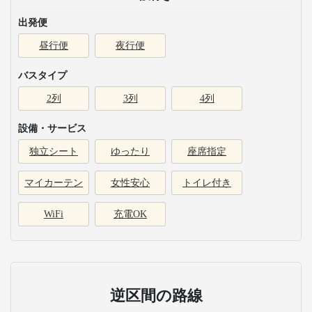
出発便
昼行便
夜行便
バスタイプ
2列
3列
4列
設備・サービス
独立シート
ゆったり
座席指定
マイカーテン
女性安心
トイレ付き
WiFi
充電OK
逆区間の路線