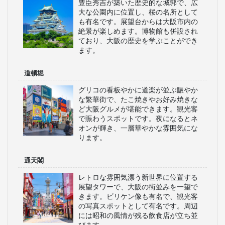
豊臣秀吉が築いた歴史的な城郭で、広
大な公園内に位置し、桜の名所として
も有名です。展望台からは大阪市内の
絶景が楽しめます。博物館も併設され
ており、大阪の歴史を学ぶことができ
ます。
道頓堀
グリコの看板やかに道楽が並ぶ賑やか
な繁華街で、たこ焼きやお好み焼きな
ど大阪グルメが堪能できます。観光客
で賑わうスポットです。夜になるとネ
オンが輝き、一層華やかな雰囲気にな
ります。
通天閣
レトロな雰囲気漂う新世界に位置する
展望タワーで、大阪の街並みを一望で
きます。ビリケン像も有名で、観光客
の写真スポットとして有名です。周辺
には昭和の風情が残る飲食店が立ち並