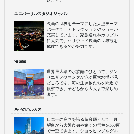
びます。
ユニバーサルスタジオジャパン
映画の世界をテーマにした大型テーマ
パークで、アトラクションやショーが
充実しています。家族連れやカップル
に人気で、ハリウッド映画の世界観を
体験できるのが魅力です。
海遊館
世界最大級の水族館のひとつで、ジン
ベエザメやマンタが泳ぐ巨大水槽が見
どころです。海の生き物たちを間近で
観察でき、子どもから大人まで楽しめ
ます。
あべのハルカス
日本一の高さを誇る超高層ビルで、展
望台から大阪市街や遠くの景色を360度
で一望できます。ショッピングやグル