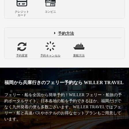
クレジット
コンビニ
カード
予約方法
予約変更
予約キャンセル
乗船方法
福岡から兵庫行きのフェリー予約なら WILLER TRAVEL
フェリー・船を全国から簡単予約！WILLER フェリー・船旅の予
約ポータルサイト。日本各地の船を予約できるほか、福岡だけで
なく九州発着の便も多数ございます。WILLER TRAVELではフェ
リー・船と高速バスやホテルのお得なセットプランもご用意して
います。