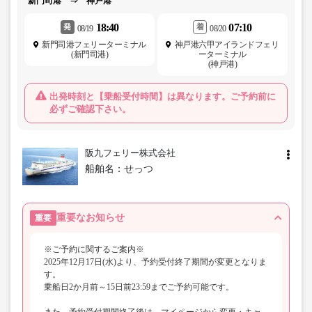
新門司港 ⇒ 神戸港
18:40
07:10
発
着
08/19
08/20
新門司港フェリーターミナル
神戸港六甲アイランドフェリ
(新門司港)
ーターミナル
(神戸港)
出発時刻と【乗船受付時間】は異なります。ご予約前に
必ずご確認下さい。
阪九フェリー株式会社
船舶名：
せっつ
重要なお知らせ
重要
※ご予約に関するご案内※
2025年12月17日(水)より、予約受付終了期間が変更となりま
す。
乗船日2か月前～15日前23:59までご予約可能です。
また、予約受付期間終了後は、マイページから変更・キャ