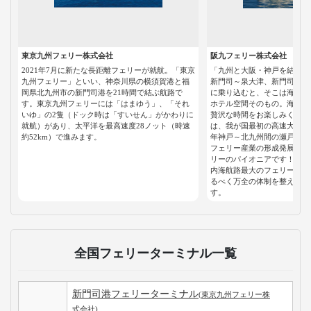
東京九州フェリー株式会社
阪九フェリー株式会社
2021年7月に新たな長距離フェリーが就航。「東京
「九州と大阪・神戸を結ぶ、
九州フェリー」といい、神奈川県の横須賀港と福
新門司～泉大津、新門司～神
岡県北九州市の新門司港を21時間で結ぶ航路で
に乗り込むと、そこは海沿い
す。東京九州フェリーには「はまゆう」、「それ
ホテル空間そのもの。海を見
いゆ」の2隻（ドック時は「すいせん」がかわりに
贅沢な時間をお楽しみくださ
就航）があり、太平洋を最高速度28ノット（時速
は、我が国最初の高速大型カ
約52km）で進みます。
年神戸～北九州間の瀬戸内海
フェリー産業の形成発展の基
リーのパイオニアです！15,
内海航路最大のフェリーを投
るべく万全の体制を整えてお
す。
全国フェリーターミナル一覧
新門司港フェリーターミナル
(東京九州フェリー株
式会社)