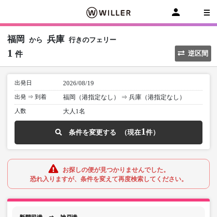
福岡
兵庫
から
行きのフェリー
1
件
逆区間
出発日
2026/08/19
出発 ⇒ 到着
福岡（港指定なし）
⇒
兵庫（港指定なし）
人数
大人1名
1
条件を変更する
お探しの便が見つかりませんでした。
恐れ入りますが、条件を変えて再度検索してください。