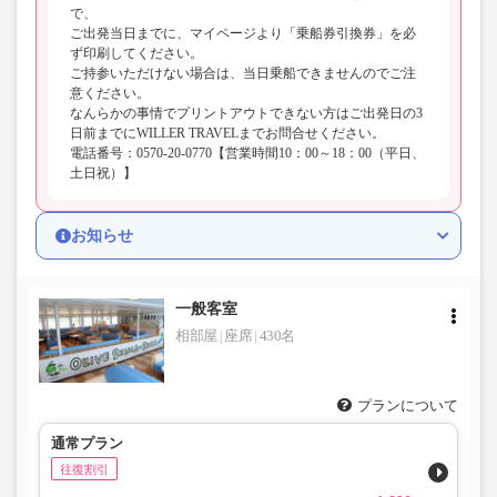
で、
ご出発当日までに、マイページより「乗船券引換券」を必
ず印刷してください。
ご持参いただけない場合は、当日乗船できませんのでご注
意ください。
なんらかの事情でプリントアウトできない方はご出発日の3
日前までにWILLER TRAVELまでお問合せください。
電話番号：0570-20-0770【営業時間10：00～18：00（平日、
土日祝）】
お知らせ
一般客室
相部屋
座席
430名
プランについて
通常プラン
往復割引