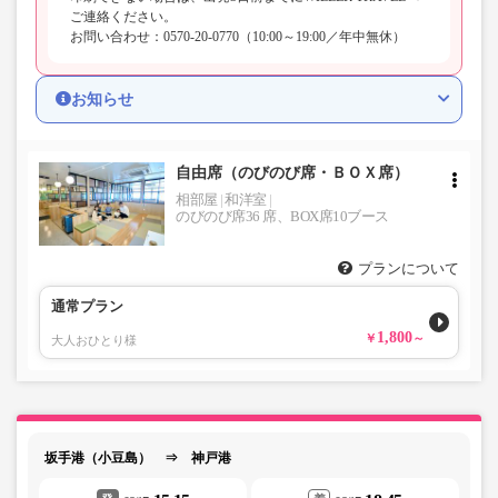
ご連絡ください。
お問い合わせ：0570-20-0770（10:00～19:00／年中無休）
お知らせ
自由席（のびのび席・ＢＯＸ席）
相部屋
和洋室
のびのび席36 席、BOX席10ブース
プランについて
通常プラン
1,800
大人おひとり様
坂手港（小豆島） ⇒ 神戸港