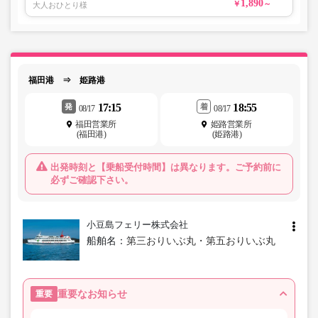
1,890
大人おひとり様
福田港 ⇒ 姫路港
17:15
18:55
発
着
08/17
08/17
福田営業所
姫路営業所
(福田港)
(姫路港)
出発時刻と【乗船受付時間】は異なります。ご予約前に
必ずご確認下さい。
小豆島フェリー株式会社
船舶名：
第三おりいぶ丸・第五おりいぶ丸
重要なお知らせ
重要