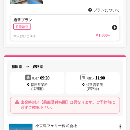
プランについて
通常プラン
往復割引
1,890
大人おひとり様
福田港 ⇒ 姫路港
09:20
11:00
発
着
08/17
08/17
福田営業所
姫路営業所
(福田港)
(姫路港)
出発時刻と【乗船受付時間】は異なります。ご予約前に
必ずご確認下さい。
小豆島フェリー株式会社