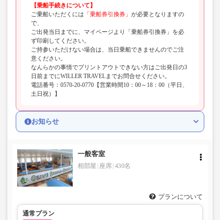
【乗船手続きについて】
ご乗船いただくには
「乗船券引換券」
が必要となりますの
で、
ご出発当日までに、マイページより「乗船券引換券」を必
ず印刷してください。
ご持参いただけない場合は、当日乗船できませんのでご注
意ください。
なんらかの事情でプリントアウトできない方はご出発日の3
日前までにWILLER TRAVELまでお問合せください。
電話番号：0570-20-0770【営業時間10：00～18：00（平日、
土日祝）】
お知らせ
一般客室
相部屋
座席
430名
プランについて
通常プラン