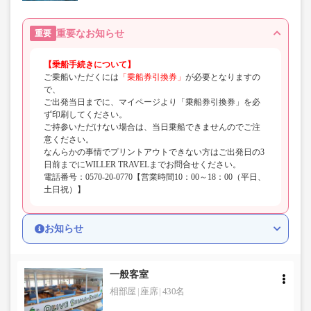
重要なお知らせ
重要
【乗船手続きについて】
ご乗船いただくには
「乗船券引換券」
が必要となりますの
で、
ご出発当日までに、マイページより「乗船券引換券」を必
ず印刷してください。
ご持参いただけない場合は、当日乗船できませんのでご注
意ください。
なんらかの事情でプリントアウトできない方はご出発日の3
日前までにWILLER TRAVELまでお問合せください。
電話番号：0570-20-0770【営業時間10：00～18：00（平日、
土日祝）】
お知らせ
一般客室
相部屋
座席
430名