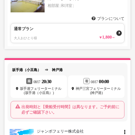
相部屋
和洋室
プランについて
通常プラン
1,800
大人おひとり様
坂手港（小豆島） ⇒ 神戸港
20:30
00:00
発
着
08/17
08/17
坂手港フェリーターミナル
神戸三宮フェリーターミナル
(坂手港（小豆島）)
(神戸港)
出発時刻と【乗船受付時間】は異なります。ご予約前に
必ずご確認下さい。
ジャンボフェリー株式会社