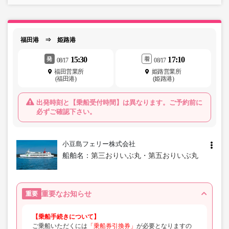
福田港 ⇒ 姫路港
15:30
17:10
発
着
08/17
08/17
福田営業所
姫路営業所
(福田港)
(姫路港)
出発時刻と【乗船受付時間】は異なります。ご予約前に
必ずご確認下さい。
小豆島フェリー株式会社
船舶名：
第三おりいぶ丸・第五おりいぶ丸
重要なお知らせ
重要
【乗船手続きについて】
ご乗船いただくには
「乗船券引換券」
が必要となりますの