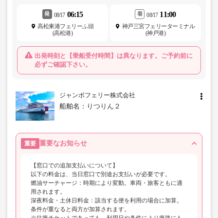
06:15
11:00
発
着
08/17
08/17
高松東港フェリーふ頭
神戸三宮フェリーターミナル
(高松港)
(神戸港)
出発時刻と【乗船受付時間】は異なります。ご予約前に
必ずご確認下さい。
ジャンボフェリー株式会社
船舶名：
りつりん２
重要なお知らせ
重要
【窓口での追加支払いについて】
以下の料金は、当日窓口で別途お支払いが必要です。
燃油サーチャージ：時期により変動。車両・旅客ともに適
用されます。
深夜料金・土休日料金：該当する便を利用の場合に加算。
条件が重なると両方が加算されます。
※往復チケットであっても、利用日や条件により復路にも