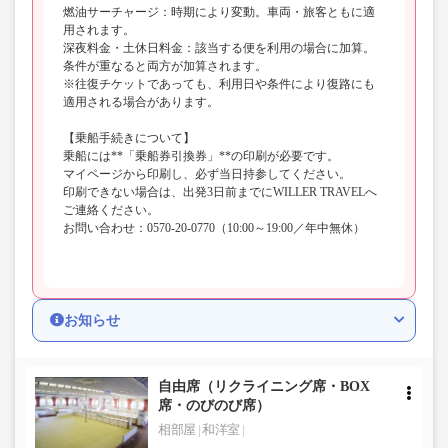
燃油サーチャージ：時期により変動。車両・旅客ともに適
用されます。
深夜料金・土休日料金：該当する便を利用の場合に加算。
条件が重なると両方が加算されます。
※往復チケットであっても、利用日や条件により復路にも
適用される場合があります。
【乗船手続きについて】
乗船には**「乗船券引換券」**の印刷が必要です。
マイページから印刷し、必ず当日持参してください。
印刷できない場合は、出発3日前までにWILLER TRAVELへ
ご連絡ください。
お問い合わせ：0570-20-0770（10:00～19:00／年中無休）
お知らせ
自由席（リクライニング席・BOX
席・のびのび席）
相部屋
和洋室