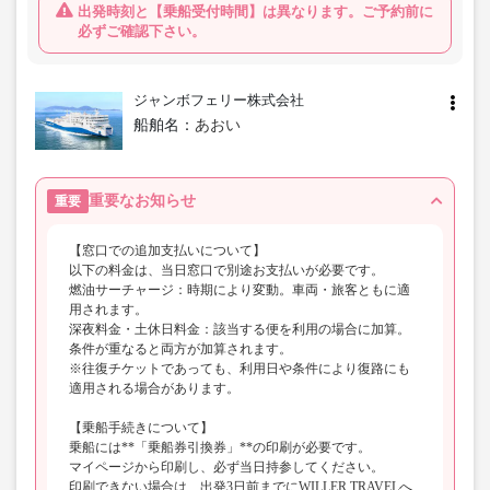
出発時刻と【乗船受付時間】は異なります。ご予約前に
必ずご確認下さい。
ジャンボフェリー株式会社
船舶名：
あおい
重要なお知らせ
重要
【窓口での追加支払いについて】
以下の料金は、当日窓口で別途お支払いが必要です。
燃油サーチャージ：時期により変動。車両・旅客ともに適
用されます。
深夜料金・土休日料金：該当する便を利用の場合に加算。
条件が重なると両方が加算されます。
※往復チケットであっても、利用日や条件により復路にも
適用される場合があります。
【乗船手続きについて】
乗船には**「乗船券引換券」**の印刷が必要です。
マイページから印刷し、必ず当日持参してください。
印刷できない場合は、出発3日前までにWILLER TRAVELへ