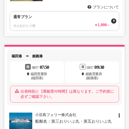
プランについて
通常プラン
1,800
大人おひとり様
福田港 ⇒ 姫路港
07:50
09:30
発
着
08/17
08/17
福田営業所
姫路営業所
(福田港)
(姫路港)
出発時刻と【乗船受付時間】は異なります。ご予約前に
必ずご確認下さい。
小豆島フェリー株式会社
船舶名：
第三おりいぶ丸・第五おりいぶ丸