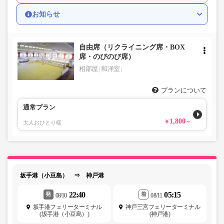
お知らせ
自由席（リクライニング席・BOX
席・のびのび席）
相部屋
和洋室
プランについて
通常プラン
1,800
大人おひとり様
坂手港（小豆島） ⇒ 神戸港
22:40
05:15
発
着
08/10
08/11
坂手港フェリーターミナル
神戸三宮フェリーターミナル
(坂手港（小豆島）)
(神戸港)