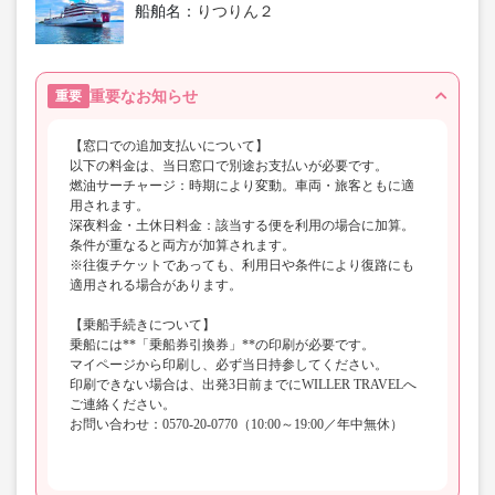
船舶名：
りつりん２
重要なお知らせ
重要
【窓口での追加支払いについて】
以下の料金は、当日窓口で別途お支払いが必要です。
燃油サーチャージ：時期により変動。車両・旅客ともに適
用されます。
深夜料金・土休日料金：該当する便を利用の場合に加算。
条件が重なると両方が加算されます。
※往復チケットであっても、利用日や条件により復路にも
適用される場合があります。
【乗船手続きについて】
乗船には**「乗船券引換券」**の印刷が必要です。
マイページから印刷し、必ず当日持参してください。
印刷できない場合は、出発3日前までにWILLER TRAVELへ
ご連絡ください。
お問い合わせ：0570-20-0770（10:00～19:00／年中無休）