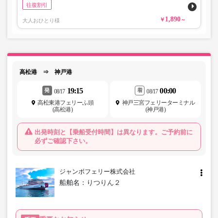
往復割引
1,890
大人おひとり様
高松港 ⇒ 神戸港
19:15
00:00
発
着
08/17
08/17
高松東港フェリーふ頭
神戸三宮フェリーターミナル
(高松港)
(神戸港)
出発時刻と【乗船受付時間】は異なります。ご予約前に
必ずご確認下さい。
ジャンボフェリー株式会社
船舶名：
りつりん２