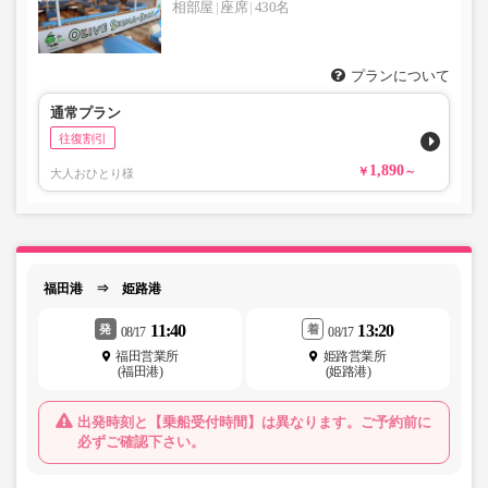
相部屋
座席
430名
プランについて
通常プラン
往復割引
1,890
大人おひとり様
福田港 ⇒ 姫路港
11:40
13:20
発
着
08/17
08/17
福田営業所
姫路営業所
(福田港)
(姫路港)
出発時刻と【乗船受付時間】は異なります。ご予約前に
必ずご確認下さい。