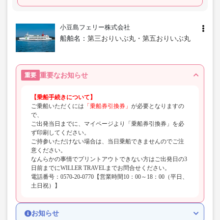
小豆島フェリー株式会社
船舶名：
第三おりいぶ丸・第五おりいぶ丸
重要なお知らせ
重要
【乗船手続きについて】
ご乗船いただくには
「乗船券引換券」
が必要となりますの
で、
ご出発当日までに、マイページより「乗船券引換券」を必
ず印刷してください。
ご持参いただけない場合は、当日乗船できませんのでご注
意ください。
なんらかの事情でプリントアウトできない方はご出発日の3
日前までにWILLER TRAVELまでお問合せください。
電話番号：0570-20-0770【営業時間10：00～18：00（平日、
土日祝）】
お知らせ