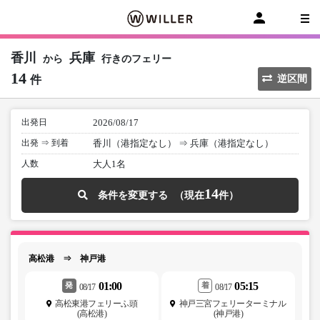
香川
兵庫
から
行きのフェリー
14
件
逆区間
出発日
2026/08/17
出発 ⇒ 到着
香川（港指定なし）
⇒
兵庫（港指定なし）
人数
大人1名
14
条件を変更する
高松港 ⇒ 神戸港
01:00
05:15
発
着
08/17
08/17
高松東港フェリーふ頭
神戸三宮フェリーターミナル
(高松港)
(神戸港)