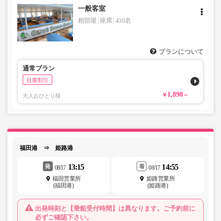
一般客室
相部屋
座席
430名
プランについて
通常プラン
往復割引
1,890
大人おひとり様
福田港 ⇒ 姫路港
13:15
14:55
発
着
08/17
08/17
福田営業所
姫路営業所
(福田港)
(姫路港)
出発時刻と【乗船受付時間】は異なります。ご予約前に
必ずご確認下さい。