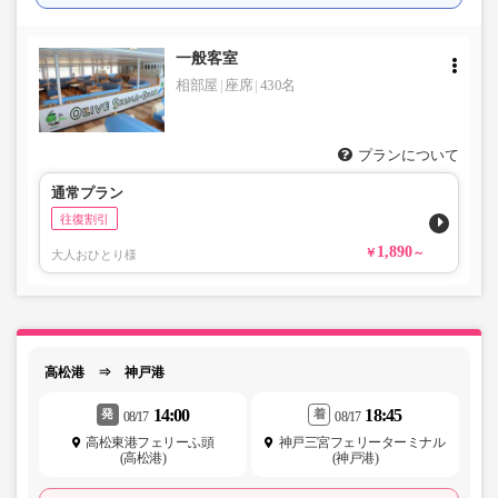
一般客室
相部屋
座席
430名
プランについて
通常プラン
往復割引
1,890
大人おひとり様
高松港 ⇒ 神戸港
14:00
18:45
発
着
08/17
08/17
高松東港フェリーふ頭
神戸三宮フェリーターミナル
(高松港)
(神戸港)