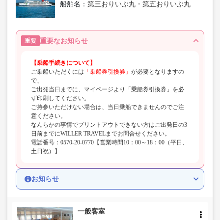
船舶名：
第三おりいぶ丸・第五おりいぶ丸
重要なお知らせ
重要
【乗船手続きについて】
ご乗船いただくには
「乗船券引換券」
が必要となりますの
で、
ご出発当日までに、マイページより「乗船券引換券」を必
ず印刷してください。
ご持参いただけない場合は、当日乗船できませんのでご注
意ください。
なんらかの事情でプリントアウトできない方はご出発日の3
日前までにWILLER TRAVELまでお問合せください。
電話番号：0570-20-0770【営業時間10：00～18：00（平日、
土日祝）】
お知らせ
一般客室