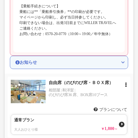
【乗船手続きについて】
乗船には**「乗船券引換券」**の印刷が必要です。
マイページから印刷し、必ず当日持参してください。
印刷できない場合は、出発3日前までにWILLER TRAVELへ
ご連絡ください。
お問い合わせ：0570-20-0770（10:00～19:00／年中無休）
お知らせ
自由席（のびのび席・ＢＯＸ席）
相部屋
和洋室
のびのび席36 席、BOX席10ブース
プランについて
通常プラン
1,800
大人おひとり様