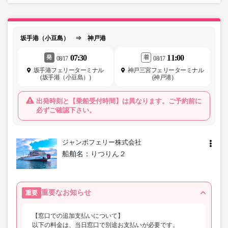
坂手港（小豆島） ⇒ 神戸港
07:30
11:00
発
着
08/17
08/17
坂手港フェリーターミナル
神戸三宮フェリーターミナル
(坂手港（小豆島）)
(神戸港)
出発時刻と【乗船受付時間】は異なります。ご予約前に
必ずご確認下さい。
ジャンボフェリー株式会社
船舶名：
りつりん２
重要なお知らせ
重要
【窓口での追加支払いについて】
以下の料金は、当日窓口で別途お支払いが必要です。