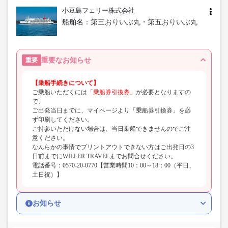
小豆島フェリー株式会社
船舶名：
第三おりいぶ丸・第五おりいぶ丸
重要なお知らせ
重要
【乗船手続きについて】
ご乗船いただくには
「乗船券引換券」
が必要となりますの
で、
ご出発当日までに、マイページより「乗船券引換券」を必
ず印刷してください。
ご持参いただけない場合は、当日乗船できませんのでご注
意ください。
なんらかの事情でプリントアウトできない方はご出発日の3
日前までにWILLER TRAVELまでお問合せください。
電話番号：0570-20-0770【営業時間10：00～18：00（平日、
土日祝）】
お知らせ