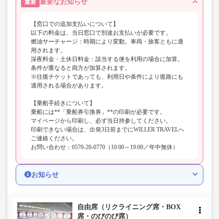
重要なお知らせ
重要
【窓口での追加支払いについて】
以下の料金は、当日窓口で別途お支払いが必要です。
燃油サーチャージ：時期により変動。車両・旅客ともに適
用されます。
深夜料金・土休日料金：該当する便を利用の場合に加算。
条件が重なると両方が加算されます。
※往復チケットであっても、利用日や条件により復路にも
適用される場合があります。
【乗船手続きについて】
乗船には**「乗船券引換券」**の印刷が必要です。
マイページから印刷し、必ず当日持参してください。
印刷できない場合は、出発3日前までにWILLER TRAVELへ
ご連絡ください。
お問い合わせ：0570-20-0770（10:00～19:00／年中無休）
お知らせ
自由席（リクライニング席・BOX
席・のびのび席）