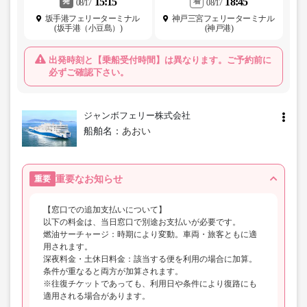
15:15
18:45
発
着
08/17
08/17
坂手港フェリーターミナル
神戸三宮フェリーターミナル
(坂手港（小豆島）)
(神戸港)
出発時刻と【乗船受付時間】は異なります。ご予約前に
必ずご確認下さい。
ジャンボフェリー株式会社
船舶名：
あおい
重要なお知らせ
重要
【窓口での追加支払いについて】
以下の料金は、当日窓口で別途お支払いが必要です。
燃油サーチャージ：時期により変動。車両・旅客ともに適
用されます。
深夜料金・土休日料金：該当する便を利用の場合に加算。
条件が重なると両方が加算されます。
※往復チケットであっても、利用日や条件により復路にも
適用される場合があります。