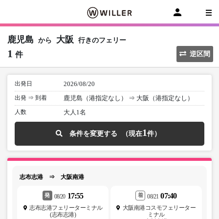
鹿児島
大阪
から
行きのフェリー
1
件
逆区間
出発日
2026/08/20
出発 ⇒ 到着
鹿児島（港指定なし）
⇒
大阪（港指定なし）
人数
大人1名
1
条件を変更する
志布志港 ⇒ 大阪南港
17:55
07:40
発
着
08/20
08/21
志布志港フェリーターミナル
大阪南港コスモフェリーター
(志布志港)
ミナル