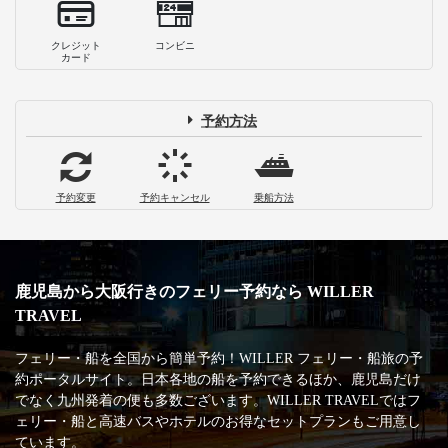
クレジット
コンビニ
カード
予約方法
予約変更
予約キャンセル
乗船方法
鹿児島から大阪行きのフェリー予約なら WILLER
TRAVEL
フェリー・船を全国から簡単予約！WILLER フェリー・船旅の予
約ポータルサイト。日本各地の船を予約できるほか、鹿児島だけ
でなく九州発着の便も多数ございます。WILLER TRAVELではフ
ェリー・船と高速バスやホテルのお得なセットプランもご用意し
ています。