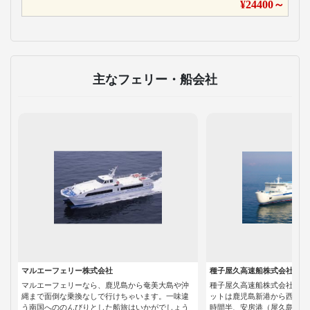
¥
24400
～
主なフェリー・船会社
マルエーフェリー株式会社
種子屋久高速船株式会社
マルエーフェリーなら、鹿児島から奄美大島や沖
種子屋久高速船株式会社の高
縄まで面倒な乗換なしで行けちゃいます。一味違
ットは鹿児島新港から西之表
う南国へののんびりとした船旅はいかがでしょう
時間半、安房港（屋久島）ま