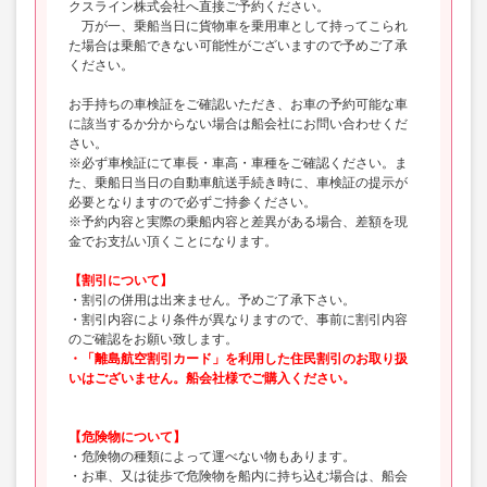
クスライン株式会社へ直接ご予約ください。
万が一、乗船当日に貨物車を乗用車として持ってこられ
た場合は乗船できない可能性がございますので予めご了承
ください。
お手持ちの車検証をご確認いただき、お車の予約可能な車
に該当するか分からない場合は船会社にお問い合わせくだ
さい。
※必ず車検証にて車長・車高・車種をご確認ください。ま
た、乗船日当日の自動車航送手続き時に、車検証の提示が
必要となりますので必ずご持参ください。
※予約内容と実際の乗船内容と差異がある場合、差額を現
金でお支払い頂くことになります。
【割引について】
・割引の併用は出来ません。予めご了承下さい。
・割引内容により条件が異なりますので、事前に割引内容
のご確認をお願い致します。
・「離島航空割引カード」を利用した住民割引のお取り扱
いはございません。船会社様でご購入ください。
【危険物について】
・危険物の種類によって運べない物もあります。
・お車、又は徒歩で危険物を船内に持ち込む場合は、船会