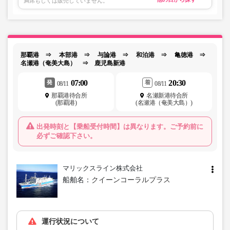
満席もしくは販売していません。
那覇港 ⇒ 本部港 ⇒ 与論港 ⇒ 和泊港 ⇒ 亀徳港 ⇒
名瀬港（奄美大島） ⇒ 鹿児島新港
07:00
20:30
発
着
08/11
08/11
那覇港待合所
名瀬新港待合所
(那覇港)
(名瀬港（奄美大島）)
出発時刻と【乗船受付時間】は異なります。ご予約前に
必ずご確認下さい。
マリックスライン株式会社
船舶名：
クイーンコーラルプラス
運行状況について