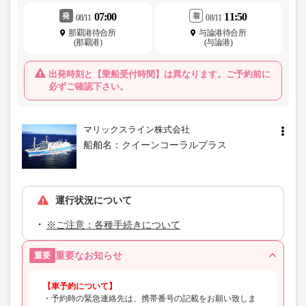
07:00
11:50
発
着
08/11
08/11
那覇港待合所
与論港待合所
(那覇港)
(与論港)
出発時刻と【乗船受付時間】は異なります。ご予約前に
必ずご確認下さい。
マリックスライン株式会社
船舶名：
クイーンコーラルプラス
運行状況について
※ご注意：各種手続きについて
重要なお知らせ
重要
【車予約について】
・予約時の緊急連絡先は、携帯番号の記載をお願い致しま