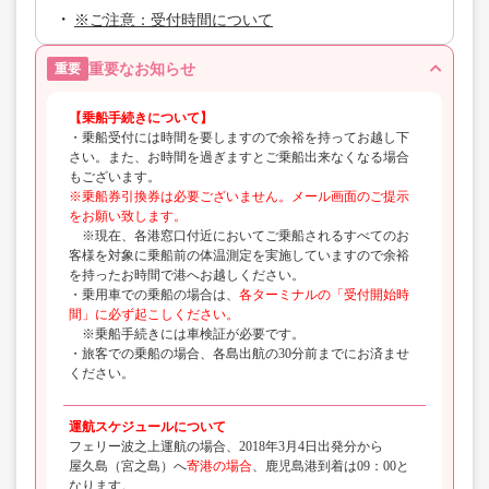
※ご注意：受付時間について
重要なお知らせ
重要
【乗船手続きについて】
・乗船受付には時間を要しますので余裕を持ってお越し下
さい。また、お時間を過ぎますとご乗船出来なくなる場合
もございます。
※乗船券引換券は必要ございません。メール画面のご提示
をお願い致します。
※現在、各港窓口付近においてご乗船されるすべてのお
客様を対象に乗船前の体温測定を実施していますので余裕
を持ったお時間で港へお越しください。
・乗用車での乗船の場合は、
各ターミナルの「受付開始時
間」に必ず起こしください。
※乗船手続きには車検証が必要です。
・旅客での乗船の場合、各島出航の30分前までにお済ませ
ください。
運航スケジュールについて
フェリー波之上運航の場合、2018年3月4日出発分から
屋久島（宮之島）へ
寄港の場合
、鹿児島港到着は09：00と
なります。