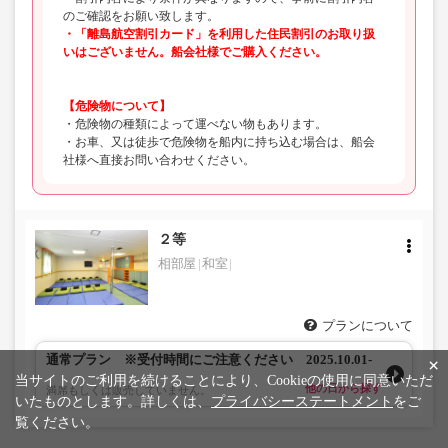
のご確認をお願い致します。
・「離島航空割引カード」を利用した住民割引のお取り扱
いはございません。船会社様でご購入ください。
【危険物について】
・危険物の種類によって運べない物もあります。
・お車、又は徒歩で危険物を船内に持ち込む場合は、船会
社様へ直接お問い合わせください。
２等
相部屋
和室
プランについて
通常プラン ※受付時間にご注意ください 2025.10.01-
×
当サイトのご利用を続けることにより、Cookieの使用に同意いただ
他の日から探す
満席もしくは販売していません。
いたものとします。詳しくは、
プライバシーステートメント
をご
覧ください。