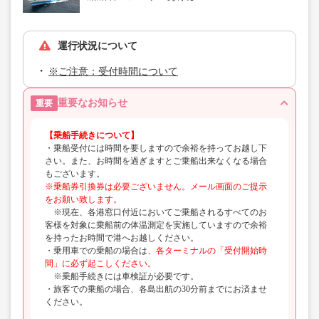
運行状況について
※ご注意：受付時間について
重要なお知らせ
重要
【乗船手続きについて】
・乗船受付には時間を要しますので余裕を持ってお越し下
さい。また、お時間を過ぎますとご乗船出来なくなる場合
もございます。
※乗船券引換券は必要ございません。メール画面のご提示
をお願い致します。
※現在、各港窓口付近においてご乗船されるすべてのお
客様を対象に乗船前の体温測定を実施していますので余裕
を持ったお時間で港へお越しください。
・乗用車での乗船の場合は、
各ターミナルの「受付開始時
間」に必ず起こしください。
※乗船手続きには車検証が必要です。
・旅客での乗船の場合、各島出航の30分前までにお済ませ
ください。