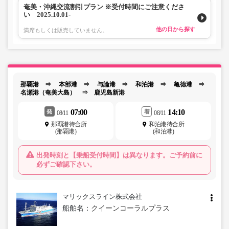
奄美・沖縄交流割引プラン ※受付時間にご注意くださ
い 2025.10.01-
他の日から探す
満席もしくは販売していません。
那覇港 ⇒ 本部港 ⇒ 与論港 ⇒ 和泊港 ⇒ 亀徳港 ⇒
名瀬港（奄美大島） ⇒ 鹿児島新港
07:00
14:10
発
着
08/11
08/11
那覇港待合所
和泊港待合所
(那覇港)
(和泊港)
出発時刻と【乗船受付時間】は異なります。ご予約前に
必ずご確認下さい。
マリックスライン株式会社
船舶名：
クイーンコーラルプラス