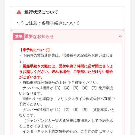
運行状況について
※ご注意：各種手続きについて
重要なお知らせ
重要
【車予約について】
・予約時の緊急連絡先は、携帯番号の記載をお願い致しま
す。
・乗船手続きの際には、受付中終了時間に必ず間に合うよ
うお越しください。遅れる場合、ご乗船いただけない場合
がございます。
・自動車登録分類番号の上1桁をご確認ください。
ナンバーの1桁目が【3】【4】【5】【6】【7】乗用車扱
いとなります。
※6ｍ以上の車両は、マリックスライン株式会社へ直接ご
予約ください。
ナンバーの1桁目が【1】【2】【8】【9】 貨物車扱いと
なります。
（キャンピングカー等の貨物車は乗用車として予約を承
ることができません。）
インターネット予約対象外のため、ご予約の際はマリッ