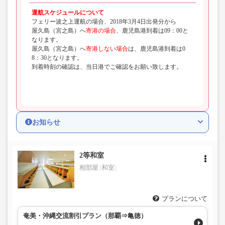
運航スケジュールについて
フェリー波之上運航の場合、2018年3月4日出発分から
屋久島（宮之島）へ
寄港の場合
、鹿児島港到着は09：00と
なります。
屋久島（宮之島）へ
寄港しない場合
は、鹿児島港到着は0
8：30となります。
到着時刻の確認は、当日港でご確認をお願い致します。
お知らせ
2等和室
相部屋
和室
プランについて
奄美・沖縄交流割引プラン（那覇⇒亀徳）