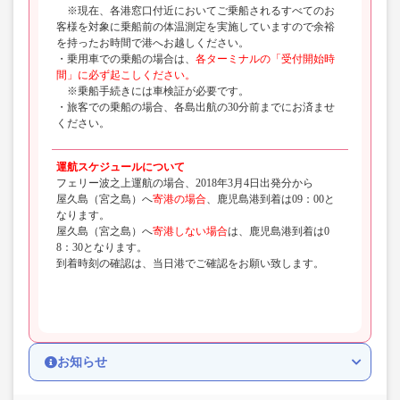
※現在、各港窓口付近においてご乗船されるすべてのお
客様を対象に乗船前の体温測定を実施していますので余裕
を持ったお時間で港へお越しください。
・乗用車での乗船の場合は、
各ターミナルの「受付開始時
間」に必ず起こしください。
※乗船手続きには車検証が必要です。
・旅客での乗船の場合、各島出航の30分前までにお済ませ
ください。
運航スケジュールについて
フェリー波之上運航の場合、2018年3月4日出発分から
屋久島（宮之島）へ
寄港の場合
、鹿児島港到着は09：00と
なります。
屋久島（宮之島）へ
寄港しない場合
は、鹿児島港到着は0
8：30となります。
到着時刻の確認は、当日港でご確認をお願い致します。
お知らせ