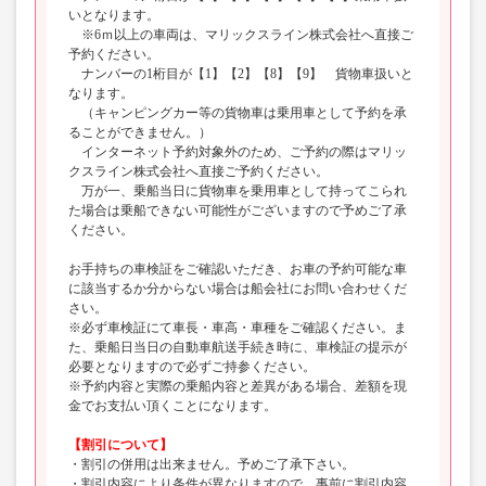
いとなります。
※6ｍ以上の車両は、マリックスライン株式会社へ直接ご
予約ください。
ナンバーの1桁目が【1】【2】【8】【9】 貨物車扱いと
なります。
（キャンピングカー等の貨物車は乗用車として予約を承
ることができません。）
インターネット予約対象外のため、ご予約の際はマリッ
クスライン株式会社へ直接ご予約ください。
万が一、乗船当日に貨物車を乗用車として持ってこられ
た場合は乗船できない可能性がございますので予めご了承
ください。
お手持ちの車検証をご確認いただき、お車の予約可能な車
に該当するか分からない場合は船会社にお問い合わせくだ
さい。
※必ず車検証にて車長・車高・車種をご確認ください。ま
た、乗船日当日の自動車航送手続き時に、車検証の提示が
必要となりますので必ずご持参ください。
※予約内容と実際の乗船内容と差異がある場合、差額を現
金でお支払い頂くことになります。
【割引について】
・割引の併用は出来ません。予めご了承下さい。
・割引内容により条件が異なりますので、事前に割引内容