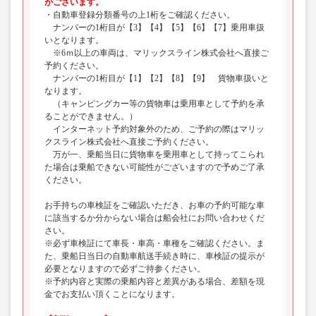
がございます。
・自動車登録分類番号の上1桁をご確認ください。
ナンバーの1桁目が【3】【4】【5】【6】【7】乗用車扱
いとなります。
※6ｍ以上の車両は、マリックスライン株式会社へ直接ご
予約ください。
ナンバーの1桁目が【1】【2】【8】【9】 貨物車扱いと
なります。
（キャンピングカー等の貨物車は乗用車として予約を承
ることができません。）
インターネット予約対象外のため、ご予約の際はマリッ
クスライン株式会社へ直接ご予約ください。
万が一、乗船当日に貨物車を乗用車として持ってこられ
た場合は乗船できない可能性がございますので予めご了承
ください。
お手持ちの車検証をご確認いただき、お車の予約可能な車
に該当するか分からない場合は船会社にお問い合わせくだ
さい。
※必ず車検証にて車長・車高・車種をご確認ください。ま
た、乗船日当日の自動車航送手続き時に、車検証の提示が
必要となりますので必ずご持参ください。
※予約内容と実際の乗船内容と差異がある場合、差額を現
金でお支払い頂くことになります。