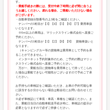
す。
・乗船手続きの際には、受付中終了時間に必ず間に合うよ
うお越しください。遅れる場合、ご乗船いただけない場合
がございます。
・自動車登録分類番号の上1桁をご確認ください。
ナンバーの1桁目が【3】【4】【5】【6】【7】乗用車扱
いとなります。
※6ｍ以上の車両は、マリックスライン株式会社へ直接ご
予約ください。
ナンバーの1桁目が【1】【2】【8】【9】 貨物車扱いと
なります。
（キャンピングカー等の貨物車は乗用車として予約を承
ることができません。）
インターネット予約対象外のため、ご予約の際はマリッ
クスライン株式会社へ直接ご予約ください。
万が一、乗船当日に貨物車を乗用車として持ってこられ
た場合は乗船できない可能性がございますので予めご了承
ください。
お手持ちの車検証をご確認いただき、お車の予約可能な車
に該当するか分からない場合は船会社にお問い合わせくだ
さい。
※必ず車検証にて車長・車高・車種をご確認ください。ま
た、乗船日当日の自動車航送手続き時に、車検証の提示が
必要となりますので必ずご持参ください。