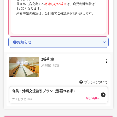
屋久島（宮之島）へ
寄港しない場合
は、鹿児島港到着は0
8：30となります。
到着時刻の確認は、当日港でご確認をお願い致します。
お知らせ
2等和室
相部屋
和室
プランについて
奄美・沖縄交流割引プラン（那覇⇒名瀬）
8,760
大人おひとり様