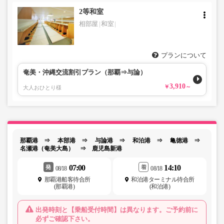
2等和室
相部屋
和室
プランについて
奄美・沖縄交流割引プラン（那覇⇒与論）
3,910
大人おひとり様
那覇港 ⇒ 本部港 ⇒ 与論港 ⇒ 和泊港 ⇒ 亀徳港 ⇒
名瀬港（奄美大島） ⇒ 鹿児島新港
07:00
14:10
発
着
08/18
08/18
那覇港船客待合所
和泊港ターミナル待合所
(那覇港)
(和泊港)
出発時刻と【乗船受付時間】は異なります。ご予約前に
必ずご確認下さい。