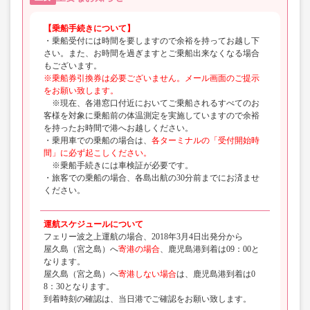
【乗船手続きについて】
・乗船受付には時間を要しますので余裕を持ってお越し下
さい。また、お時間を過ぎますとご乗船出来なくなる場合
もございます。
※乗船券引換券は必要ございません。メール画面のご提示
をお願い致します。
※現在、各港窓口付近においてご乗船されるすべてのお
客様を対象に乗船前の体温測定を実施していますので余裕
を持ったお時間で港へお越しください。
・乗用車での乗船の場合は、
各ターミナルの「受付開始時
間」に必ず起こしください。
※乗船手続きには車検証が必要です。
・旅客での乗船の場合、各島出航の30分前までにお済ませ
ください。
運航スケジュールについて
フェリー波之上運航の場合、2018年3月4日出発分から
屋久島（宮之島）へ
寄港の場合
、鹿児島港到着は09：00と
なります。
屋久島（宮之島）へ
寄港しない場合
は、鹿児島港到着は0
8：30となります。
到着時刻の確認は、当日港でご確認をお願い致します。