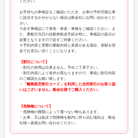
ください。
お手持ちの車検証をご確認いただき、お車の予約可能な車
に該当するか分からない場合は船会社にお問い合わせくだ
さい。
※必ず車検証にて車長・車高・車種をご確認ください。ま
た、乗船日当日の自動車航送手続き時に、車検証の提示が
必要となりますので必ずご持参ください。
※予約内容と実際の乗船内容と差異がある場合、差額を現
金でお支払い頂くことになります。
【割引について】
・割引の併用は出来ません。予めご了承下さい。
・割引内容により条件が異なりますので、事前に割引内容
のご確認をお願い致します。
・「離島航空割引カード」を利用した住民割引のお取り扱
いはございません。船会社様でご購入ください。
【危険物について】
・危険物の種類によって運べない物もあります。
・お車、又は徒歩で危険物を船内に持ち込む場合は、船会
社様へ直接お問い合わせください。