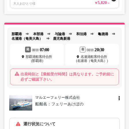
5,820
大人おひとり様
那覇港 ⇒ 本部港 ⇒ 与論港 ⇒ 和泊港 ⇒ 亀徳港 ⇒
名瀬港（奄美大島） ⇒ 鹿児島新港
07:00
20:30
発
着
08/18
08/18
那覇港船客待合所
名瀬港船客待合所
(那覇港)
(名瀬港（奄美大島）)
出発時刻と【乗船受付時間】は異なります。ご予約前に
必ずご確認下さい。
マルエーフェリー株式会社
船舶名：
フェリーあけぼの
運行状況について