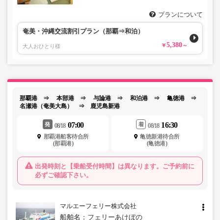
プランについて
奄美・沖縄交流割引プラン（那覇⇒和泊）
5,380
大人おひとり様
那覇港 ⇒ 本部港 ⇒ 与論港 ⇒ 和泊港 ⇒ 亀徳港 ⇒
名瀬港（奄美大島） ⇒ 鹿児島新港
07:00
16:30
発
着
08/18
08/18
那覇港船客待合所
亀徳新港待合所
(那覇港)
(亀徳港)
出発時刻と【乗船受付時間】は異なります。ご予約前に
必ずご確認下さい。
マルエーフェリー株式会社
船舶名：
フェリーあけぼの