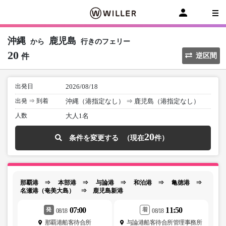
沖縄
鹿児島
から
行きのフェリー
20
件
逆区間
出発日
2026/08/18
出発 ⇒ 到着
沖縄（港指定なし）
⇒
鹿児島（港指定なし）
人数
大人1名
20
条件を変更する
那覇港 ⇒ 本部港 ⇒ 与論港 ⇒ 和泊港 ⇒ 亀徳港 ⇒
名瀬港（奄美大島） ⇒ 鹿児島新港
07:00
11:50
発
着
08/18
08/18
那覇港船客待合所
与論港船客待合所管理事務所