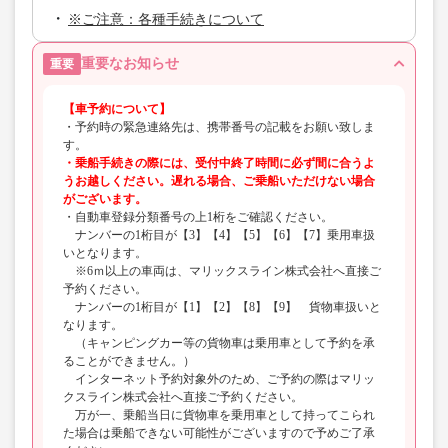
※ご注意：各種手続きについて
重要なお知らせ
重要
【車予約について】
・予約時の緊急連絡先は、携帯番号の記載をお願い致しま
す。
・乗船手続きの際には、受付中終了時間に必ず間に合うよ
うお越しください。遅れる場合、ご乗船いただけない場合
がございます。
・自動車登録分類番号の上1桁をご確認ください。
ナンバーの1桁目が【3】【4】【5】【6】【7】乗用車扱
いとなります。
※6ｍ以上の車両は、マリックスライン株式会社へ直接ご
予約ください。
ナンバーの1桁目が【1】【2】【8】【9】 貨物車扱いと
なります。
（キャンピングカー等の貨物車は乗用車として予約を承
ることができません。）
インターネット予約対象外のため、ご予約の際はマリッ
クスライン株式会社へ直接ご予約ください。
万が一、乗船当日に貨物車を乗用車として持ってこられ
た場合は乗船できない可能性がございますので予めご了承