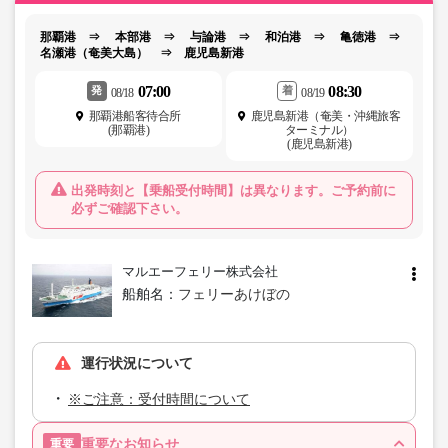
那覇港 ⇒ 本部港 ⇒ 与論港 ⇒ 和泊港 ⇒ 亀徳港 ⇒
名瀬港（奄美大島） ⇒ 鹿児島新港
07:00
08:30
発
着
08/18
08/19
那覇港船客待合所
鹿児島新港（奄美・沖縄旅客
(那覇港)
ターミナル）
(鹿児島新港)
出発時刻と【乗船受付時間】は異なります。ご予約前に
必ずご確認下さい。
マルエーフェリー株式会社
船舶名：
フェリーあけぼの
運行状況について
※ご注意：受付時間について
重要なお知らせ
重要