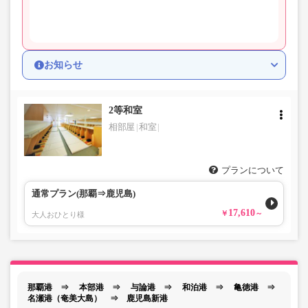
お知らせ
2等和室
相部屋
和室
プランについて
通常プラン(那覇⇒鹿児島)
17,610
大人おひとり様
那覇港 ⇒ 本部港 ⇒ 与論港 ⇒ 和泊港 ⇒ 亀徳港 ⇒
名瀬港（奄美大島） ⇒ 鹿児島新港