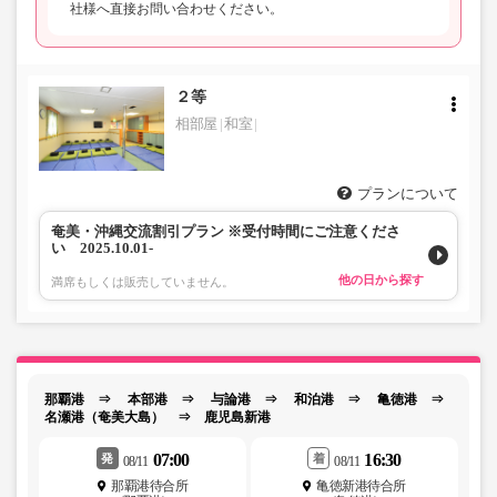
社様へ直接お問い合わせください。
２等
相部屋
和室
プランについて
奄美・沖縄交流割引プラン ※受付時間にご注意くださ
い 2025.10.01-
他の日から探す
満席もしくは販売していません。
那覇港 ⇒ 本部港 ⇒ 与論港 ⇒ 和泊港 ⇒ 亀徳港 ⇒
名瀬港（奄美大島） ⇒ 鹿児島新港
07:00
16:30
発
着
08/11
08/11
那覇港待合所
亀徳新港待合所