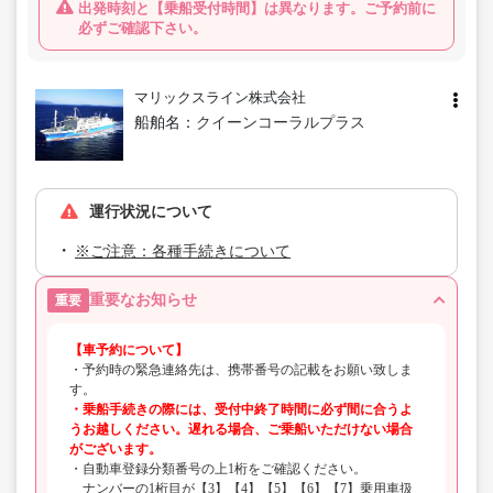
出発時刻と【乗船受付時間】は異なります。ご予約前に
必ずご確認下さい。
マリックスライン株式会社
船舶名：
クイーンコーラルプラス
運行状況について
※ご注意：各種手続きについて
重要なお知らせ
重要
【車予約について】
・予約時の緊急連絡先は、携帯番号の記載をお願い致しま
す。
・乗船手続きの際には、受付中終了時間に必ず間に合うよ
うお越しください。遅れる場合、ご乗船いただけない場合
がございます。
・自動車登録分類番号の上1桁をご確認ください。
ナンバーの1桁目が【3】【4】【5】【6】【7】乗用車扱