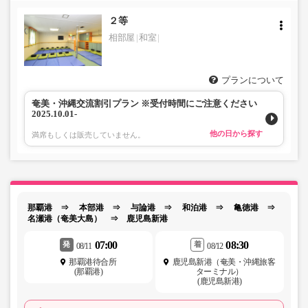
２等
相部屋
和室
プランについて
奄美・沖縄交流割引プラン ※受付時間にご注意ください
2025.10.01-
他の日から探す
満席もしくは販売していません。
那覇港 ⇒ 本部港 ⇒ 与論港 ⇒ 和泊港 ⇒ 亀徳港 ⇒
名瀬港（奄美大島） ⇒ 鹿児島新港
07:00
08:30
発
着
08/11
08/12
那覇港待合所
鹿児島新港（奄美・沖縄旅客
(那覇港)
ターミナル）
(鹿児島新港)