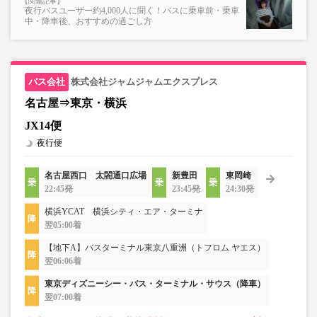
夜行バスユーザー約4,000人に聞く！バスに乗車前・乗車
中・降車後、おすすめの過ごし方
株式会社ジャムジャムエクスプレス
名古屋⇒東京・横浜
JX14便
夜行便
名古屋西口 太閤通口広場
新豊田
東岡崎
22:45発
23:45発
24:30発
横浜YCAT 横浜シティ・エア・ターミナ
翌05:00着
【地下A】バスターミナル東京八重洲（トフロム ヤエス）
翌06:06着
東京ディズニーシー・バス・ターミナル・サウス（降車）
翌07:00着