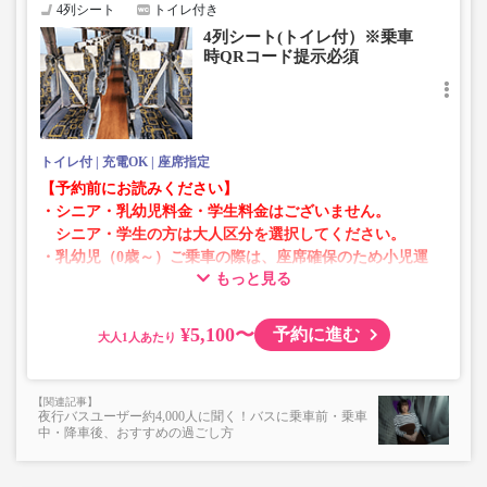
4列シート
トイレ付き
4列シート(トイレ付）※乗車
時QRコード提示必須
トイレ付
充電OK
座席指定
【予約前にお読みください】
・シニア・乳幼児料金・学生料金はございません。
シニア・学生の方は大人区分を選択してください。
・乳幼児（0歳～）ご乗車の際は、座席確保のため小児運
もっと見る
賃での乗車券が必要です。
乳幼児の方は小児区分を選択してください。
¥5,100〜
予約に進む
大人
・AM1時～5時の間はシステムメンテナンスの為ご予約が
承れません。
・在庫の状況はリアルタイムの表示ではございません。
夜行バスユーザー約4,000人に聞く！バスに乗車前・乗車
※売り切れの場合でも残数が表示される場合がありま
中・降車後、おすすめの過ごし方
す。
・販売日・便ごとに随時価格が変動いたします。購入時に
販売価格をご確認の上でご予約をお願いいたします。