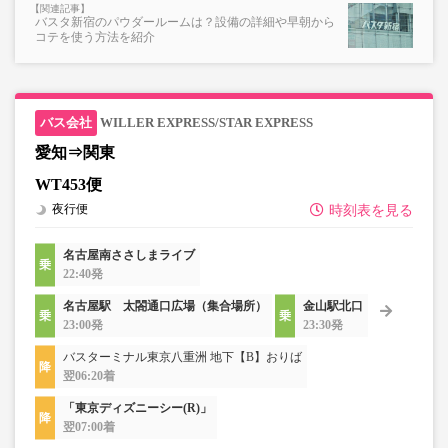
バスタ新宿のパウダールームは？設備の詳細や早朝から
コテを使う方法を紹介
WILLER EXPRESS/STAR EXPRESS
愛知⇒関東
WT453便
夜行便
時刻表を見る
名古屋南ささしまライブ
22:40発
名古屋駅 太閤通口広場（集合場所）
金山駅北口
23:00発
23:30発
バスターミナル東京八重洲 地下【B】おりば
翌06:20着
「東京ディズニーシー(R)」
翌07:00着