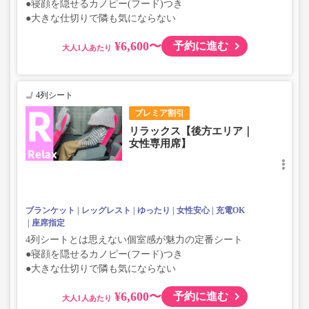
●寝顔を隠せるカノピー(フード)つき
●大きな仕切りで隣も気にならない
¥6,600〜
予約に進む
大人
4列シート
プレミア割引
リラックス【後方エリア｜
女性専用席】
ブランケット
レッグレスト
ゆったり
女性安心
充電OK
座席指定
4列シートとは思えない個室感が魅力の定番シート
●寝顔を隠せるカノピー(フード)つき
●大きな仕切りで隣も気にならない
¥6,600〜
予約に進む
大人