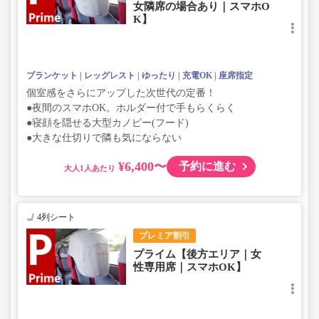
女隣席の場合あり｜スマホO
K】
ブランケット
レッグレスト
ゆったり
充電OK
座席指定
個室感をさらにアップした次世代の定番！
●夜間のスマホOK。ホルダー付で手もらくらく
●寝顔を隠せる大型カノピー(フード)
●大きな仕切りで隣も気にならない
¥6,400〜
予約に進む
大人
4列シート
プレミア割引
プライム【後方エリア｜女
性専用席｜スマホOK】