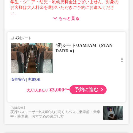
学生・シニア・幼児・乳幼児料金はございません。対象の
お客様は大人料金を選択いただきご予約にお進みくださ
い。
もっと見る
【荷物について】
■トランクにてお預かりできる荷物
・3辺合計160cm以内、かつ10kg以下のものをおひとり様1
4列シート
点
4列シート/JAMJAM（STAN
■お預かりできない荷物（貴重品以外は車内持ち込みも不
DARD α）
可）
楽器・自転車（折りたたみ含む）・ボード等の大きな荷
物、壊れ物、危険物、貴重品、ペット、
上記「トランクにてお預かりできる荷物」の条件を満たさ
ないもの
女性安心
充電OK
¥3,000〜
予約に進む
大人
夜行バスユーザー約4,000人に聞く！バスに乗車前・乗車
中・降車後、おすすめの過ごし方