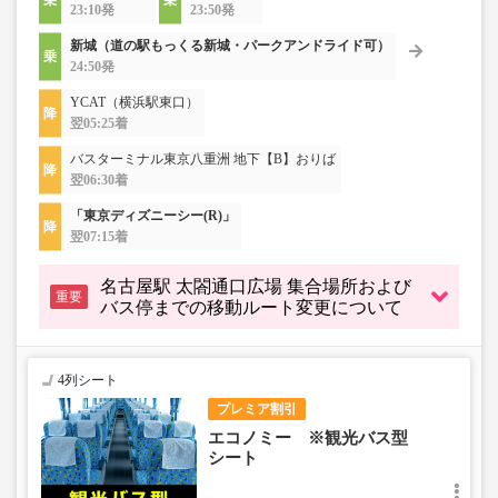
23:10発
23:50発
新城（道の駅もっくる新城・パークアンドライド可）
24:50発
YCAT（横浜駅東口）
翌05:25着
バスターミナル東京八重洲 地下【B】おりば
翌06:30着
「東京ディズニーシー(R)」
翌07:15着
名古屋駅 太閤通口広場 集合場所および
重要
バス停までの移動ルート変更について
4列シート
プレミア割引
エコノミー ※観光バス型
シート