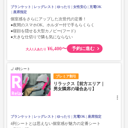
ブランケット
レッグレスト
ゆったり
女性安心
充電OK
座席指定
個室感をさらにアップした次世代の定番！
●夜間のスマホOK。ホルダー付で手もらくらく
●寝顔を隠せる大型カノピー(フード)
●大きな仕切りで隣も気にならない
¥6,400〜
予約に進む
大人
4列シート
プレミア割引
リラックス【前方エリア｜
男女隣席の場合あり】
ブランケット
レッグレスト
ゆったり
充電OK
座席指定
4列シートとは思えない個室感が魅力の定番シート