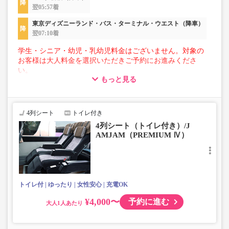
翌05:57着
東京ディズニーランド・バス・ターミナル・ウエスト（降車）
翌07:10着
学生・シニア・幼児・乳幼児料金はございません。対象の
お客様は大人料金を選択いただきご予約にお進みくださ
い。
もっと見る
【荷物について】
■トランクにてお預かりできる荷物
・3辺合計160cm以内、かつ10kg以下のものをおひとり様1
4列シート
トイレ付き
点
4列シート（トイレ付き）/J
■お預かりできない荷物（貴重品以外は車内持ち込みも不
AMJAM（PREMIUM Ⅳ）
可）
楽器・自転車（折りたたみ含む）・ボード等の大きな荷
物、壊れ物、危険物、貴重品、ペット、
上記「トランクにてお預かりできる荷物」の条件を満たさ
ないもの
トイレ付
ゆったり
女性安心
充電OK
¥4,000〜
予約に進む
大人