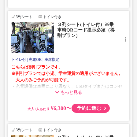
3列シート
トイレ付き
３列シート(トイレ付）※乗
車時QRコード提示必須（得
割プラン）
トイレ付
充電OK
座席指定
こちらは割引プランです。
※割引プランでは小児、学生運賃の適用がございません。
大人のみご予約が可能です。
・充電設備は車両により異なり、USBタイプまたはコンセ
もっと見る
ントタイプでのご用意となります。
・増便や車両整備等の都合により、予告なく車両・シート
仕様が変更となる場合がございます。あらかじめご了承く
¥6,300〜
予約に進む
大人
ださい。
3列シート
トイレ付き