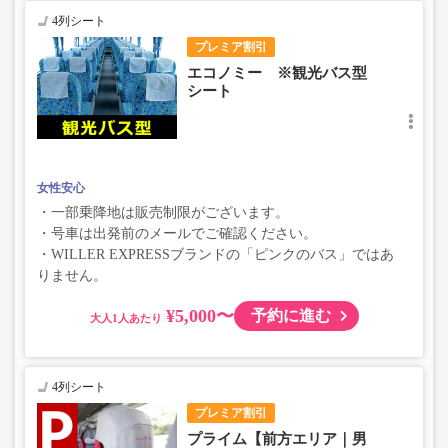
4列シート
プレミア割引
エコノミー ※観光バス型
シート
女性安心
・一部乗降地は販売制限がございます。
・号車は出発前のメールでご確認ください。
・WILLER EXPRESSブランドの「ピンクのバス」ではあ
りません。
¥5,000〜
予約に進む
大人
4列シート
プレミア割引
プライム【前方エリア｜男