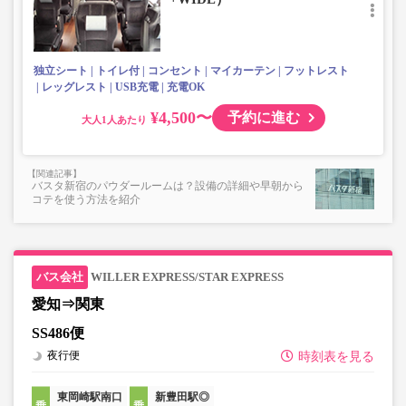
楽器・自転車（折りたたみ含む）・ボード等の大きな荷
物、壊れ物、危険物、貴重品、ペット、
上記「トランクにてお預かりできる荷物」の条件を満たさ
ないもの
独立シート
トイレ付
コンセント
マイカーテン
フットレスト
レッグレスト
USB充電
充電OK
¥4,500〜
予約に進む
大人
バスタ新宿のパウダールームは？設備の詳細や早朝から
コテを使う方法を紹介
WILLER EXPRESS/STAR EXPRESS
愛知⇒関東
SS486便
夜行便
時刻表を見る
東岡崎駅南口
新豊田駅◎