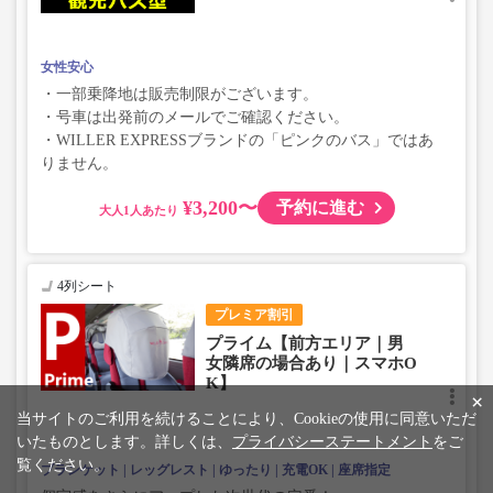
女性安心
・一部乗降地は販売制限がございます。
・号車は出発前のメールでご確認ください。
・WILLER EXPRESSブランドの「ピンクのバス」ではあ
りません。
¥3,200〜
予約に進む
大人
4列シート
プレミア割引
プライム【前方エリア｜男
女隣席の場合あり｜スマホO
K】
×
当サイトのご利用を続けることにより、Cookieの使用に同意いただ
いたものとします。詳しくは、
プライバシーステートメント
をご
覧ください。
ブランケット
レッグレスト
ゆったり
充電OK
座席指定