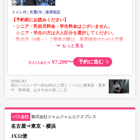
トイレ付
充電OK
座席指定
【予約前にお読みください】
・シニア・乳幼児料金・学生料金はございません。
シニア・学生の方は大人区分を選択してください。
・乳幼児（0歳～）ご乗車の際は、座席確保のため小児運
もっと見る
賃での乗車券が必要です。
乳幼児の方は小児区分を選択してください。
¥7,200〜
予約に進む
大人
・AM1時～5時の間はシステムメンテナンスの為ご予約が
承れません。
・在庫の状況はリアルタイムの表示ではございません。
夜行バスユーザー約4,000人に聞く！バスに乗車前・乗車
※売り切れの場合でも残数が表示される場合がありま
中・降車後、おすすめの過ごし方
す。
・販売日・便ごとに随時価格が変動いたします。購入時に
販売価格をご確認の上でご予約をお願いいたします。
・一部取り扱いのない停留所がある場合がございます。
株式会社ジャムジャムエクスプレス
名古屋⇒東京・横浜
JX32便