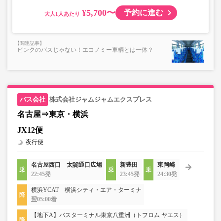
¥5,700〜
予約に進む
大人
ピンクのバスじゃない！エコノミー車輌とは一体？
株式会社ジャムジャムエクスプレス
名古屋⇒東京・横浜
JX12便
夜行便
名古屋西口 太閤通口広場
新豊田
東岡崎
22:45発
23:45発
24:30発
横浜YCAT 横浜シティ・エア・ターミナ
翌05:00着
【地下A】バスターミナル東京八重洲（トフロム ヤエス）