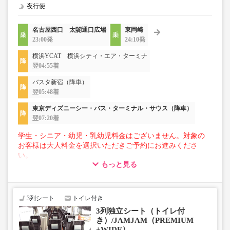
夜行便
名古屋西口 太閤通口広場
東岡崎
23:00発
24:10発
横浜YCAT 横浜シティ・エア・ターミナ
翌04:55着
バスタ新宿（降車）
翌05:48着
東京ディズニーシー・バス・ターミナル・サウス（降車）
翌07:20着
学生・シニア・幼児・乳幼児料金はございません。対象の
お客様は大人料金を選択いただきご予約にお進みくださ
い。
もっと見る
【荷物について】
■トランクにてお預かりできる荷物
・3辺合計160cm以内、かつ10kg以下のものをおひとり様1
3列シート
トイレ付き
点
3列独立シート（トイレ付
■お預かりできない荷物（貴重品以外は車内持ち込みも不
き）/JAMJAM（PREMIUM
可）
+WIDE）