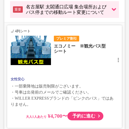
名古屋駅 太閤通口広場 集合場所および
重要
バス停までの移動ルート変更について
4列シート
プレミア割引
エコノミー ※観光バス型
シート
女性安心
・一部乗降地は販売制限がございます。
・号車は出発前のメールでご確認ください。
・WILLER EXPRESSブランドの「ピンクのバス」ではあ
りません。
¥4,700〜
予約に進む
大人