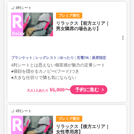
4列シート
プレミア割引
リラックス【前方エリア｜
男女隣席の場合あり】
ブランケット
レッグレスト
ゆったり
充電OK
座席指定
4列シートとは思えない個室感が魅力の定番シート
●寝顔を隠せるカノピー(フード)つき
●大きな仕切りで隣も気にならない
¥6,000〜
予約に進む
大人
4列シート
プレミア割引
リラックス【後方エリア｜
女性専用席】