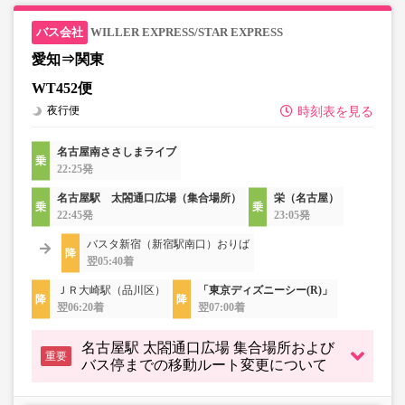
・一部取り扱いのない停留所がある場合がございます。
WILLER EXPRESS/STAR EXPRESS
愛知⇒関東
WT452便
夜行便
時刻表を見る
名古屋南ささしまライブ
22:25発
名古屋駅 太閤通口広場（集合場所）
栄（名古屋）
22:45発
23:05発
バスタ新宿（新宿駅南口）おりば
翌05:40着
ＪＲ大崎駅（品川区）
「東京ディズニーシー(R)」
翌06:20着
翌07:00着
名古屋駅 太閤通口広場 集合場所および
重要
バス停までの移動ルート変更について