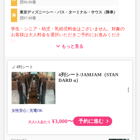
翌06:06着
東京ディズニーシー・バス・ターミナル・サウス（降車）
翌07:00着
学生・シニア・幼児・乳幼児料金はございません。対象の
お客様は大人料金を選択いただきご予約にお進みくださ
い。
もっと見る
【荷物について】
■トランクにてお預かりできる荷物
・3辺合計160cm以内、かつ10kg以下のものをおひとり様1
4列シート
点
4列シート/JAMJAM（STAN
■お預かりできない荷物（貴重品以外は車内持ち込みも不
DARD α）
可）
楽器・自転車（折りたたみ含む）・ボード等の大きな荷
物、壊れ物、危険物、貴重品、ペット、
上記「トランクにてお預かりできる荷物」の条件を満たさ
ないもの
女性安心
充電OK
¥3,000〜
予約に進む
大人