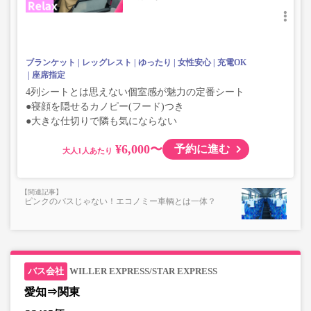
ブランケット
レッグレスト
ゆったり
女性安心
充電OK
座席指定
4列シートとは思えない個室感が魅力の定番シート
●寝顔を隠せるカノピー(フード)つき
●大きな仕切りで隣も気にならない
¥6,000〜
予約に進む
大人
ピンクのバスじゃない！エコノミー車輌とは一体？
WILLER EXPRESS/STAR EXPRESS
愛知⇒関東