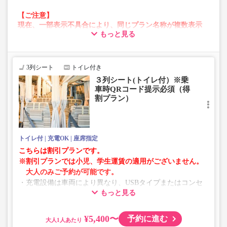
【ご注意】
現在、一部表示不具合により、同じプラン名称が複数表示
もっと見る
される場合がございます。
その場合、予約操作途中でエラーが発生する可能性がござ
います。
お手数をおかけいたしますが、エラー表示が出た場合は、
3列シート
トイレ付き
異なる画像のプランからご予約いただきますようお願いい
３列シート(トイレ付）※乗
たします。
車時QRコード提示必須（得
割プラン）
トイレ付
充電OK
座席指定
こちらは割引プランです。
※割引プランでは小児、学生運賃の適用がございません。
大人のみご予約が可能です。
・充電設備は車両により異なり、USBタイプまたはコンセ
もっと見る
ントタイプでのご用意となります。
・増便や車両整備等の都合により、予告なく車両・シート
仕様が変更となる場合がございます。あらかじめご了承く
¥5,400〜
予約に進む
大人
ださい。