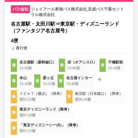
ジェイアール東海バス株式会社,京成バス千葉セント
ラル株式会社
名古屋駅・太田川駅⇒東京駅・ディズニーランド
（ファンタジア名古屋号）
4便
夜行便
名古屋駅（新幹線口）
栄（オアシス21）
千種駅前
22:50発
23:08発
23:18発
本山
星ヶ丘
名古屋インター
23:28発
23:33発
23:40発
ＹＣＡＴ（横浜）（降車）
東京駅（日本橋口）（降車）
翌05:35着
翌06:30着
東京ディズニーランド（降車）
翌07:10着
「東京ディズニーシー(R)」（降車）
翌07:15着