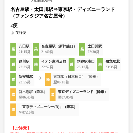
ラル株式会社
名古屋駅・太田川駅⇒東京駅・ディズニーランド
（ファンタジア名古屋号）
2便
夜行便
八田駅
名古屋駅（新幹線口）
太田川駅
21:15発
21:40発
22:30発
緒川駅
イオン東浦店前
刈谷駅南口
知立駅北
22:55発
22:57発
23:15発
23:35発
新安城駅
東京駅（日本橋口）（降車）
23:55発
翌06:10着
新木場駅（降車）
東京ディズニーランド（降車）
翌06:45着
翌07:05着
「東京ディズニーシー(R)」（降車）
翌07:10着
【ご注意】