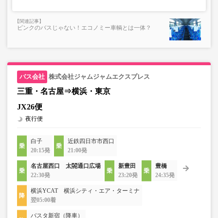
ピンクのバスじゃない！エコノミー車輌とは一体？
株式会社ジャムジャムエクスプレス
三重・名古屋⇒横浜・東京
JX26便
夜行便
白子
近鉄四日市市西口
20:15発
21:00発
名古屋西口 太閤通口広場
新豊田
豊橋
22:30発
23:20発
24:35発
横浜YCAT 横浜シティ・エア・ターミナ
翌05:00着
バスタ新宿（降車）