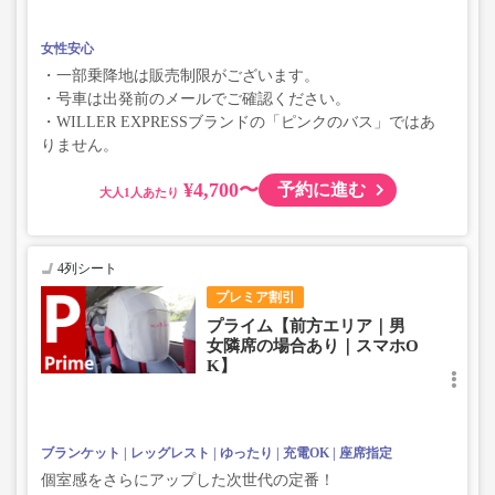
女性安心
・一部乗降地は販売制限がございます。
・号車は出発前のメールでご確認ください。
・WILLER EXPRESSブランドの「ピンクのバス」ではあ
りません。
¥4,700〜
予約に進む
大人
4列シート
プレミア割引
プライム【前方エリア｜男
女隣席の場合あり｜スマホO
K】
ブランケット
レッグレスト
ゆったり
充電OK
座席指定
個室感をさらにアップした次世代の定番！