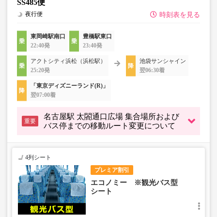
SS485便
夜行便
時刻表を見る
東岡崎駅南口
豊橋駅東口
22:40発
23:40発
アクトシティ浜松（浜松駅）
池袋サンシャイン
25:20発
翌06:30着
「東京ディズニーランド(R)」
翌07:00着
名古屋駅 太閤通口広場 集合場所および
重要
バス停までの移動ルート変更について
4列シート
プレミア割引
エコノミー ※観光バス型
シート