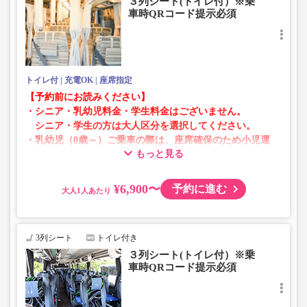
３列シート(トイレ付）※乗
車時QRコード提示必須
トイレ付
充電OK
座席指定
【予約前にお読みください】
・シニア・乳幼児料金・学生料金はございません。
シニア・学生の方は大人区分を選択してください。
・乳幼児（0歳～）ご乗車の際は、座席確保のため小児運
もっと見る
賃での乗車券が必要です。
乳幼児の方は小児区分を選択してください。
¥6,900〜
予約に進む
大人
・AM1時～5時の間はシステムメンテナンスの為ご予約が
承れません。
・在庫の状況はリアルタイムの表示ではございません。
3列シート
トイレ付き
※売り切れの場合でも残数が表示される場合がありま
３列シート(トイレ付）※乗
す。
車時QRコード提示必須
・販売日・便ごとに随時価格が変動いたします。購入時に
販売価格をご確認の上でご予約をお願いいたします。
・一部取り扱いのない停留所がある場合がございます。