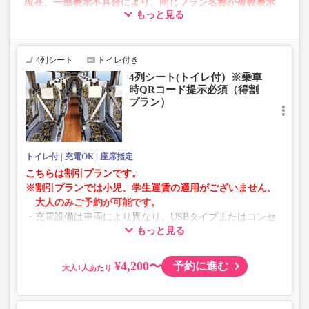
現在、一部表示不具合により、同じプラン名称が複数表示
もっと見る
される場合がございます。
その場合、予約操作途中でエラーが発生する可能性がござ
います。
お手数をおかけいたしますが、エラー表示が出た場合は、
4列シート
トイレ付き
異なる画像のプランからご予約いただきますようお願いい
4列シート(トイレ付）※乗車
たします。
時QRコード提示必須（得割
プラン）
トイレ付
充電OK
座席指定
こちらは割引プランです。
※割引プランでは小児、学生運賃の適用がございません。
大人のみご予約が可能です。
・充電設備は車両により異なり、USBタイプまたはコンセ
もっと見る
ントタイプでのご用意となります。
・増便や車両整備等の都合により、予告なく車両・シート
仕様が変更となる場合がございます。あらかじめご了承く
¥4,200〜
予約に進む
大人
ださい。