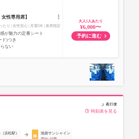
｜女性専用席】
大人
ったり
女性安心
充電OK
座席指定
¥6,000〜
室感が魅力の定番シート
予約に進む
ード)つき
ならない
夜行便
時刻表を見る
松（浜松駅）
池袋サンシャイン