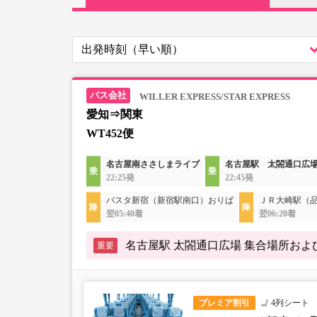
WILLER EXPRESS/STAR EXPRESS
愛知⇒関東
WT452便
名古屋南ささしまライブ
名古屋駅 太閤通口広
22:25発
22:45発
バスタ新宿（新宿駅南口）おりば
ＪＲ大崎駅（
翌05:40着
翌06:20着
名古屋駅 太閤通口広場 集合場所お
重要
プレミア割引
4列シート