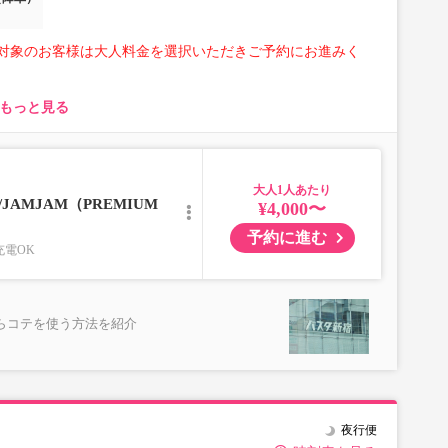
対象のお客様は大人料金を選択いただきご予約にお進みく
もっと見る
とり様1点
みも不可）
な荷物、壊れ物、危険物、貴重品、ペット、
大人
満たさないもの
AMJAM（PREMIUM
¥4,000〜
予約に進む
充電OK
らコテを使う方法を紹介
夜行便