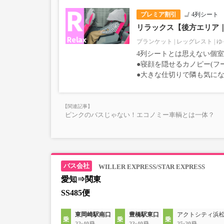
プレミア割引
4列シート
リラックス【後方エリア
ブランケット
レッグレスト
ゆ
4列シートとは思えない個
●寝顔を隠せるカノピー(フ
●大きな仕切りで隣も気に
ピンクのバスじゃない！エコノミー車輌とは一体？
WILLER EXPRESS/STAR EXPRESS
愛知⇒関東
SS485便
東岡崎駅南口
豊橋駅東口
アクトシティ浜