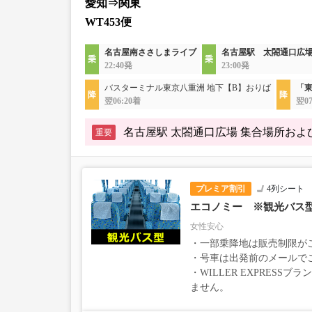
愛知⇒関東
WT453便
名古屋南ささしまライブ
名古屋駅 太閤通口広
22:40発
23:00発
バスターミナル東京八重洲 地下【B】おりば
「東
翌06:20着
翌07
名古屋駅 太閤通口広場 集合場所お
重要
プレミア割引
4列シート
エコノミー ※観光バス
女性安心
・一部乗降地は販売制限が
・号車は出発前のメールで
・WILLER EXPRESS
ません。