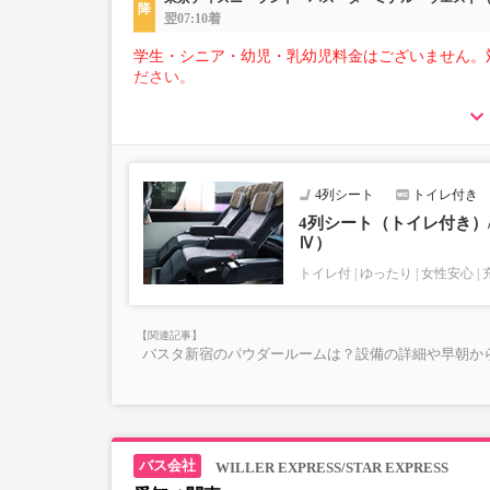
翌07:10着
学生・シニア・幼児・乳幼児料金はございません。
ださい。
【荷物について】
■トランクにてお預かりできる荷物
・3辺合計160cm以内、かつ10kg以下のものをおひ
■お預かりできない荷物（貴重品以外は車内持ち込
4列シート
トイレ付き
楽器・自転車（折りたたみ含む）・ボード等の大き
上記「トランクにてお預かりできる荷物」の条件を
4列シート（トイレ付き）/J
Ⅳ）
トイレ付
ゆったり
女性安心
バスタ新宿のパウダールームは？設備の詳細や早朝か
WILLER EXPRESS/STAR EXPRESS