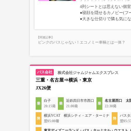
4列シートとは思えない個
●寝顔を隠せるカノピー(フ
●大きな仕切りで隣も気に
ピンクのバスじゃない！エコノミー車輌とは一体？
株式会社ジャムジャムエクスプレス
三重・名古屋⇒横浜・東京
JX26便
白子
近鉄四日市市西口
名古屋西口 太
20:15発
21:00発
22:30発
横浜YCAT 横浜シティ・エア・ターミナ
バスタ
翌05:00着
翌05:5
東京ディズニーランド・バス・ターミナル・ウエスト