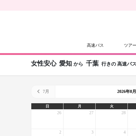
高速バス
ツア
女性安心
愛知
千葉
から
行きの
高速バ
7月
2026年
日
月
火
26
27
28
2
3
4