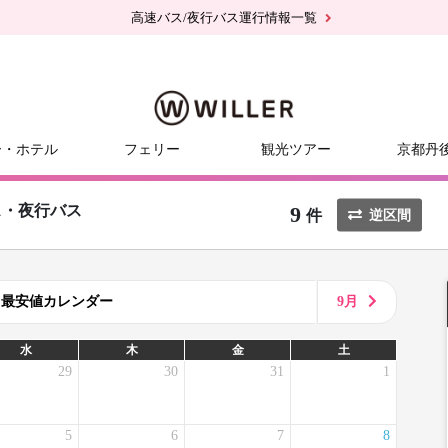
高速バス/夜行バス運行情報一覧
ー・ホテル
フェリー
観光ツアー
京都丹
9
ス・夜行バス
件
逆区間
8月最安値カレンダー
9月
水
木
金
土
29
30
31
1
5
6
7
8