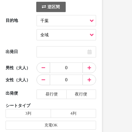
逆区間
目的地
出発日
男性（大人）
女性（大人）
出発便
昼行便
夜行便
シートタイプ
3列
4列
充電OK