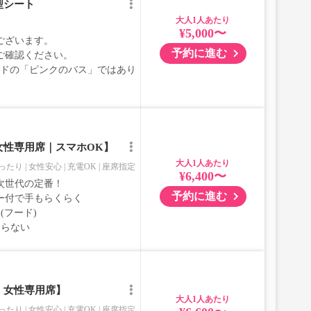
型シート
大人
¥5,000〜
ございます。
予約に進む
ご確認ください。
ブランドの「ピンクのバス」ではあり
女性専用席｜スマホOK】
大人
ったり
女性安心
充電OK
座席指定
¥6,400〜
次世代の定番！
予約に進む
ー付で手もらくらく
(フード)
ならない
｜女性専用席】
大人
ったり
女性安心
充電OK
座席指定