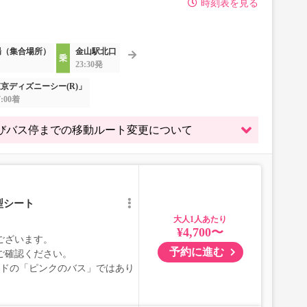
時刻表を見る
場（集合場所）
金山駅北口
23:30発
京ディズニーシー(R)」
:00着
よびバス停までの移動ルート変更について
型シート
大人
¥4,700〜
ございます。
予約に進む
ご確認ください。
ブランドの「ピンクのバス」ではあり