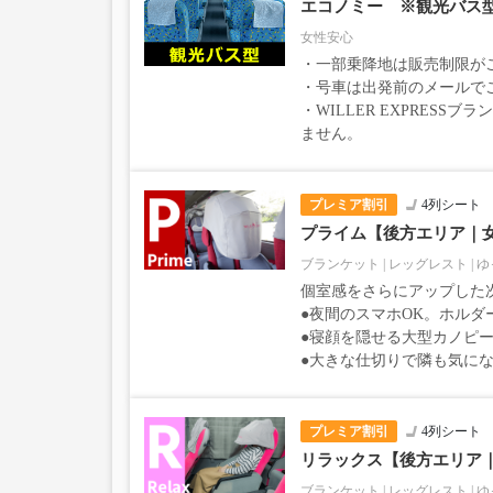
エコノミー ※観光バス
女性安心
・一部乗降地は販売制限が
・号車は出発前のメールで
・WILLER EXPRESS
ません。
プレミア割引
4列シート
プライム【後方エリア｜
ブランケット
レッグレスト
ゆ
個室感をさらにアップした
●夜間のスマホOK。ホルダ
●寝顔を隠せる大型カノピー
●大きな仕切りで隣も気に
プレミア割引
4列シート
リラックス【後方エリア
ブランケット
レッグレスト
ゆ