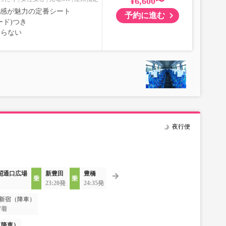
¥6,600〜
室感が魅力の定番シート
予約に進む
ード)つき
ならない
夜行便
閤通口広場
新豊田
豊橋
23:20発
24:35発
新宿（降車）
7着
（降車）