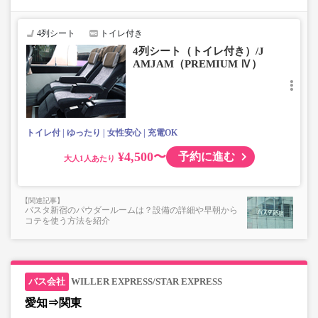
【荷物について】
■トランクにてお預かりできる荷物
・3辺合計160cm以内、かつ10kg以下のものをおひとり様1
4列シート
トイレ付き
点
4列シート（トイレ付き）/J
■お預かりできない荷物（貴重品以外は車内持ち込みも不
AMJAM（PREMIUM Ⅳ）
可）
楽器・自転車（折りたたみ含む）・ボード等の大きな荷
物、壊れ物、危険物、貴重品、ペット、
上記「トランクにてお預かりできる荷物」の条件を満たさ
ないもの
トイレ付
ゆったり
女性安心
充電OK
¥4,500〜
予約に進む
大人
バスタ新宿のパウダールームは？設備の詳細や早朝から
コテを使う方法を紹介
WILLER EXPRESS/STAR EXPRESS
愛知⇒関東