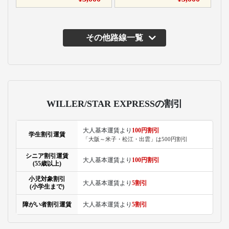
その他路線一覧
主な運行バス会社
WILLER EXPRESS/STA
株式会社ジャムジャム
ジェイアール東海バス
R EXPRESS
エクスプレス
株式会社
WILLER EXPRESSは、
ジャムジャムエクスプ
ジェイアール東海バス
東京～大阪、名古屋間
レスは、首都圏を中心
は、名古屋・静岡発着
を中心とした全国で、
に22路線を展開。深夜
を中心とした21路線を
都市間バスと空港バス
バス・早朝バスに特化
展開。3列独立シートを