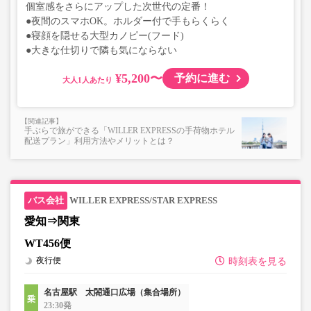
個室感をさらにアップした次世代の定番！
●夜間のスマホOK。ホルダー付で手もらくらく
●寝顔を隠せる大型カノピー(フード)
●大きな仕切りで隣も気にならない
¥5,200〜
予約に進む
大人
手ぶらで旅ができる「WILLER EXPRESSの手荷物ホテル
配送プラン」利用方法やメリットとは？
WILLER EXPRESS/STAR EXPRESS
愛知⇒関東
WT456便
夜行便
時刻表を見る
名古屋駅 太閤通口広場（集合場所）
23:30発