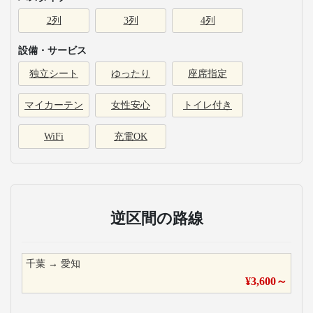
2列
3列
4列
設備・サービス
独立シート
ゆったり
座席指定
マイカーテン
女性安心
トイレ付き
WiFi
充電OK
逆区間の路線
千葉
→
愛知
¥
3,600
～