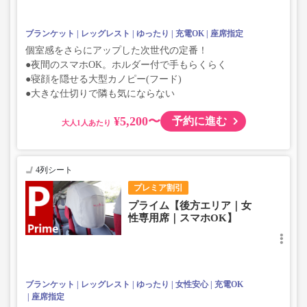
ブランケット
レッグレスト
ゆったり
充電OK
座席指定
個室感をさらにアップした次世代の定番！
●夜間のスマホOK。ホルダー付で手もらくらく
●寝顔を隠せる大型カノピー(フード)
●大きな仕切りで隣も気にならない
¥5,200〜
予約に進む
大人
4列シート
プレミア割引
プライム【後方エリア｜女
性専用席｜スマホOK】
ブランケット
レッグレスト
ゆったり
女性安心
充電OK
座席指定