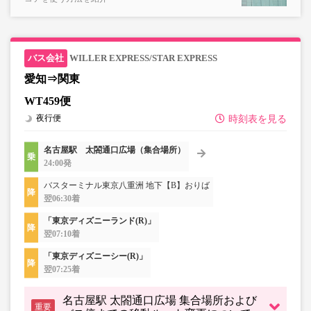
WILLER EXPRESS/STAR EXPRESS
愛知⇒関東
WT459便
夜行便
時刻表を見る
名古屋駅 太閤通口広場（集合場所）
24:00発
バスターミナル東京八重洲 地下【B】おりば
翌06:30着
「東京ディズニーランド(R)」
翌07:10着
「東京ディズニーシー(R)」
翌07:25着
名古屋駅 太閤通口広場 集合場所および
重要