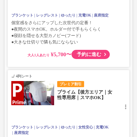
ブランケット
レッグレスト
ゆったり
充電OK
座席指定
個室感をさらにアップした次世代の定番！
●夜間のスマホOK。ホルダー付で手もらくらく
●寝顔を隠せる大型カノピー(フード)
●大きな仕切りで隣も気にならない
¥5,700〜
予約に進む
大人
4列シート
プレミア割引
プライム【後方エリア｜女
性専用席｜スマホOK】
ブランケット
レッグレスト
ゆったり
女性安心
充電OK
座席指定