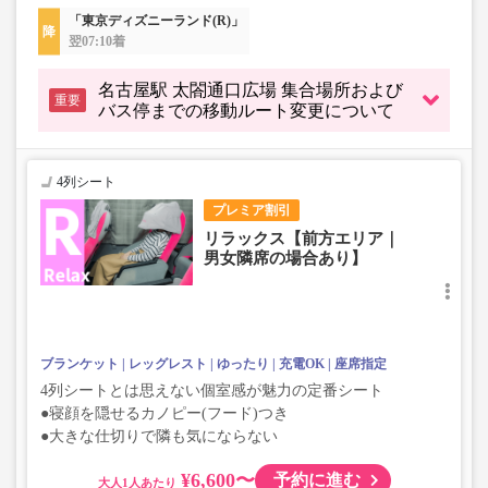
「東京ディズニーランド(R)」
翌07:10着
名古屋駅 太閤通口広場 集合場所および
重要
バス停までの移動ルート変更について
4列シート
プレミア割引
リラックス【前方エリア｜
男女隣席の場合あり】
ブランケット
レッグレスト
ゆったり
充電OK
座席指定
4列シートとは思えない個室感が魅力の定番シート
●寝顔を隠せるカノピー(フード)つき
●大きな仕切りで隣も気にならない
¥6,600〜
予約に進む
大人