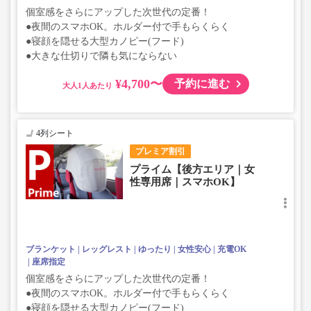
個室感をさらにアップした次世代の定番！
●夜間のスマホOK。ホルダー付で手もらくらく
●寝顔を隠せる大型カノピー(フード)
●大きな仕切りで隣も気にならない
¥4,700〜
予約に進む
大人
4列シート
プレミア割引
プライム【後方エリア｜女
性専用席｜スマホOK】
ブランケット
レッグレスト
ゆったり
女性安心
充電OK
座席指定
個室感をさらにアップした次世代の定番！
●夜間のスマホOK。ホルダー付で手もらくらく
●寝顔を隠せる大型カノピー(フード)