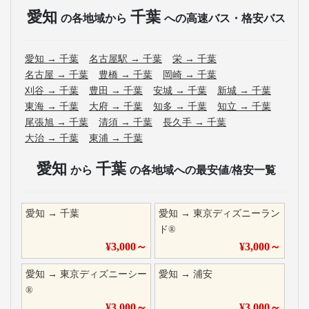
愛知
千葉
の各地域から
への高速バス・格安バス
愛知
→
千葉
名古屋駅
→
千葉
栄
→
千葉
名古屋
→
千葉
豊橋
→
千葉
岡崎
→
千葉
刈谷
→
千葉
豊田
→
千葉
安城
→
千葉
新城
→
千葉
東海
→
千葉
大府
→
千葉
知多
→
千葉
知立
→
千葉
尾張旭
→
千葉
清須
→
千葉
長久手
→
千葉
大治
→
千葉
東浦
→
千葉
愛知
千葉
から
の各地域への最安値/格安一覧
愛知
→
千葉
愛知
→
東京ディズニーラン
ド®
¥
3,000
～
¥
3,000
～
愛知
→
東京ディズニーシー
愛知
→
浦安
®
¥
3,000
～
¥
3,000
～