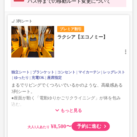
バス停までの移動ルート変更について
3列シート
プレミア割引
ラクシア【エコノミー】
独立シート
ブランケット
コンセント
マイカーテン
レッグレスト
ゆったり
充電OK
座席指定
まるでリビングでくつろいでいるかのような、高級感ある
3列シート。
●座面が動く「電動ゆりかごリクライニング」が体を包み
込む。
もっと見る
●MYカーテンで個室感もばっちり。
●訳アリ席のため、通常のシートよりお得な価格です。
※【01B席】乗降口に近く、他のお客様の往来が多いた
¥8,500〜
予約に進む
大人
め。
※【07C席】非常口に近く、リクライニング角度に制限が