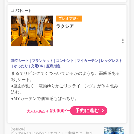
あるため。
3列シート
プレミア割引
ラクシア
独立シート
ブランケット
コンセント
マイカーテン
レッグレスト
ゆったり
充電OK
座席指定
まるでリビングでくつろいでいるかのような、高級感ある
3列シート。
●座面が動く「電動ゆりかごリクライニング」が体を包み
込む。
●MYカーテンで個室感もばっちり。
¥9,000〜
予約に進む
大人
ピンクのバスじゃない！エコノミー車輌とは一体？