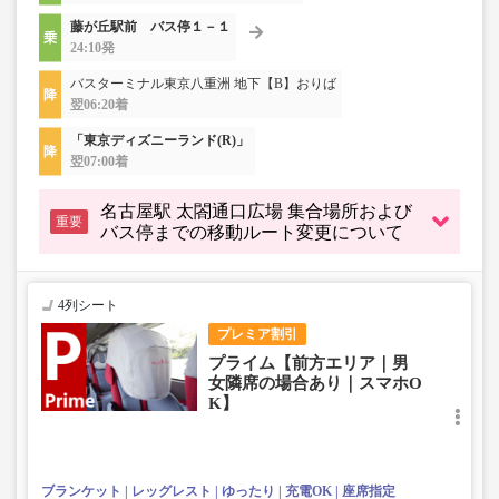
藤が丘駅前 バス停１－１
24:10発
バスターミナル東京八重洲 地下【B】おりば
翌06:20着
「東京ディズニーランド(R)」
翌07:00着
名古屋駅 太閤通口広場 集合場所および
重要
バス停までの移動ルート変更について
4列シート
プレミア割引
プライム【前方エリア｜男
女隣席の場合あり｜スマホO
K】
ブランケット
レッグレスト
ゆったり
充電OK
座席指定