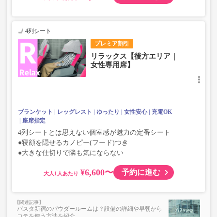
4列シート
プレミア割引
リラックス【後方エリア｜
女性専用席】
ブランケット
レッグレスト
ゆったり
女性安心
充電OK
座席指定
4列シートとは思えない個室感が魅力の定番シート
●寝顔を隠せるカノピー(フード)つき
●大きな仕切りで隣も気にならない
¥6,600〜
予約に進む
大人
バスタ新宿のパウダールームは？設備の詳細や早朝から
コテを使う方法を紹介