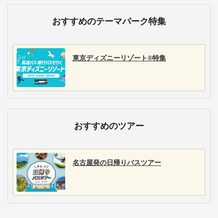
を22路線・1日200便運
した独自ダイヤと、コ
中心とした充実した車
行。自社開発した快適
ンセントなど設備が充
内設備で、快適な長距
なオリジナルシートや
実したシートで、多様
離移動を提供します。
最新のIoT技術を活用し
な移動ニーズに対応し
た安全運行で好評の高
ます。
速バスです。
WILLER/STAR EXPRESSの割引
大人基本運賃より
100円割引
学生割引運賃
「大阪～米子・松江・出雲」は500円割引
シニア割引運賃
大人基本運賃より
100円割引
(55歳以上)
小児対象割引
大人基本運賃より
5割引
(小学生まで)
障がい者割引運賃
大人基本運賃より
5割引