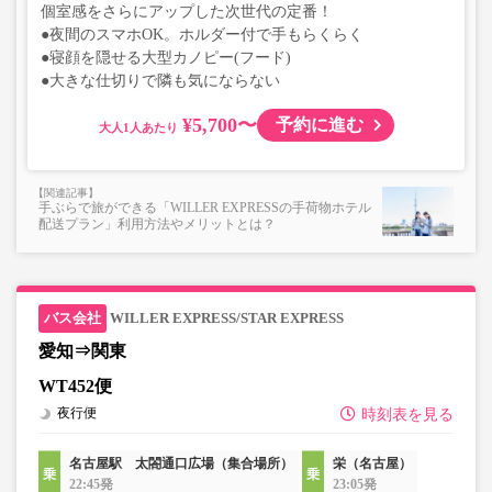
個室感をさらにアップした次世代の定番！
●夜間のスマホOK。ホルダー付で手もらくらく
●寝顔を隠せる大型カノピー(フード)
●大きな仕切りで隣も気にならない
¥5,700〜
予約に進む
大人
手ぶらで旅ができる「WILLER EXPRESSの手荷物ホテル
配送プラン」利用方法やメリットとは？
WILLER EXPRESS/STAR EXPRESS
愛知⇒関東
WT452便
夜行便
時刻表を見る
名古屋駅 太閤通口広場（集合場所）
栄（名古屋）
22:45発
23:05発