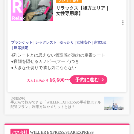
プレミア割引
リラックス【後方エリア｜
女性専用席】
ブランケット
レッグレスト
ゆったり
女性安心
充電OK
座席指定
4列シートとは思えない個室感が魅力の定番シート
●寝顔を隠せるカノピー(フード)つき
●大きな仕切りで隣も気にならない
¥6,600〜
予約に進む
大人
手ぶらで旅ができる「WILLER EXPRESSの手荷物ホテル
配送プラン」利用方法やメリットとは？
WILLER EXPRESS/STAR EXPRESS