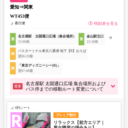
愛知⇒関東
WT453便
夜行便
時刻表を見る
名古屋駅 太閤通口広場（集合場所）
金山駅北口
23:00発
23:30発
バスターミナル東京八重洲 地下【B】おりば
翌06:20着
「東京ディズニーシー(R)」
翌07:00着
名古屋駅 太閤通口広場 集合場所および
重要
バス停までの移動ルート変更について
4列シート
プレミア割引
リラックス【前方エリア｜
男女隣席の場合あり】