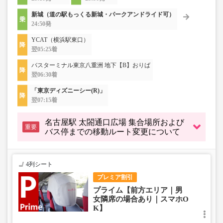
新城（道の駅もっくる新城・パークアンドライド可）
24:50発
YCAT（横浜駅東口）
翌05:25着
バスターミナル東京八重洲 地下【B】おりば
翌06:30着
「東京ディズニーシー(R)」
翌07:15着
名古屋駅 太閤通口広場 集合場所および
重要
バス停までの移動ルート変更について
4列シート
プレミア割引
プライム【前方エリア｜男
女隣席の場合あり｜スマホO
K】