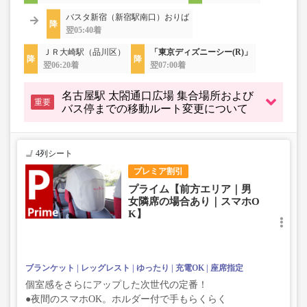
バスタ新宿（新宿駅南口）おりば
翌05:40着
ＪＲ大崎駅（品川区）
「東京ディズニーシー(R)」
翌06:20着
翌07:00着
名古屋駅 太閤通口広場 集合場所および
重要
バス停までの移動ルート変更について
4列シート
プレミア割引
プライム【前方エリア｜男
女隣席の場合あり｜スマホO
K】
ブランケット
レッグレスト
ゆったり
充電OK
座席指定
個室感をさらにアップした次世代の定番！
●夜間のスマホOK。ホルダー付で手もらくらく