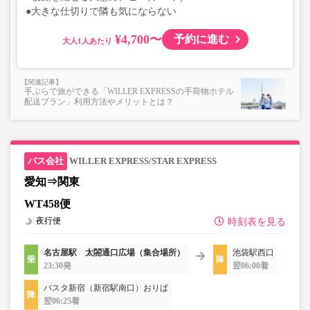
●大きな仕切りで隣も気にならない
¥4,700〜
予約に進む
大人
手ぶらで旅ができる「WILLER EXPRESSの手荷物ホテル
配送プラン」利用方法やメリットとは？
WILLER EXPRESS/STAR EXPRESS
愛知⇒関東
WT458便
夜行便
時刻表を見る
名古屋駅 太閤通口広場（集合場所）
池袋駅西口
23:30発
翌06:00着
バスタ新宿（新宿駅南口）おりば
翌06:25着