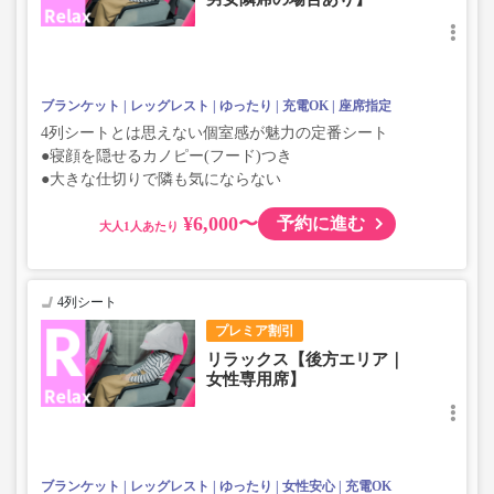
ブランケット
レッグレスト
ゆったり
充電OK
座席指定
4列シートとは思えない個室感が魅力の定番シート
●寝顔を隠せるカノピー(フード)つき
●大きな仕切りで隣も気にならない
¥6,000〜
予約に進む
大人
4列シート
プレミア割引
リラックス【後方エリア｜
女性専用席】
ブランケット
レッグレスト
ゆったり
女性安心
充電OK