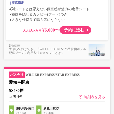
座席指定
4列シートとは思えない個室感が魅力の定番シート
●寝顔を隠せるカノピー(フード)つき
●大きな仕切りで隣も気にならない
¥6,000〜
予約に進む
大人
手ぶらで旅ができる「WILLER EXPRESSの手荷物ホテル
配送プラン」利用方法やメリットとは？
WILLER EXPRESS/STAR EXPRESS
愛知⇒関東
SS486便
夜行便
時刻表を見る
東岡崎駅南口
新豊田駅◎
23:10発
23:50発