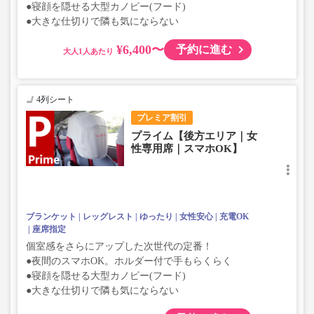
●寝顔を隠せる大型カノピー(フード)
●大きな仕切りで隣も気にならない
¥6,400〜
予約に進む
大人
4列シート
プレミア割引
プライム【後方エリア｜女
性専用席｜スマホOK】
ブランケット
レッグレスト
ゆったり
女性安心
充電OK
座席指定
個室感をさらにアップした次世代の定番！
●夜間のスマホOK。ホルダー付で手もらくらく
●寝顔を隠せる大型カノピー(フード)
●大きな仕切りで隣も気にならない