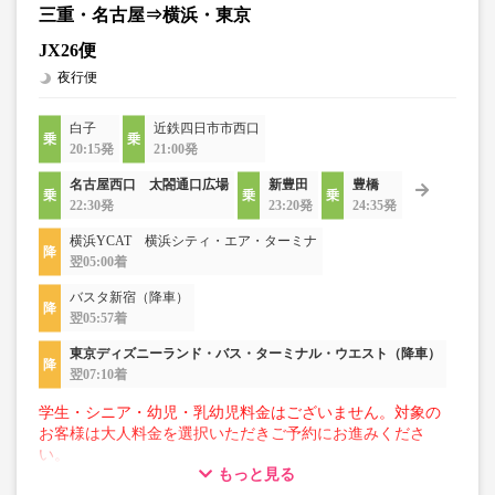
三重・名古屋⇒横浜・東京
JX26便
夜行便
白子
近鉄四日市市西口
20:15発
21:00発
名古屋西口 太閤通口広場
新豊田
豊橋
22:30発
23:20発
24:35発
横浜YCAT 横浜シティ・エア・ターミナ
翌05:00着
バスタ新宿（降車）
翌05:57着
東京ディズニーランド・バス・ターミナル・ウエスト（降車）
翌07:10着
学生・シニア・幼児・乳幼児料金はございません。対象の
お客様は大人料金を選択いただきご予約にお進みくださ
い。
もっと見る