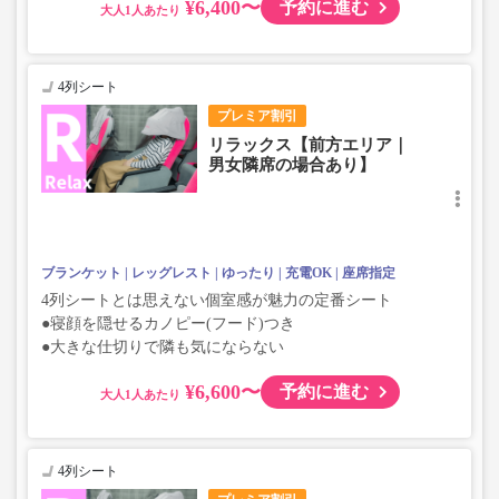
¥6,400〜
予約に進む
大人
4列シート
プレミア割引
リラックス【前方エリア｜
男女隣席の場合あり】
ブランケット
レッグレスト
ゆったり
充電OK
座席指定
4列シートとは思えない個室感が魅力の定番シート
●寝顔を隠せるカノピー(フード)つき
●大きな仕切りで隣も気にならない
¥6,600〜
予約に進む
大人
4列シート