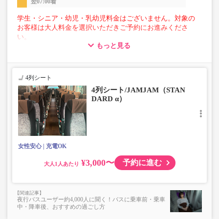
翌07:00着
学生・シニア・幼児・乳幼児料金はございません。対象の
お客様は大人料金を選択いただきご予約にお進みくださ
い。
もっと見る
【荷物について】
■トランクにてお預かりできる荷物
・3辺合計160cm以内、かつ10kg以下のものをおひとり様1
4列シート
点
4列シート/JAMJAM（STAN
■お預かりできない荷物（貴重品以外は車内持ち込みも不
DARD α）
可）
楽器・自転車（折りたたみ含む）・ボード等の大きな荷
物、壊れ物、危険物、貴重品、ペット、
上記「トランクにてお預かりできる荷物」の条件を満たさ
ないもの
女性安心
充電OK
¥3,000〜
予約に進む
大人
夜行バスユーザー約4,000人に聞く！バスに乗車前・乗車
中・降車後、おすすめの過ごし方