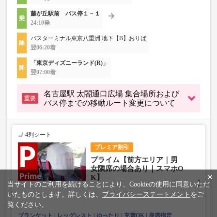
藤が丘駅前 バス停１－１
24:10発
バスターミナル東京八重洲 地下【B】おりば
翌06:20着
「東京ディズニーランド(R)」
翌07:00着
名古屋駅 太閤通口広場 集合場所および
重要
バス停までの移動ルート変更について
4列シート
プレミア割引
プライム【前方エリア｜男
女隣席の場合あり｜スマホO
×
K】
当サイトのご利用を続けることにより、Cookieの使用に同意いただ
いたものとします。詳しくは、
プライバシーステートメント
をご
覧ください。
ブランケット
レッグレスト
ゆったり
充電OK
座席指定