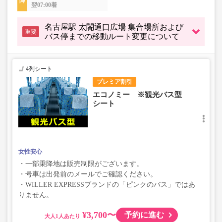
翌07:00着
名古屋駅 太閤通口広場 集合場所および
重要
バス停までの移動ルート変更について
4列シート
プレミア割引
エコノミー ※観光バス型
シート
女性安心
・一部乗降地は販売制限がございます。
・号車は出発前のメールでご確認ください。
・WILLER EXPRESSブランドの「ピンクのバス」ではあ
りません。
¥3,700〜
予約に進む
大人