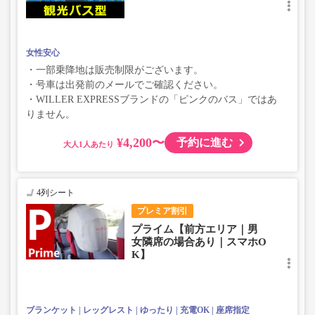
女性安心
・一部乗降地は販売制限がございます。
・号車は出発前のメールでご確認ください。
・WILLER EXPRESSブランドの「ピンクのバス」ではあ
りません。
¥4,200〜
予約に進む
大人
4列シート
プレミア割引
プライム【前方エリア｜男
女隣席の場合あり｜スマホO
K】
ブランケット
レッグレスト
ゆったり
充電OK
座席指定