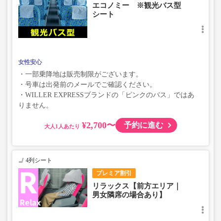
エコノミー ※観光バス型
シート
女性安心
・一部乗降地は販売制限がございます。
・号車は出発前のメールでご確認ください。
・WILLER EXPRESSブランドの「ピンクのバス」ではあ
りません。
¥2,700〜
予約に進む
大人
4列シート
プレミア割引
リラックス【前方エリア｜
男女隣席の場合あり】