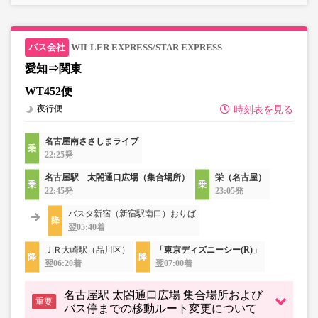
・販売日・便ごとに随時価格が変動いたします。購入時に
販売価格をご確認の上でご予約をお願いいたします。
・一部取り扱いのない停留所がある場合がございます。
WILLER EXPRESS/STAR EXPRESS
愛知⇒関東
WT452便
夜行便
時刻表を見る
名古屋南ささしまライブ
22:25発
名古屋駅 太閤通口広場（集合場所）
栄（名古屋）
22:45発
23:05発
バスタ新宿（新宿駅南口）おりば
翌05:40着
ＪＲ大崎駅（品川区）
「東京ディズニーシー(R)」
翌06:20着
翌07:00着
名古屋駅 太閤通口広場 集合場所および
重要
バス停までの移動ルート変更について