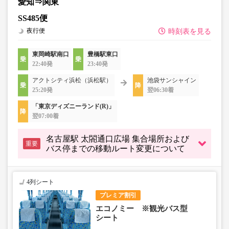
愛知⇒関東
SS485便
夜行便
時刻表を見る
東岡崎駅南口
豊橋駅東口
22:40発
23:40発
アクトシティ浜松（浜松駅）
池袋サンシャイン
25:20発
翌06:30着
「東京ディズニーランド(R)」
翌07:00着
名古屋駅 太閤通口広場 集合場所および
重要
バス停までの移動ルート変更について
4列シート
プレミア割引
エコノミー ※観光バス型
シート