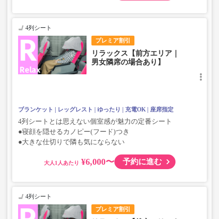
4列シート
プレミア割引
リラックス【前方エリア｜
男女隣席の場合あり】
ブランケット
レッグレスト
ゆったり
充電OK
座席指定
4列シートとは思えない個室感が魅力の定番シート
●寝顔を隠せるカノピー(フード)つき
●大きな仕切りで隣も気にならない
¥6,000〜
予約に進む
大人
4列シート
プレミア割引