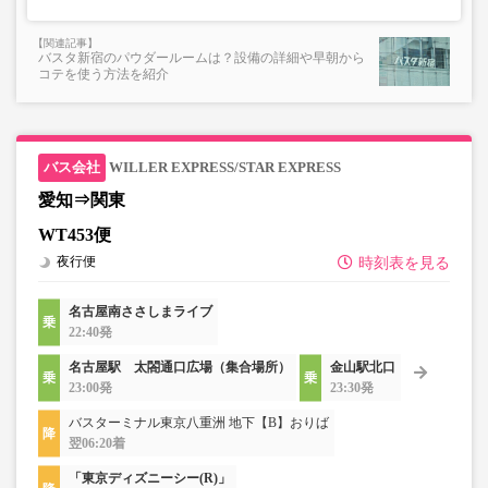
バスタ新宿のパウダールームは？設備の詳細や早朝から
コテを使う方法を紹介
WILLER EXPRESS/STAR EXPRESS
愛知⇒関東
WT453便
夜行便
時刻表を見る
名古屋南ささしまライブ
22:40発
名古屋駅 太閤通口広場（集合場所）
金山駅北口
23:00発
23:30発
バスターミナル東京八重洲 地下【B】おりば
翌06:20着
「東京ディズニーシー(R)」