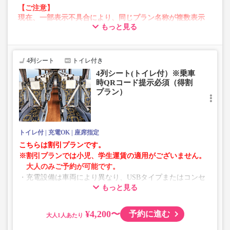
【ご注意】
現在、一部表示不具合により、同じプラン名称が複数表示
もっと見る
される場合がございます。
その場合、予約操作途中でエラーが発生する可能性がござ
います。
お手数をおかけいたしますが、エラー表示が出た場合は、
4列シート
トイレ付き
異なる画像のプランからご予約いただきますようお願いい
4列シート(トイレ付）※乗車
たします。
時QRコード提示必須（得割
プラン）
トイレ付
充電OK
座席指定
こちらは割引プランです。
※割引プランでは小児、学生運賃の適用がございません。
大人のみご予約が可能です。
・充電設備は車両により異なり、USBタイプまたはコンセ
もっと見る
ントタイプでのご用意となります。
・増便や車両整備等の都合により、予告なく車両・シート
仕様が変更となる場合がございます。あらかじめご了承く
¥4,200〜
予約に進む
大人
ださい。