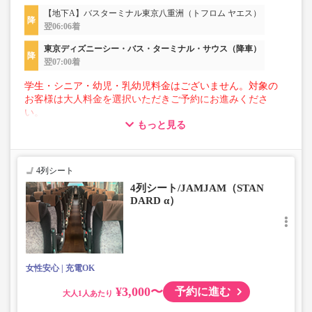
【地下A】バスターミナル東京八重洲（トフロム ヤエス）
翌06:06着
東京ディズニーシー・バス・ターミナル・サウス（降車）
翌07:00着
学生・シニア・幼児・乳幼児料金はございません。対象の
お客様は大人料金を選択いただきご予約にお進みくださ
い。
もっと見る
【荷物について】
■トランクにてお預かりできる荷物
・3辺合計160cm以内、かつ10kg以下のものをおひとり様1
4列シート
点
4列シート/JAMJAM（STAN
■お預かりできない荷物（貴重品以外は車内持ち込みも不
DARD α）
可）
楽器・自転車（折りたたみ含む）・ボード等の大きな荷
物、壊れ物、危険物、貴重品、ペット、
上記「トランクにてお預かりできる荷物」の条件を満たさ
ないもの
女性安心
充電OK
¥3,000〜
予約に進む
大人