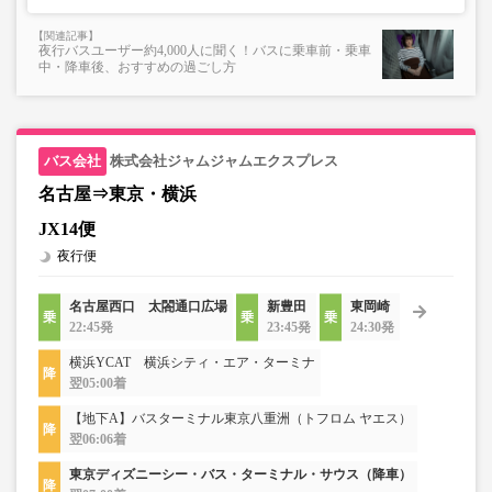
夜行バスユーザー約4,000人に聞く！バスに乗車前・乗車
中・降車後、おすすめの過ごし方
株式会社ジャムジャムエクスプレス
名古屋⇒東京・横浜
JX14便
夜行便
名古屋西口 太閤通口広場
新豊田
東岡崎
22:45発
23:45発
24:30発
横浜YCAT 横浜シティ・エア・ターミナ
翌05:00着
【地下A】バスターミナル東京八重洲（トフロム ヤエス）
翌06:06着
東京ディズニーシー・バス・ターミナル・サウス（降車）