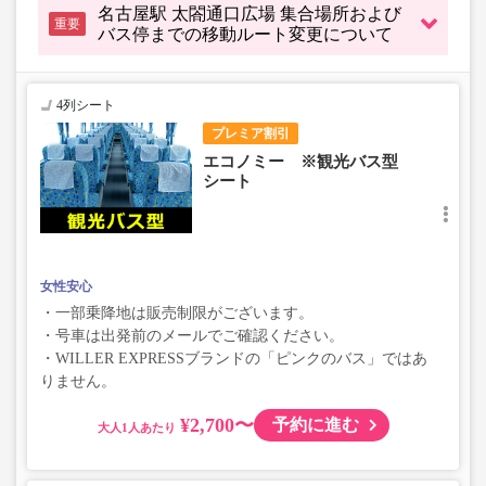
名古屋駅 太閤通口広場 集合場所および
重要
バス停までの移動ルート変更について
4列シート
プレミア割引
エコノミー ※観光バス型
シート
女性安心
・一部乗降地は販売制限がございます。
・号車は出発前のメールでご確認ください。
・WILLER EXPRESSブランドの「ピンクのバス」ではあ
りません。
¥2,700〜
予約に進む
大人