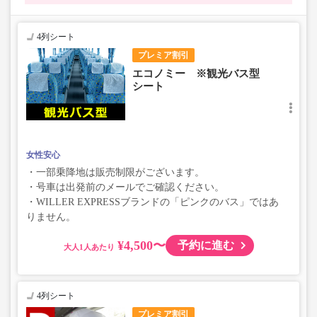
4列シート
プレミア割引
エコノミー ※観光バス型
シート
女性安心
・一部乗降地は販売制限がございます。
・号車は出発前のメールでご確認ください。
・WILLER EXPRESSブランドの「ピンクのバス」ではあ
りません。
¥4,500〜
予約に進む
大人
4列シート
プレミア割引