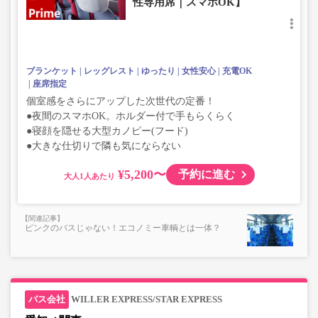
性専用席｜スマホOK】
ブランケット
レッグレスト
ゆったり
女性安心
充電OK
座席指定
個室感をさらにアップした次世代の定番！
●夜間のスマホOK。ホルダー付で手もらくらく
●寝顔を隠せる大型カノピー(フード)
●大きな仕切りで隣も気にならない
¥5,200〜
予約に進む
大人
ピンクのバスじゃない！エコノミー車輌とは一体？
WILLER EXPRESS/STAR EXPRESS