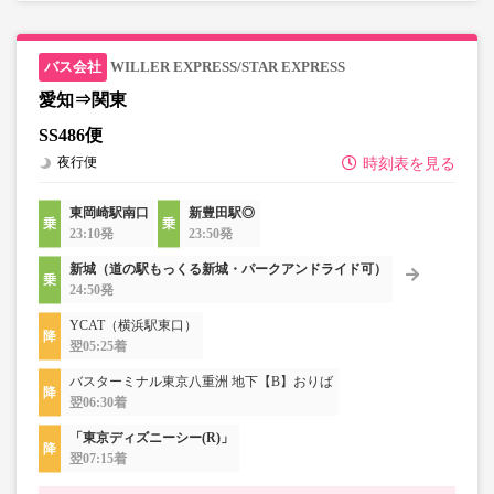
WILLER EXPRESS/STAR EXPRESS
愛知⇒関東
SS486便
夜行便
時刻表を見る
東岡崎駅南口
新豊田駅◎
23:10発
23:50発
新城（道の駅もっくる新城・パークアンドライド可）
24:50発
YCAT（横浜駅東口）
翌05:25着
バスターミナル東京八重洲 地下【B】おりば
翌06:30着
「東京ディズニーシー(R)」
翌07:15着