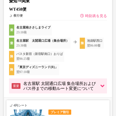
愛知⇒関東
WT458便
夜行便
時刻表を見る
名古屋南ささしまライブ
23:10発
名古屋駅 太閤通口広場（集合場所）
池袋駅西口
23:30発
翌06:00着
バスタ新宿（新宿駅南口）おりば
翌06:25着
「東京ディズニーランド(R)」
翌07:10着
名古屋駅 太閤通口広場 集合場所および
重要
バス停までの移動ルート変更について
4列シート
プレミア割引