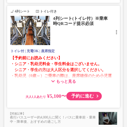
4列シート
トイレ付き
4列シート(トイレ付）※乗車
時QRコード提示必須
トイレ付
充電OK
座席指定
【予約前にお読みください】
・シニア・乳幼児料金・学生料金はございません。
シニア・学生の方は大人区分を選択してください。
・乳幼児（0歳～）ご乗車の際は、座席確保のため小児運
もっと見る
賃での乗車券が必要です。
乳幼児の方は小児区分を選択してください。
¥5,100〜
予約に進む
大人
・AM1時～5時の間はシステムメンテナンスの為ご予約が
承れません。
・在庫の状況はリアルタイムの表示ではございません。
夜行バスユーザー約4,000人に聞く！バスに乗車前・乗車
※売り切れの場合でも残数が表示される場合がありま
中・降車後、おすすめの過ごし方
す。