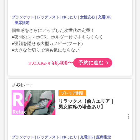
ブランケット
レッグレスト
ゆったり
女性安心
充電OK
座席指定
個室感をさらにアップした次世代の定番！
●夜間のスマホOK。ホルダー付で手もらくらく
●寝顔を隠せる大型カノピー(フード)
●大きな仕切りで隣も気にならない
¥6,400〜
予約に進む
大人
4列シート
プレミア割引
リラックス【前方エリア｜
男女隣席の場合あり】
ブランケット
レッグレスト
ゆったり
充電OK
座席指定