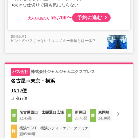
●大きな仕切りで隣も気にならない
¥5,700〜
予約に進む
大人
ピンクのバスじゃない！エコノミー車輌とは一体？
株式会社ジャムジャムエクスプレス
名古屋⇒東京・横浜
JX12便
夜行便
名古屋西口 太閤通口広場
新豊田
東岡崎
22:45発
23:45発
24:30発
横浜YCAT 横浜シティ・エア・ターミナ
翌05:00着