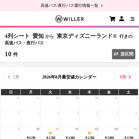
高速バス/夜行バス運行情報一覧
4列シート
愛知
東京ディズニーランド®
から
行きの
高速バス・夜行バス
10
件
逆区間
7月
2026年8月最安値カレンダー
9月
日
月
火
水
木
金
土
26
27
28
29
30
31
1
2
3
4
5
6
7
8
9
10
11
12
13
14
15
￥4,700
￥2,700
￥3,200
￥2,700
￥5,000
￥3,700