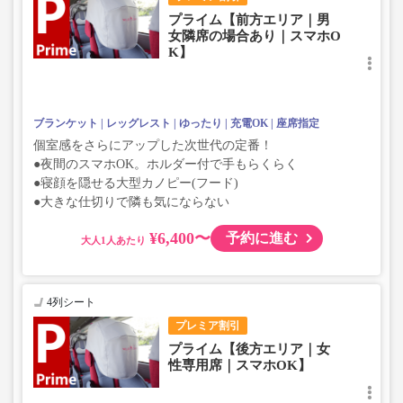
プライム【前方エリア｜男
女隣席の場合あり｜スマホO
K】
ブランケット
レッグレスト
ゆったり
充電OK
座席指定
個室感をさらにアップした次世代の定番！
●夜間のスマホOK。ホルダー付で手もらくらく
●寝顔を隠せる大型カノピー(フード)
●大きな仕切りで隣も気にならない
¥6,400〜
予約に進む
大人
4列シート
プレミア割引
プライム【後方エリア｜女
性専用席｜スマホOK】