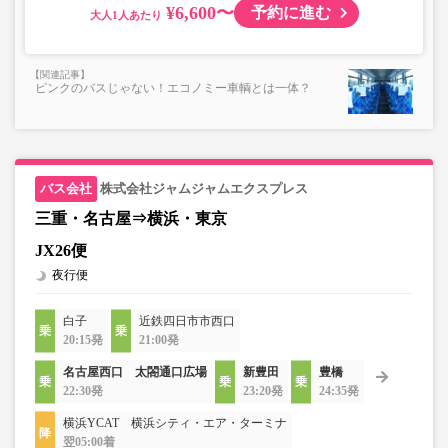
¥6,600〜
予約に進む
大人
ピンクのバスじゃない！エコノミー車輌とは一体？
株式会社ジャムジャムエクスプレス
三重・名古屋⇒横浜・東京
JX26便
夜行便
白子
近鉄四日市市西口
20:15発
21:00発
名古屋西口 太閤通口広場
新豊田
豊橋
22:30発
23:20発
24:35発
横浜YCAT 横浜シティ・エア・ターミナ
翌05:00着