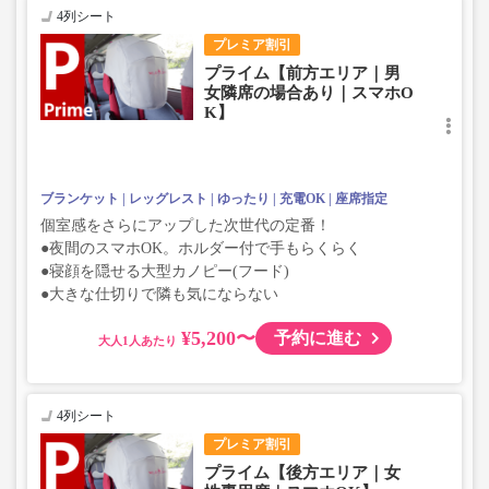
4列シート
プレミア割引
プライム【前方エリア｜男
女隣席の場合あり｜スマホO
K】
ブランケット
レッグレスト
ゆったり
充電OK
座席指定
個室感をさらにアップした次世代の定番！
●夜間のスマホOK。ホルダー付で手もらくらく
●寝顔を隠せる大型カノピー(フード)
●大きな仕切りで隣も気にならない
¥5,200〜
予約に進む
大人
4列シート
プレミア割引
プライム【後方エリア｜女