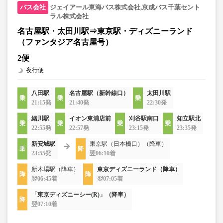
ジェイアール東海バス株式会社,京成バス千葉セント
ラル株式会社
名古屋駅・太田川駅⇒東京駅・ディズニーランド
（ファンタジア名古屋号）
2便
夜行便
八田駅
名古屋駅（新幹線口）
太田川駅
21:15発
21:40発
22:30発
緒川駅
イオン東浦店前
刈谷駅南口
知立駅北
22:55発
22:57発
23:15発
23:35発
新安城駅
東京駅（日本橋口）（降車）
23:55発
翌06:10着
新木場駅（降車）
東京ディズニーランド（降車）
翌06:45着
翌07:05着
「東京ディズニーシー(R)」（降車）
翌07:10着