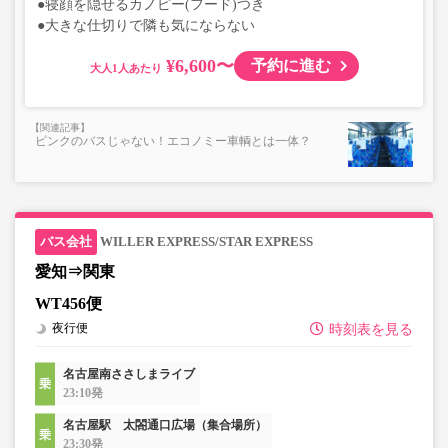
●寝顔を隠せるカノピー(フード)つき
●大きな仕切りで隣も気にならない
¥6,600〜
予約に進む
大人
ピンクのバスじゃない！エコノミー車輌とは一体？
WILLER EXPRESS/STAR EXPRESS
愛知⇒関東
WT456便
夜行便
時刻表を見る
名古屋南ささしまライブ
23:10発
名古屋駅 太閤通口広場（集合場所）
23:30発