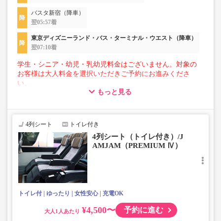
バスタ新宿（降車）
翌05:57着
東京ディズニーランド・バス・ターミナル・ウエスト（降車）
翌07:10着
学生・シニア・幼児・乳幼児料金はございません。対象の
お客様は大人料金を選択いただきご予約にお進みくださ
い。
もっと見る
【荷物について】
■トランクにてお預かりできる荷物
・3辺合計160cm以内、かつ10kg以下のものをおひとり様1
4列シート
トイレ付き
点
4列シート（トイレ付き）/J
■お預かりできない荷物（貴重品以外は車内持ち込みも不
AMJAM（PREMIUM Ⅳ）
可）
楽器・自転車（折りたたみ含む）・ボード等の大きな荷
物、壊れ物、危険物、貴重品、ペット、
上記「トランクにてお預かりできる荷物」の条件を満たさ
ないもの
トイレ付
ゆったり
女性安心
充電OK
¥4,500〜
予約に進む
大人