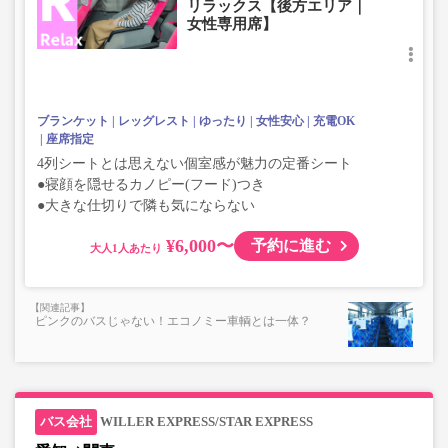
リラックス【後方エリア｜
女性専用席】
ブランケット
レッグレスト
ゆったり
女性安心
充電OK
座席指定
4列シートとは思えない個室感が魅力の定番シート
●寝顔を隠せるカノピー(フード)つき
●大きな仕切りで隣も気にならない
¥6,000〜
予約に進む
大人
ピンクのバスじゃない！エコノミー車輌とは一体？
WILLER EXPRESS/STAR EXPRESS