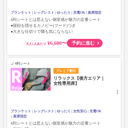
ブランケット
レッグレスト
ゆったり
充電OK
座席指定
4列シートとは思えない個室感が魅力の定番シート
●寝顔を隠せるカノピー(フード)つき
●大きな仕切りで隣も気にならない
¥6,600〜
予約に進む
大人
4列シート
プレミア割引
リラックス【後方エリア｜
女性専用席】
ブランケット
レッグレスト
ゆったり
女性安心
充電OK
座席指定
4列シートとは思えない個室感が魅力の定番シート