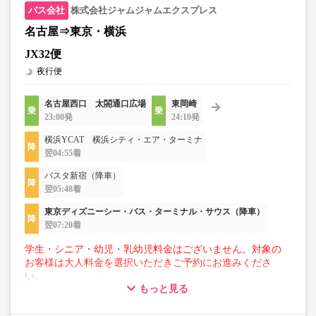
株式会社ジャムジャムエクスプレス
名古屋⇒東京・横浜
JX32便
夜行便
名古屋西口 太閤通口広場
東岡崎
23:00発
24:10発
横浜YCAT 横浜シティ・エア・ターミナ
翌04:55着
バスタ新宿（降車）
翌05:48着
東京ディズニーシー・バス・ターミナル・サウス（降車）
翌07:20着
学生・シニア・幼児・乳幼児料金はございません。対象の
お客様は大人料金を選択いただきご予約にお進みくださ
い。
もっと見る
【荷物について】