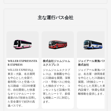
主な運行バス会社
WILLER EXPRESS/STA
株式会社ジャムジャム
ジェイアール東海バス
R EXPRESS
エクスプレス
株式会社
WILLER EXPRESSは、
ジャムジャムエクスプ
ジェイアール東海バス
東京～大阪、名古屋間
レスは、首都圏を中心
は、名古屋・静岡発着
を中心とした全国で、
に22路線を展開。深夜
を中心とした21路線を
都市間バスと空港バス
バス・早朝バスに特化
展開。3列独立シートを
を22路線・1日200便運
した独自ダイヤと、コ
中心とした充実した車
行。自社開発した快適
ンセントなど設備が充
内設備で、快適な長距
なオリジナルシートや
実したシートで、多様
離移動を提供します。
最新のIoT技術を活用し
な移動ニーズに対応し
た安全運行で好評の高
ます。
速バスです。