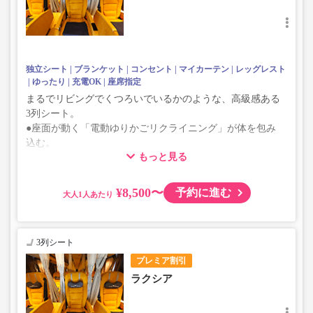
独立シート
ブランケット
コンセント
マイカーテン
レッグレスト
ゆったり
充電OK
座席指定
まるでリビングでくつろいでいるかのような、高級感ある
3列シート。
●座面が動く「電動ゆりかごリクライニング」が体を包み
込む。
もっと見る
●MYカーテンで個室感もばっちり。
●訳アリ席のため、通常のシートよりお得な価格です。
※【01B席】乗降口に近く、他のお客様の往来が多いた
¥8,500〜
予約に進む
大人
め。
※【07C席】非常口に近く、リクライニング角度に制限が
あるため。
3列シート
プレミア割引
ラクシア