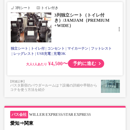
■トランクにてお預かりできる荷物
・3辺合計160cm以内、かつ10kg以下のものをおひとり様1
3列シート
トイレ付き
点
3列独立シート（トイレ付
■お預かりできない荷物（貴重品以外は車内持ち込みも不
き）/JAMJAM（PREMIUM
可）
+WIDE）
楽器・自転車（折りたたみ含む）・ボード等の大きな荷
物、壊れ物、危険物、貴重品、ペット、
上記「トランクにてお預かりできる荷物」の条件を満たさ
ないもの
独立シート
トイレ付
コンセント
マイカーテン
フットレスト
レッグレスト
USB充電
充電OK
¥4,500〜
予約に進む
大人
バスタ新宿のパウダールームは？設備の詳細や早朝から
コテを使う方法を紹介
WILLER EXPRESS/STAR EXPRESS
愛知⇒関東