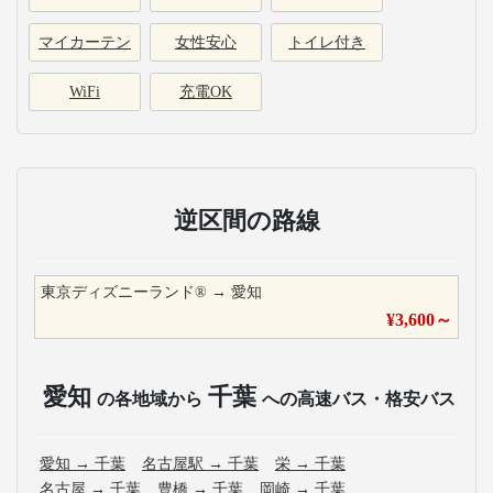
マイカーテン
女性安心
トイレ付き
WiFi
充電OK
逆区間の路線
東京ディズニーランド®
→
愛知
¥
3,600
～
愛知
千葉
の各地域から
への高速バス・格安バス
愛知
→
千葉
名古屋駅
→
千葉
栄
→
千葉
名古屋
→
千葉
豊橋
→
千葉
岡崎
→
千葉