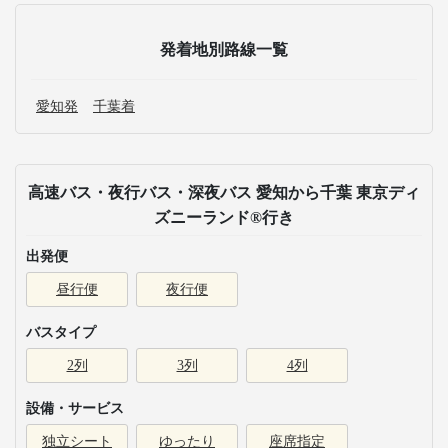
発着地別路線一覧
愛知発
千葉着
高速バス・夜行バス・深夜バス 愛知から千葉 東京ディ
ズニーランド®行き
出発便
昼行便
夜行便
バスタイプ
2列
3列
4列
設備・サービス
独立シート
ゆったり
座席指定