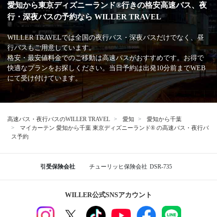
愛知から東京ディズニーランド®行きの格安高速バス、夜
行・深夜バスの予約なら WILLER TRAVEL
WILLER TRAVELでは全国の夜行バス・深夜バスだけでなく、昼
行バスもご用意しています。
格安・最安値料金でのご移動は高速バスがおすすめです。お得で
快適なプランをお探しください。当日予約は出発10分前までWEB
にて受け付けています。
高速バス・夜行バスのWILLER TRAVEL
愛知
愛知から千葉
マイカーテン 愛知から千葉 東京ディズニーランド® の高速バス・夜行バ
ス予約
引受保険会社
チューリッヒ保険会社
DSR-735
WILLER公式SNSアカウント