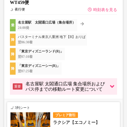
WT459便
夜行便
時刻表を見る
名古屋駅 太閤通口広場（集合場所）
24:00発
バスターミナル東京八重洲 地下【B】おりば
翌06:30着
「東京ディズニーランド(R)」
翌07:10着
「東京ディズニーシー(R)」
翌07:25着
名古屋駅 太閤通口広場 集合場所および
重要
バス停までの移動ルート変更について
3列シート
プレミア割引
ラクシア【エコノミー】