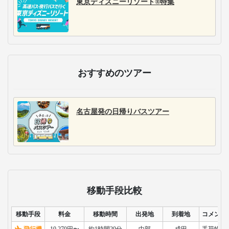
東京ディズニーリゾート®特集
おすすめのツアー
名古屋発の日帰りバスツアー
移動手段比較
移動手段
料金
移動時間
出発地
到着地
コメント
飛行機
10,270円〜
約1時間20分
中部
成田
手荷物検