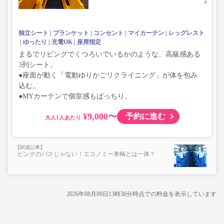
独立シート
ブランケット
コンセント
マイカーテン
レッグレスト
ゆったり
充電OK
座席指定
まるでリビングでくつろいでいるかのような、高級感ある
3列シート。
●座面が動く「電動ゆりかごリクライニング」が体を包み
込む。
●MYカーテンで個室感もばっちり。
¥9,000〜
予約に進む
大人
ピンクのバスじゃない！エコノミー車輌とは一体？
2026年08月09日13時36分
時点での料金を表示しています