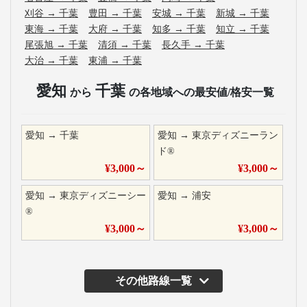
刈谷
→
千葉
豊田
→
千葉
安城
→
千葉
新城
→
千葉
東海
→
千葉
大府
→
千葉
知多
→
千葉
知立
→
千葉
尾張旭
→
千葉
清須
→
千葉
長久手
→
千葉
大治
→
千葉
東浦
→
千葉
愛知
千葉
から
の各地域への最安値/格安一覧
愛知
→
千葉
愛知
→
東京ディズニーラン
ド®
¥
3,000
～
¥
3,000
～
愛知
→
東京ディズニーシー
愛知
→
浦安
®
¥
3,000
～
¥
3,000
～
その他路線一覧