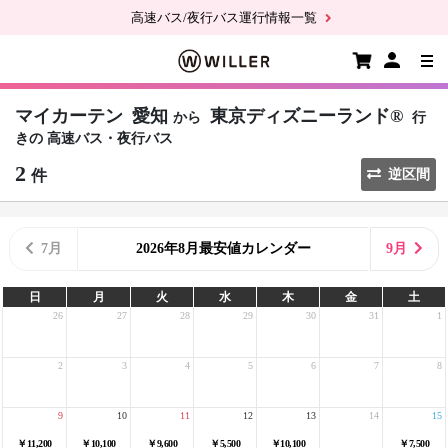
高速バス/夜行バス運行情報一覧
マイカーテン
愛知
東京ディズニーランド®
から
行
きの
高速バス・夜行バス
2
件
逆区間
7月
2026年8月最安値カレンダー
9月
日
月
火
水
木
金
土
26
27
28
29
30
31
1
2
3
4
5
6
7
8
9
10
11
12
13
14
15
￥11,200
￥10,100
￥9,600
￥5,500
￥10,100
￥7,500