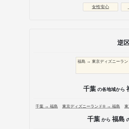
女性安心
逆
福島
→
東京ディズニーラン
千葉
の各地域から
千葉
→
福島
東京ディズニーランド®
→
福島
東
千葉
福島
から