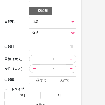
逆区間
目的地
出発日
男性（大人）
女性（大人）
出発便
昼行便
夜行便
シートタイプ
3列
4列
充電OK