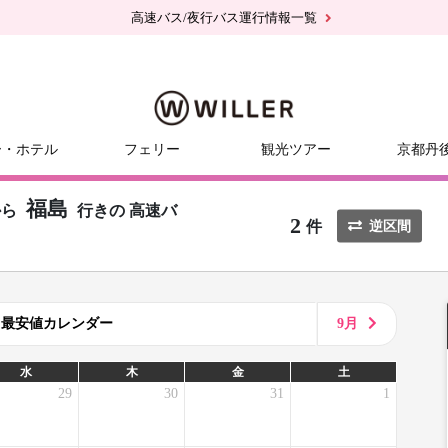
高速バス/夜行バス運行情報一覧
ー・ホテル
フェリー
観光ツアー
京都丹
福島
から
行きの
高速バ
2
件
逆区間
8月最安値カレンダー
9月
水
木
金
土
29
30
31
1