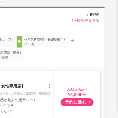
夜行便
時刻表を見る
キューブ）
バスタ新宿4階（新宿駅南口）
23:15発
台駅西口（降車）
6:20着
｜女性専用席】
大人
ったり
女性安心
充電OK
座席指定
¥5,800〜
室感が魅力の定番シート
予約に進む
ード)つき
ならない