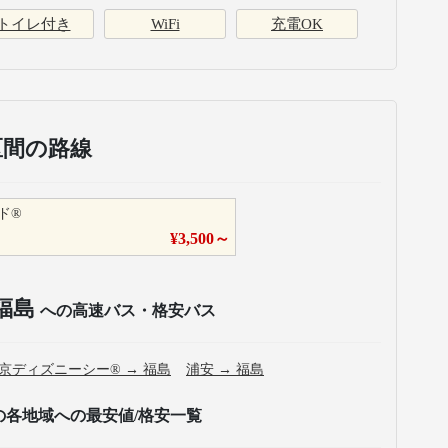
トイレ付き
WiFi
充電OK
区間の路線
ド®
¥
3,500
～
福島
への高速バス・格安バス
京ディズニーシー®
→
福島
浦安
→
福島
の各地域への最安値/格安一覧