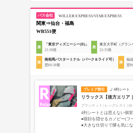
WILLER EXPRESS/STAR EXPRESS
関東⇒仙台・福島
WB551便
「東京ディズニーシー(R)」
東京大手町（グラン
21:50発
22:35発
南相馬バスターミナル（パーク＆ライド可）
仙
翌04:30着
翌0
プレミア割引
4列シート
リラックス【後方エリア
ブランケット
レッグレスト
ゆ
4列シートとは思えない個
●寝顔を隠せるカノピー(フ
●大きな仕切りで隣も気に