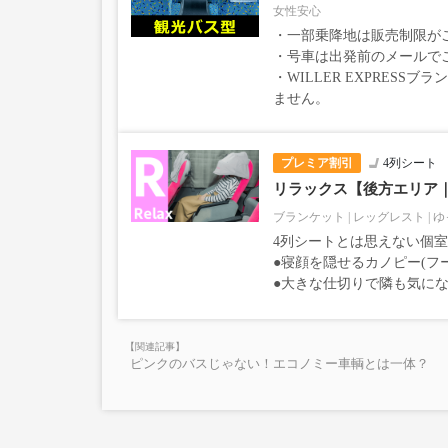
女性安心
・一部乗降地は販売制限が
・号車は出発前のメールで
・WILLER EXPRESS
ません。
プレミア割引
4列シート
リラックス【後方エリア
ブランケット
レッグレスト
ゆ
4列シートとは思えない個
●寝顔を隠せるカノピー(フ
●大きな仕切りで隣も気に
ピンクのバスじゃない！エコノミー車輌とは一体？