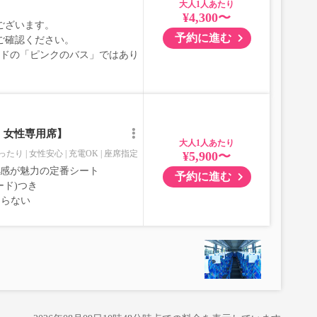
大人
¥4,300〜
ございます。
予約に進む
ご確認ください。
ブランドの「ピンクのバス」ではあり
｜女性専用席】
大人
ったり
女性安心
充電OK
座席指定
¥5,900〜
室感が魅力の定番シート
予約に進む
ード)つき
ならない