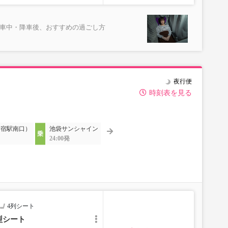
乗車中・降車後、おすすめの過ごし方
夜行便
時刻表を見る
新宿駅南口）
池袋サンシャイン
24:00発
4列シート
型シート