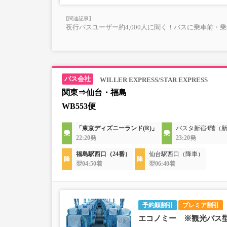
夜行バスユーザー約4,000人に聞く！バスに乗車前・
WILLER EXPRESS/STAR EXPRESS
関東⇒仙台・福島
WB553便
「東京ディズニーランド(R)」
バスタ新宿4階（
22:20発
23:20発
福島駅西口（24番）
仙台駅西口（降車）
翌04:50着
翌06:40着
予約順割引
プレミア割引
エコノミー ※観光バス