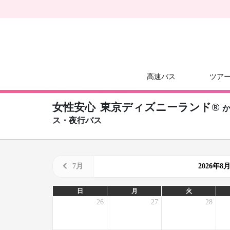
高速バス
ツア
女性安心
東京ディズニーランド®
ス・夜行バス
7月
2026年
日
月
火
26
27
28