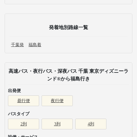
発着地別路線一覧
千葉発
福島着
高速バス・夜行バス・深夜バス 千葉 東京ディズニーラ
ンド®から福島行き
出発便
昼行便
夜行便
バスタイプ
2列
3列
4列