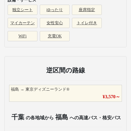
設備・サービス
独立シート
ゆったり
座席指定
マイカーテン
女性安心
トイレ付き
WiFi
充電OK
逆区間の路線
福島
→
東京ディズニーランド®
¥
3,570
～
千葉
福島
の各地域から
への高速バス・格安バス