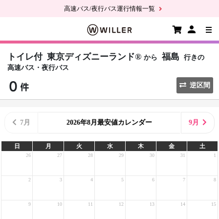
高速バス/夜行バス運行情報一覧
トイレ付
東京ディズニーランド®
福島
から
行きの
高速バス・夜行バス
逆区間
7月
2026年8月最安値カレンダー
9月
日
月
火
水
木
金
土
26
27
28
29
30
31
1
2
3
4
5
6
7
8
9
10
11
12
13
14
15