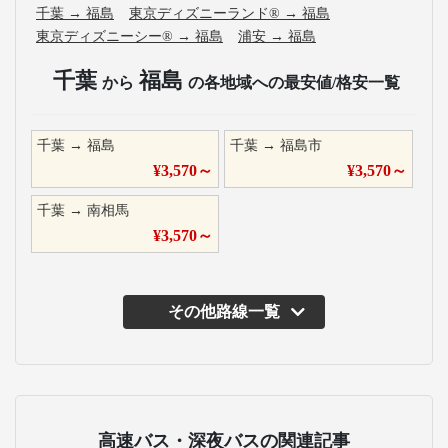
千葉
→
福島
東京ディズニーランド®
→
福島
東京ディズニーシー®
→
福島
浦安
→
福島
千葉
福島
から
の各地域への最安値/格安一覧
千葉
→
福島
千葉
→
福島市
¥
3,570
～
¥
3,570
～
千葉
→
南相馬
¥
3,570
～
その他路線一覧
高速バス・深夜バスの関連記事