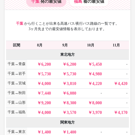
千葉
発の最安値
福島
着の最安値
千葉
から
行くことが出来る高速バス/夜行バス路線の一覧です。
3ヶ月先までの最安値情報を表示しております。
区間
8月
9月
10月
11月
東北地方
千葉→青森
-
6,200
6,200
5,450
千葉→岩手
-
5,730
5,730
4,980
千葉→宮城
4,000
3,810
4,220
4,420
千葉→秋田
-
-
7,440
6,080
千葉→山形
-
9,200
8,300
8,000
千葉→福島
4,000
3,570
3,970
4,170
関東地方
千葉→東京
-
-
1,400
1,400