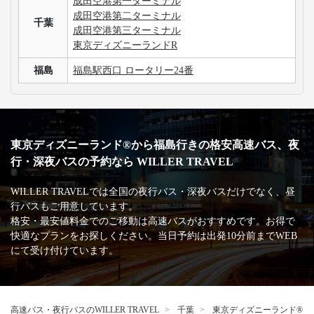
成田空港第一ターミナル
成田空港第二ターミナル
千葉
成田空港第三ターミナル
東京ディズニーランドR
福島
福島駅西口 ロータリー24番
東京ディズニーランド®から福島行きの格安高速バス、夜
行・深夜バスの予約なら WILLER TRAVEL
WILLER TRAVELでは全国の夜行バス・深夜バスだけでなく、昼
行バスもご用意しています。
格安・最安値料金でのご移動は高速バスがおすすめです。お得で
快適なプランをお探しください。当日予約は出発10分前までWEB
にて受け付けています。
高速バス・夜行バスのWILLER TRAVEL
千葉
東京ディズニーランド®