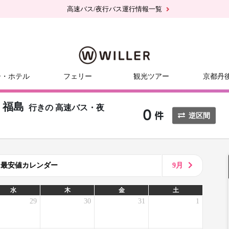
高速バス/夜行バス運行情報一覧
ー・ホテル
フェリー
観光ツアー
京都丹
福島
行きの
高速バス・夜
逆区間
8月最安値カレンダー
9月
水
木
金
土
29
30
31
1