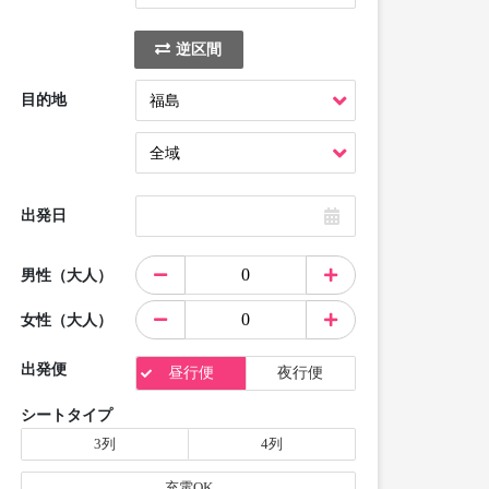
逆区間
目的地
出発日
男性（大人）
女性（大人）
出発便
昼行便
夜行便
シートタイプ
3列
4列
充電OK