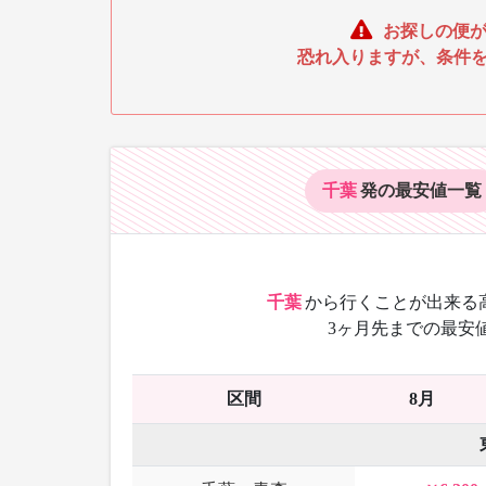
お探しの便が
恐れ入りますが、条件
千葉
発の最安値
一覧
千葉
から
行くことが出来る
3ヶ月先までの最安
区間
8月