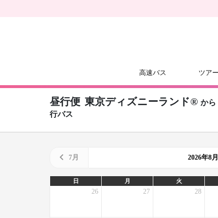
高速バス
ツア
昼行便
東京ディズニーランド®
から
行バス
7月
2026年
日
月
火
26
27
28