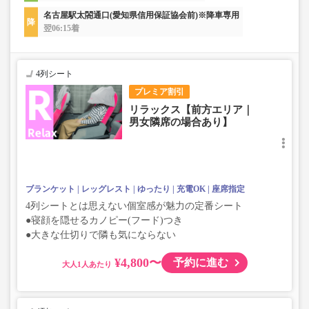
名古屋駅太閤通口(愛知県信用保証協会前)※降車専用
翌06:15着
4列シート
プレミア割引
リラックス【前方エリア｜
男女隣席の場合あり】
ブランケット
レッグレスト
ゆったり
充電OK
座席指定
4列シートとは思えない個室感が魅力の定番シート
●寝顔を隠せるカノピー(フード)つき
●大きな仕切りで隣も気にならない
¥4,800〜
予約に進む
大人