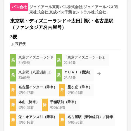
ジェイアール東海バス株式会社,ジェイアールバス関
東株式会社,京成バス千葉セントラル株式会社
東京駅・ディズニーランド⇒太田川駅・名古屋駅
（ファンタジア名古屋号）
3便
夜行便
東京ディズニーランド
「東京ディズニーシー(R)」
21:50発
22:10発
東京駅（八重洲南口）
ＹＣＡＴ（横浜）
23:00発
23:55発
名古屋インター（降車）
星ヶ丘（降車）
翌05:47着
翌05:54着
本山（降車）
千種駅前（降車）
翌05:59着
翌06:10着
栄・オアシス21（降車）
名古屋駅（新幹線口）／降車
翌06:16着
翌06:30着