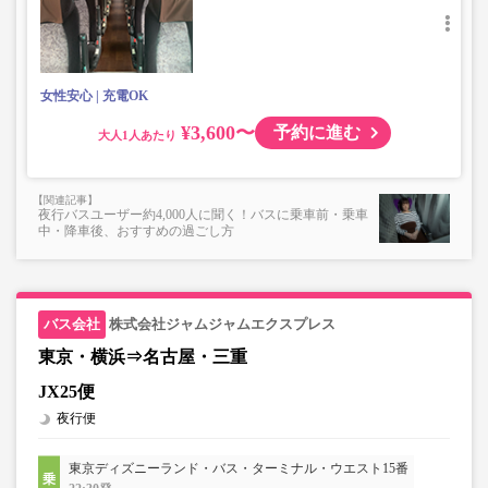
楽器・自転車（折りたたみ含む）・ボード等の大きな荷
物、壊れ物、危険物、貴重品、ペット、
上記「トランクにてお預かりできる荷物」の条件を満たさ
ないもの
女性安心
充電OK
¥3,600〜
予約に進む
大人
夜行バスユーザー約4,000人に聞く！バスに乗車前・乗車
中・降車後、おすすめの過ごし方
株式会社ジャムジャムエクスプレス
東京・横浜⇒名古屋・三重
JX25便
夜行便
東京ディズニーランド・バス・ターミナル・ウエスト15番