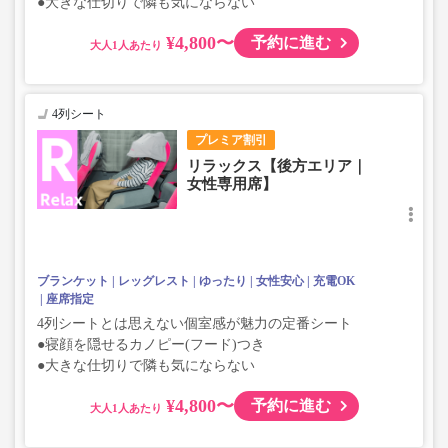
●大きな仕切りで隣も気にならない
¥4,800〜
予約に進む
大人
4列シート
プレミア割引
リラックス【後方エリア｜
女性専用席】
ブランケット
レッグレスト
ゆったり
女性安心
充電OK
座席指定
4列シートとは思えない個室感が魅力の定番シート
●寝顔を隠せるカノピー(フード)つき
●大きな仕切りで隣も気にならない
¥4,800〜
予約に進む
大人