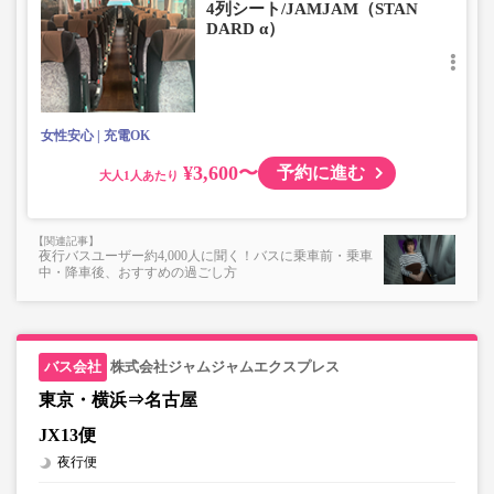
4列シート/JAMJAM（STAN
■お預かりできない荷物（貴重品以外は車内持ち込みも不
DARD α）
可）
楽器・自転車（折りたたみ含む）・ボード等の大きな荷
物、壊れ物、危険物、貴重品、ペット、
上記「トランクにてお預かりできる荷物」の条件を満たさ
ないもの
女性安心
充電OK
¥3,600〜
予約に進む
大人
夜行バスユーザー約4,000人に聞く！バスに乗車前・乗車
中・降車後、おすすめの過ごし方
株式会社ジャムジャムエクスプレス
東京・横浜⇒名古屋
JX13便
夜行便