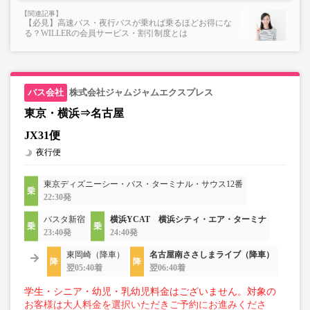
【必見】高速バス・夜行バスが乗れば乗るほどお得にな
る？WILLERの会員サービス・割引制度とは
株式会社ジャムジャムエクスプレス
東京・横浜⇒名古屋
JX31便
夜行便
東京ディズニーシー・バス・ターミナル・サウス12番
22:30発
バスタ新宿
横浜YCAT 横浜シティ・エア・ターミナ
23:40発
24:40発
東岡崎（降車）
名古屋南ささしまライブ（降車）
翌05:40着
翌06:40着
学生・シニア・幼児・乳幼児料金はございません。対象の
お客様は大人料金を選択いただきご予約にお進みくださ