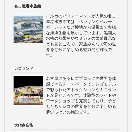
名古屋港水族館
イルカのパフォーマンスが人気の名古
屋港水族館では、ペンギンやベルー
ガ、シャチなど極地から温帯まで多様
な海洋生物を展示しています。黒潮大
水槽の熱帯魚やウミガメの繁殖展示な
ども見どころで、家族みんなで海の世
界を存分に楽しめる魅力的な施設で
す。
レゴランド
名古屋にあるレゴブロックの世界を体
感できるテーマパークで、レゴモデル
で彩られたアトラクションやミニラン
ドが見どころです。体験型のライドや
ワークショップも充実しており、子ど
もたちがレゴの世界を存分に楽しめる
夢いっぱいの施設です。
大須商店街