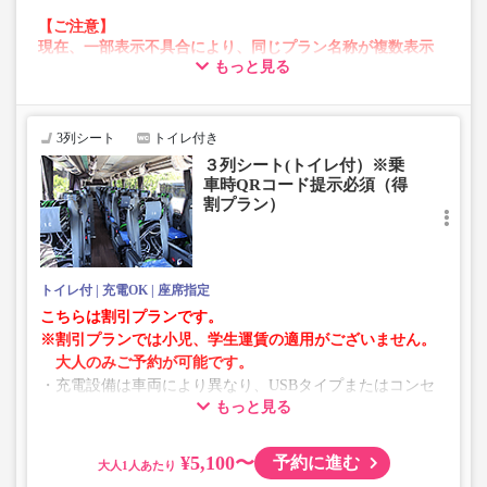
【ご注意】
現在、一部表示不具合により、同じプラン名称が複数表示
もっと見る
される場合がございます。
その場合、予約操作途中でエラーが発生する可能性がござ
います。
お手数をおかけいたしますが、エラー表示が出た場合は、
3列シート
トイレ付き
異なる画像のプランからご予約いただきますようお願いい
３列シート(トイレ付）※乗
たします。
車時QRコード提示必須（得
割プラン）
トイレ付
充電OK
座席指定
こちらは割引プランです。
※割引プランでは小児、学生運賃の適用がございません。
大人のみご予約が可能です。
・充電設備は車両により異なり、USBタイプまたはコンセ
もっと見る
ントタイプでのご用意となります。
・増便や車両整備等の都合により、予告なく車両・シート
仕様が変更となる場合がございます。あらかじめご了承く
¥5,100〜
予約に進む
大人
ださい。