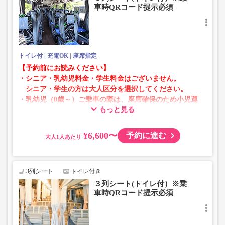
車時QRコード提示必須
トイレ付
充電OK
座席指定
【予約前にお読みください】
・シニア・乳幼児料金・学生料金はございません。
シニア・学生の方は大人区分を選択してください。
・乳幼児（0歳～）ご乗車の際は、座席確保のため小児運
もっと見る
賃での乗車券が必要です。
乳幼児の方は小児区分を選択してください。
¥6,600〜
予約に進む
大人
・AM1時～5時の間はシステムメンテナンスの為ご予約が
承れません。
・在庫の状況はリアルタイムの表示ではございません。
3列シート
トイレ付き
※売り切れの場合でも残数が表示される場合がありま
３列シート(トイレ付）※乗
す。
車時QRコード提示必須
・販売日・便ごとに随時価格が変動いたします。購入時に
販売価格をご確認の上でご予約をお願いいたします。
・一部取り扱いのない停留所がある場合がございます。