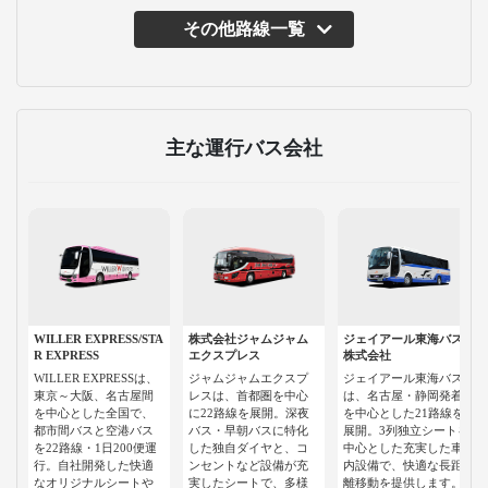
その他路線一覧
主な運行バス会社
WILLER EXPRESS/STA
株式会社ジャムジャム
ジェイアール東海バス
R EXPRESS
エクスプレス
株式会社
WILLER EXPRESSは、
ジャムジャムエクスプ
ジェイアール東海バス
東京～大阪、名古屋間
レスは、首都圏を中心
は、名古屋・静岡発着
を中心とした全国で、
に22路線を展開。深夜
を中心とした21路線を
都市間バスと空港バス
バス・早朝バスに特化
展開。3列独立シートを
を22路線・1日200便運
した独自ダイヤと、コ
中心とした充実した車
行。自社開発した快適
ンセントなど設備が充
内設備で、快適な長距
なオリジナルシートや
実したシートで、多様
離移動を提供します。