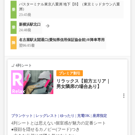
バスターミナル東京八重洲 地下【B】（東京ミッドタウン八重
洲）
23:45発
新横浜駅北口
24:40発
名古屋駅太閤通口(愛知県信用保証協会前)※降車専用
翌06:05着
4列シート
プレミア割引
リラックス【前方エリア｜
男女隣席の場合あり】
ブランケット
レッグレスト
ゆったり
充電OK
座席指定
4列シートとは思えない個室感が魅力の定番シート
●寝顔を隠せるカノピー(フード)つき