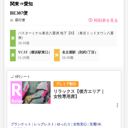
関東⇒愛知
BE307便
昼行便
時刻表を見る
バスターミナル東京八重洲 地下【B】（東京ミッドタウン八重
洲）
10:10発
YCAT（横浜駅東口）
名古屋駅（則武1丁目）
11:20発
16:50着
4列シート
プレミア割引
リラックス【後方エリア｜
女性専用席】
ブランケット
レッグレスト
ゆったり
女性安心
充電OK