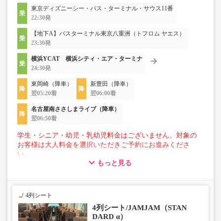
東京ディズニーシー・バス・ターミナル・サウス11番
22:30発
【地下A】バスターミナル東京八重洲（トフロム ヤエス）
23:30発
横浜YCAT 横浜シティ・エア・ターミナ
24:30発
東岡崎（降車）
新豊田（降車）
翌05:20着
翌06:00着
名古屋南ささしまライブ（降車）
翌06:50着
学生・シニア・幼児・乳幼児料金はございません。対象の
お客様は大人料金を選択いただきご予約にお進みくださ
い。
もっと見る
【荷物について】
■トランクにてお預かりできる荷物
・3辺合計160cm以内、かつ10kg以下のものをおひとり様1
4列シート
点
4列シート/JAMJAM（STAN
■お預かりできない荷物（貴重品以外は車内持ち込みも不
DARD α）
可）