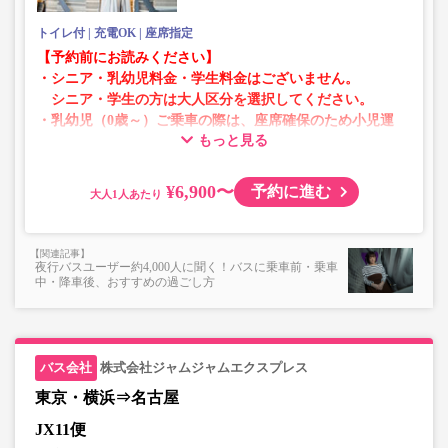
トイレ付
充電OK
座席指定
【予約前にお読みください】
・シニア・乳幼児料金・学生料金はございません。
シニア・学生の方は大人区分を選択してください。
・乳幼児（0歳～）ご乗車の際は、座席確保のため小児運
もっと見る
賃での乗車券が必要です。
乳幼児の方は小児区分を選択してください。
¥6,900〜
予約に進む
大人
・AM1時～5時の間はシステムメンテナンスの為ご予約が
承れません。
・在庫の状況はリアルタイムの表示ではございません。
夜行バスユーザー約4,000人に聞く！バスに乗車前・乗車
※売り切れの場合でも残数が表示される場合がありま
中・降車後、おすすめの過ごし方
す。
・販売日・便ごとに随時価格が変動いたします。購入時に
販売価格をご確認の上でご予約をお願いいたします。
・一部取り扱いのない停留所がある場合がございます。
株式会社ジャムジャムエクスプレス
東京・横浜⇒名古屋
JX11便