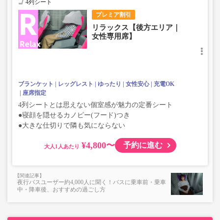
4列シート
プレミア割引
リラックス【後方エリア｜
女性専用席】
ブランケット
レッグレスト
ゆったり
女性安心
充電OK
座席指定
4列シートとは思えない個室感が魅力の定番シート
●寝顔を隠せるカノピー(フード)つき
●大きな仕切りで隣も気にならない
¥4,800〜
予約に進む
大人
夜行バスユーザー約4,000人に聞く！バスに乗車前・乗車
中・降車後、おすすめの過ごし方