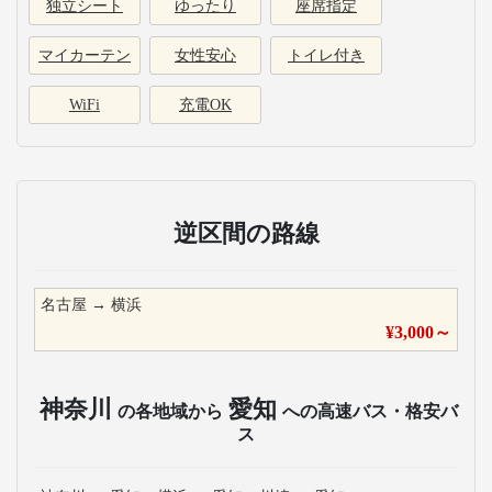
独立シート
ゆったり
座席指定
マイカーテン
女性安心
トイレ付き
WiFi
充電OK
逆区間の路線
名古屋
→
横浜
¥
3,000
～
神奈川
愛知
の各地域から
への高速バス・格安バ
ス