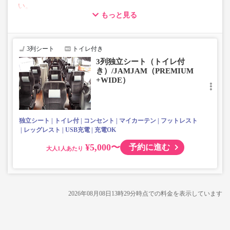
い。
もっと見る
【荷物について】
■トランクにてお預かりできる荷物
・3辺合計160cm以内、かつ10kg以下のものをおひとり様1
3列シート
トイレ付き
点
3列独立シート（トイレ付
■お預かりできない荷物（貴重品以外は車内持ち込みも不
き）/JAMJAM（PREMIUM
可）
+WIDE）
楽器・自転車（折りたたみ含む）・ボード等の大きな荷
物、壊れ物、危険物、貴重品、ペット、
上記「トランクにてお預かりできる荷物」の条件を満たさ
ないもの
独立シート
トイレ付
コンセント
マイカーテン
フットレスト
レッグレスト
USB充電
充電OK
¥5,000〜
予約に進む
大人
2026年08月08日13時29分
時点での料金を表示しています