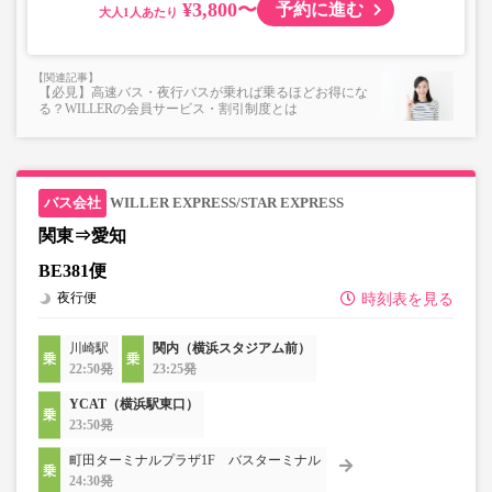
¥3,800〜
予約に進む
大人
【必見】高速バス・夜行バスが乗れば乗るほどお得にな
る？WILLERの会員サービス・割引制度とは
WILLER EXPRESS/STAR EXPRESS
関東⇒愛知
BE381便
夜行便
時刻表を見る
川崎駅
関内（横浜スタジアム前）
22:50発
23:25発
YCAT（横浜駅東口）
23:50発
町田ターミナルプラザ1F バスターミナル
24:30発