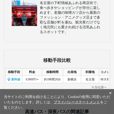
名古屋の下町情緒あふれる商店街で、
食べ歩きやショッピングが存分に楽し
めます。老舗の味噌カツ店から最新の
ファッション・アニメグッズ店まで多
彩な店舗が軒を連ね、観光客だけでな
く地元民にも愛され続ける活気あふれ
るスポットです。
移動手段比較
移動手段
料金
移動時間
出発地
到着地
コメント
新幹線
9,900円〜
約1時間20分
新横浜
名古屋
特大荷物
※当社調べ
×
当サイトのご利用を続けることにより、Cookieの使用に同意いただ
いたものとします。詳しくは、
プライバシーステートメント
をご
覧ください。
高速バス・深夜バスの関連記事