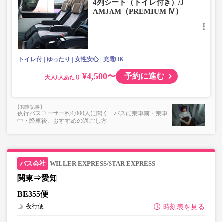
4列シート（トイレ付き）/J
■お預かりできない荷物（貴重品以外は車内持ち込みも不
AMJAM（PREMIUM Ⅳ）
可）
楽器・自転車（折りたたみ含む）・ボード等の大きな荷
物、壊れ物、危険物、貴重品、ペット、
上記「トランクにてお預かりできる荷物」の条件を満たさ
ないもの
トイレ付
ゆったり
女性安心
充電OK
¥4,500〜
予約に進む
大人
夜行バスユーザー約4,000人に聞く！バスに乗車前・乗車
中・降車後、おすすめの過ごし方
WILLER EXPRESS/STAR EXPRESS
関東⇒愛知
BE355便
夜行便
時刻表を見る