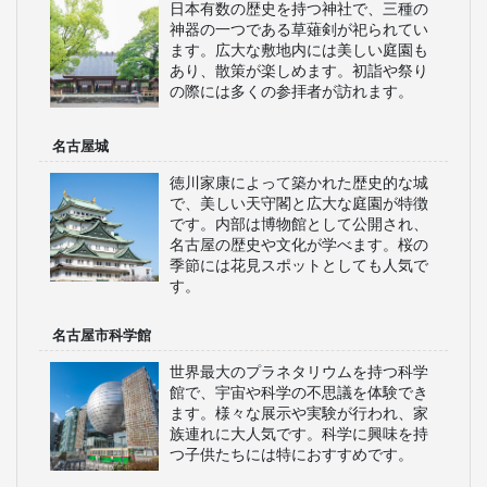
日本有数の歴史を持つ神社で、三種の
神器の一つである草薙剣が祀られてい
ます。広大な敷地内には美しい庭園も
あり、散策が楽しめます。初詣や祭り
の際には多くの参拝者が訪れます。
名古屋城
徳川家康によって築かれた歴史的な城
で、美しい天守閣と広大な庭園が特徴
です。内部は博物館として公開され、
名古屋の歴史や文化が学べます。桜の
季節には花見スポットとしても人気で
す。
名古屋市科学館
世界最大のプラネタリウムを持つ科学
館で、宇宙や科学の不思議を体験でき
ます。様々な展示や実験が行われ、家
族連れに大人気です。科学に興味を持
つ子供たちには特におすすめです。