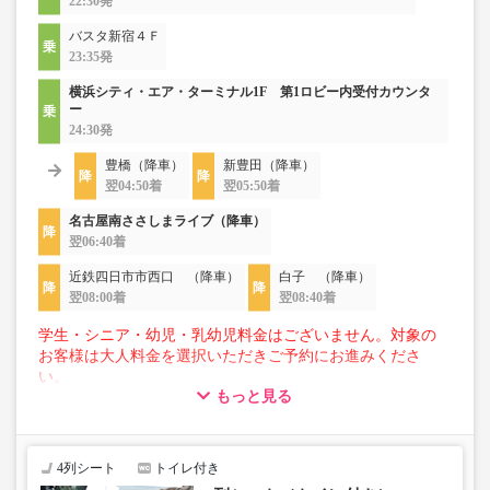
22:30発
バスタ新宿４Ｆ
23:35発
横浜シティ・エア・ターミナル1F 第1ロビー内受付カウンタ
ー
24:30発
豊橋（降車）
新豊田（降車）
翌04:50着
翌05:50着
名古屋南ささしまライブ（降車）
翌06:40着
近鉄四日市市西口 （降車）
白子 （降車）
翌08:00着
翌08:40着
学生・シニア・幼児・乳幼児料金はございません。対象の
お客様は大人料金を選択いただきご予約にお進みくださ
い。
もっと見る
【荷物について】
■トランクにてお預かりできる荷物
・3辺合計160cm以内、かつ10kg以下のものをおひとり様1
4列シート
トイレ付き
点