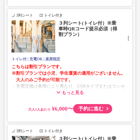
3列シート
トイレ付き
３列シート(トイレ付）※乗
車時QRコード提示必須（得
割プラン）
トイレ付
充電OK
座席指定
こちらは割引プランです。
※割引プランでは小児、学生運賃の適用がございません。
大人のみご予約が可能です。
・充電設備は車両により異なり、USBタイプまたはコンセ
もっと見る
ントタイプでのご用意となります。
・増便や車両整備等の都合により、予告なく車両・シート
仕様が変更となる場合がございます。あらかじめご了承く
¥6,000〜
予約に進む
大人
ださい。
3列シート
トイレ付き
３列シート(トイレ付）※乗