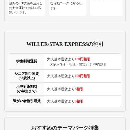
最新のIoT技術を活用し
な移動ニーズに対応し
た安全運行で好評の高
ます。
速バスです。
WILLER/STAR EXPRESSの割引
大人基本運賃より
100円割引
学生割引運賃
「大阪～米子・松江・出雲」は500円割引
シニア割引運賃
大人基本運賃より
100円割引
(55歳以上)
小児対象割引
大人基本運賃より
5割引
(小学生まで)
障がい者割引運賃
大人基本運賃より
5割引
おすすめのテーマパーク特集