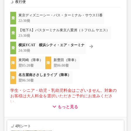
夜行便
東京ディズニーシー・バス・ターミナル・サウス11番
22:30発
【地下A】バスターミナル東京八重洲（トフロム ヤエス）
23:30発
横浜YCAT 横浜シティ・エア・ターミナ
24:30発
東岡崎（降車）
新豊田（降車）
翌05:20着
翌06:00着
名古屋南ささしまライブ（降車）
翌06:50着
学生・シニア・幼児・乳幼児料金はございません。対象の
お客様は大人料金を選択いただきご予約にお進みくださ
い。
もっと見る
【荷物について】
■トランクにてお預かりできる荷物
・3辺合計160cm以内、かつ10kg以下のものをおひとり様1
4列シート
点