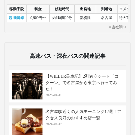
移動手段
料金
移動時間
出発地
到着地
コメント
新幹線
9,900円〜
約1時間20分
新横浜
名古屋
特大荷物
※当社調べ
高速バス・深夜バスの関連記事
【WILLER乗車記】2列独立シート「コ
クーン」で名古屋から東京へ行ってみ
た！
2025-04-10
名古屋駅近くの人気モーニング12選！ア
クセス良好のおすすめ店一覧
2026-04-16