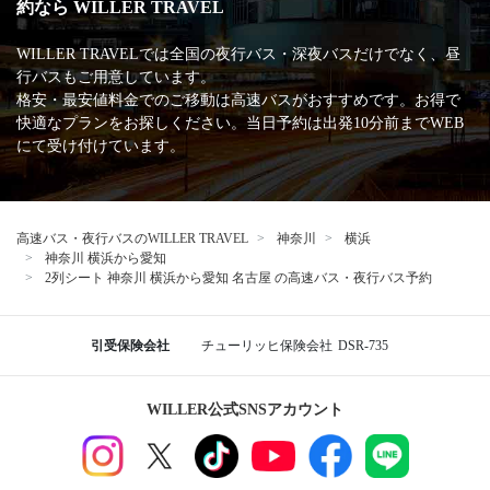
約なら WILLER TRAVEL
WILLER TRAVELでは全国の夜行バス・深夜バスだけでなく、昼
行バスもご用意しています。
格安・最安値料金でのご移動は高速バスがおすすめです。お得で
快適なプランをお探しください。当日予約は出発10分前までWEB
にて受け付けています。
高速バス・夜行バスのWILLER TRAVEL
神奈川
横浜
神奈川 横浜から愛知
2列シート 神奈川 横浜から愛知 名古屋 の高速バス・夜行バス予約
引受保険会社
チューリッヒ保険会社
DSR-735
WILLER公式SNSアカウント