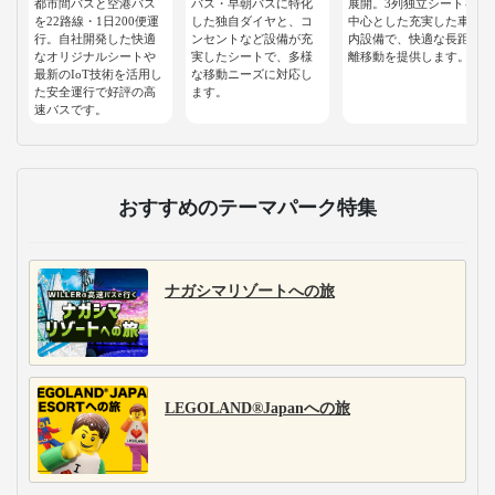
都市間バスと空港バス
バス・早朝バスに特化
展開。3列独立シートを
を22路線・1日200便運
した独自ダイヤと、コ
中心とした充実した車
行。自社開発した快適
ンセントなど設備が充
内設備で、快適な長距
なオリジナルシートや
実したシートで、多様
離移動を提供します。
最新のIoT技術を活用し
な移動ニーズに対応し
た安全運行で好評の高
ます。
速バスです。
おすすめのテーマパーク特集
ナガシマリゾートへの旅
LEGOLAND®Japanへの旅