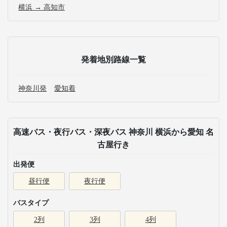
横浜 → 高知市
発着地別路線一覧
神奈川発
愛知着
高速バス・夜行バス・深夜バス 神奈川 横浜から愛知 名
古屋行き
出発便
昼行便
夜行便
バスタイプ
2列
3列
4列