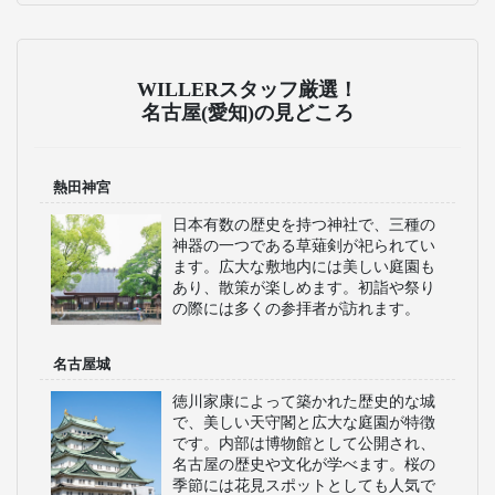
WILLERスタッフ厳選！
名古屋(愛知)の見どころ
熱田神宮
日本有数の歴史を持つ神社で、三種の
神器の一つである草薙剣が祀られてい
ます。広大な敷地内には美しい庭園も
あり、散策が楽しめます。初詣や祭り
の際には多くの参拝者が訪れます。
名古屋城
徳川家康によって築かれた歴史的な城
で、美しい天守閣と広大な庭園が特徴
です。内部は博物館として公開され、
名古屋の歴史や文化が学べます。桜の
季節には花見スポットとしても人気で