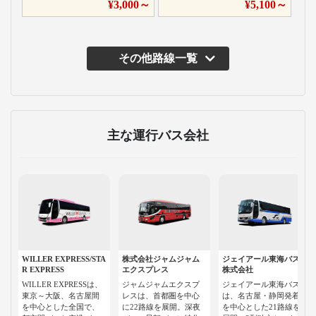
¥
3,000
～
¥
5,100
～
その他路線一覧
主な運行バス会社
WILLER EXPRESS/STA
株式会社ジャムジャム
ジェイアール東海バス
R EXPRESS
エクスプレス
株式会社
WILLER EXPRESSは、
ジャムジャムエクスプ
ジェイアール東海バス
東京～大阪、名古屋間
レスは、首都圏を中心
は、名古屋・静岡発着
を中心とした全国で、
に22路線を展開。深夜
を中心とした21路線を