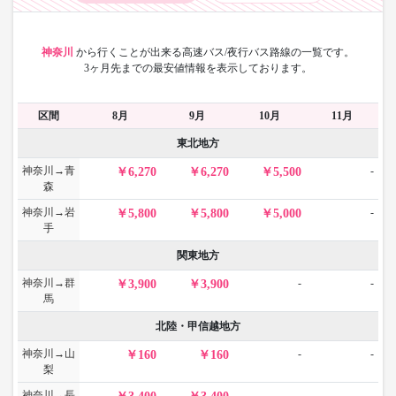
神奈川
から
行くことが出来る高速バス/夜行バス路線の一覧です。
3ヶ月先までの最安値情報を表示しております。
区間
8月
9月
10月
11月
東北地方
神奈川→青
-
6,270
6,270
5,500
森
神奈川→岩
-
5,800
5,800
5,000
手
関東地方
神奈川→群
-
-
3,900
3,900
馬
北陸・甲信越地方
神奈川→山
-
-
160
160
梨
神奈川→長
-
-