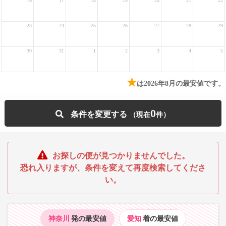
16
17
18
19
20
21
22
23
24
25
26
27
28
29
30
31
1
2
3
4
5
★
は2026年8月の最安値です。
0
条件を変更する
お探しの便が見つかりませんでした。
恐れ入りますが、条件を変えて再度検索してくださ
い。
神奈川
発の最安値
愛知
着の最安値