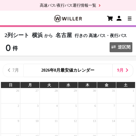
高速バス/夜行バス運行情報一覧
2列シート
横浜
名古屋
から
行きの
高速バス・夜行バス
逆区間
7月
2026年8月最安値カレンダー
9月
日
月
火
水
木
金
土
26
27
28
29
30
31
1
2
3
4
5
6
7
8
9
10
11
12
13
14
15