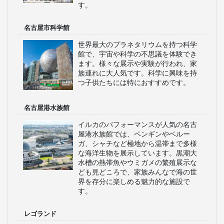
す。
名古屋市科学館
世界最大のプラネタリウムを持つ科学
館で、宇宙や科学の不思議を体験でき
ます。様々な展示や実験が行われ、家
族連れに大人気です。科学に興味を持
つ子供たちには特におすすめです。
名古屋港水族館
イルカのパフォーマンスが人気の名古
屋港水族館では、ペンギンやベルー
ガ、シャチなど極地から温帯まで多様
な海洋生物を展示しています。黒潮大
水槽の熱帯魚やウミガメの繁殖展示な
ども見どころで、家族みんなで海の世
界を存分に楽しめる魅力的な施設で
す。
レゴランド