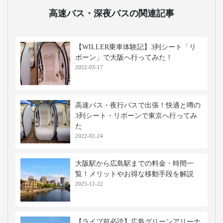
ができ、散策スポットとしても人気で
す。
広島平和記念資料館
原爆の悲劇を伝える資料館で、被爆の
記録や平和へのメッセージを展示して
います。平和学習や観光の両方で訪れ
る価値のある場所です。
鞆の浦
瀬戸内海に面した港町で、古い町並み
や港の景観が美しい観光地です。映画
やドラマの舞台にもなり、歴史散策や
食べ歩きが楽しめます。