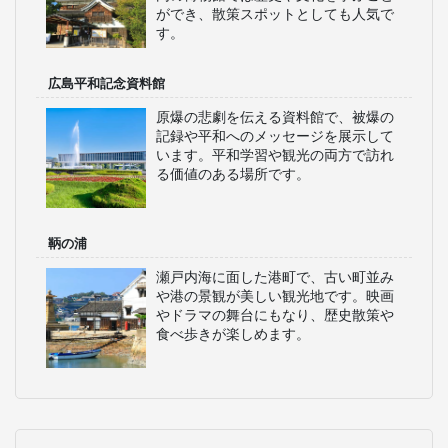
宮島（厳島神社）
海上に浮かぶ大鳥居で有名な世界遺産
の神社です。潮の満ち引きによって異
なる景観を楽しむことができ、多くの
観光客が訪れます。紅葉の季節や初詣
には特に多くの人々が集まります。
尾道
狭い坂道と美しい海景が特徴のロマン
ティックな街並みです。映画やドラマ
のロケ地としても有名で、散策するだ
けでも楽しめます。古い寺院やレトロ
な建物が点在し、独特の風情を感じら
れます。
広島城
江戸時代に築かれた城で、天守閣から
は広島市街を一望できます。城跡や城
内の博物館では歴史や文化を学ぶこと