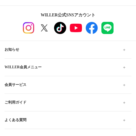
広島
バスステーション広島駅北口
広島 八丁堀
高知から広島行きの格安高速バス、夜行・深夜バスの予約
なら WILLER TRAVEL
WILLER TRAVELでは全国の夜行バス・深夜バスだけでなく、昼
行バスもご用意しています。
格安・最安値料金でのご移動は高速バスがおすすめです。お得で
快適なプランをお探しください。当日予約は出発10分前までWEB
にて受け付けています。
高速バス・夜行バスのWILLER TRAVEL
高知
高知から広島
独立シート 高知から広島 の高速バス・夜行バス予約
引受保険会社
チューリッヒ保険会社
DSR-735