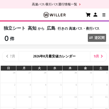
高速バス/夜行バス運行情報一覧
独立シート
高知
広島
から
行きの
高速バス・夜行バス
逆区間
7月
2026年8月最安値カレンダー
9月
日
月
火
水
木
金
土
26
27
28
29
30
31
1
2
3
4
5
6
7
8
9
10
11
12
13
14
15