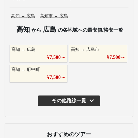
高知
→
広島
高知市
→
広島
高知
広島
から
の各地域への最安値/格安一覧
高知
→
広島
高知
→
広島市
¥
7,500
～
¥
7,500
～
高知
→
府中町
¥
7,500
～
その他路線一覧
主な運行バス会社