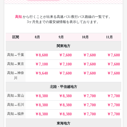
高知
から
行くことが出来る高速バス/夜行バス路線の一覧です。
3ヶ月先までの最安値情報を表示しております。
区間
8月
9月
10月
11月
関東地方
高知→千葉
8,600
7,600
7,600
7,600
高知→東京
7,100
7,100
7,600
7,600
高知→神奈
9,640
7,600
7,600
7,600
川
北陸・甲信越地方
高知→富山
8,380
8,380
7,700
7,700
高知→石川
8,380
8,380
7,700
7,700
高知→福井
8,380
8,380
7,700
7,700
東海地方