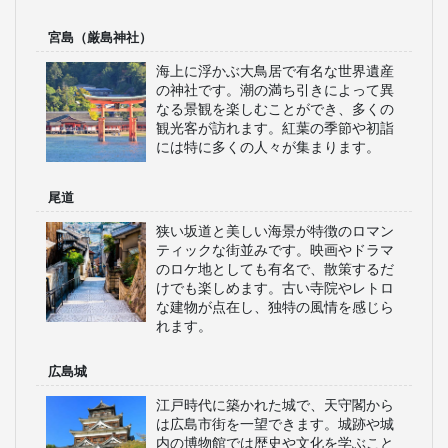
広島定期観光バス
WILLERスタッフ厳選！
広島の見どころ
原爆ドーム
平和の象徴として世界遺産に登録され
ており、広島の歴史と平和の重要性を
全世界に伝える場所です。平和記念公
園と共に訪れると良いでしょう。訪れ
る人々に強いメッセージを与える、感
慨深いスポットです。