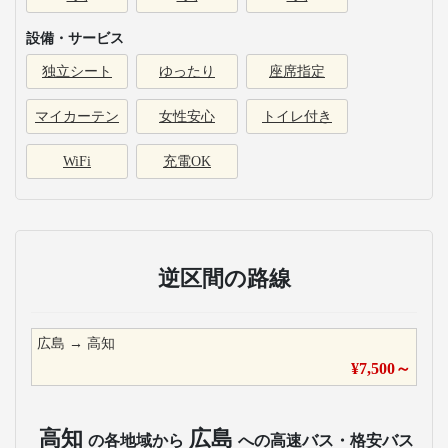
設備・サービス
独立シート
ゆったり
座席指定
マイカーテン
女性安心
トイレ付き
WiFi
充電OK
逆区間の路線
広島
→
高知
¥
7,500
～
高知
広島
の各地域から
への高速バス・格安バス