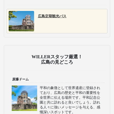
とさでん交通
とさでん交通は、高知
県内と四国主要都市・
中国・関西を結ぶ路線
を展開。月間250便以上
の運行で、観光地への
アクセスに便利。路線
によって、トイレ付き
やコンセント付きの車
両を運行しており、長
距離移動の快適にしま
す。
おすすめのツアー