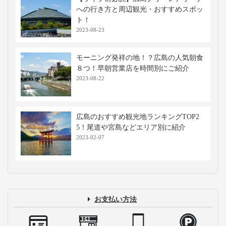
高速バス・深夜バスの関連記事
【WILLER乗車体験記】3列シート「リ
ボーン」で大阪へ行ってみた！
2022-03-17
高速バス・夜行バスで出張！快適と噂の
3列シート・リボーンで東京へ行ってみ
た
2022-02-24
大阪駅から広島駅までの料金・時間一
覧！メリットやお得な移動手段を解説
2025-12-22
【ライブ前必読】広島グリーンアリーナ