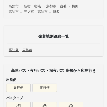
高知市 → 新宿
宿毛 → 京都市
宿毛 → 梅田
高知市 → 三ノ宮
高知市 → 博多
発着地別路線一覧
高知発
広島着
高速バス・夜行バス・深夜バス 高知から広島行き
出発便
昼行便
夜行便
バスタイプ
2列
3列
4列