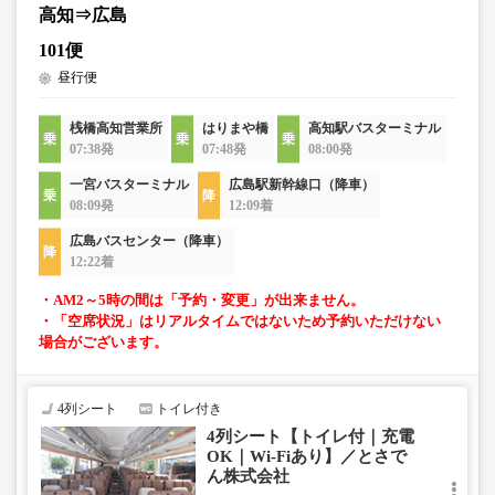
高知⇒広島
101便
昼行便
桟橋高知営業所
はりまや橋
高知駅バスターミナル
07:38発
07:48発
08:00発
一宮バスターミナル
広島駅新幹線口（降車）
08:09発
12:09着
広島バスセンター（降車）
12:22着
・AM2～5時の間は「予約・変更」が出来ません。
・「空席状況」はリアルタイムではないため予約いただけない
場合がございます。
4列シート
トイレ付き
4列シート【トイレ付｜充電
OK｜Wi-Fiあり】／とさで
ん株式会社