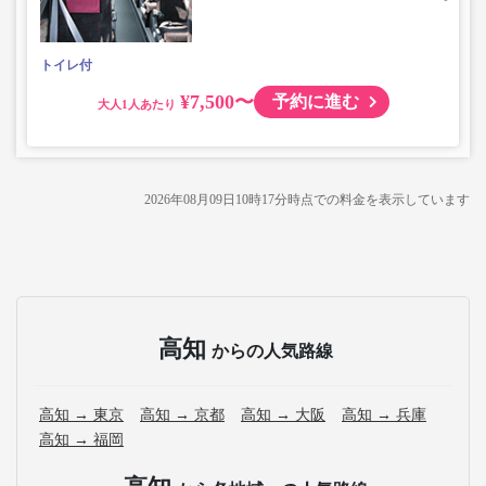
トイレ付
¥7,500〜
予約に進む
大人
2026年08月09日10時17分
時点での料金を表示しています
高知
からの人気路線
高知 → 東京
高知 → 京都
高知 → 大阪
高知 → 兵庫
高知 → 福岡