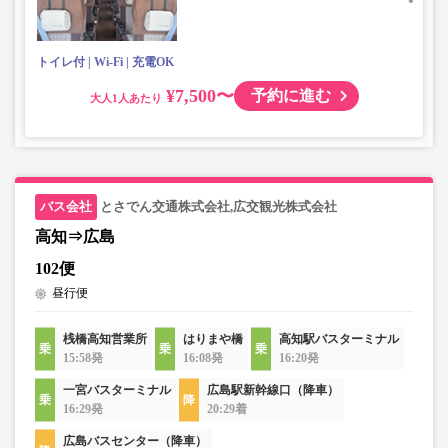
トイレ付
Wi-Fi
充電OK
¥7,500〜
予約に進む
大人
とさでん交通株式会社,広交観光株式会社
高知⇒広島
102便
昼行便
桟橋高知営業所
はりまや橋
高知駅バスターミナル
15:58発
16:08発
16:20発
一宮バスターミナル
広島駅新幹線口（降車）
16:29発
20:29着
広島バスセンター（降車）