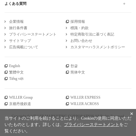
よくある質問
企業情報
採用情報
旅行条件書
標識・約款
プライバシーステートメント
特定商取引法に基づく表記
サイトマップ
お問い合わせ
広告掲載について
カスタマーハラスメントポリシー
English
한글
繁體中文
简体中文
Tiếng việt
WILLER Group
WILLER EXPRESS
京都丹後鉄道
WILLER ACROSS
×
Copyright © WILLER MARKETING CORPORATION All Rights Reserved.
当サイトのご利用を続けることにより、Cookieの使用に同意いただ
いたものとします。詳しくは、
プライバシーステートメント
をご
覧ください。