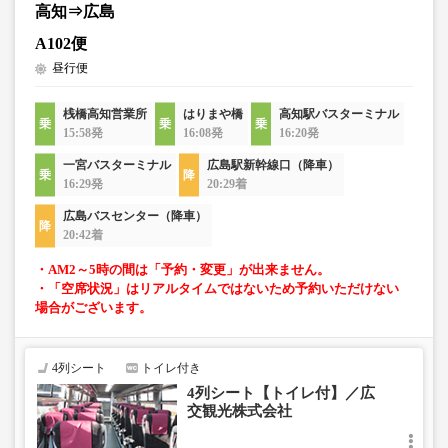
高知⇒広島
A102便
昼行便
桟橋高知営業所
はりまや橋
高知駅バスターミナル
15:58発
16:08発
16:20発
一宮バスターミナル
広島駅新幹線口（降車）
16:29発
20:29着
広島バスセンター（降車）
20:42着
・AM2～5時の間は「予約・変更」が出来ません。
・「空席状況」はリアルタイムではないため予約いただけない
場合がございます。
4列シート
トイレ付き
4列シート【トイレ付】／広
交観光株式会社