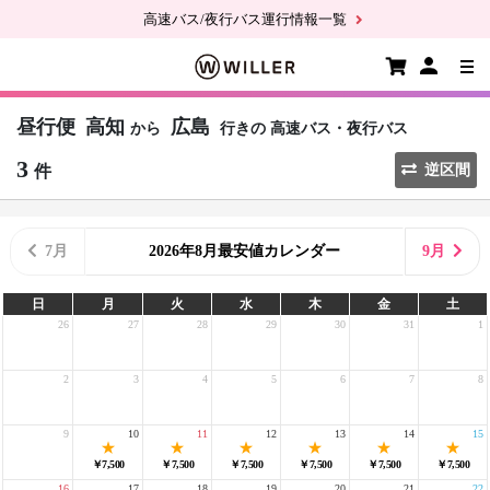
高速バス/夜行バス運行情報一覧
昼行便
高知
広島
から
行きの
高速バス・夜行バス
3
件
逆区間
7月
2026年8月最安値カレンダー
9月
日
月
火
水
木
金
土
26
27
28
29
30
31
1
2
3
4
5
6
7
8
9
10
11
12
13
14
15
￥7,500
￥7,500
￥7,500
￥7,500
￥7,500
￥7,500
16
17
18
19
20
21
22