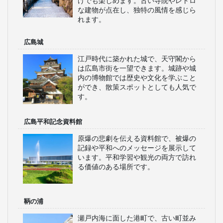
けでも楽しめます。古い寺院やレトロ
な建物が点在し、独特の風情を感じら
れます。
広島城
江戸時代に築かれた城で、天守閣から
は広島市街を一望できます。城跡や城
内の博物館では歴史や文化を学ぶこと
ができ、散策スポットとしても人気で
す。
広島平和記念資料館
原爆の悲劇を伝える資料館で、被爆の
記録や平和へのメッセージを展示して
います。平和学習や観光の両方で訪れ
る価値のある場所です。
鞆の浦
瀬戸内海に面した港町で、古い町並み