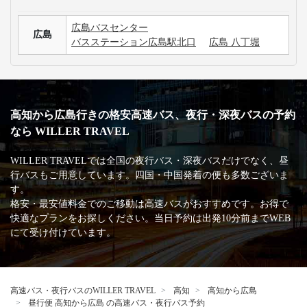
広島バスセンター
広島
バスステーション広島駅北口
広島 八丁堀
高知から広島行きの格安高速バス、夜行・深夜バスの予約
なら WILLER TRAVEL
WILLER TRAVELでは全国の夜行バス・深夜バスだけでなく、昼
行バスもご用意しています。四国・中国発着の便も多数ございま
す。
格安・最安値料金でのご移動は高速バスがおすすめです。お得で
快適なプランをお探しください。当日予約は出発10分前までWEB
にて受け付けています。
高速バス・夜行バスのWILLER TRAVEL
高知
高知から広島
昼行便 高知から広島 の高速バス・夜行バス予約