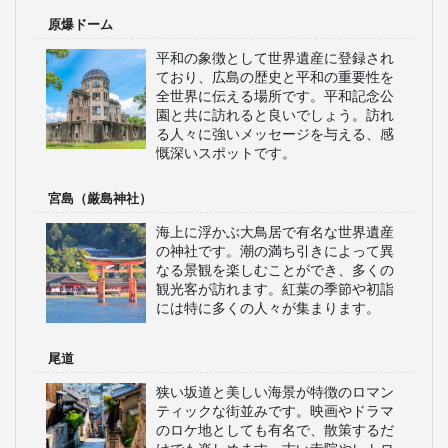
原爆ドーム
平和の象徴として世界遺産に登録され
ており、広島の歴史と平和の重要性を
全世界に伝える場所です。平和記念公
園と共に訪れると良いでしょう。訪れ
る人々に強いメッセージを与える、感
慨深いスポットです。
宮島（厳島神社）
海上に浮かぶ大鳥居で有名な世界遺産
の神社です。潮の満ち引きによって異
なる景観を楽しむことができ、多くの
観光客が訪れます。紅葉の季節や初詣
には特に多くの人々が集まります。
尾道
狭い坂道と美しい海景が特徴のロマン
ティックな街並みです。映画やドラマ
のロケ地としても有名で、散策するだ