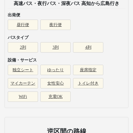
高速バス・夜行バス・深夜バス 高知から広島行き
出発便
昼行便
夜行便
バスタイプ
2列
3列
4列
設備・サービス
独立シート
ゆったり
座席指定
マイカーテン
女性安心
トイレ付き
WiFi
充電OK
逆区間の路線