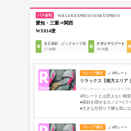
WILLER EXPRESS/STAR EXPRESS
愛知・三重⇒関西
WX814便
名古屋駅 ビックカメラ前
ナガシマリゾート
17:30発
18:30発
プレミア割引
4列シート
リラックス【後方エリア
ブランケット
レッグレスト
ゆ
4列シートとは思えない個
●寝顔を隠せるカノピー(フ
●大きな仕切りで隣も気に
プレミア割引
4列シート