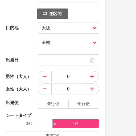
逆区間
目的地
出発日
男性（大人）
女性（大人）
出発便
昼行便
夜行便
シートタイプ
3列
4列
充電OK