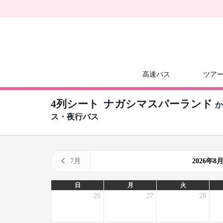
高速バス
ツア
4列シート
ナガシマスパーランド
ス・夜行バス
7月
2026年
日
月
火
26
27
28