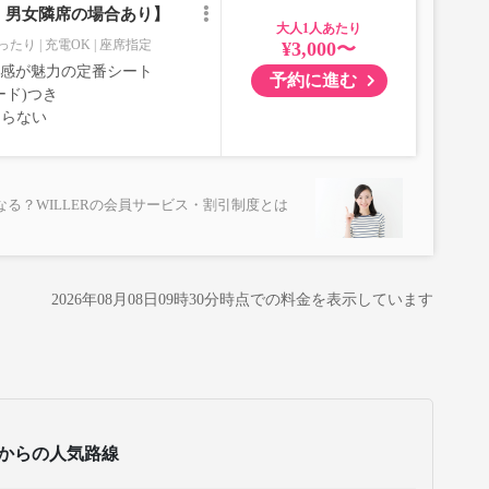
｜男女隣席の場合あり】
大人
ったり
充電OK
座席指定
¥3,000〜
室感が魅力の定番シート
予約に進む
ード)つき
ならない
る？WILLERの会員サービス・割引制度とは
2026年08月08日09時30分
時点での料金を表示しています
からの人気路線