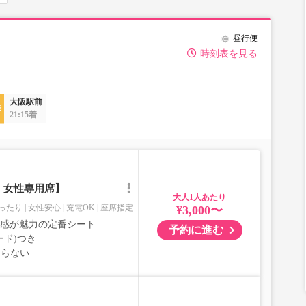
昼行便
時刻表を見る
大阪駅前
21:15着
｜女性専用席】
大人
ったり
女性安心
充電OK
座席指定
¥3,000〜
室感が魅力の定番シート
予約に進む
ード)つき
ならない