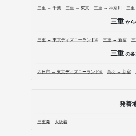
三重 → 千葉
三重 → 東京
三重 → 神奈川
三重
三重
から
三重 → 東京ディズニーランド®
三重 → 新宿
三
三重
の各
四日市 → 東京ディズニーランド®
鳥羽 → 新宿
発着
三重発
大阪着