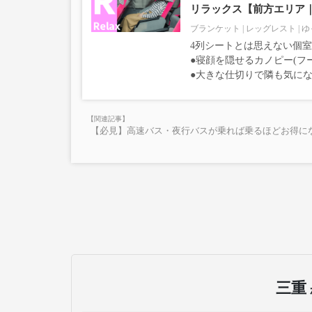
リラックス【前方エリア
ブランケット
レッグレスト
ゆ
4列シートとは思えない個
●寝顔を隠せるカノピー(フ
●大きな仕切りで隣も気に
【必見】高速バス・夜行バスが乗れば乗るほどお得にな
三重