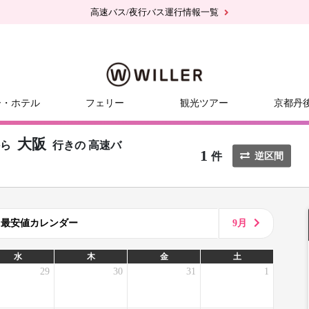
高速バス/夜行バス運行情報一覧
ー・ホテル
フェリー
観光ツアー
京都丹
大阪
から
行きの
高速バ
1
件
逆区間
8月最安値カレンダー
9月
水
木
金
土
29
30
31
1