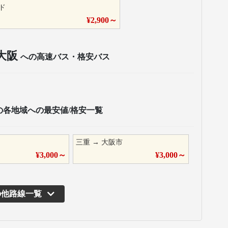
ド
¥
2,900
～
大阪
への高速バス・格安バス
の各地域への最安値/格安一覧
三重
→
大阪市
¥
3,000
～
¥
3,000
～
の他路線一覧