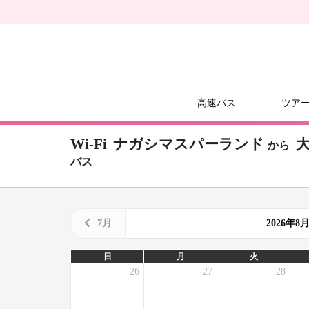
高速バス
ツア
Wi-Fi
ナガシマスパーランド
から
バス
7月
2026年
日
月
火
26
27
28