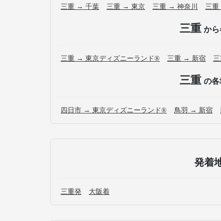
三重 → 千葉
三重 → 東京
三重 → 神奈川
三重
三重
から
三重 → 東京ディズニーランド®
三重 → 新宿
三
三重
の各
四日市 → 東京ディズニーランド®
鳥羽 → 新宿
発着
三重発
大阪着