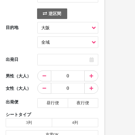
逆区間
目的地
出発日
男性（大人）
女性（大人）
出発便
昼行便
夜行便
シートタイプ
3列
4列
充電OK