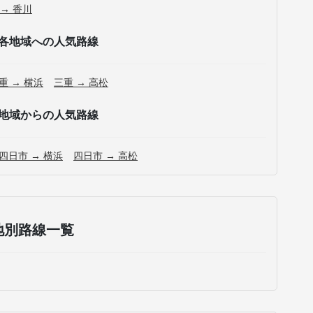
 → 香川
各地域への人気路線
重 → 横浜
三重 → 高松
地域からの人気路線
四日市 → 横浜
四日市 → 高松
地別路線一覧