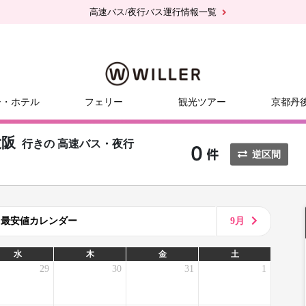
高速バス/夜行バス運行情報一覧
ー・ホテル
フェリー
観光ツアー
京都丹
大阪
行きの
高速バス・夜行
逆区間
8月最安値カレンダー
9月
水
木
金
土
29
30
31
1