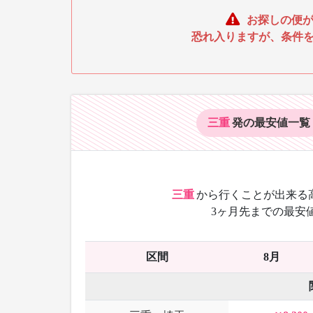
お探しの便が
恐れ入りますが、条件
三重
発の最安値
一覧
三重
から
行くことが出来る
3ヶ月先までの最安
区間
8月