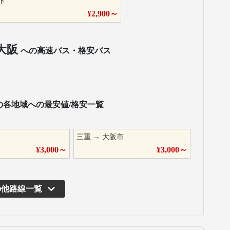
ド
¥
2,900
～
大阪
への高速バス・格安バス
の各地域への最安値/格安一覧
三重
→
大阪市
¥
3,000
～
¥
3,000
～
の他路線一覧