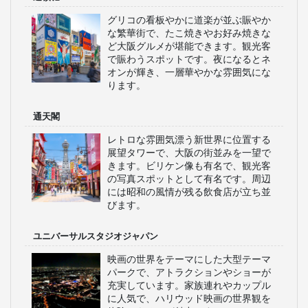
ユニバーサル・スタジオ・ジャパンへの
旅
WILLERスタッフ厳選！
大阪の見どころ
大阪城
豊臣秀吉が築いた歴史的な城郭で、広
大な公園内に位置し、桜の名所として
も有名です。展望台からは大阪市内の
絶景が楽しめます。博物館も併設され
ており、大阪の歴史を学ぶことができ
ます。
道頓堀