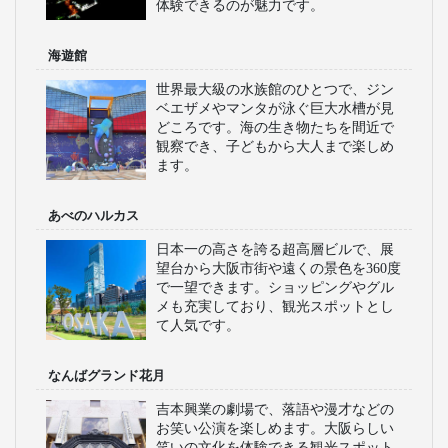
グリコの看板やかに道楽が並ぶ賑やか
な繁華街で、たこ焼きやお好み焼きな
ど大阪グルメが堪能できます。観光客
で賑わうスポットです。夜になるとネ
オンが輝き、一層華やかな雰囲気にな
ります。
通天閣
レトロな雰囲気漂う新世界に位置する
展望タワーで、大阪の街並みを一望で
きます。ビリケン像も有名で、観光客
の写真スポットとして有名です。周辺
には昭和の風情が残る飲食店が立ち並
びます。
ユニバーサルスタジオジャパン
映画の世界をテーマにした大型テーマ
パークで、アトラクションやショーが
充実しています。家族連れやカップル
に人気で、ハリウッド映画の世界観を