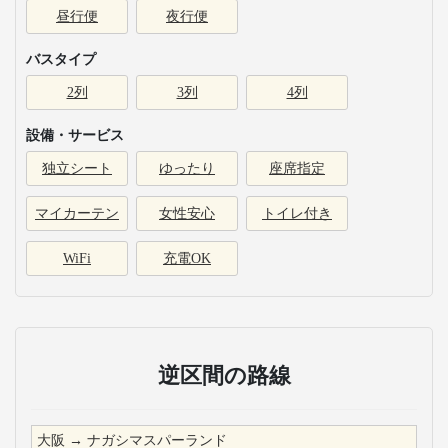
昼行便
夜行便
バスタイプ
2列
3列
4列
設備・サービス
独立シート
ゆったり
座席指定
マイカーテン
女性安心
トイレ付き
WiFi
充電OK
逆区間の路線
大阪
→
ナガシマスパーランド