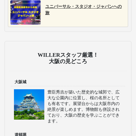
WILLER/STAR EXPRESSの割引
大人基本運賃より
100円割引
学生割引運賃
「大阪～米子・松江・出雲」は500円割引
シニア割引運賃
大人基本運賃より
100円割引
(55歳以上)
小児対象割引
大人基本運賃より
5割引
(小学生まで)
障がい者割引運賃
大人基本運賃より
5割引
おすすめのテーマパーク特集