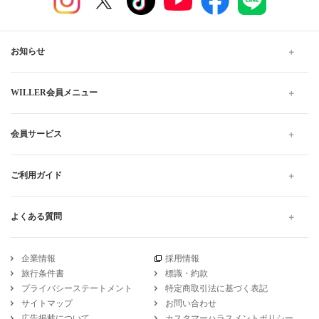
行・深夜バスの予約なら WILLER TRAVEL
WILLER TRAVELでは全国の夜行バス・深夜バスだけでなく、昼
行バスもご用意しています。
格安・最安値料金でのご移動は高速バスがおすすめです。お得で
快適なプランをお探しください。当日予約は出発10分前までWEB
にて受け付けています。
高速バス・夜行バスのWILLER TRAVEL
三重
ナガシマスパーランド
三重 ナガシマスパーランドから大阪
ゆったり 三重 ナガシマスパーランドから大阪 の高速バス・夜行バス予
約
引受保険会社
チューリッヒ保険会社
DSR-735
WILLER公式SNSアカウント