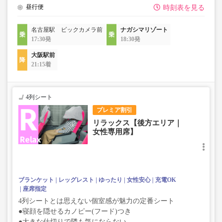
昼行便
時刻表を見る
名古屋駅 ビックカメラ前
ナガシマリゾート
17:30発
18:30発
大阪駅前
21:15着
4列シート
プレミア割引
リラックス【後方エリア｜
女性専用席】
ブランケット
レッグレスト
ゆったり
女性安心
充電OK
座席指定
4列シートとは思えない個室感が魅力の定番シート
●寝顔を隠せるカノピー(フード)つき
●大きな仕切りで隣も気にならない