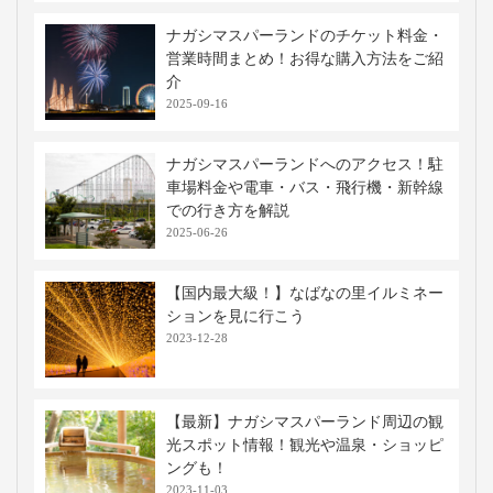
【徹底解説！】WILLERバスターミナル
大阪梅田完全ガイド
2026-08-05
USJ・ユニバーサルシティ駅のコインロ
ッカーまとめ！出し入れ自由や関連サー
ビスも
2026-08-05
【最新】JR大阪・梅田駅周辺コインロッ
カー情報！料金・場所・手荷物預かりま
とめ
2026-08-05
【モデルコース付き】2泊3日大阪旅行の
おすすめスポット&#038;プランを紹介
2026-07-23