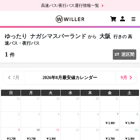
高速バス/夜行バス運行情報一覧
ゆったり
ナガシマスパーランド
大阪
から
行きの
高
速バス・夜行バス
1
件
逆区間
7月
2026年8月最安値カレンダー
9月
日
月
火
水
木
金
土
26
27
28
29
30
31
1
2
3
4
5
6
7
8
￥3,300
￥3,700
9
10
11
12
13
14
15
￥3,700
￥3,700
￥3,300
￥3,700
￥3,300