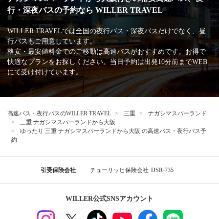
主な加盟団体
日本バス協会
安全運行サポーター協議会
バスターミナル一覧、
バス停情報
三重
ナガシマリゾート
WILLERバスターミナル大阪梅田
ユニバーサル・スタジオ・ジャパン
大阪
大阪駅前第4ビル前
桃山台駅
湊町バスターミナル（OCAT）
なんば高速バスターミナル
ナガシマスパーランドから大阪行きの格安高速バス、夜