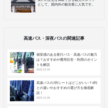
体験できるのが魅力です。
海遊館
世界最大級の水族館のひとつで、ジン
ベエザメやマンタが泳ぐ巨大水槽が見
どころです。海の生き物たちを間近で
観察でき、子どもから大人まで楽しめ
ます。
あべのハルカス
日本一の高さを誇る超高層ビルで、展
望台から大阪市街や遠くの景色を360度
で一望できます。ショッピングやグル
メも充実しており、観光スポットとし
て人気です。
なんばグランド花月
吉本興業の劇場で、落語や漫才などの
お笑い公演を楽しめます。大阪らしい
笑いの文化を体験できる観光スポット