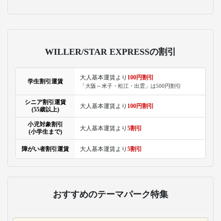
主な運行バス会社
WILLER EXPRESS/STA
R EXPRESS
WILLER EXPRESSは、
東京～大阪、名古屋間
を中心とした全国で、
都市間バスと空港バス
を22路線・1日200便運
行。自社開発した快適
なオリジナルシートや
最新のIoT技術を活用し
た安全運行で好評の高
速バスです。