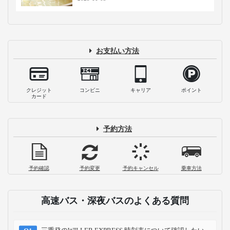
ナガシマスパーランドのチケット料金・
営業時間まとめ！お得な購入方法をご紹
介
2025-09-16
ナガシマスパーランドへのアクセス！駐
車場料金や電車・バス・飛行機・新幹線
での行き方を解説
2025-06-26
【国内最大級！】なばなの里イルミネー
ションを見に行こう
2023-12-28
【最新】ナガシマスパーランド周辺の観
光スポット情報！観光や温泉・ショッピ
ングも！
2023-11-03