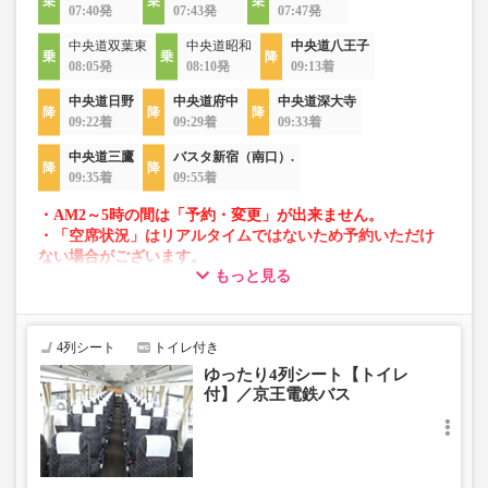
07:40発
07:43発
07:47発
中央道双葉東
中央道昭和
中央道八王子
08:05発
08:10発
09:13着
中央道日野
中央道府中
中央道深大寺
09:22着
09:29着
09:33着
中央道三鷹
バスタ新宿（南口）.
09:35着
09:55着
・AM2～5時の間は「予約・変更」が出来ません。
・「空席状況」はリアルタイムではないため予約いただけ
ない場合がございます。
もっと見る
・車両は予告なく変更となる場合がございます。これに伴
い、座席やシート設備が変更となる場合がございますの
で、あらかじめご了承ください。
4列シート
トイレ付き
ゆったり4列シート【トイレ
付】／京王電鉄バス