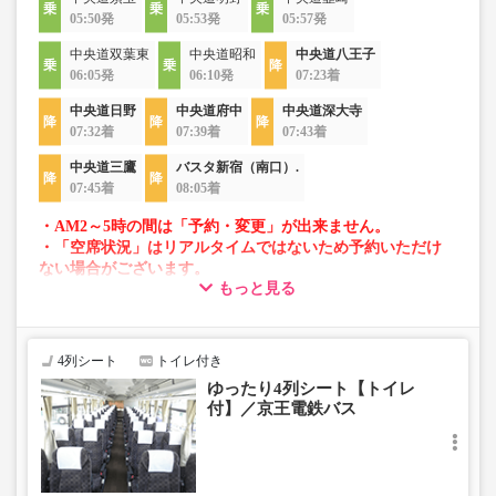
05:50発
05:53発
05:57発
中央道双葉東
中央道昭和
中央道八王子
06:05発
06:10発
07:23着
中央道日野
中央道府中
中央道深大寺
07:32着
07:39着
07:43着
中央道三鷹
バスタ新宿（南口）.
07:45着
08:05着
・AM2～5時の間は「予約・変更」が出来ません。
・「空席状況」はリアルタイムではないため予約いただけ
ない場合がございます。
もっと見る
・車両は予告なく変更となる場合がございます。これに伴
い、座席やシート設備が変更となる場合がございますの
で、あらかじめご了承ください。
4列シート
トイレ付き
ゆったり4列シート【トイレ
付】／京王電鉄バス