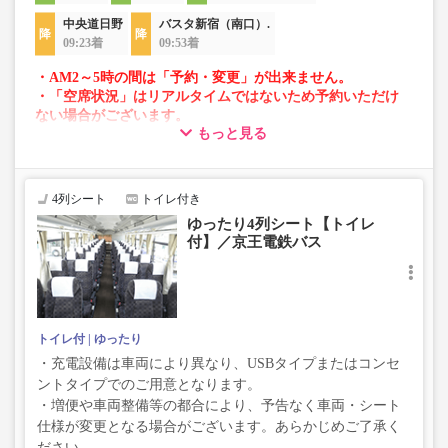
中央道日野
バスタ新宿（南口）.
09:23着
09:53着
・AM2～5時の間は「予約・変更」が出来ません。
・「空席状況」はリアルタイムではないため予約いただけ
ない場合がございます。
もっと見る
・車両は予告なく変更となる場合がございます。これに伴
い、座席やシート設備が変更となる場合がございますの
で、あらかじめご了承ください。
4列シート
トイレ付き
ゆったり4列シート【トイレ
付】／京王電鉄バス
トイレ付
ゆったり
・充電設備は車両により異なり、USBタイプまたはコンセ
ントタイプでのご用意となります。
・増便や車両整備等の都合により、予告なく車両・シート
仕様が変更となる場合がございます。あらかじめご了承く
ださい。