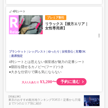
4列シート
プレミア割引
リラックス【後方エリア｜
女性専用席】
ブランケット
レッグレスト
ゆったり
女性安心
充電OK
座席指定
4列シートとは思えない個室感が魅力の定番シート
●寝顔を隠せるカノピー(フード)つき
●大きな仕切りで隣も気にならない
¥3,200〜
予約に進む
大人
東京のおすすめ観光地ランキングTOP25！定番から穴場
まで5つのエリア別に紹介