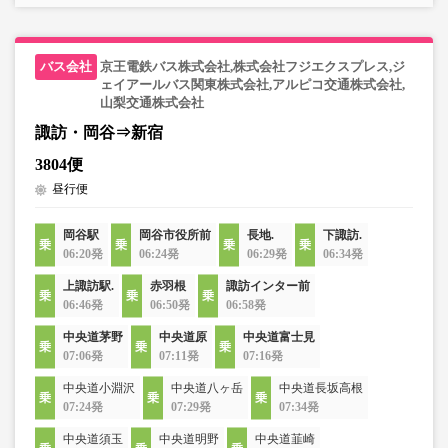
京王電鉄バス株式会社,株式会社フジエクスプレス,ジ
ェイアールバス関東株式会社,アルピコ交通株式会社,
山梨交通株式会社
諏訪・岡谷⇒新宿
3804便
昼行便
岡谷駅
岡谷市役所前
長地.
下諏訪.
06:20発
06:24発
06:29発
06:34発
上諏訪駅.
赤羽根
諏訪インター前
06:46発
06:50発
06:58発
中央道茅野
中央道原
中央道富士見
07:06発
07:11発
07:16発
中央道小淵沢
中央道八ヶ岳
中央道長坂高根
07:24発
07:29発
07:34発
中央道須玉
中央道明野
中央道韮崎