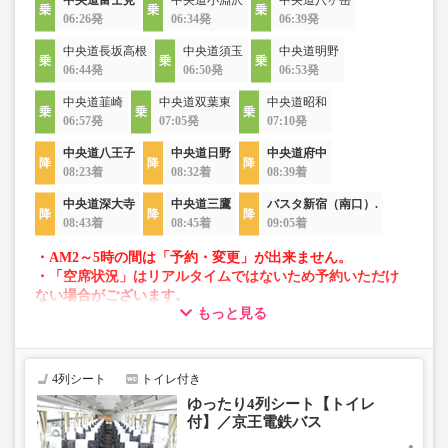
中央道富士見
中央道小淵沢
中央道八ヶ岳
06:26発
06:34発
06:39発
中央道長坂高根
中央道須玉
中央道明野
06:44発
06:50発
06:53発
中央道韮崎
中央道双葉東
中央道昭和
06:57発
07:05発
07:10発
中央道八王子
中央道日野
中央道府中
08:23着
08:32着
08:39着
中央道深大寺
中央道三鷹
バスタ新宿（南口）.
08:43着
08:45着
09:05着
・AM2～5時の間は「予約・変更」が出来ません。
・「空席状況」はリアルタイムではないため予約いただけ
ない場合がございます。
もっと見る
・車両は予告なく変更となる場合がございます。これに伴
い、座席やシート設備が変更となる場合がございますの
で、あらかじめご了承ください。
4列シート
トイレ付き
ゆったり4列シート【トイレ
付】／京王電鉄バス