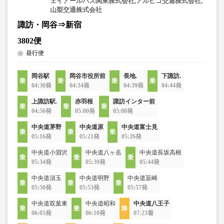
ェイアールバス関東株式会社,アルピコ交通株式会社,
山梨交通株式会社
諏訪・岡谷⇒新宿
3802便
昼行便
岡谷駅
岡谷市役所前
長地.
下諏訪.
04:30発
04:34発
04:39発
04:44発
上諏訪駅.
赤羽根
諏訪インター前
04:56発
05:00発
05:08発
中央道茅野
中央道原
中央道富士見
05:16発
05:21発
05:26発
中央道小淵沢
中央道八ヶ岳
中央道長坂高根
05:34発
05:39発
05:44発
中央道須玉
中央道明野
中央道韮崎
05:50発
05:53発
05:57発
中央道双葉東
中央道昭和
中央道八王子
06:05発
06:10発
07:23着