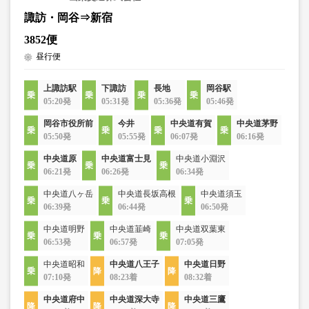
諏訪・岡谷⇒新宿
3852便
昼行便
上諏訪駅
下諏訪
長地
岡谷駅
05:20発
05:31発
05:36発
05:46発
岡谷市役所前
今井
中央道有賀
中央道茅野
05:50発
05:55発
06:07発
06:16発
中央道原
中央道富士見
中央道小淵沢
06:21発
06:26発
06:34発
中央道八ヶ岳
中央道長坂高根
中央道須玉
06:39発
06:44発
06:50発
中央道明野
中央道韮崎
中央道双葉東
06:53発
06:57発
07:05発
中央道昭和
中央道八王子
中央道日野
07:10発
08:23着
08:32着
中央道府中
中央道深大寺
中央道三鷹