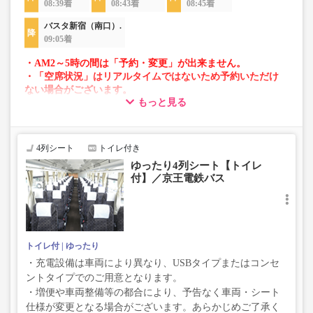
08:39着
08:43着
08:45着
バスタ新宿（南口）.
09:05着
・AM2～5時の間は「予約・変更」が出来ません。
・「空席状況」はリアルタイムではないため予約いただけ
ない場合がございます。
もっと見る
・車両は予告なく変更となる場合がございます。これに伴
い、座席やシート設備が変更となる場合がございますの
で、あらかじめご了承ください。
4列シート
トイレ付き
ゆったり4列シート【トイレ
付】／京王電鉄バス
トイレ付
ゆったり
・充電設備は車両により異なり、USBタイプまたはコンセ
ントタイプでのご用意となります。
・増便や車両整備等の都合により、予告なく車両・シート
仕様が変更となる場合がございます。あらかじめご了承く