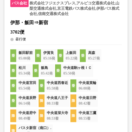
株式会社フジエクスプレス,アルピコ交通株式会社,山
梨交通株式会社,京王電鉄バス株式会社,伊那バス株式
会社,信南交通株式会社
伊那・飯田⇒新宿
3702便
昼行便
飯田駅前
伊賀良
上飯田
高森
05:00発
05:16発
05:22発
05:27発
松川
飯島
中央道駒ヶ根ＩＣ
05:34発
05:42発
05:50発
中央道宮田
中央道西春近
中央道箕輪
05:54発
05:58発
06:08発
中央道辰野
中央道八王子
中央道日野
06:14発
08:33着
08:42着
中央道府中
中央道深大寺
中央道三鷹
08:49着
08:53着
08:55着
バスタ新宿（南口）.