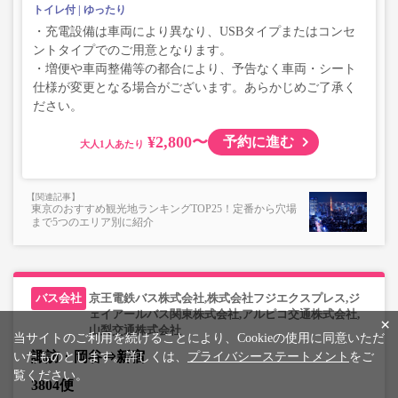
トイレ付
ゆったり
・充電設備は車両により異なり、USBタイプまたはコンセ
ントタイプでのご用意となります。
・増便や車両整備等の都合により、予告なく車両・シート
仕様が変更となる場合がございます。あらかじめご了承く
ださい。
¥2,800〜
予約に進む
大人
東京のおすすめ観光地ランキングTOP25！定番から穴場
まで5つのエリア別に紹介
京王電鉄バス株式会社,株式会社フジエクスプレス,ジ
ェイアールバス関東株式会社,アルピコ交通株式会社,
×
山梨交通株式会社
当サイトのご利用を続けることにより、Cookieの使用に同意いただ
諏訪・岡谷⇒新宿
いたものとします。詳しくは、
プライバシーステートメント
をご
覧ください。
3804便