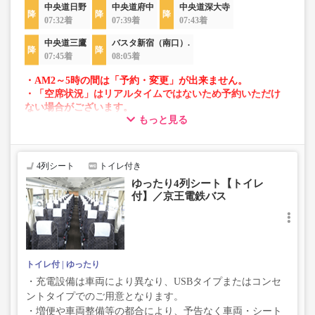
中央道日野
中央道府中
中央道深大寺
07:32着
07:39着
07:43着
中央道三鷹
バスタ新宿（南口）.
07:45着
08:05着
・AM2～5時の間は「予約・変更」が出来ません。
・「空席状況」はリアルタイムではないため予約いただけ
ない場合がございます。
もっと見る
・車両は予告なく変更となる場合がございます。これに伴
い、座席やシート設備が変更となる場合がございますの
で、あらかじめご了承ください。
4列シート
トイレ付き
ゆったり4列シート【トイレ
付】／京王電鉄バス
トイレ付
ゆったり
・充電設備は車両により異なり、USBタイプまたはコンセ
ントタイプでのご用意となります。
・増便や車両整備等の都合により、予告なく車両・シート