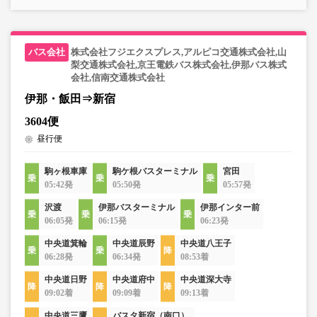
株式会社フジエクスプレス,アルピコ交通株式会社,山
梨交通株式会社,京王電鉄バス株式会社,伊那バス株式
会社,信南交通株式会社
伊那・飯田⇒新宿
3604便
昼行便
駒ヶ根車庫
駒ケ根バスターミナル
宮田
05:42発
05:50発
05:57発
沢渡
伊那バスターミナル
伊那インター前
06:05発
06:15発
06:23発
中央道箕輪
中央道辰野
中央道八王子
06:28発
06:34発
08:53着
中央道日野
中央道府中
中央道深大寺
09:02着
09:09着
09:13着
中央道三鷹
バスタ新宿（南口）.