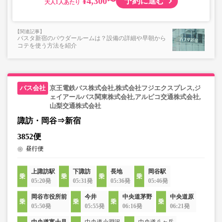
¥4,300〜
予約に進む
大人
バスタ新宿のパウダールームは？設備の詳細や早朝から
コテを使う方法を紹介
京王電鉄バス株式会社,株式会社フジエクスプレス,ジ
ェイアールバス関東株式会社,アルピコ交通株式会社,
山梨交通株式会社
諏訪・岡谷⇒新宿
3852便
昼行便
上諏訪駅
下諏訪
長地
岡谷駅
05:20発
05:31発
05:36発
05:46発
岡谷市役所前
今井
中央道茅野
中央道原
05:50発
05:55発
06:16発
06:21発