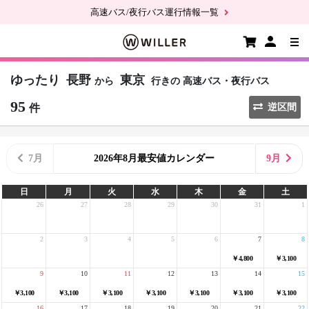
高速バス/夜行バス運行情報一覧
ゆったり
長野
東京
から
行きの
高速バス・夜行バス
95
件
逆区間
7月
2026年8月最安値カレンダー
9月
日
月
火
水
木
金
土
26
27
28
29
30
31
1
2
3
4
5
6
7
8
￥4,800
￥3,100
9
10
11
12
13
14
15
￥3,100
￥3,100
￥3,100
￥3,100
￥3,100
￥3,100
￥3,100
16
17
18
19
20
21
22