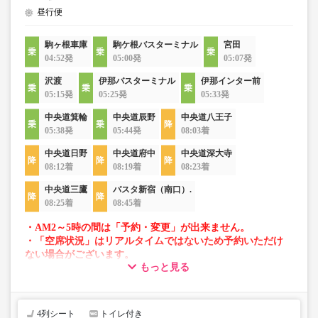
昼行便
駒ヶ根車庫
駒ケ根バスターミナル
宮田
04:52発
05:00発
05:07発
沢渡
伊那バスターミナル
伊那インター前
05:15発
05:25発
05:33発
中央道箕輪
中央道辰野
中央道八王子
05:38発
05:44発
08:03着
中央道日野
中央道府中
中央道深大寺
08:12着
08:19着
08:23着
中央道三鷹
バスタ新宿（南口）.
08:25着
08:45着
・AM2～5時の間は「予約・変更」が出来ません。
・「空席状況」はリアルタイムではないため予約いただけ
ない場合がございます。
もっと見る
・車両は予告なく変更となる場合がございます。これに伴
い、座席やシート設備が変更となる場合がございますの
で、あらかじめご了承ください。
4列シート
トイレ付き