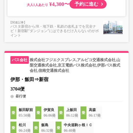
¥4,300〜
予約に進む
大人
バスタ新宿からJR・地下鉄・私鉄の改札までを完全ナ
ビ！新宿駅“ダンジョン”にはできるだけ入らないのがポ
イント
株式会社フジエクスプレス,アルピコ交通株式会社,山
梨交通株式会社,京王電鉄バス株式会社,伊那バス株式
会社,信南交通株式会社
伊那・飯田⇒新宿
3704便
昼行便
飯田駅前
伊賀良
上飯田
高森
05:50発
06:06発
06:12発
06:17発
松川
飯島
中央道駒ヶ根ＩＣ
06:24発
06:32発
06:40発