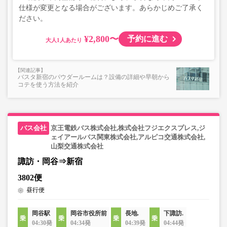
仕様が変更となる場合がございます。あらかじめご了承く
ださい。
¥2,800〜
予約に進む
大人
バスタ新宿のパウダールームは？設備の詳細や早朝から
コテを使う方法を紹介
京王電鉄バス株式会社,株式会社フジエクスプレス,ジ
ェイアールバス関東株式会社,アルピコ交通株式会社,
山梨交通株式会社
諏訪・岡谷⇒新宿
3802便
昼行便
岡谷駅
岡谷市役所前
長地.
下諏訪.
04:30発
04:34発
04:39発
04:44発