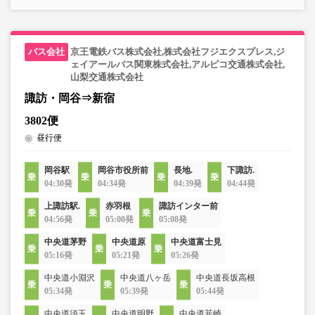
京王電鉄バス株式会社,株式会社フジエクスプレス,ジ
ェイアールバス関東株式会社,アルピコ交通株式会社,
山梨交通株式会社
諏訪・岡谷⇒新宿
3802便
昼行便
岡谷駅
岡谷市役所前
長地.
下諏訪.
04:30発
04:34発
04:39発
04:44発
上諏訪駅.
赤羽根
諏訪インター前
04:56発
05:00発
05:08発
中央道茅野
中央道原
中央道富士見
05:16発
05:21発
05:26発
中央道小淵沢
中央道八ヶ岳
中央道長坂高根
05:34発
05:39発
05:44発
中央道須玉
中央道明野
中央道韮崎