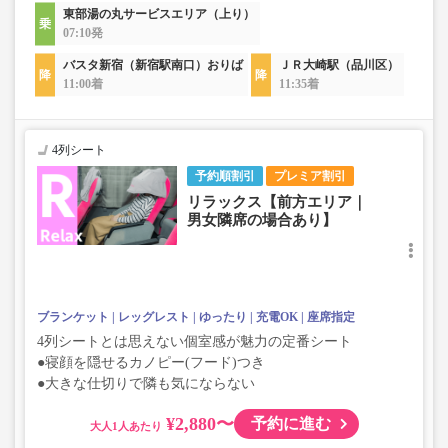
東部湯の丸サービスエリア（上り）
07:10発
バスタ新宿（新宿駅南口）おりば
ＪＲ大崎駅（品川区）
11:00着
11:35着
4列シート
予約順割引
プレミア割引
リラックス【前方エリア｜
男女隣席の場合あり】
ブランケット
レッグレスト
ゆったり
充電OK
座席指定
4列シートとは思えない個室感が魅力の定番シート
●寝顔を隠せるカノピー(フード)つき
●大きな仕切りで隣も気にならない
¥2,880〜
予約に進む
大人