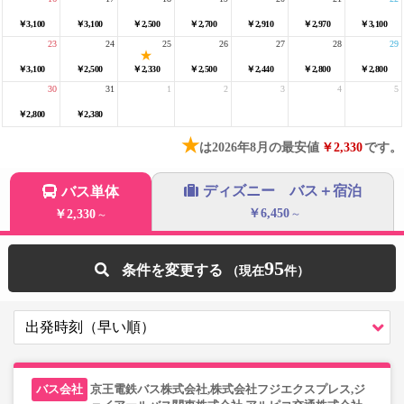
￥3,100
￥3,100
￥2,500
￥2,700
￥2,910
￥2,970
￥3,100
23
24
25
26
27
28
29
￥3,100
￥2,500
￥2,330
￥2,500
￥2,440
￥2,800
￥2,800
30
31
1
2
3
4
5
￥2,800
￥2,380
★
は2026年8月の最安値
￥2,330
です。
ディズニー バス＋宿泊
バス単体
￥6,450
￥2,330
～
～
95
条件を変更する
京王電鉄バス株式会社,株式会社フジエクスプレス,ジ