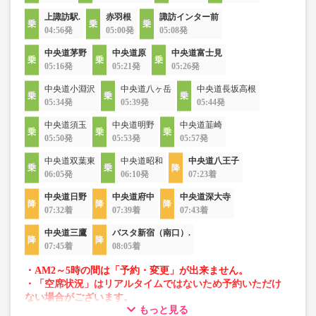
上諏訪駅.
赤羽根
諏訪インター前
04:56発
05:00発
05:08発
中央道茅野
中央道原
中央道富士見
05:16発
05:21発
05:26発
中央道小淵沢
中央道八ヶ岳
中央道長坂高根
05:34発
05:39発
05:44発
中央道須玉
中央道明野
中央道韮崎
05:50発
05:53発
05:57発
中央道双葉東
中央道昭和
中央道八王子
06:05発
06:10発
07:23着
中央道日野
中央道府中
中央道深大寺
07:32着
07:39着
07:43着
中央道三鷹
バスタ新宿（南口）.
07:45着
08:05着
・AM2～5時の間は「予約・変更」が出来ません。
・「空席状況」はリアルタイムではないため予約いただけ
ない場合がございます。
もっと見る
・車両は予告なく変更となる場合がございます。これに伴