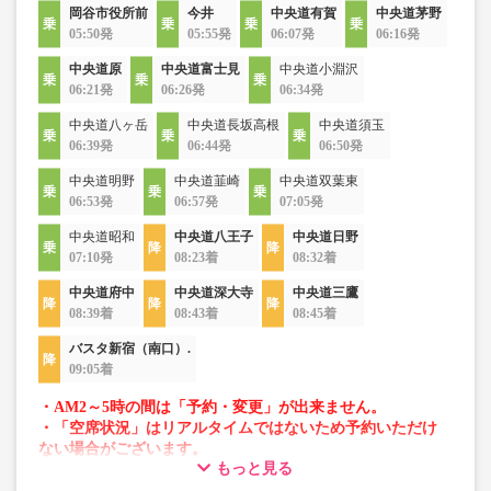
岡谷市役所前
今井
中央道有賀
中央道茅野
05:50発
05:55発
06:07発
06:16発
中央道原
中央道富士見
中央道小淵沢
06:21発
06:26発
06:34発
中央道八ヶ岳
中央道長坂高根
中央道須玉
06:39発
06:44発
06:50発
中央道明野
中央道韮崎
中央道双葉東
06:53発
06:57発
07:05発
中央道昭和
中央道八王子
中央道日野
07:10発
08:23着
08:32着
中央道府中
中央道深大寺
中央道三鷹
08:39着
08:43着
08:45着
バスタ新宿（南口）.
09:05着
・AM2～5時の間は「予約・変更」が出来ません。
・「空席状況」はリアルタイムではないため予約いただけ
ない場合がございます。
もっと見る
・車両は予告なく変更となる場合がございます。これに伴
い、座席やシート設備が変更となる場合がございますの