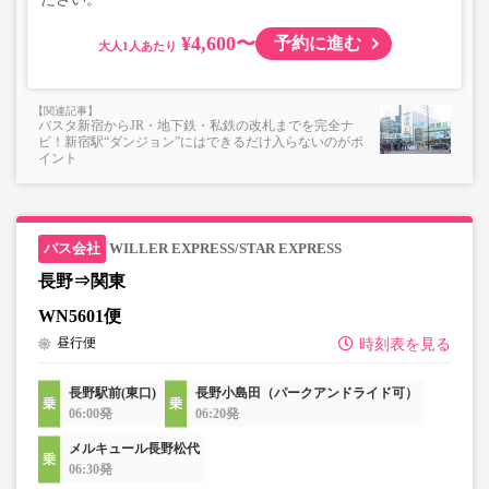
¥4,600〜
予約に進む
大人
バスタ新宿からJR・地下鉄・私鉄の改札までを完全ナ
ビ！新宿駅“ダンジョン”にはできるだけ入らないのがポ
イント
WILLER EXPRESS/STAR EXPRESS
長野⇒関東
WN5601便
昼行便
時刻表を見る
長野駅前(東口)
長野小島田（パークアンドライド可）
06:00発
06:20発
メルキュール長野松代
06:30発