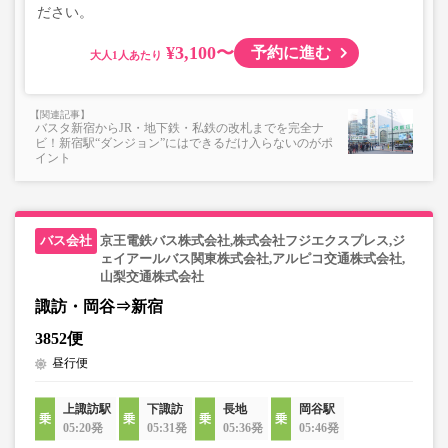
ださい。
¥3,100〜
予約に進む
大人
バスタ新宿からJR・地下鉄・私鉄の改札までを完全ナ
ビ！新宿駅“ダンジョン”にはできるだけ入らないのがポ
イント
京王電鉄バス株式会社,株式会社フジエクスプレス,ジ
ェイアールバス関東株式会社,アルピコ交通株式会社,
山梨交通株式会社
諏訪・岡谷⇒新宿
3852便
昼行便
上諏訪駅
下諏訪
長地
岡谷駅
05:20発
05:31発
05:36発
05:46発