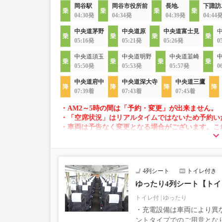
岡谷駅
岡谷市役所前
長地.
下諏訪
04:30発
04:34発
04:39発
04:44
中央道茅野
中央道原
中央道富士見
05:16発
05:21発
05:26発
0
中央道須玉
中央道明野
中央道韮崎
05:50発
05:53発
05:57発
0
中央道府中
中央道深大寺
中央道三鷹
07:39着
07:43着
07:45着
・AM2～5時の間は「予約・変更」が出来ません。
・「空席状況」はリアルタイムではないため予約い
・車両は予告なく変更となる場合がございます。こ
すので、あらかじめご了承ください。
4列シート
トイレ付き
ゆったり4列シート【ト
トイレ付
ゆったり
・充電設備は車両により異な
ントタイプでのご用意とな