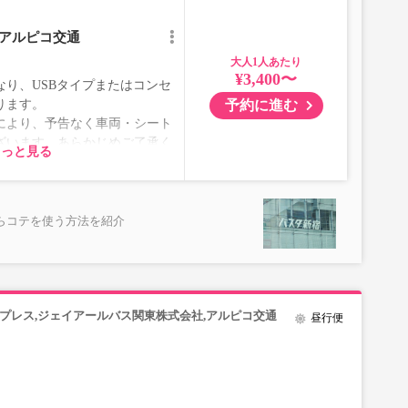
／アルピコ交通
大人
¥3,400〜
り、USBタイプまたはコンセ
予約に進む
ります。
により、予告なく車両・シート
ざいます。あらかじめご了承く
もっと見る
らコテを使う方法を紹介
プレス,ジェイアールバス関東株式会社,アルピコ交通
昼行便