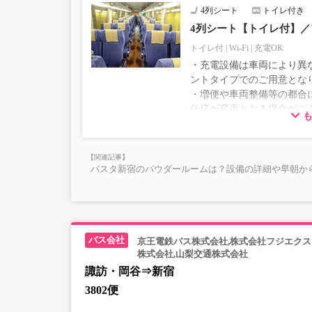
4列シート
トイレ付き
4列シート【トイレ付】
トイレ付
Wi-Fi
充電OK
・充電設備は車両により異な
ントタイプでのご用意とな
・増便や車両整備等の都合
仕様が変更となる場合がご
ださい。
バスタ新宿のパウダールームは？設備の詳細や早朝か
京王電鉄バス株式会社,株式会社フジエクス
株式会社,山梨交通株式会社
諏訪・岡谷⇒新宿
3802便