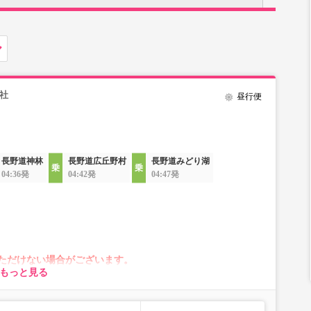
社
昼行便
長野道神林
長野道広丘野村
長野道みどり湖
04:36発
04:42発
04:47発
ただけない場合がございます。
もっと見る
が変動する場合がございます。
れに伴い、座席やシート設備が変更となる場合がございま