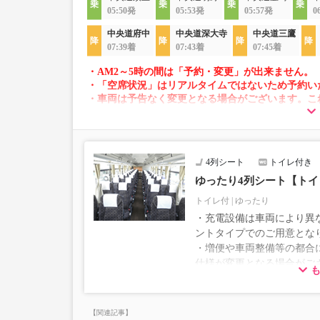
05:50発
05:53発
05:57発
0
中央道府中
中央道深大寺
中央道三鷹
07:39着
07:43着
07:45着
・AM2～5時の間は「予約・変更」が出来ません。
・「空席状況」はリアルタイムではないため予約い
・車両は予告なく変更となる場合がございます。こ
すので、あらかじめご了承ください。
4列シート
トイレ付き
ゆったり4列シート【ト
トイレ付
ゆったり
・充電設備は車両により異な
ントタイプでのご用意とな
・増便や車両整備等の都合
仕様が変更となる場合がご
ださい。