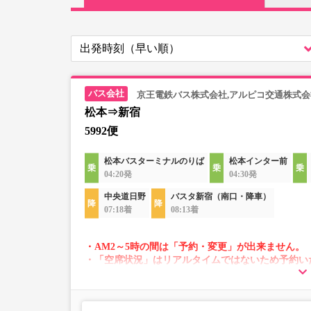
京王電鉄バス株式会社,アルピコ交通株式会
松本⇒新宿
5992便
松本バスターミナルのりば
松本インター前
04:20発
04:30発
中央道日野
バスタ新宿（南口・降車）
07:18着
08:13着
・AM2～5時の間は「予約・変更」が出来ません。
・「空席状況」はリアルタイムではないため予約い
・変動運賃採用路線のため購入のタイミングで運賃
・車両は予告なく変更となる場合がございます。こ
すので、あらかじめご了承ください。