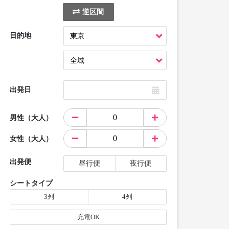
逆区間
目的地
出発日
男性（大人）
女性（大人）
出発便
昼行便
夜行便
シートタイプ
3列
4列
充電OK