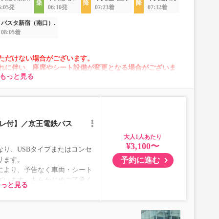
6:05発
06:10発
07:23着
07:32着
バスタ新宿（南口）.
08:05着
ただけない場合がございます。
れに伴い、座席やシート設備が変更となる場合がございま
もっと見る
イレ付】／京王電鉄バス
大人
¥3,100〜
り、USBタイプまたはコンセ
予約に進む
ります。
により、予告なく車両・シート
ざいます。あらかじめご了承く
もっと見る