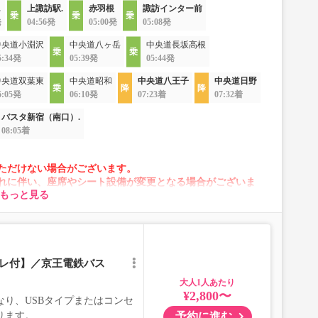
.
上諏訪駅.
赤羽根
諏訪インター前
発
04:56発
05:00発
05:08発
中央道小淵沢
中央道八ヶ岳
中央道長坂高根
5:34発
05:39発
05:44発
中央道双葉東
中央道昭和
中央道八王子
中央道日野
6:05発
06:10発
07:23着
07:32着
バスタ新宿（南口）.
08:05着
ただけない場合がございます。
れに伴い、座席やシート設備が変更となる場合がございま
もっと見る
イレ付】／京王電鉄バス
大人
¥2,800〜
り、USBタイプまたはコンセ
予約に進む
ります。