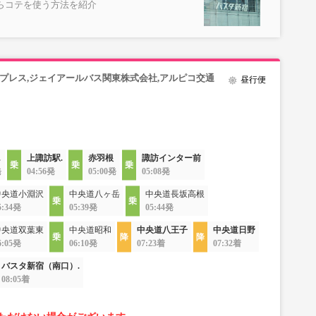
らコテを使う方法を紹介
プレス,ジェイアールバス関東株式会社,アルピコ交通
昼行便
.
上諏訪駅.
赤羽根
諏訪インター前
発
04:56発
05:00発
05:08発
中央道小淵沢
中央道八ヶ岳
中央道長坂高根
5:34発
05:39発
05:44発
中央道双葉東
中央道昭和
中央道八王子
中央道日野
6:05発
06:10発
07:23着
07:32着
バスタ新宿（南口）.
08:05着