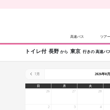
高速バス
ツア
トイレ付
長野
東京
から
行きの
高速バ
7月
2026年
日
月
火
26
27
28
2
3
4