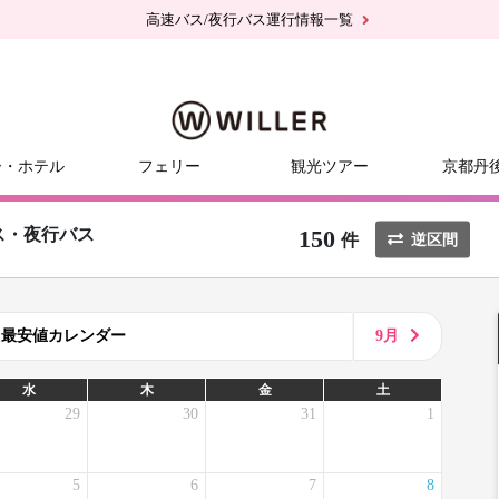
高速バス/夜行バス運行情報一覧
ー・ホテル
フェリー
観光ツアー
京都丹
150
ス・夜行バス
件
逆区間
8月最安値カレンダー
9月
水
木
金
土
29
30
31
1
5
6
7
8