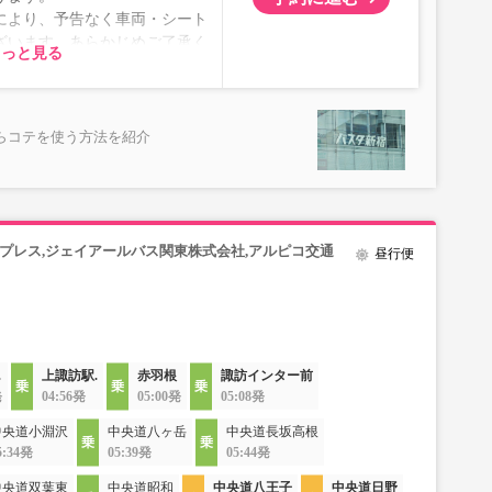
により、予告なく車両・シート
ざいます。あらかじめご了承く
もっと見る
らコテを使う方法を紹介
プレス,ジェイアールバス関東株式会社,アルピコ交通
昼行便
.
上諏訪駅.
赤羽根
諏訪インター前
発
04:56発
05:00発
05:08発
中央道小淵沢
中央道八ヶ岳
中央道長坂高根
5:34発
05:39発
05:44発
中央道双葉東
中央道昭和
中央道八王子
中央道日野