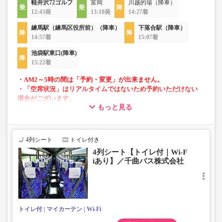
軽井沢72ゴルフ
富岡
川越的場（降車）
12:43発
13:18発
14:27着
練馬駅（練馬区役所前）（降車）
下落合駅（降車）
14:57着
15:07着
池袋駅東口(降車)
15:22着
・AM2～5時の間は「予約・変更」が出来ません。
・「空席状況」はリアルタイムではないため予約いただけない
場合がございます。
もっと見る
・車両は予告なく変更となる場合がございます。これに伴い、
座席やシート設備が変更となる場合がございますので、あらか
じめご了承ください。
4列シート
トイレ付き
・小人は大人運賃の半額で乗車可能。
4列シート【トイレ付｜Wi-F
・車内トイレ完備で長旅でも安心。※車両により異なりま
iあり】／千曲バス株式会社
す。
・フリーWi-Fiが利用可能。※車両により異なります。
・車内は常時換気し、清掃・除菌を徹底。
トイレ付
マイカーテン
Wi-Fi