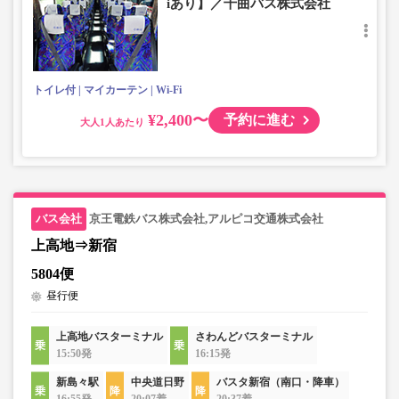
iあり】／千曲バス株式会社
す。
・フリーWi-Fiが利用可能。※車両により異なります。
・車内は常時換気し、清掃・除菌を徹底。
トイレ付
マイカーテン
Wi-Fi
¥2,400〜
予約に進む
大人
京王電鉄バス株式会社,アルピコ交通株式会社
上高地⇒新宿
5804便
昼行便
上高地バスターミナル
さわんどバスターミナル
15:50発
16:15発
新島々駅
中央道日野
バスタ新宿（南口・降車）