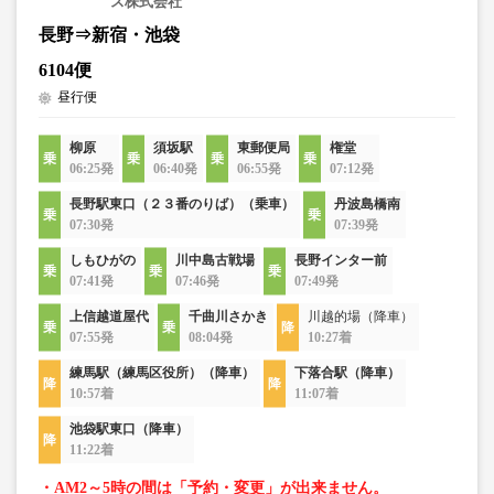
ス株式会社
長野⇒新宿・池袋
6104便
昼行便
柳原
須坂駅
東郵便局
権堂
06:25発
06:40発
06:55発
07:12発
長野駅東口（２３番のりば）（乗車）
丹波島橋南
07:30発
07:39発
しもひがの
川中島古戦場
長野インター前
07:41発
07:46発
07:49発
上信越道屋代
千曲川さかき
川越的場（降車）
07:55発
08:04発
10:27着
練馬駅（練馬区役所）（降車）
下落合駅（降車）
10:57着
11:07着
池袋駅東口（降車）
11:22着
・AM2～5時の間は「予約・変更」が出来ません。