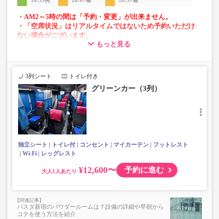
16:55発
20:07着
20:37着
・AM2～5時の間は「予約・変更」が出来ません。
・「空席状況」はリアルタイムではないため予約いただけ
ない場合がございます。
もっと見る
・車両は予告なく変更となる場合がございます。これに伴
い、座席やシート設備が変更となる場合がございますの
で、あらかじめご了承ください。
3列シート
トイレ付き
グリーンカー（3列）
独立シート
トイレ付
コンセント
マイカーテン
フットレスト
Wi-Fi
レッグレスト
¥12,600〜
予約に進む
大人
バスタ新宿のパウダールームは？設備の詳細や早朝から
コテを使う方法を紹介