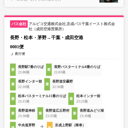
アルピコ交通株式会社,京成バス千葉イースト株式会
社（成田空港営業所）
長野・松本・茅野→千葉・成田空港
0001便
夜行便
長野駅7番のりば
長野バスターミナル8番のりば
22:00発
22:03発
長野インター前
長野道安曇野
22:18発
22:56発
松本バスターミナル11番のりば
松本インター前
23:15発
23:25発
長野道神林
長野道広丘野村
長野道みどり湖
23:30発
23:35発
23:39発
中央道茅野
京成上野駅（降車）