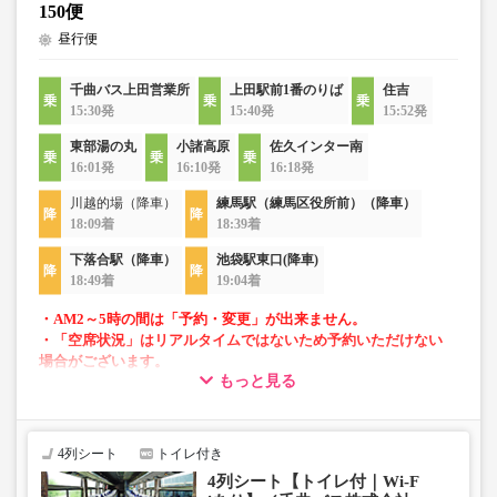
150便
昼行便
千曲バス上田営業所
上田駅前1番のりば
住吉
15:30発
15:40発
15:52発
東部湯の丸
小諸高原
佐久インター南
16:01発
16:10発
16:18発
川越的場（降車）
練馬駅（練馬区役所前）（降車）
18:09着
18:39着
下落合駅（降車）
池袋駅東口(降車)
18:49着
19:04着
・AM2～5時の間は「予約・変更」が出来ません。
・「空席状況」はリアルタイムではないため予約いただけない
場合がございます。
もっと見る
・車両は予告なく変更となる場合がございます。これに伴い、
座席やシート設備が変更となる場合がございますので、あらか
じめご了承ください。
4列シート
トイレ付き
・小人は大人運賃の半額で乗車可能。
4列シート【トイレ付｜Wi-F
・車内トイレ完備で長旅でも安心。※車両により異なりま