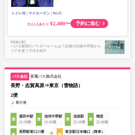
トイレ付
マイカーテン
Wi-Fi
¥2,400〜
予約に進む
大人
バスタ新宿のパウダールームは？設備の詳細や早朝から
コテを使う方法を紹介
長電バス株式会社
長野・志賀高原⇒東京（雪物語）
2便
夜行便
湯田中駅
信州中野駅
須坂駅
権堂
21:30発
21:45発
22:10発
22:40発
長野駅東口23番
東京駅日本橋口（降車）