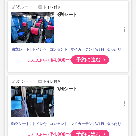
・車内トイレ付きで長時間の移動でも安心※車両により異
3列シート
トイレ付き
なります
3列シート
・車内フリーWi-Fiあり
・車内は常時換気し、清掃・除菌を徹底。
・コンセント付き※異なる設備の車両で運行する場合があ
ります。
・ブランケットについては、現在貸し出しサービスを停止
しております。
独立シート
トイレ付
コンセント
マイカーテン
Wi-Fi
ゆったり
・カーテンはA席とB席の間、B席とC席の間（C席より）に
設置がございます。
¥4,000〜
予約に進む
大人
3列シート
トイレ付き
3列シート
独立シート
トイレ付
コンセント
マイカーテン
Wi-Fi
ゆったり
¥4,000〜
予約に進む
大人