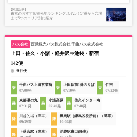
東京のおすすめ観光地ランキングTOP25！定番から穴場
まで5つのエリア別に紹介
西武観光バス株式会社,千曲バス株式会社
上田・佐久・小諸・軽井沢⇒池袋・新宿
142便
昼行便
千曲バス上田営業所
上田駅前1番のりば
住吉
07:00発
07:10発
07:22発
東部湯の丸
小諸高原
佐久インター南
07:31発
07:40発
07:48発
川越的場（降車）
練馬駅（練馬区役所前）（降車）
09:39着
10:09着
下落合駅（降車）
池袋駅東口(降車)