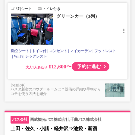
で、あらかじめご了承ください。
3列シート
トイレ付き
グリーンカー（3列）
独立シート
トイレ付
コンセント
マイカーテン
フットレスト
Wi-Fi
レッグレスト
¥12,600〜
予約に進む
大人
バスタ新宿のパウダールームは？設備の詳細や早朝から
コテを使う方法を紹介
西武観光バス株式会社,千曲バス株式会社
上田・佐久・小諸・軽井沢⇒池袋・新宿