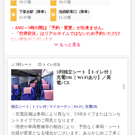
10:27着
10:57着
下落合駅（降車）
池袋駅東口（降車）
11:07着
11:22着
・AM2～5時の間は「予約・変更」が出来ません。
・「空席状況」はリアルタイムではないため予約いただけ
ない場合がございます。
もっと見る
・車両は予告なく変更となる場合がございます。これに伴
い、座席やシート設備が変更となる場合がございますの
で、あらかじめご了承ください。
3列シート
トイレ付き
3列独立シート【トイレ付｜
充電OK｜Wi-Fiあり】／長
電バス
独立シート
トイレ付
マイカーテン
Wi-Fi
充電OK
・充電設備は車両により異なり、USBタイプまたはコンセ
ントタイプでのご用意となります。
・増便や車両整備等の都合により、予告なく車両・シート
仕様が変更となる場合がございます。あらかじめご了承く