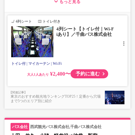
もっと見る
・車両は予告なく変更となる場合がございます。これに伴い、
座席やシート設備が変更となる場合がございますので、あらか
じめご了承ください。
4列シート
トイレ付き
・小人は大人運賃の半額で乗車可能。
4列シート【トイレ付｜Wi-F
・車内トイレ完備で長旅でも安心。※車両により異なりま
iあり】／千曲バス株式会社
す。
・フリーWi-Fiが利用可能。※車両により異なります。
・車内は常時換気し、清掃・除菌を徹底。
トイレ付
マイカーテン
Wi-Fi
¥2,400〜
予約に進む
大人
東京のおすすめ観光地ランキングTOP25！定番から穴場
まで5つのエリア別に紹介
西武観光バス株式会社,千曲バス株式会社