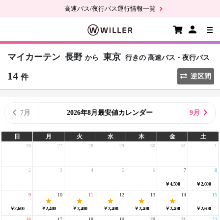
高速バス/夜行バス運行情報一覧
マイカーテン
長野
東京
から
行きの
高速バス・夜行バス
14
件
逆区間
7月
2026年8月最安値カレンダー
9月
日
月
火
水
木
金
土
26
27
28
29
30
31
1
2
3
4
5
6
7
8
￥4,500
￥2,600
9
10
11
12
13
14
15
￥2,600
￥2,400
￥2,400
￥2,400
￥2,400
￥2,400
￥2,600
16
17
18
19
20
21
22