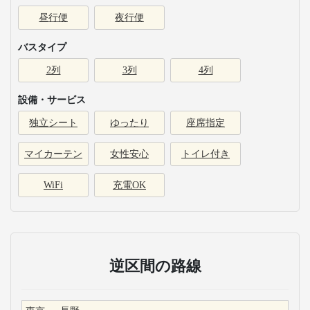
昼行便
夜行便
バスタイプ
2列
3列
4列
設備・サービス
独立シート
ゆったり
座席指定
マイカーテン
女性安心
トイレ付き
WiFi
充電OK
逆区間の路線