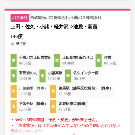
西武観光バス株式会社,千曲バス株式会社
上田・佐久・小諸・軽井沢⇒池袋・新宿
146便
昼行便
千曲バス上田営業所
上田駅前1番のりば
住吉
09:30発
09:40発
09:52発
東部湯の丸
小諸高原
佐久インター南
10:01発
10:10発
10:18発
川越的場（降車）
練馬駅（練馬区役所前）（降車）
12:09着
12:39着
下落合駅（降車）
池袋駅東口(降車)
12:49着
13:04着
・AM2～5時の間は「予約・変更」が出来ません。
・「空席状況」はリアルタイムではないため予約いただけない
場合がございます。