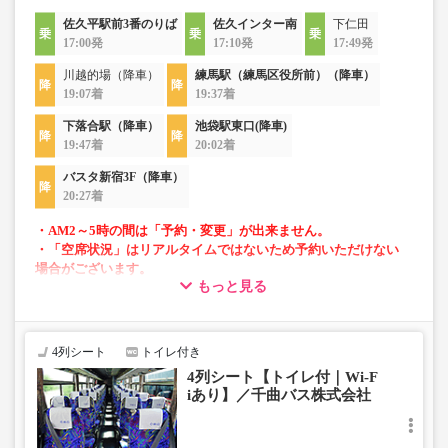
佐久平駅前3番のりば
佐久インター南
下仁田
17:00発
17:10発
17:49発
川越的場（降車）
練馬駅（練馬区役所前）（降車）
19:07着
19:37着
下落合駅（降車）
池袋駅東口(降車)
19:47着
20:02着
バスタ新宿3F（降車）
20:27着
・AM2～5時の間は「予約・変更」が出来ません。
・「空席状況」はリアルタイムではないため予約いただけない
場合がございます。
もっと見る
・車両は予告なく変更となる場合がございます。これに伴い、
座席やシート設備が変更となる場合がございますので、あらか
じめご了承ください。
4列シート
トイレ付き
・小人は大人運賃の半額で乗車可能。
4列シート【トイレ付｜Wi-F
・車内トイレ完備で長旅でも安心。※車両により異なりま
iあり】／千曲バス株式会社
す。
・フリーWi-Fiが利用可能。※車両により異なります。
・車内は常時換気し、清掃・除菌を徹底。