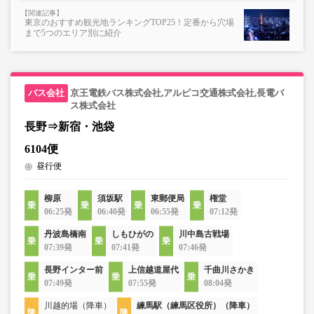
東京のおすすめ観光地ランキングTOP25！定番から穴場
まで5つのエリア別に紹介
京王電鉄バス株式会社,アルピコ交通株式会社,長電バ
ス株式会社
長野⇒新宿・池袋
6104便
昼行便
柳原
須坂駅
東郵便局
権堂
06:25発
06:40発
06:55発
07:12発
丹波島橋南
しもひがの
川中島古戦場
07:39発
07:41発
07:46発
長野インター前
上信越道屋代
千曲川さかき
07:49発
07:55発
08:04発
川越的場（降車）
練馬駅（練馬区役所）（降車）