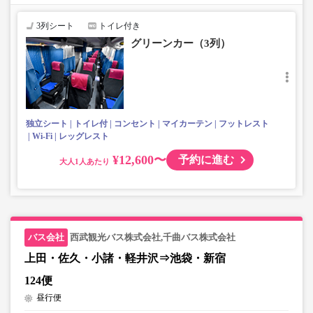
・車内トイレ付きで長時間の移動でも安心※車両により異
なります
3列シート
トイレ付き
・車内フリーWi-Fiあり※車両により異なります
グリーンカー（3列）
・車内は常時換気し、清掃・除菌を徹底。
・ブランケットについては、現在貸し出しサービスを停止
しております。
・カーテンはA席とB席の間、B席とC席の間（C席より）に
設置がございます。
独立シート
トイレ付
コンセント
マイカーテン
フットレスト
Wi-Fi
レッグレスト
¥12,600〜
予約に進む
大人
西武観光バス株式会社,千曲バス株式会社
上田・佐久・小諸・軽井沢⇒池袋・新宿
124便
昼行便