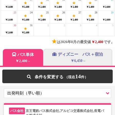
￥2,600
￥2,400
￥2,400
￥2,400
￥2,400
￥2,400
￥2,600
23
24
25
26
27
28
29
￥2,600
￥2,400
￥2,400
￥2,400
￥2,400
￥2,400
￥2,600
30
31
1
2
3
4
5
￥2,600
￥2,400
★
は2026年8月の最安値
￥2,400
です。
ディズニー バス＋宿泊
バス単体
￥6,450
￥2,400
～
～
14
条件を変更する
京王電鉄バス株式会社,アルピコ交通株式会社,長電バ