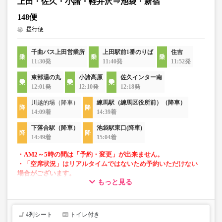
上田・佐久・小諸・軽井沢⇒池袋・新宿
148便
昼行便
千曲バス上田営業所
上田駅前1番のりば
住吉
11:30発
11:40発
11:52発
東部湯の丸
小諸高原
佐久インター南
12:01発
12:10発
12:18発
川越的場（降車）
練馬駅（練馬区役所前）（降車）
14:09着
14:39着
下落合駅（降車）
池袋駅東口(降車)
14:49着
15:04着
・AM2～5時の間は「予約・変更」が出来ません。
・「空席状況」はリアルタイムではないため予約いただけない
場合がございます。
もっと見る
・車両は予告なく変更となる場合がございます。これに伴い、
座席やシート設備が変更となる場合がございますので、あらか
じめご了承ください。
4列シート
トイレ付き
・小人は大人運賃の半額で乗車可能。