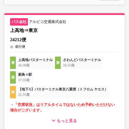
アルピコ交通株式会社
上高地⇒東京
24212便
昼行便
上高地バスターミナル
さわんどバスターミナル
16:30発
16:55発
新島々駅
17:35発
【地下A】バスターミナル東京八重洲（トフロム ヤエス）
21:35着
・「空席状況」はリアルタイムではないため予約いただけない
場合がございます。
もっと見る
・小人運賃は大人運賃の半額
・3列シートで快適