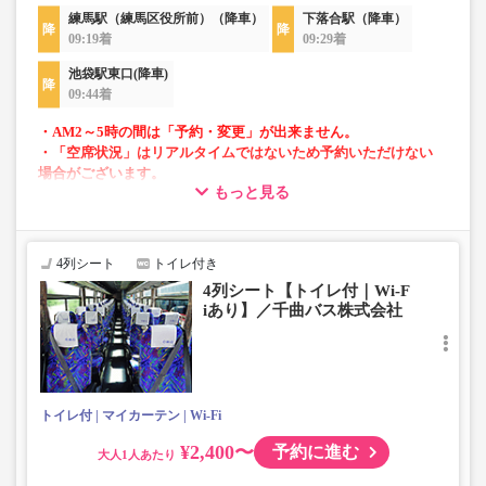
練馬駅（練馬区役所前）（降車）
下落合駅（降車）
09:19着
09:29着
池袋駅東口(降車)
09:44着
・AM2～5時の間は「予約・変更」が出来ません。
・「空席状況」はリアルタイムではないため予約いただけない
場合がございます。
もっと見る
・車両は予告なく変更となる場合がございます。これに伴い、
座席やシート設備が変更となる場合がございますので、あらか
じめご了承ください。
4列シート
トイレ付き
・小人は大人運賃の半額で乗車可能。
4列シート【トイレ付｜Wi-F
・車内トイレ完備で長旅でも安心。※車両により異なりま
iあり】／千曲バス株式会社
す。
・フリーWi-Fiが利用可能。※車両により異なります。
・車内は常時換気し、清掃・除菌を徹底。
トイレ付
マイカーテン
Wi-Fi
¥2,400〜
予約に進む
大人