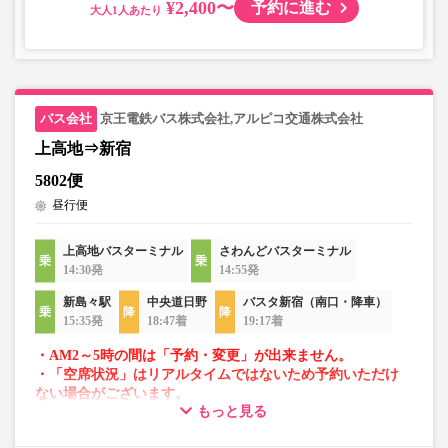
¥2,400〜
予約に進む
大人
京王電鉄バス株式会社,アルピコ交通株式会社
上高地⇒新宿
5802便
昼行便
上高地バスターミナル
さわんどバスターミナル
14:30発
14:55発
新島々駅
中央道日野
バスタ新宿（南口・降車）
15:35発
18:47着
19:17着
・AM2～5時の間は「予約・変更」が出来ません。
・「空席状況」はリアルタイムではないため予約いただけ
ない場合がございます。
もっと見る
・車両は予告なく変更となる場合がございます。これに伴
い、座席やシート設備が変更となる場合がございますの