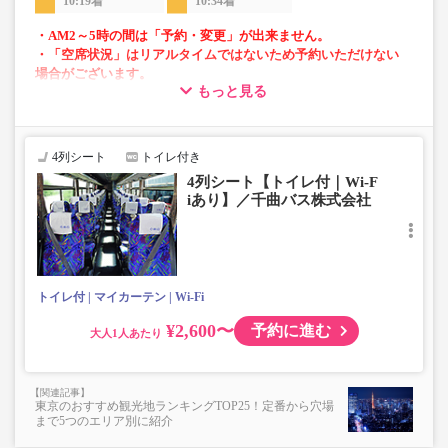
10:19着
10:34着
・AM2～5時の間は「予約・変更」が出来ません。
・「空席状況」はリアルタイムではないため予約いただけない
場合がございます。
もっと見る
・車両は予告なく変更となる場合がございます。これに伴い、
座席やシート設備が変更となる場合がございますので、あらか
じめご了承ください。
4列シート
トイレ付き
・小人は大人運賃の半額で乗車可能。
4列シート【トイレ付｜Wi-F
・車内トイレ完備で長旅でも安心。※車両により異なりま
iあり】／千曲バス株式会社
す。
・フリーWi-Fiが利用可能。※車両により異なります。
・車内は常時換気し、清掃・除菌を徹底。
トイレ付
マイカーテン
Wi-Fi
¥2,600〜
予約に進む
大人
東京のおすすめ観光地ランキングTOP25！定番から穴場
まで5つのエリア別に紹介