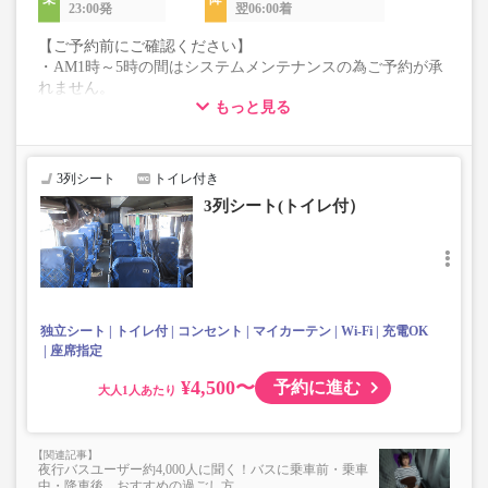
23:00発
翌06:00着
【ご予約前にご確認ください】
・AM1時～5時の間はシステムメンテナンスの為ご予約が承
れません。
もっと見る
・在庫の状況はリアルタイムの表示ではございません。
※売り切れの場合でも残数が表示される場合がありま
す。
・販売日・便ごとに随時価格が変動いたします。購入時に
3列シート
トイレ付き
販売価格をご確認の上でご予約をお願いいたします。
3列シート(トイレ付）
・こちらの路線はキャンセル以外の購入後の変更が一切承
れませんので予めご了承ください。
・学生・シニア・乳幼児料金はございません。
学生、シニアの方は「大人」、乳幼児の方は「幼児」を選
択いただきご予約にお進みください。
※乳幼児を選択した場合、座席確保はございません。
独立シート
トイレ付
コンセント
マイカーテン
Wi-Fi
充電OK
乗車定員遵守のため乗車券をお持ちで無い「乳幼児」の乗
座席指定
車をお断りする場合があります。
・最新の運行状況は運行会社HPを御覧ください。
¥4,500〜
予約に進む
大人
・車両は予告なく変更となる場合がございます。これに伴
い、座席やシート設備が変更となる場合がございますの
で、あらかじめご了承ください。
夜行バスユーザー約4,000人に聞く！バスに乗車前・乗車
中・降車後、おすすめの過ごし方