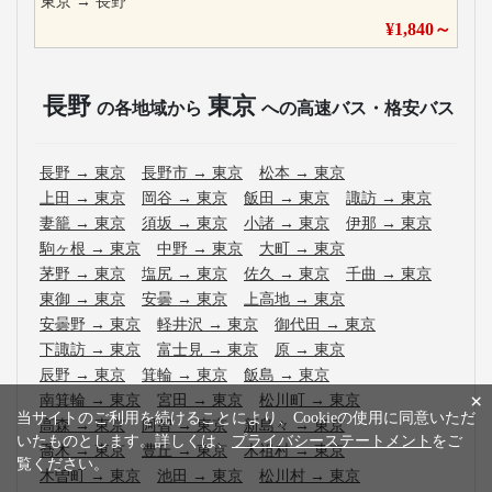
東京
→
長野
¥
1,840
～
長野
東京
の各地域から
への高速バス・格安バス
長野
→
東京
長野市
→
東京
松本
→
東京
上田
→
東京
岡谷
→
東京
飯田
→
東京
諏訪
→
東京
妻籠
→
東京
須坂
→
東京
小諸
→
東京
伊那
→
東京
駒ヶ根
→
東京
中野
→
東京
大町
→
東京
茅野
→
東京
塩尻
→
東京
佐久
→
東京
千曲
→
東京
東御
→
東京
安曇
→
東京
上高地
→
東京
安曇野
→
東京
軽井沢
→
東京
御代田
→
東京
下諏訪
→
東京
富士見
→
東京
原
→
東京
辰野
→
東京
箕輪
→
東京
飯島
→
東京
×
南箕輪
→
東京
宮田
→
東京
松川町
→
東京
当サイトのご利用を続けることにより、Cookieの使用に同意いただ
高森
→
東京
阿智
→
東京
新島々
→
東京
いたものとします。詳しくは、
プライバシーステートメント
をご
喬木
→
東京
豊丘
→
東京
木祖村
→
東京
覧ください。
木曽町
→
東京
池田
→
東京
松川村
→
東京