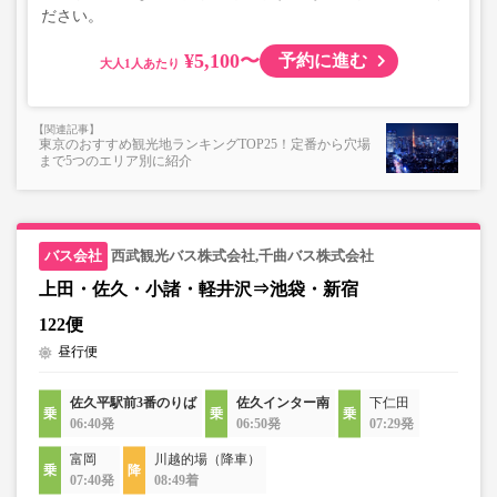
ださい。
¥5,100〜
予約に進む
大人
東京のおすすめ観光地ランキングTOP25！定番から穴場
まで5つのエリア別に紹介
西武観光バス株式会社,千曲バス株式会社
上田・佐久・小諸・軽井沢⇒池袋・新宿
122便
昼行便
佐久平駅前3番のりば
佐久インター南
下仁田
06:40発
06:50発
07:29発
富岡
川越的場（降車）
07:40発
08:49着