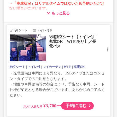
・「空席状況」はリアルタイムではないため予約いただけ
ない場合がございます。
もっと見る
・車両は予告なく変更となる場合がございます。これに伴
い、座席やシート設備が変更となる場合がございますの
で、あらかじめご了承ください。
3列シート
トイレ付き
3列独立シート【トイレ付｜
充電OK｜Wi-Fiあり】／長
電バス
独立シート
トイレ付
マイカーテン
Wi-Fi
充電OK
・充電設備は車両により異なり、USBタイプまたはコンセ
ントタイプでのご用意となります。
・増便や車両整備等の都合により、予告なく車両・シート
仕様が変更となる場合がございます。あらかじめご了承く
ださい。
¥3,700〜
予約に進む
大人