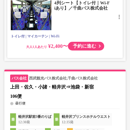
4列シート【トイレ付｜Wi-F
・車内トイレ完備で長旅でも安心。※車両により異なりま
iあり】／千曲バス株式会社
す。
・フリーWi-Fiが利用可能。※車両により異なります。
・車内は常時換気し、清掃・除菌を徹底。
トイレ付
マイカーテン
Wi-Fi
¥2,400〜
予約に進む
大人
西武観光バス株式会社,千曲バス株式会社
上田・佐久・小諸・軽井沢⇒池袋・新宿
106便
昼行便
軽井沢駅前3番のりば
軽井沢プリンスホテルウエスト
12:30発
12:35発